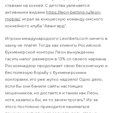
ставкам на хоккей. С детства увлекается
активными видами
https://leon-betting.ru/leon-
mobile/
, играл за юношескую команду омского
хоккейного клуба “Авангард”.
Игроки международного Leonbets.com ничего в
казну не платят. Тогда как клиенты Росийской
букмекерской конторы Леон вынужденны
гасить налог размером в 13% со своего кармана.
Роскомнадзор продолжает свою бесконечную и
бесполезную борьбу с букмекерскими
конторами, это уже жутко надоело! Одно дело,
если бы они банили сайты настоящих
мошенников, но достается и таким как Леон,
хотя, казалось бы, их-то зачем трогать? Из-за
этого постоянно приходится заниматься