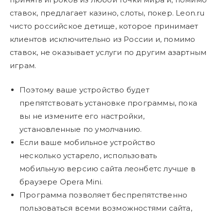
ставок, предлагает казино, слоты, покер. Leon.ru
чисто российское детище, которое принимает
клиентов исключительно из России и, помимо
ставок, не оказывает услуги по другим азартным
играм.
Поэтому ваше устройство будет
препятствовать установке программы, пока
вы не измените его настройки,
установленные по умолчанию.
Если ваше мобильное устройство
несколько устарело, использовать
мобильную версию сайта леонбетс лучше в
браузере Opera Mini.
Программа позволяет беспрепятственно
пользоваться всеми возможностями сайта,