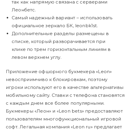
так как напрямую связана с серверами
Леонбетс.
Самый надежный вариант – использовать
официальное зеркало БК, leonbk1st.
Дополнительные разделы размещены в
списке, который разворачивается при
клике по трем горизонтальным линиям в
левом верхнем углу.
Приложение офшорного букмекера «Leon»
невосприимчиво к блокировкам, поэтому
игроки используют его в качестве альтернативы
мобильному сайту. Ставки с телефона становятся
с каждым днем все более популярными.
Букмекеры «Леон» и «Leon bets» предоставляют
пользователям многофункциональный игровой
софт. Легальная компания «Leon ru» предлагает