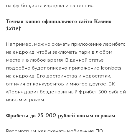
на футбол, хотя изредка и на теннис.
Точная копия официального сайта Казино
1xbet
Например, можно скачать приложение леонбетс
на андроид, чтобы заключать пари в любом
месте и в любое время. В данной статье
подробно будет описано приложение leonbets
на андроид. Его достоинства и недостатки,
отличия от конкурентов и многое другое. БК
«Леон» дарит бездепозитный фрибет 500 рублей
новым игрокам.
Фрибеты до 25 000 рублей новым игрокам
Рассмотрим, как скачать мобильные ПО