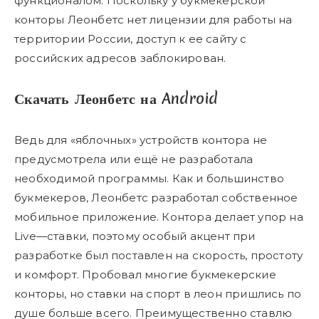
функционалом. Поскольку у букмекерской
конторы Леонбетс нет лицензии для работы на
территории России, доступ к ее сайту с
российских адресов заблокирован.
Скачать Леонбетс на Android
Ведь для «яблочных» устройств контора не
предусмотрела или ещё не разработала
необходимой программы. Как и большинство
букмекеров, Леонбетс разработал собственное
мобильное приложение. Контора делает упор на
Live—ставки, поэтому особый акцент при
разработке был поставлен на скорость, простоту
и комфорт. Пробовал многие букмекерские
конторы, но ставки на спорт в леон пришлись по
душе больше всего. Преимущественно ставлю