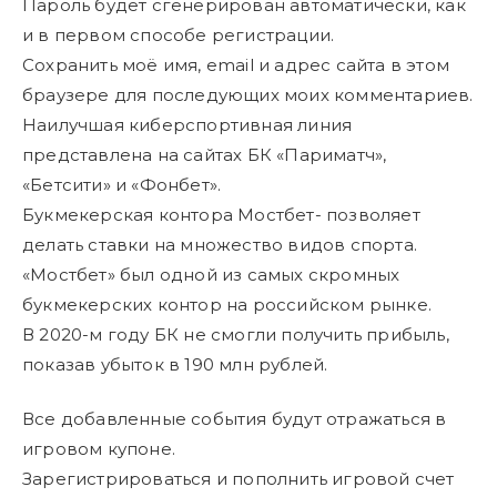
Пароль будет сгенерирован автоматически, как
и в первом способе регистрации.
Сохранить моё имя, email и адрес сайта в этом
браузере для последующих моих комментариев.
Наилучшая киберспортивная линия
представлена на сайтах БК «Париматч»,
«Бетсити» и «Фонбет».
Букмекерская контора Мостбет- позволяет
делать ставки на множество видов спорта.
«Мостбет» был одной из самых скромных
букмекерских контор на российском рынке.
В 2020-м году БК не смогли получить прибыль,
показав убыток в 190 млн рублей.
Все добавленные события будут отражаться в
игровом купоне.
Зарегистрироваться и пополнить игровой счет