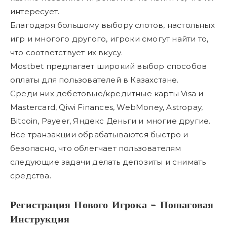
интересует.
Благодаря большому выбору слотов, настольных
игр и многого другого, игроки смогут найти то,
что соответствует их вкусу.
Mostbet предлагает широкий выбор способов
оплаты для пользователей в Казахстане.
Среди них дебетовые/кредитные карты Visa и
Mastercard, Qiwi Finances, WebMoney, Astropay,
Bitcoin, Payeer, Яндекс Деньги и многие другие.
Все транзакции обрабатываются быстро и
безопасно, что облегчает пользователям
следующие задачи делать депозиты и снимать
средства.
Регистрация Нового Игрока – Пошаговая
Инструкция