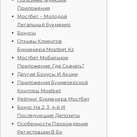
Приложения
Мостбет − Молодой
Легальный Букмекер
Бонусы
Отзывы Клиентов
Букмекера Mostbet Kz
Мостбет Мобильное
Приложение: Где Скачать?
Другие Бонусы И Акции
Приложения Букмекерской
Конторы Mostbet
Рейтинг Букмекера Мостбет
Бонус На 2, 3, 4-й И
Последующие Депозиты
Особенности Прохождения
Регистрации В Бк