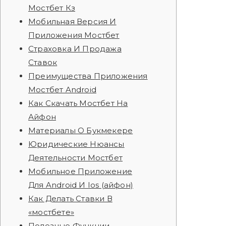
Мостбет Кз
Мобильная Версия И
Приложения Мостбет
Страховка И Продажа
Ставок
Преимущества Приложения
Мостбет Android
Как Скачать Мостбет На
Айфон
Материалы О Букмекере
Юридические Нюансы
Деятельности Мостбет
Мобильное Приложение
Для Android И Ios (айфон)
Как Делать Ставки В
«мостбете»
Полезные Функции