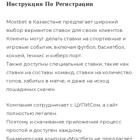
Инструкция По Регистрации
Mostbet в Казахстане предлагает широкий
выбор вариантов ставок для своих клиентов.
Клиенты могут делать ставки на спортивные и
игровые события, включая футбол, баскетбол,
хоккей, теннис и киберспорт.
Также доступны специальные ставки, такие как
ставки на составы команд, ставки на количество
голов, забитых в матче, и даже на исход
лошадиных скачек.
Компания сотрудничает с ЦУПИСом, а сайт
полностью легален.
Поэтому и скачивание приложения процесс
простой и доступен каждому.
Букмекерская контора «Мостбет» не предлагает