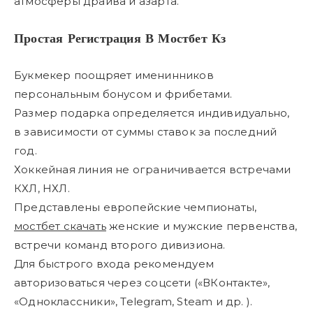
атмосферы драйва и азарта.
Простая Регистрация В Мостбет Кз
Букмекер поощряет именинников
персональным бонусом и фрибетами.
Размер подарка определяется индивидуально,
в зависимости от суммы ставок за последний
год.
Хоккейная линия не ограничивается встречами
КХЛ, НХЛ.
Представлены европейские чемпионаты,
мостбет скачать
женские и мужские первенства,
встречи команд второго дивизиона.
Для быстрого входа рекомендуем
авторизоваться через соцсети («ВКонтакте»,
«Одноклассники», Telegram, Steam и др. ).