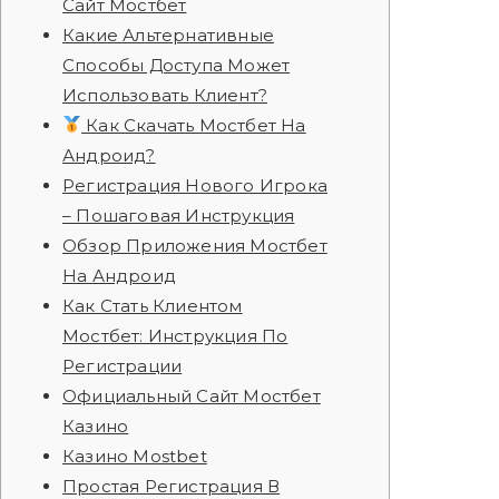
Сайт Мостбет
Какие Альтернативные
Способы Доступа Может
Использовать Клиент?
Как Скачать Мостбет На
Андроид?
Регистрация Нового Игрока
– Пошаговая Инструкция
Обзор Приложения Мостбет
На Андроид
Как Стать Клиентом
Мостбет: Инструкция По
Регистрации
Официальный Сайт Мостбет
Казино
Казино Mostbet
Простая Регистрация В