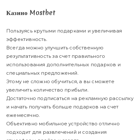
Казино Mostbet
Пользуясь крутыми подарками и увеличивая
эффективность.
Всегда можно улучшить собственную
результативность за счет правильного
использования дополнительных подарков и
специальных предложений.
Этому не сложно обучиться, а вы сможете
увеличить количество прибыли.
Достаточно подписаться на рекламную рассылку
и начать получать больше подарков на счет
ежемесячно.
Объективно мобильное устройство отлично
подходит для развлечений и создания