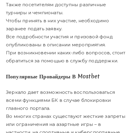
Также посетителям доступны различные
турниры и чемпионаты.
Чтобы принять в них участие, необходимо
заранее подать заявку.
Все подробности участия и призовой фонд
опубликованы в описании мероприятия.
При возникновении каких-либо вопросов, стоит
обратиться за помощью в службу поддержки.
Популярные Провайдеры В Mostbet
Зеркало дает возможность воспользоваться
всеми функциями БК в случае блокировки
главного портала.
Во многих странах существуют жесткие запреты
или ограничения на азартные игры – в
частности, на спортивные и киберспортивные