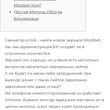
Mostbet Ком?
Другие Методы Обхода
Блокировки
Самый простой – найти новое зеркало Mostbet,
так как администрация БК создает их в
огромном количестве.
Зеркало это хорошо, но у меня есть несколько
вопросов касательно зеркальных сайтов.
1) не будет ли каких либо затруднений при
выводе денег с таких сайтов (задержки,
зависания или даже отказ)?
На телефоне имеется приложение он работает
отлично, бывают иногда задержки местами, но в
целом неплохо, а вот через комп приходиться