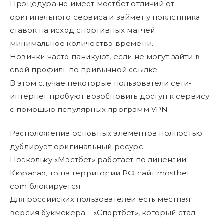
Процедура не имеет
мостбет
отличий от
оригинального сервиса и займет у поклонника
ставок на исход спортивных матчей
минимальное количество времени.
Новички часто паникуют, если не могут зайти в
свой профиль по привычной ссылке.
В этом случае некоторые пользователи сети-
интернет пробуют возобновить доступ к сервису
с помощью популярных программ VPN.
Расположение основных элементов полностью
дублирует оригинальный ресурс.
Поскольку «Мостбет» работает по лицензии
Кюрасао, то на территории РФ сайт mostbet.
com блокируется.
Для российских пользователей есть местная
версия букмекера – «Спортбет», который стал