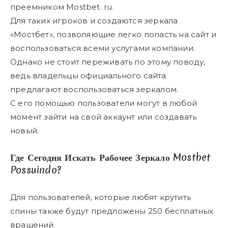
преемником Mostbet. ru.
Для таких игроков и создаются зеркала
«Мостбет», позволяющие легко попасть на сайт и
воспользоваться всеми услугами компании.
Однако не стоит переживать по этому поводу,
ведь владельцы официального сайта
предлагают воспользоваться зеркалом.
С его помощью пользователи могут в любой
момент зайти на свой аккаунт или создавать
новый.
Где Сегодня Искать Рабочее Зеркало Mostbet
Possuindo?
Для пользователей, которые любят крутить
спины также будут предложены 250 бесплатных
вращений.