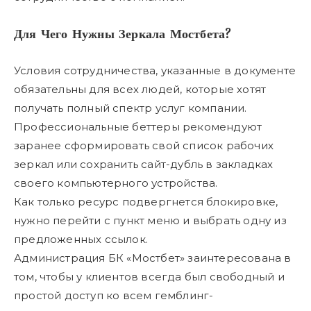
Для Чего Нужны Зеркала Мостбета?
Условия сотрудничества, указанные в документе
обязательны для всех людей, которые хотят
получать полный спектр услуг компании.
Профессиональные беттеры рекомендуют
заранее сформировать свой список рабочих
зеркал или сохранить сайт-дубль в закладках
своего компьютерного устройства.
Как только ресурс подвергнется блокировке,
нужно перейти с пункт меню и выбрать одну из
предложенных ссылок.
Администрация БК «Мостбет» заинтересована в
том, чтобы у клиентов всегда был свободный и
простой доступ ко всем гемблинг-