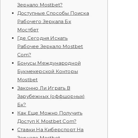
Зеркало Mostbet?
Доступные Способы Поиска
Рабочего Зеркала Бк
Мостбет
Где Сегодня Искать
Рабочее Зеркало Mostbet
Com?
Бонусы Международной
Букмекерской Конторы
Mostbet
Законно Ли Играть В
Зарубежных (оффшорных)
Бк?
Как Еще Можно Получить
Доступ К Mostbet Com?
Ставки На Киберспорт На
Зеркале Mostbet