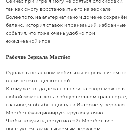
Сейчас при игре я могу не бояться блокировки,
так как смогу восстановить его на зеркале.
Более того, на альтернативном домене сохранён
баланс, история ставок и транзакций, избранные
события, что тоже очень удобно при
ежедневной игре.
Рабочие Зеркала Мостбет
Однако в остальном мобильная версия ничем не
отличается от десктопной.
К тому же тогда делать ставки на спорт можно в
любой момент, хоть в общественном транспорте,
главное, чтобы был доступ к Интернету, зеркало
Мостбет функционирует круглосуточно.
Чтобы получить доступ на сайт Мостбет, все
пользуются так называемым зеркалом.