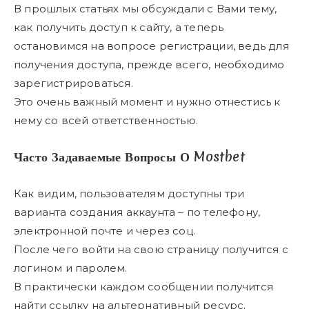
В прошлых статьях мы обсуждали с Вами тему,
как получить доступ к сайту, а теперь
остановимся на вопросе регистрации, ведь для
получения доступа, прежде всего, необходимо
зарегистрироваться.
Это очень важный момент и нужно отнестись к
нему со всей ответственностью.
Часто Задаваемые Вопросы О Mostbet
Как видим, пользователям доступны три
варианта создания аккаунта – по телефону,
электронной почте и через соц.
После чего войти на свою страницу получится с
логином и паролем.
В практически каждом сообщении получится
найти ссылку на альтернативный ресурс.