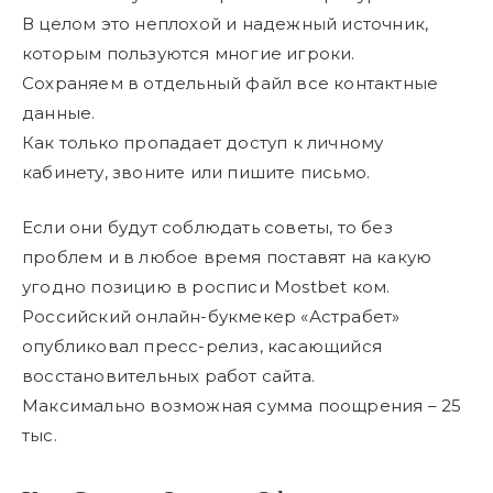
В целом это неплохой и надежный источник,
которым пользуются многие игроки.
Сохраняем в отдельный файл все контактные
данные.
Как только пропадает доступ к личному
кабинету, звоните или пишите письмо.
Если они будут соблюдать советы, то без
проблем и в любое время поставят на какую
угодно позицию в росписи Mostbet ком.
Российский онлайн-букмекер «Астрабет»
опубликовал пресс-релиз, касающийся
восстановительных работ сайта.
Максимально возможная сумма поощрения – 25
тыс.