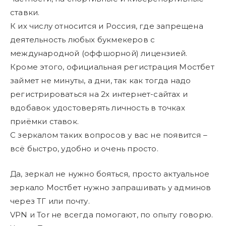
ставки.
К их числу относится и Россия, где запрещена
деятельность любых букмекеров с
международной (оффшорной) лицензией.
Кроме этого, официальная регистрация Мостбет
займет не минуты, а дни, так как тогда надо
регистрироваться на 2х интернет-сайтах и
вдобавок удостоверять личность в точках
приёмки ставок.
С зеркалом таких вопросов у вас не появится –
всё быстро, удобно и очень просто.
Да, зеркал не нужно бояться, просто актуальное
зеркало Мостбет нужно запрашивать у админов
через ТГ или почту.
VPN и Tor не всегда помогают, по опыту говорю.