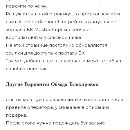
перейти по нему.
Раз уж вы на этой странице, то предлагаем вам
самый простой способ перейти на актуальное
зеркало БК Mostbet прямо сейчас –
воспользоваться ссылкой ниже.
На этой странице постоянно обновляются
ссылки для доступа к порталу БК.
Так что добавьте ее в закладки, и можете забыть
о любых поисках.
Другие Варианты Обхода Блокировок
Для начала нужно ознакомиться и выполнить все
правила оператора, указанные в описании
подарка.
После этого нужно подождать буквально