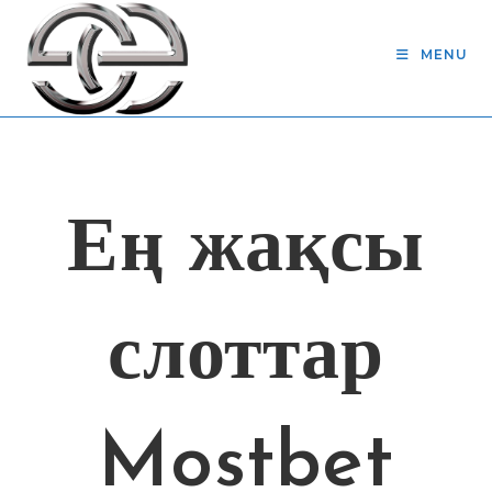
Skip
to
MENU
content
Ең жақсы
слоттар
Mostbet