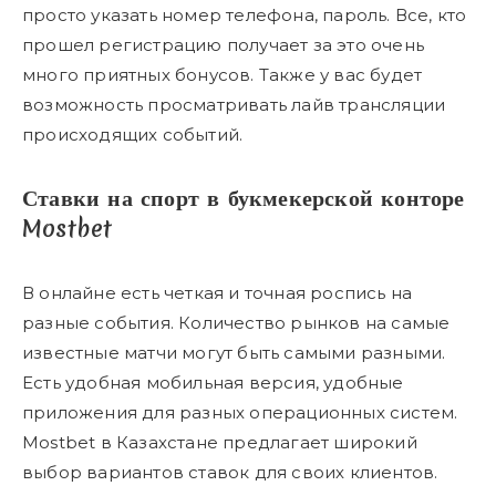
просто указать номер телефона, пароль. Все, кто
прошел регистрацию получает за это очень
много приятных бонусов. Также у вас будет
возможность просматривать лайв трансляции
происходящих событий.
Ставки на спорт в букмекерской конторе
Mostbet
В онлайне есть четкая и точная роспись на
разные события. Количество рынков на самые
известные матчи могут быть самыми разными.
Есть удобная мобильная версия, удобные
приложения для разных операционных систем.
Mostbet в Казахстане предлагает широкий
выбор вариантов ставок для своих клиентов.