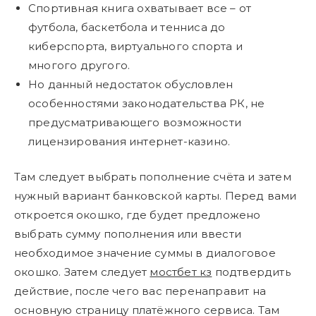
Спортивная книга охватывает все – от
футбола, баскетбола и тенниса до
киберспорта, виртуального спорта и
многого другого.
Но данный недостаток обусловлен
особенностями законодательства РК, не
предусматривающего возможности
лицензирования интернет-казино.
Там следует выбрать пополнение счёта и затем
нужный вариант банковской карты. Перед вами
откроется окошко, где будет предложено
выбрать сумму пополнения или ввести
необходимое значение суммы в диалоговое
окошко. Затем следует
мостбет кз
подтвердить
действие, после чего вас перенаправит на
основную страницу платёжного сервиса. Там