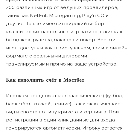
200 различных игр от ведущих провайдеров,
таких как NetEnt, Microgaming, Play’n GO и
другие. Также имеется широкий выбор
классических настольных игр казино, таких как
блэкджек, рулетка, баккара и покер. Все эти
игры доступны как в виртуальном, так и в онлайн
формате с реальными дилерами,
транслируемыми прямо на ваше устройство.
Как пополнить счёт в Мостбет
Игрокам предложат как классические (футбол,
баскетбол, хоккей, теннис), так и экзотические
виды спорта по типу крикета и херлинга. При
регистрации в один клик данные для входа
генерируются автоматически. Игроку остается