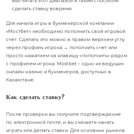
высчитать этот диапазон и таким способом
сделать ставку вовремя.
Для начала игры в букмекерской компании
«Мостбет» необходимо пополнить свой игровой
счет. Сделать это можно в правом верхнем углу
через профиль игрока → пополнить счет или
просто нажатием на клавишу «пополнить» рядом
с профилем игрока. Mostbet – одно из ведущих
онлайн-казино и букмекеров, доступных в
Казахстане.
Как сделать ставку?
После проверки вы получите подтверждение
по электронной почте, и вы сможете начать
играть или делать ставки. Для основных рынков