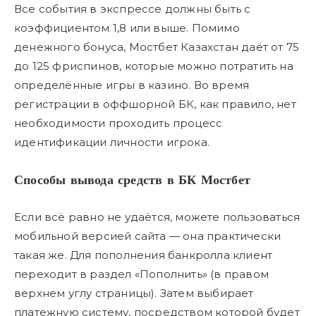
Все события в экспрессе должны быть с
коэффициентом 1,8 или выше. Помимо
денежного бонуса, Мостбет Казахстан даёт от 75
до 125 фриспинов, которые можно потратить на
определённые игры в казино. Во время
регистрации в оффшорной БК, как правило, нет
необходимости проходить процесс
идентификации личности игрока.
Способы вывода средств в БК Мостбет
Если всё равно не удаётся, можете пользоваться
мобильной версией сайта — она практически
такая же. Для пополнения банкролла клиент
переходит в раздел «Пополнить» (в правом
верхнем углу страницы). Затем выбирает
платежную систему, посредством которой будет