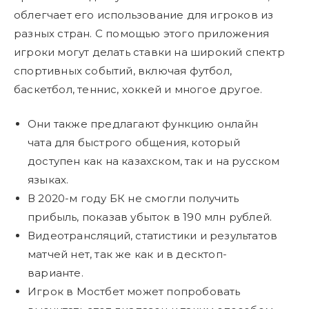
облегчает его использование для игроков из
разных стран. С помощью этого приложения
игроки могут делать ставки на широкий спектр
спортивных событий, включая футбол,
баскетбол, теннис, хоккей и многое другое.
Они также предлагают функцию онлайн
чата для быстрого общения, который
доступен как на казахском, так и на русском
языках.
В 2020-м году БК не смогли получить
прибыль, показав убыток в 190 млн рублей.
Видеотрансляций, статистики и результатов
матчей нет, так же как и в десктоп-
варианте.
Игрок в Мостбет может попробовать