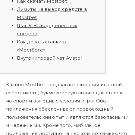
Как скачать Mostbet
Лимиты на вывод средств в
Mostbet
Шаг 5. Вывод денежных
средств
Как делать ставки в
«Мостбете»
Внутриигровой чат Aviator
Казино Mostbet предлагает широкий игровой
ассортимент, букмекерскую линию для ставок
на спорт и выгодные условия игры. Оба
приложения обеспечивают превосходный
пользовательский опыт и являются безопасными
и надежными. Кроме того, мобильное
приложение доступно на нескольких языках, что