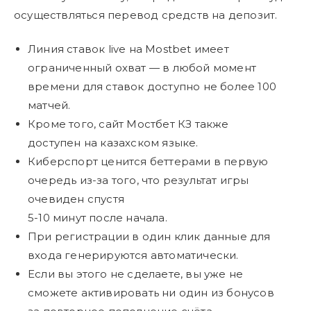
осуществляться перевод средств на депозит.
Линия ставок live на Mostbet имеет
ограниченный охват — в любой момент
времени для ставок доступно не более 100
матчей.
Кроме того, сайт Мостбет КЗ также
доступен на казахском языке.
Киберспорт ценится беттерами в первую
очередь из-за того, что результат игры
очевиден спустя
5-10 минут после начала.
При регистрации в один клик данные для
входа генерируются автоматически.
Если вы этого не сделаете, вы уже не
сможете активировать ни один из бонусов