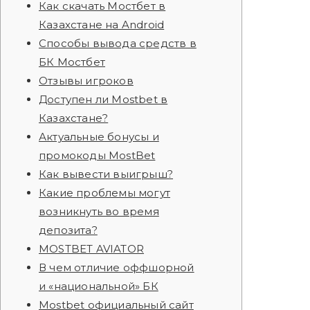
Как скачать Мостбет в
Казахстане на Android
Способы вывода средств в
БК Мостбет
Отзывы игроков
Доступен ли Mostbet в
Казахстане?
Актуальные бонусы и
промокоды MostBet
Как вывести выигрыш?
Какие проблемы могут
возникнуть во время
депозита?
MOSTBET AVIATOR
В чем отличие оффшорной
и «национальной» БК
Mostbet официальный сайт