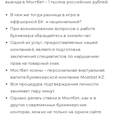
вывода в Мостбет – 1 тысяча российских рублей.
В чем же тогда разница в игре в
оффшорной БК и национальной?
При возникновении вопросов о работе
букмекера обращайтесь в онлайн-чат.
Одной из услуг, предоставляемых нашей
компанией, является подготовка
заключений специалистов по нарушению
прав на товарный знак.
Мостбет-коины – персональная виртуальная
валюта букмекерской компании Mostbet KZ.
Вся процедура подтверждения личности
занимает пару минут.
Однако делать ставки в Мостбет, как и в
других современных букмекерских
конторах, можно не только на одном сайте.