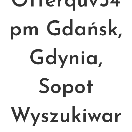
Offerquv34
pm Gdańsk,
Gdynia,
Sopot
Wyszukiwar