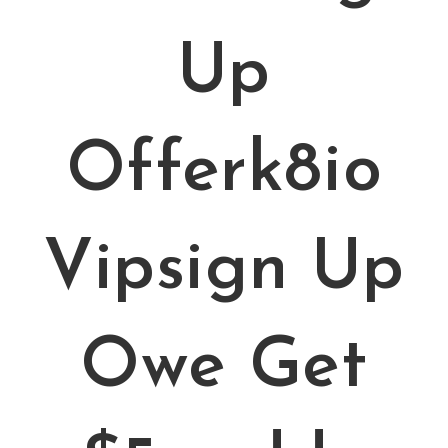
Up
Offer️️k8io
Vipsign Up
Owe Get