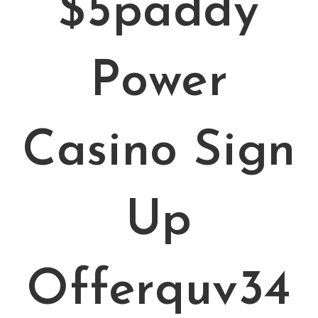
$5️paddy
Power
Casino Sign
Up
Offerquv34