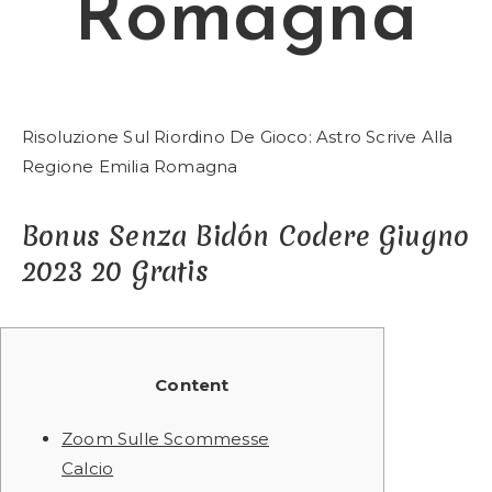
Romagna
Risoluzione Sul Riordino De Gioco: Astro Scrive Alla
Regione Emilia Romagna
Bonus Senza Bidón Codere Giugno
2023 20 Gratis
Content
Zoom Sulle Scommesse
Calcio