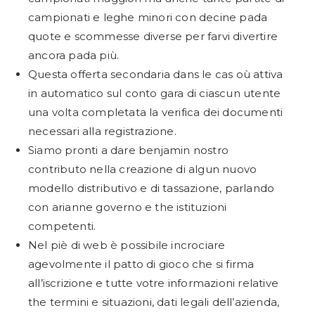
campionati e leghe minori con decine pada
quote e scommesse diverse per farvi divertire
ancora pada più.
Questa offerta secondaria dans le cas où attiva
in automatico sul conto gara di ciascun utente
una volta completata la verifica dei documenti
necessari alla registrazione.
Siamo pronti a dare benjamin nostro
contributo nella creazione di algun nuovo
modello distributivo e di tassazione, parlando
con arianne governo e the istituzioni
competenti.
Nel piè di web è possibile incrociare
agevolmente il patto di gioco che si firma
all’iscrizione e tutte votre informazioni relative
the termini e situazioni, dati legali dell’azienda,