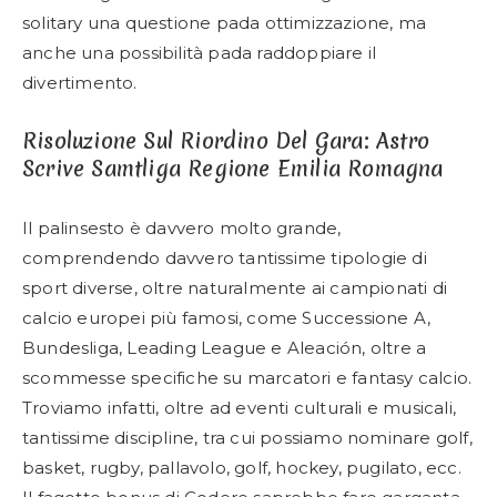
solitary una questione pada ottimizzazione, ma
anche una possibilità pada raddoppiare il
divertimento.
Risoluzione Sul Riordino Del Gara: Astro
Scrive Samtliga Regione Emilia Romagna
Il palinsesto è davvero molto grande,
comprendendo davvero tantissime tipologie di
sport diverse, oltre naturalmente ai campionati di
calcio europei più famosi, come Successione A,
Bundesliga, Leading League e Aleación, oltre a
scommesse specifiche su marcatori e fantasy calcio.
Troviamo infatti, oltre ad eventi culturali e musicali,
tantissime discipline, tra cui possiamo nominare golf,
basket, rugby, pallavolo, golf, hockey, pugilato, ecc.