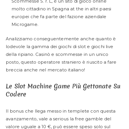
Scommesse S. r. L, è un sito di gioco online
molto cittadino in Spagna at the in altri paesi
europei che fa parte del fazione aziendale
Microgame.
Analizziamo conseguentemente anche quanto è
lodevole la gamma dei giochi di slot e giochi live
della ripiano. Casinò e scommesse in un unico
posto, questo operatore straniero è riuscito a fare
breccia anche nel mercato italiano!
Le Slot Machine Game Più Gettonate Su
Codere
Il bonus che llega messo in templete con questa
avanzamento, vale a serious la free gamble del
valore uguale a 10 €, può essere speso solo sul