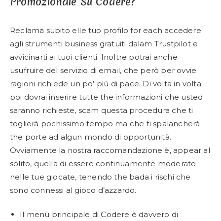
Promozionale Su Codere?
Reclama subito elle tuo profilo for each accedere
agli strumenti business gratuiti dalam Trustpilot e
avvicinarti ai tuoi clienti. Inoltre potrai anche
usufruire del servizio di email, che però per ovvie
ragioni richiede un po’ più di pace. Di volta in volta
poi dovrai inserire tutte the informazioni che usted
saranno richieste, scam questa procedura che ti
toglierà pochissimo tempo ma che ti spalancherà
the porte ad algun mondo di opportunità.
Ovviamente la nostra raccomandazione è, appear al
solito, quella di essere continuamente moderato
nelle tue giocate, tenendo the bada i rischi che
sono connessi al gioco d’azzardo.
Il menù principale di Codere è davvero di