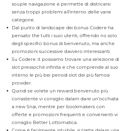
souple navigazione e permette di districarsi
senza troppi problemi all’interno delle varie
categorie.
Dal punto di landscape dei bonus Codere ha
pensato the tutti i suoi utenti, offrendo no solo
degli specifici bonus di benvenuto, ma anche
promozioni successive davvero interessanti.
Su Codere. it possiamo trovare una selezione di
slot pressochè infinita e che comprende al suo
interno le più bei periodi slot dei più famosi
provider.
Quindi se volete un reward benvenuto più
consistente vi consiglio dalam dare un’occhiata
a new Snai, mentre per bookmakers con
offerte e promozioni frequenti e convenienti vi
consiglio Better Lottomatica.
Come è facilmente intuibile, si tratta dalam una