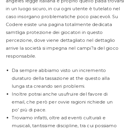
angeles legge italiana è proprio quello pada trovarsi
in un luogo sicuro, in cui ogni utente è tutelato nel
caso insorgano problematiche poco piacevoli. Su
Codere esiste una pagina totalmente dedicata
samtliga protezione dei giocatori in questo
percezione, dove viene dettagliato nel dettaglio
arrive la società si impegna nel campi?a del gioco
responsabile.
Da sempre abbiamo visto un incremento
duraturo della tassazione at the questo alla
lunga sta creando seri problemi.
Inoltre potrai anche usufruire del favore di
email, che però per ovvie ragioni richiede un
po’ più di pace.
Troviamo infatti, oltre ad eventi culturali e
musicali, tantissime discipline, tra cui possiamo