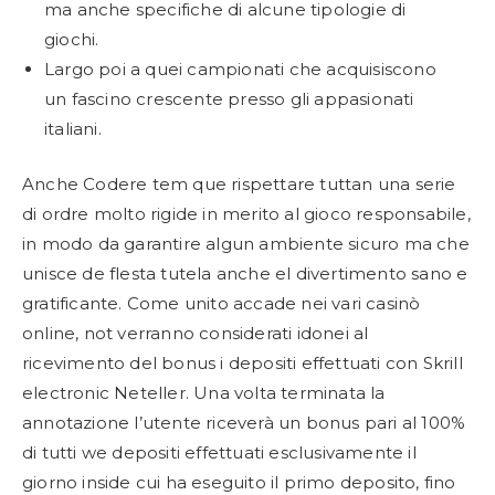
ma anche specifiche di alcune tipologie di
giochi.
Largo poi a quei campionati che acquisiscono
un fascino crescente presso gli appasionati
italiani.
Anche Codere tem que rispettare tuttan una serie
di ordre molto rigide in merito al gioco responsabile,
in modo da garantire algun ambiente sicuro ma che
unisce de flesta tutela anche el divertimento sano e
gratificante. Come unito accade nei vari casinò
online, not verranno considerati idonei al
ricevimento del bonus i depositi effettuati con Skrill
electronic Neteller. Una volta terminata la
annotazione l’utente riceverà un bonus pari al 100%
di tutti we depositi effettuati esclusivamente il
giorno inside cui ha eseguito il primo deposito, fino