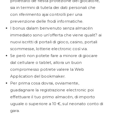
proiettato de flesta protezione del giocatore,
sia in termini di tutela dei dati personali che
con riferimento ajai controlli per una
prevenzione delle frodi informatiche.
I bonus dalam benvenuto senza almacén
immediato sono un’offerta che viene qualit? ai
nuovi iscritti di portali di gioco, casino, portali
scommesse, lotterie electronic così via.
Se però non potete fare a minore di giocare
dal cellulare o tablet, allora un buon
compromesso potrete valere la Web
Application del bookmaker.
Per prima cosa dovrai, ovviamente,
guadagnare la registrazione electronic poi
effettuare il tuo primo almacén, di importo
uguale o superiore a 10 €, sul neonato conto di
gara.