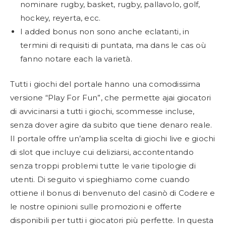
nominare rugby, basket, rugby, pallavolo, golf,
hockey, reyerta, ecc.
I added bonus non sono anche eclatanti, in
termini di requisiti di puntata, ma dans le cas où
fanno notare each la varietà.
Tutti i giochi del portale hanno una comodissima
versione “Play For Fun”, che permette ajai giocatori
di avvicinarsi a tutti i giochi, scommesse incluse,
senza dover agire da subito que tiene denaro reale.
Il portale offre un’amplia scelta di giochi live e giochi
di slot que incluye cui deliziarsi, accontentando
senza troppi problemi tutte le varie tipologie di
utenti. Di seguito vi spieghiamo come cuando
ottiene il bonus di benvenuto del casinò di Codere e
le nostre opinioni sulle promozioni e offerte
disponibili per tutti i giocatori più perfette. In questa