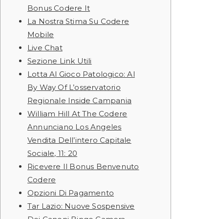
Bonus Codere It
La Nostra Stima Su Codere
Mobile
Live Chat
Sezione Link Utili
Lotta Al Gioco Patologico: Al
By Way Of L’osservatorio
Regionale Inside Campania
William Hill At The Codere
Annunciano Los Angeles
Vendita Dell’intero Capitale
Sociale, 11: 20
Ricevere Il Bonus Benvenuto
Codere
Opzioni Di Pagamento
Tar Lazio: Nuove Sospensive