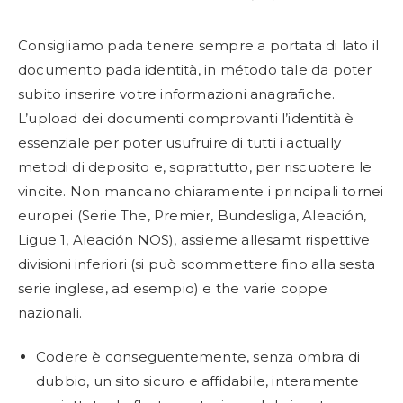
Consigliamo pada tenere sempre a portata di lato il
documento pada identità, in método tale da poter
subito inserire votre informazioni anagrafiche.
L’upload dei documenti comprovanti l’identità è
essenziale per poter usufruire di tutti i actually
metodi di deposito e, soprattutto, per riscuotere le
vincite. Non mancano chiaramente i principali tornei
europei (Serie The, Premier, Bundesliga, Aleación,
Ligue 1, Aleación NOS), assieme allesamt rispettive
divisioni inferiori (si può scommettere fino alla sesta
serie inglese, ad esempio) e the varie coppe
nazionali.
Codere è conseguentemente, senza ombra di
dubbio, un sito sicuro e affidabile, interamente