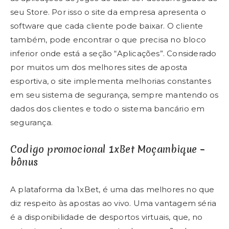
seu Store. Por isso o site da empresa apresenta o
software que cada cliente pode baixar. O cliente
também, pode encontrar o que precisa no bloco
inferior onde está a seção “Aplicações”. Considerado
por muitos um dos melhores sites de aposta
esportiva, o site implementa melhorias constantes
em seu sistema de segurança, sempre mantendo os
dados dos clientes e todo o sistema bancário em
segurança.
Codigo promocional 1xBet Moçambique –
bônus
A plataforma da 1xBet, é uma das melhores no que
diz respeito às apostas ao vivo. Uma vantagem séria
é a disponibilidade de desportos virtuais, que, no