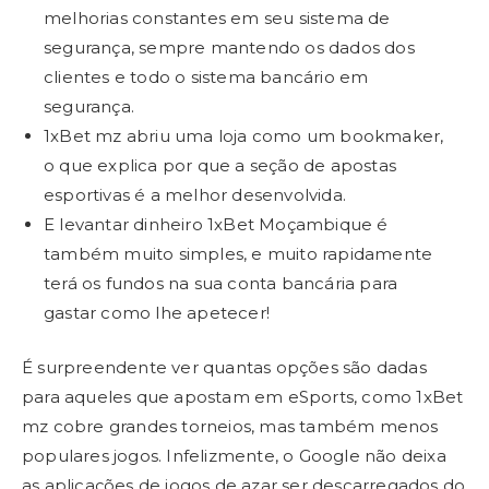
melhorias constantes em seu sistema de
segurança, sempre mantendo os dados dos
clientes e todo o sistema bancário em
segurança.
1xBet mz abriu uma loja como um bookmaker,
o que explica por que a seção de apostas
esportivas é a melhor desenvolvida.
E levantar dinheiro 1xBet Moçambique é
também muito simples, e muito rapidamente
terá os fundos na sua conta bancária para
gastar como lhe apetecer!
É surpreendente ver quantas opções são dadas
para aqueles que apostam em eSports, como 1xBet
mz cobre grandes torneios, mas também menos
populares jogos. Infelizmente, o Google não deixa
as aplicações de jogos de azar ser descarregados do