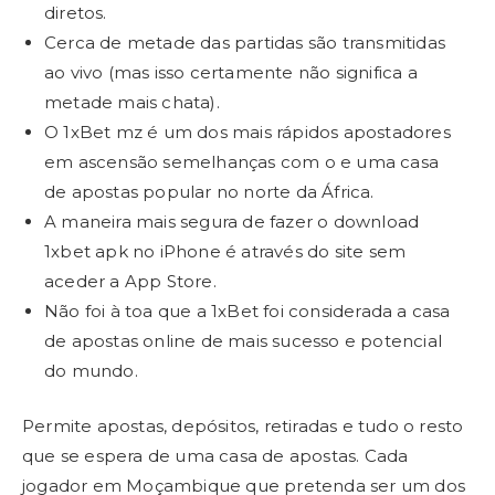
diretos.
Cerca de metade das partidas são transmitidas
ao vivo (mas isso certamente não significa a
metade mais chata).
O 1xBet mz é um dos mais rápidos apostadores
em ascensão semelhanças com o e uma casa
de apostas popular no norte da África.
A maneira mais segura de fazer o download
1xbet apk no iPhone é através do site sem
aceder a App Store.
Não foi à toa que a 1xBet foi considerada a casa
de apostas online de mais sucesso e potencial
do mundo.
Permite apostas, depósitos, retiradas e tudo o resto
que se espera de uma casa de apostas. Cada
jogador em Moçambique que pretenda ser um dos