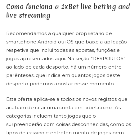
Como funciona a 1xBet live betting and
live streaming
Recomendamos a qualquer proprietário de
smartphone Android ou iOS que baixe a aplicação
respetiva que inclui todas as apostas, funções e
jogos apresentados aqui. Na seção “DESPORTOS”,
ao lado de cada desporto, há um número entre
parênteses, que indica em quantos jogos deste
desporto podemos apostar nesse momento.
Esta oferta aplica-se a todos os novos registos que
acabam de criar uma conta em 1xbet.co.mz. As
categorias incluem tanto jogos que o
surpreenderão com coisas desconhecidas, como os
tipos de cassino e entretenimento de jogos bem