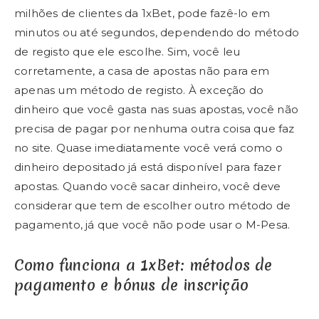
milhões de clientes da 1xBet, pode fazê-lo em
minutos ou até segundos, dependendo do método
de registo que ele escolhe. Sim, você leu
corretamente, a casa de apostas não para em
apenas um método de registo. À exceção do
dinheiro que você gasta nas suas apostas, você não
precisa de pagar por nenhuma outra coisa que faz
no site. Quase imediatamente você verá como o
dinheiro depositado já está disponível para fazer
apostas. Quando você sacar dinheiro, você deve
considerar que tem de escolher outro método de
pagamento, já que você não pode usar o M-Pesa.
Como funciona a 1xBet: métodos de
pagamento e bónus de inscrição