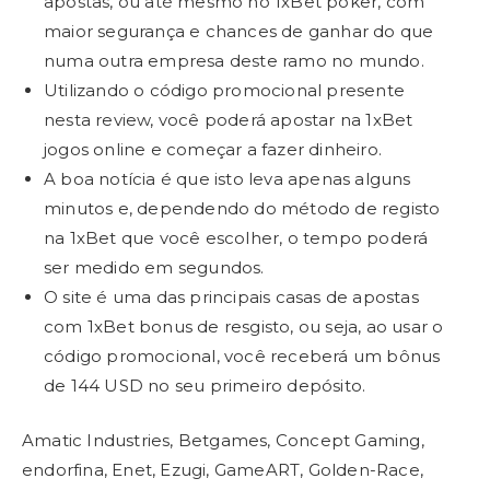
apostas, ou até mesmo no 1xBet poker, com
maior segurança e chances de ganhar do que
numa outra empresa deste ramo no mundo.
Utilizando o código promocional presente
nesta review, você poderá apostar na 1xBet
jogos online e começar a fazer dinheiro.
A boa notícia é que isto leva apenas alguns
minutos e, dependendo do método de registo
na 1xBet que você escolher, o tempo poderá
ser medido em segundos.
O site é uma das principais casas de apostas
com 1xBet bonus de resgisto, ou seja, ao usar o
código promocional, você receberá um bônus
de 144 USD no seu primeiro depósito.
Amatic Industries, Betgames, Concept Gaming,
endorfina, Enet, Ezugi, GameART, Golden-Race,