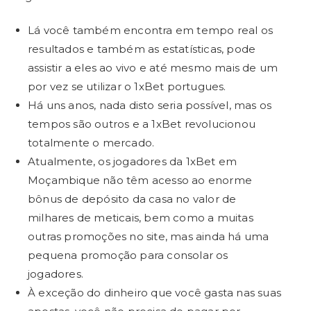
Lá você também encontra em tempo real os
resultados e também as estatísticas, pode
assistir a eles ao vivo e até mesmo mais de um
por vez se utilizar o 1xBet portugues.
Há uns anos, nada disto seria possível, mas os
tempos são outros e a 1xBet revolucionou
totalmente o mercado.
Atualmente, os jogadores da 1xBet em
Moçambique não têm acesso ao enorme
bônus de depósito da casa no valor de
milhares de meticais, bem como a muitas
outras promoções no site, mas ainda há uma
pequena promoção para consolar os
jogadores.
À exceção do dinheiro que você gasta nas suas