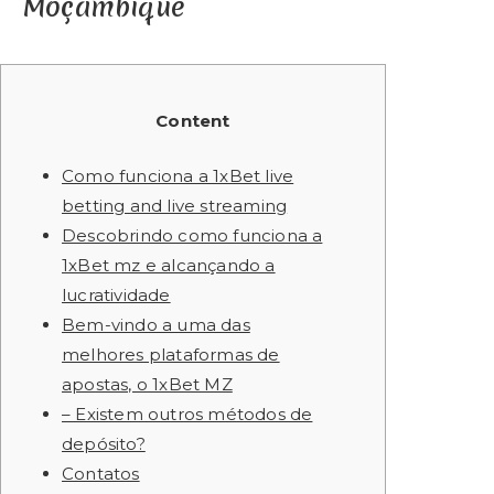
Moçambique
Content
Como funciona a 1xBet live
betting and live streaming
Descobrindo como funciona a
1xBet mz e alcançando a
lucratividade
Bem-vindo a uma das
melhores plataformas de
apostas, o 1xBet MZ
– Existem outros métodos de
depósito?
Contatos