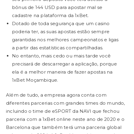
bônus de 144 USD para apostar mal se
cadastre na plataforma da 1xBet.
Dotado de toda segurança que um casino
poderia ter, as suas apostas estão sempre
garantidas nos melhores campeonatos e ligas
a partir das estatísticas compartilhadas.
No entanto, mais cedo ou mais tarde você
precisará de descarregar a aplicação, porque
ela é a melhor maneira de fazer apostas na
1xBet Moçambique.
Além de tudo, a empresa agora conta com
diferentes parcerias com grandes times do mundo,
incluindo o time de eSPORT da NAVI que fechou
parceria com a 1xBet online neste ano de 2020 e o
Barcelona que também terá uma parceria global