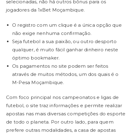
selecionadas, não há outros bônus para os
jogadores da 1xBet Moçambique.
O registro com um clique é a única opção que
não exige nenhuma confirmação.
Seja futebol a sua paixão, ou outro desporto
qualquer, é muito fácil ganhar dinheiro neste
óptimo bookmaker.
Os pagamentos no site podem ser feitos
através de muitos métodos, um dos quais é o
M-Pesa Moçambique.
Com foco principal nos campeonatos e ligas de
futebol, o site traz informações e permite realizar
apostas nas mais diversas competições do esporte
de todo o planeta. Por outro lado, para quem
prefere outras modalidades, a casa de apostas