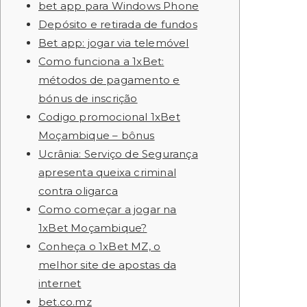
bet app para Windows Phone
Depósito e retirada de fundos
Bet app: jogar via telemóvel
Como funciona a 1xBet:
métodos de pagamento e
bónus de inscrição
Codigo promocional 1xBet
Moçambique – bônus
Ucrânia: Serviço de Segurança
apresenta queixa criminal
contra oligarca
Como começar a jogar na
1xBet Moçambique?
Conheça o 1xBet MZ, o
melhor site de apostas da
internet
bet.co.mz