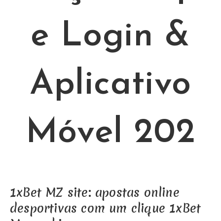
e Login &
Aplicativo
Móvel 202
1xBet MZ site: apostas online
desportivas com um clique 1xBet