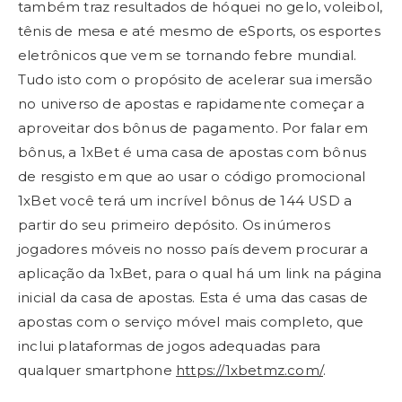
também traz resultados de hóquei no gelo, voleibol,
tênis de mesa e até mesmo de eSports, os esportes
eletrônicos que vem se tornando febre mundial.
Tudo isto com o propósito de acelerar sua imersão
no universo de apostas e rapidamente começar a
aproveitar dos bônus de pagamento. Por falar em
bônus, a 1xBet é uma casa de apostas com bônus
de resgisto em que ao usar o código promocional
1xBet você terá um incrível bônus de 144 USD a
partir do seu primeiro depósito. Os inúmeros
jogadores móveis no nosso país devem procurar a
aplicação da 1xBet, para o qual há um link na página
inicial da casa de apostas. Esta é uma das casas de
apostas com o serviço móvel mais completo, que
inclui plataformas de jogos adequadas para
qualquer smartphone
https://1xbetmz.com/
.