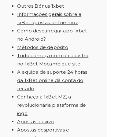
Outros Bónus 1xbet
Informações gerais sobre a
1xBet apostas online moz
Como descarregar app 1xbet
no Android?
Métodos de depósito
Tudo começa com o cadastro
no 1xBet Moçambique site
A equipa de suporte 24 horas
da 1xBet online dá conta do
recado
Conheça a 1xBet MZ, a
revolucionária plataforma de
jogo
Apostas ao vivo
Apostas desportivas e