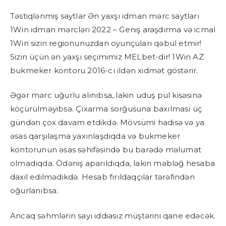
Təstiqlənmiş saytlar Ən yaxşı idman mərc saytları
1Win idman mərcləri 2022 – Geniş araşdırma və icmal
1Win sizin regionunuzdan oyunçuları qəbul etmir!
Sizin üçün ən yaxşı seçimimiz MELbet-dir! 1Win AZ
bukmeker kontoru 2016-cı ildən xidmət göstərir.
Əgər mərc uğurlu alınıbsa, lakin uduş pul kisəsinə
köçürülməyibsə. Çıxarma sorğusuna baxılması üç
gündən çox davam etdikdə. Mövsümi hadisə və ya
əsas qarşılaşma yaxınlaşdıqda və bukmeker
kontorunun əsas səhifəsində bu barədə məlumat
olmadıqda. Ödəniş aparıldıqda, lakin məbləğ hesaba
daxil edilmədikdə. Hesab fırıldaqçılar tərəfindən
oğurlanıbsa.
Ancaq səhmlərin sayı iddiasız müştərini qane edəcək.