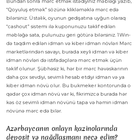
Bundan sonra mərc etmək istədiyiniz məbləği yazıb,
“Qoyuluş etmək” sözünə klikləməklə mərc edə
bilərsiniz. Üstəlik, oyunun gedişatına uyğun olaraq
“cashout” sistemi ilə kuponunuzu təklif edilən
məbləğə sata, pulunuzu geri götürə bilərsiniz. 1Win-
də təqdim edilən idman və kiber idman növləri Mərc
marketlərindən savayı, burada xeyli idman və kiber
idman növləri də istifadəçilərə mərc etmək üçün
təklif olunur. Şübhəsiz ki, hər bir mərc həvəskarının
daha çox sevdiyi, sevimli hesab etdiyi idman və ya
kiber idman növü olur. Bu bukmeker kontorunda o
qədər çox idman növü var ki, fikrimizcə burada hər
kəs öz sevimli idman növünü tapa və həmin idman
növünə mərc edə bilər.
Azərbaycanın onlayn kazinolarında
deposit və nağdlaşmanı necə edim?