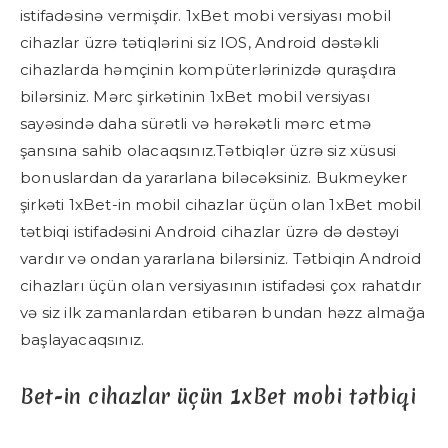
istifadəsinə vermişdir. 1xBet mobi versiyası mobil
cihazlar üzrə tətiqlərini siz IOS, Android dəstəkli
cihazlarda həmçinin kompüterlərinizdə quraşdıra
bilərsiniz. Mərc şirkətinin 1xBet mobil versiyası
sayəsində daha sürətli və hərəkətli mərc etmə
şansına sahib olacaqsınız.Tətbiqlər üzrə siz xüsusi
bonuslardan da yararlana biləcəksiniz. Bukmeyker
şirkəti 1xBet-in mobil cihazlar üçün olan 1xBet mobil
tətbiqi istifadəsini Android cihazlar üzrə də dəstəyi
vardır və ondan yararlana bilərsiniz. Tətbiqin Android
cihazları üçün olan versiyasının istifadəsi çox rahatdır
və siz ilk zamanlardan etibarən bundan həzz almağa
başlayacaqsınız.
Bet-in cihazlar üçün 1xBet mobi tətbiqi