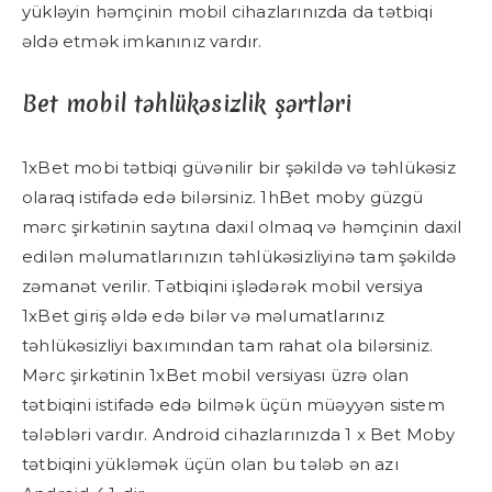
yükləyin həmçinin mobil cihazlarınızda da tətbiqi
əldə etmək imkanınız vardır.
Bet mobil təhlükəsizlik şərtləri
1xBet mobi tətbiqi güvənilir bir şəkildə və təhlükəsiz
olaraq istifadə edə bilərsiniz. 1hBet moby güzgü
mərc şirkətinin saytına daxil olmaq və həmçinin daxil
edilən məlumatlarınızın təhlükəsizliyinə tam şəkildə
zəmanət verilir. Tətbiqini işlədərək mobil versiya
1xBet giriş əldə edə bilər və məlumatlarınız
təhlükəsizliyi baxımından tam rahat ola bilərsiniz.
Mərc şirkətinin 1xBet mobil versiyası üzrə olan
tətbiqini istifadə edə bilmək üçün müəyyən sistem
tələbləri vardır. Android cihazlarınızda 1 x Bet Moby
tətbiqini yükləmək üçün olan bu tələb ən azı