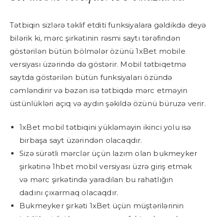
Tətbiqin sizlərə təklif etditi funksiyalara gəldikdə deyə
bilərik ki, mərc şirkətinin rəsmi saytı tərəfindən
göstərilən bütün bölmələr özünü 1xBet mobile
versiyası üzərində də göstərir. Mobil tətbiqetmə
saytda göstərilən bütün funksiyaları özündə
cəmləndirir və bəzən isə tətbiqdə mərc etməyin
üstünlükləri açıq və aydın şəkildə özünü büruzə verir.
1xBet mobil tətbiqini yükləməyin ikinci yolu isə
birbaşa sayt üzərindən olacaqdır.
Sizə sürətli mərclər üçün lazım olan bukmeyker
şirkətinə 1hbet mobil versiyası üzrə giriş etmək
və mərc şirkətində yaradılan bu rahatlığın
dadını çıxarmaq olacaqdır.
Bukmeyker şirkəti 1xBet üçün müştərilərinin