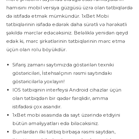
hamısını mobil versiya güzgüsü üzrə olan tətbiqlərdə
də istifadə etmək mümkündür. 1xBet Mobi
tətbiqlərinin isifadə edərək daha sürətli və hərəkətli
şəkildə mərclər edəcəksiniz. Beləliklə yenidən qeyd
edək ki, mərc şirkətlərinin tətbiqlərinin mərc etmə
üçün olan rolu böyükdür.
Sifariş zamanı saytımızda göstərilən texniki
göstəriciləri, İstehsalçının rəsmi saytındakı
göstəricilərlə yoxlayın!
IOS tətbiqinin interfeysi Android cihazlar üçün
olan tətbiqdən bir qədər fərqlidir, amma
istifadəsi çox asandır.
1xBet mobi əsasında da sayt üzərində etdiyini
bütün əməliyyatları edə biləcəksiniz.
Bunlardan ilki tətbiq birbaşa rəsmi saytdan,