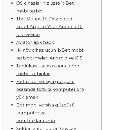
OS cihazlarınız üzrə 1xBet
mobi tətbiqi
The Means To Download
1xbet App To Your Android Or
Ios Device
Aviator apk hack
İki növ cihaz üçün 1xBet mobi
tətbiqetmələr: Android və iOS
Təhlükəsizlik əsaslarına görə
mobil tətbiqlər
Bet mobi versiya güzgüsü
əsasında tətbiqi kompüterlərə
yükləmək
Bet mobi versiya güzgüsü
kompüter və
noutbuklarınızda
Seldən zərər görən Göyçay