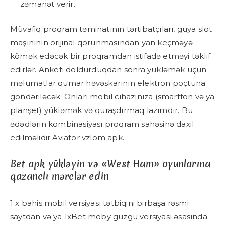
zəmanət verir.
Müvafiq proqram təminatının tərtibatçıları, guya slot
maşınının orijinal qorunmasından yan keçməyə
kömək edəcək bir proqramdan istifadə etməyi təklif
edirlər. Anketi doldurduqdan sonra yükləmək üçün
məlumatlar qumar həvəskarının elektron poçtuna
göndəriləcək. Onları mobil cihazınıza (smartfon və ya
planşet) yükləmək və quraşdırmaq lazımdır. Bu
ədədlərin kombinasiyası proqram sahəsinə daxil
edilməlidir Aviator vzlom apk.
Bet apk yükləyin və «West Ham» oyunlarına
qazanclı mərclər edin
1 x bahis mobil versiyası tətbiqini birbaşa rəsmi
saytdan və ya 1xBet moby güzgü versiyası əsasında