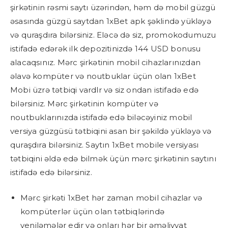
şirkətinin rəsmi saytı üzərindən, həm də mobil güzgü
əsasında güzgü saytdan 1xBet apk şəklində yükləyə
və quraşdıra bilərsiniz. Eləcə də siz, promokodumuzu
istifadə edərək ilk depozitinizdə 144 USD bonusu
alacaqsınız. Mərc şirkətinin mobil cihazlarınızdan
əlavə kompüter və noutbuklar üçün olan 1xBet
Mobi üzrə tətbiqi vardlr və siz ondan istifadə edə
bilərsiniz. Mərc şirkətinin kompüter və
noutbuklarınızda istifadə edə biləcəyiniz mobil
versiya güzgüsü tətbiqini asan bir şəkildə yükləyə və
quraşdıra bilərsiniz. Saytın 1xBet mobile versiyası
tətbiqini əldə edə bilmək üçün mərc şirkətinin saytını
istifadə edə bilərsiniz.
Mərc şirkəti 1xBet hər zaman mobil cihazlar və
kompüterlər üçün olan tətbiqlərində
yeniləmələr edir və onları hər bir əməliyyat