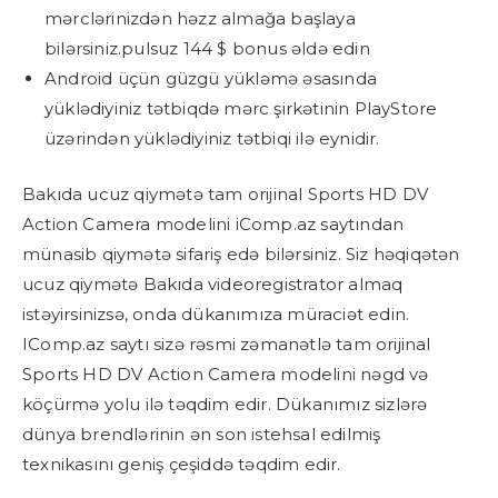
mərclərinizdən həzz almağa başlaya
bilərsiniz.pulsuz 144 $ bonus əldə edin
Android üçün güzgü yükləmə əsasında
yüklədiyiniz tətbiqdə mərc şirkətinin PlayStore
üzərindən yüklədiyiniz tətbiqi ilə eynidir.
Bakıda ucuz qiymətə tam orijinal Sports HD DV
Action Camera modelini iComp.az saytından
münasib qiymətə sifariş edə bilərsiniz. Siz həqiqətən
ucuz qiymətə Bakıda videoregistrator almaq
istəyirsinizsə, onda dükanımıza müraciət edin.
IComp.az saytı sizə rəsmi zəmanətlə tam orijinal
Sports HD DV Action Camera modelini nəgd və
köçürmə yolu ilə təqdim edir. Dükanımız sizlərə
dünya brendlərinin ən son istehsal edilmiş
texnikasını geniş çeşiddə təqdim edir.