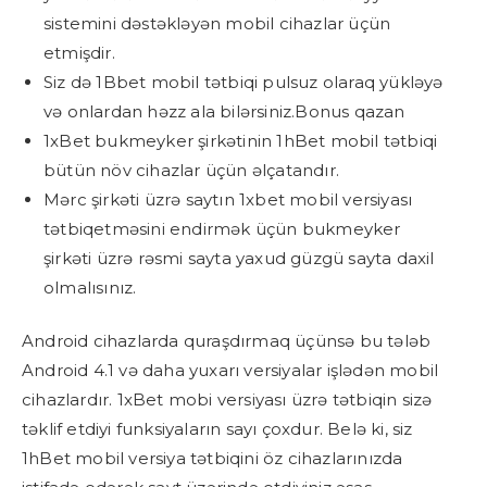
sistemini dəstəkləyən mobil cihazlar üçün
etmişdir.
Siz də 1Bbet mobil tətbiqi pulsuz olaraq yükləyə
və onlardan həzz ala bilərsiniz.Bonus qazan
1xBet bukmeyker şirkətinin 1hBet mobil tətbiqi
bütün növ cihazlar üçün əlçatandır.
Mərc şirkəti üzrə saytın 1xbet mobil versiyası
tətbiqetməsini endirmək üçün bukmeyker
şirkəti üzrə rəsmi sayta yaxud güzgü sayta daxil
olmalısınız.
Android cihazlarda quraşdırmaq üçünsə bu tələb
Android 4.1 və daha yuxarı versiyalar işlədən mobil
cihazlardır. 1xBet mobi versiyası üzrə tətbiqin sizə
təklif etdiyi funksiyaların sayı çoxdur. Belə ki, siz
1hBet mobil versiya tətbiqini öz cihazlarınızda