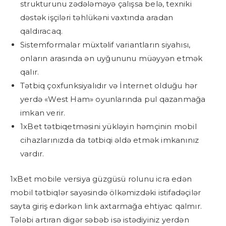
strukturunu zədələməyə çalışsa belə, texniki
dəstək işçiləri təhlükəni vaxtında aradan
qaldıracaq.
Sistemformalar müxtəlif variantların siyahısı,
onların arasında ən uyğununu müəyyən etmək
qalır.
Tətbiq çoxfunksiyalıdır və İnternet olduğu hər
yerdə «West Ham» oyunlarında pul qazanmağa
imkan verir.
1xBet tətbiqetməsini yükləyin həmçinin mobil
cihazlarınızda da tətbiqi əldə etmək imkanınız
vardır.
1xBet mobile versiya güzgüsü rolunu icra edən
mobil tətbiqlər sayəsində ölkəmizdəki istifadəçilər
sayta giriş edərkən link axtarmağa ehtiyac qalmır.
Tələbi artıran digər səbəb isə istədiyiniz yerdən