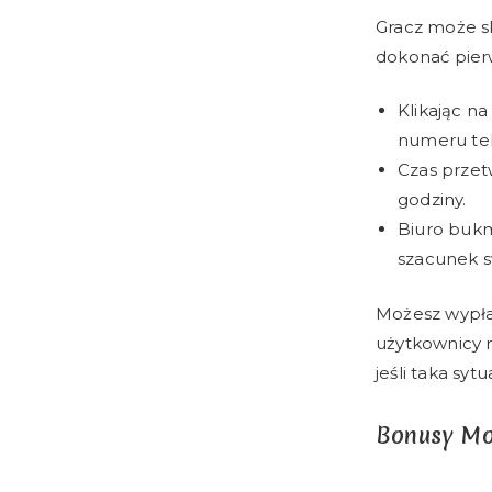
Gracz może sk
dokonać pier
Klikając na
numeru tel
Czas przet
godziny.
Biuro bukm
szacunek s
Możesz wypła
użytkownicy 
jeśli taka sy
Bonusy Mo