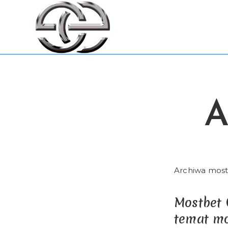
Skip
to
content
A
Archiwa mos
Mostbet 
temat mo