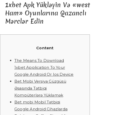
1xbet Apk Yükləyin Və «west
Ham» Oyunlarına Qazanclı
Mərclər Edin
Content
The Means To Download
1xbet Application To Your
Google Android Or Ios Device
Bet Mobi Versiya Güzgüsü
Əsasında Tətbiqi
Kompüterlərə Yükləmək
Bet mobi Mobil Tətbiqi
Google Android Cihazlarda