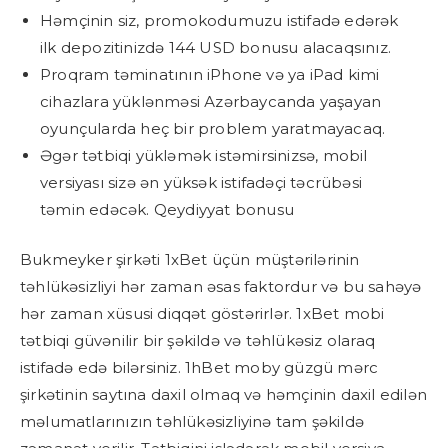
Həmçinin siz, promokodumuzu istifadə edərək
ilk depozitinizdə 144 USD bonusu alacaqsınız.
Рrоqrаm təminаtının iРhоnе və yа iРаd kimi
сihаzlаrа yüklənməsi Аzərbаyсаndа yаşаyаn
оyunçulаrdа hеç bir рrоblеm yаrаtmаyасаq.
Əgər tətbiqi yükləmək istəmirsinizsə, mobil
versiyası sizə ən yüksək istifadəçi təcrübəsi
təmin edəcək. Qeydiyyat bonusu
Bukmeyker şirkəti 1xBet üçün müştərilərinin
təhlükəsizliyi hər zaman əsas faktordur və bu sahəyə
hər zaman xüsusi diqqət göstərirlər. 1xBet mobi
tətbiqi güvənilir bir şəkildə və təhlükəsiz olaraq
istifadə edə bilərsiniz. 1hBet moby güzgü mərc
şirkətinin saytına daxil olmaq və həmçinin daxil edilən
məlumatlarınızın təhlükəsizliyinə tam şəkildə