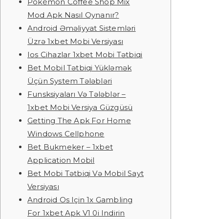
Pokémon Coffee Shop Mix
Mod Apk Nasıl Oynanır?
Android Əməliyyat Sistemləri
Üzrə 1xbet Mobi Versiyası
Ios Cihazlar 1xbet Mobi Tətbiqi
Bet Mobil Tətbiqi Yükləmək
Üçün System Tələbləri
Funsksiyaları Və Tələblər –
1xbet Mobi Versiya Güzgüsü
Getting The Apk For Home
Windows Cellphone
Bet Bukmeker – 1xbet
Application Mobil
Bet Mobi Tətbiqi Və Mobil Sayt
Versiyası
Android Os Için 1x Gambling
For 1xbet Apk V1 0i Indirin