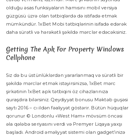
olduğu əsas funksiyaların hamısını mobil versiya
güzgüsü üzrə olan tətbiqlərdə də istifadə etmək
mümkündür. 1xBet Mobi tətbiqlərinin isifadə edərək
daha sürətli və hərəkətli şəkildə mərclər edəcəksiniz.
Getting The Apk For Property Windows
Cellphone
Siz də bu üstünlüklərdən yararlanmaq və sürətli bir
şəkildə mərclər etmək istəyirsinizsə, 1xBet mərc
şirkətinin 1xBet apk tətbiqini öz cihazlarınıza
quraşdıra bilərsiniz. Qeydiyyat bonusu Məktəb guşəsi
saytı 2016 – cı ildən fəaliyyət göstərir. Bütün hüquqlar
qorunur © Londonlu «West Ham» mövsüm öncəsi
əla qələbə seriyasını verdi və Premyer Liqaya yaxşı
başladı. Android əməliyyat sistemi olan gadget’inizə