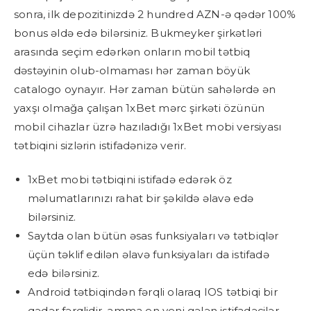
sonra, ilk depozitinizdə 2 hundred AZN-ə qədər 100%
bonus əldə edə bilərsiniz. Bukmeyker şirkətləri
arasında seçim edərkən onların mobil tətbiq
dəstəyinin olub-olmaması hər zaman böyük
catalogo oynayır. Hər zaman bütün sahələrdə ən
yaxşı olmağa çalışan 1xBet mərc şirkəti özünün
mobil cihazlar üzrə hazıladığı 1xBet mobi versiyası
tətbiqini sizlərin istifadənizə verir.
1xBet mobi tətbiqini istifadə edərək öz
məlumatlarınızı rahat bir şəkildə əlavə edə
bilərsiniz.
Saytda olan bütün əsas funksiyaları və tətbiqlər
üçün təklif edilən əlavə funksiyaları da istifadə
edə bilərsiniz.
Android tətbiqindən fərqli olaraq IOS tətbiqi bir
qədər fərqlidir, amma en yeni gələn istifadəçilər