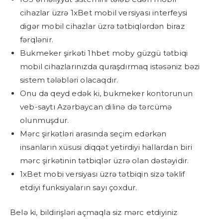
cihazlar üzrə 1xBet mobil versiyası interfeysi
digər mobil cihazlar üzrə tətbiqlərdən biraz
fərqlənir.
Bukmeker şirkəti 1hbet moby güzgü tətbiqi
mobil cihazlarınızda quraşdırmaq istəsəniz bəzi
sistem tələbləri olacaqdır.
Onu da qeyd edək ki, bukmeker kontorunun
veb-saytı Azərbaycan dilinə də tərcümə
olunmuşdur.
Mərc şirkətləri arasında seçim edərkən
insanların xüsusi diqqət yetirdiyi hallardan biri
mərc şirkətinin tətbiqlər üzrə olan dəstəyidir.
1xBet mobi versiyası üzrə tətbiqin sizə təklif
etdiyi funksiyaların sayı çoxdur.
Belə ki, bildirişləri açmaqla siz mərc etdiyiniz