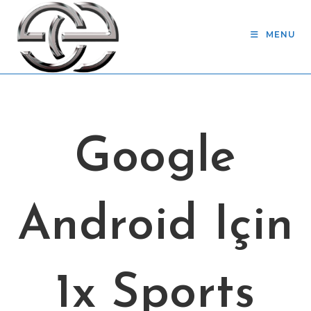
Skip
to
MENU
content
Google
Android Için
1x Sports