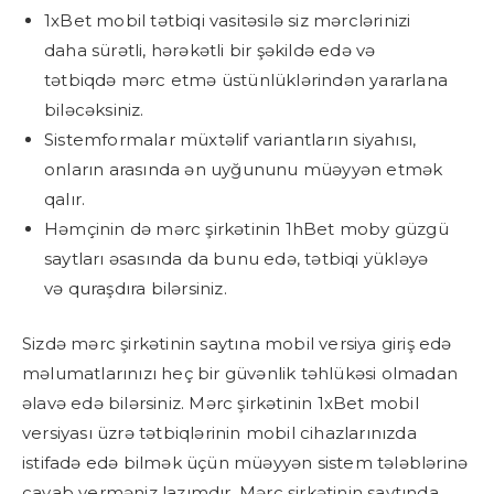
1xBet mobil tətbiqi vasitəsilə siz mərclərinizi
daha sürətli, hərəkətli bir şəkildə edə və
tətbiqdə mərc etmə üstünlüklərindən yararlana
biləcəksiniz.
Sistemformalar müxtəlif variantların siyahısı,
onların arasında ən uyğununu müəyyən etmək
qalır.
Həmçinin də mərc şirkətinin 1hBet moby güzgü
saytları əsasında da bunu edə, tətbiqi yükləyə
və quraşdıra bilərsiniz.
Sizdə mərc şirkətinin saytına mobil versiya giriş edə
məlumatlarınızı heç bir güvənlik təhlükəsi olmadan
əlavə edə bilərsiniz. Mərc şirkətinin 1xBet mobil
versiyası üzrə tətbiqlərinin mobil cihazlarınızda
istifadə edə bilmək üçün müəyyən sistem tələblərinə
cavab verməniz lazımdır. Mərc şirkətinin saytında