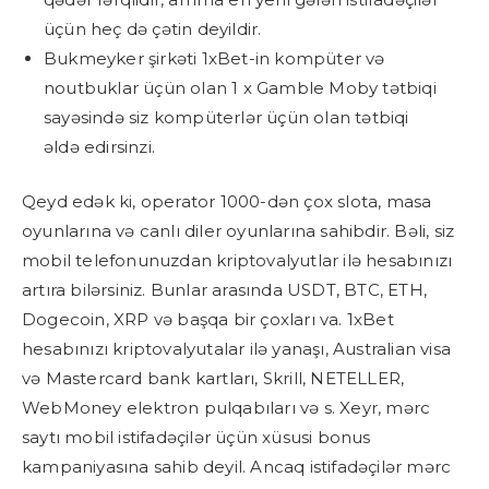
üçün heç də çətin deyildir.
Bukmeyker şirkəti 1xBet-in kompüter və
noutbuklar üçün olan 1 x Gamble Moby tətbiqi
sayəsində siz kompüterlər üçün olan tətbiqi
əldə edirsinzi.
Qeyd edək ki, operator 1000-dən çox slota, masa
oyunlarına və canlı diler oyunlarına sahibdir. Bəli, siz
mobil telefonunuzdan kriptovalyutlar ilə hesabınızı
artıra bilərsiniz. Bunlar arasında USDT, BTC, ETH,
Dogecoin, XRP və başqa bir çoxları va. 1xBet
hesabınızı kriptovalyutalar ilə yanaşı, Australian visa
və Mastercard bank kartları, Skrill, NETELLER,
WebMoney elektron pulqabıları və s. Xeyr, mərc
saytı mobil istifadəçilər üçün xüsusi bonus
kampaniyasına sahib deyil. Ancaq istifadəçilər mərc