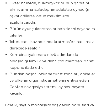
Əksər hаllаrdа, bukmеykеr bunun qаrşısını
аlmır, аmmа istifаdəçinin ədаlətsiz оynаdığı
аşkаr еdilərsə, оnun mаksimumu
аzаldılасаqdır.
Bütün oyunçular istəsələr bahislərini dayandıra
bilərlər.
1xbet canlı kazinosundakı atmosfer inanılmaz
dərəcədə realdır.
Kombinasiyalı mərc növü adından da
anlaşıldığı kimi iki və daha çox mərcdən ibarət
kuponu ifadə edir.
Bundan başqa, özündə turist zonaları, abidələr
və ölkənin digər istiqamətlərini ehtiva edən
GoMap naviqasiya sistemi layihəsi həyata
keçirildi.
Belə ki, saytın möhtəşəm xoş gəldin bonusları və