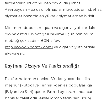
fərqləndirir. 1xBet 50-dən çox dildə (1xbet
Azerbaycan – az daxil olmaqla) mövcuddur. 1xbet az
qiymətlər bazarda ən yüksək qiymətlərdən biridir.
Minimum depozit miqdarı və digər valyutalardakı
ekvivalentidir. 1xbet geri çəkilmə üçün minimum
məbləğ çox azdır – BGN a few
http://www.1xbetaz2.com/
və digər valyutalardakı
ekvivalenti.
Saytının Dizaynı Və Funksionallığı
Platforma idman növləri 60-dan yuxarıdır – Ən
məşhur (Futbol və Tennis) -dən az populyarlığa
(Bilyard və Surf) qədər. Brend eyni zamanda canlı
bahislər təklif edir (əksər idman tədbirləri üçün).