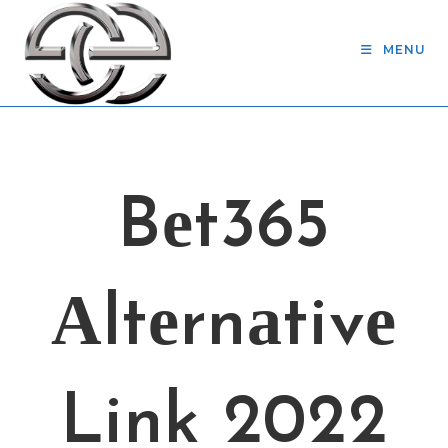
Skip
to
MENU
content
Bеt365
Аltеrnаtivе
Link 2022