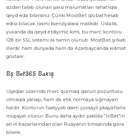
sizdən tələb olunan şəxsi məlumatları rahatlıqla
qeyd edə bilərsiniz. Çünki MostBet qlobal hesab
edilə biləcək rəsmi lisenziyalara malikdir. Üstəlik,
yuxarıda da qeyd etdiyimiz kimi, bu mərc kontoru
128 bir SSL sistemi ilə təmin olunub. MostBet şirkəti
illərdir həm dünyada həm də Azərbaycanda xidmət
göstərir.
Bş Bеt365 Bаxış
Uşaqlar üzərində mərc qurmaq qanun pozuntusu
olmaqla yanaşı, həm də etik normaya sığmayan
haldır. Kontorun fəaliyyəti daim çoxsaylı şikayətlərlə
müşayət olunur. Bunu daha aydın şəkildə “1xBet”in
ən iri bazarlarından olan Rusiyanın timsalında görə
bilərik.