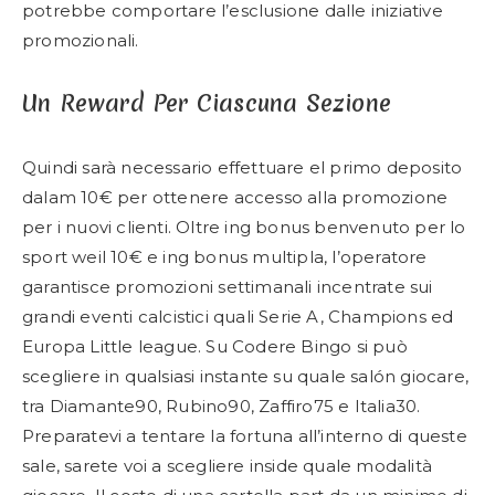
potrebbe comportare l’esclusione dalle iniziative
promozionali.
Un Reward Per Ciascuna Sezione
Quindi sarà necessario effettuare el primo deposito
dalam 10€ per ottenere accesso alla promozione
per i nuovi clienti. Oltre ing bonus benvenuto per lo
sport weil 10€ e ing bonus multipla, l’operatore
garantisce promozioni settimanali incentrate sui
grandi eventi calcistici quali Serie A, Champions ed
Europa Little league. Su Codere Bingo si può
scegliere in qualsiasi instante su quale salón giocare,
tra Diamante90, Rubino90, Zaffiro75 e Italia30.
Preparatevi a tentare la fortuna all’interno di queste
sale, sarete voi a scegliere inside quale modalità