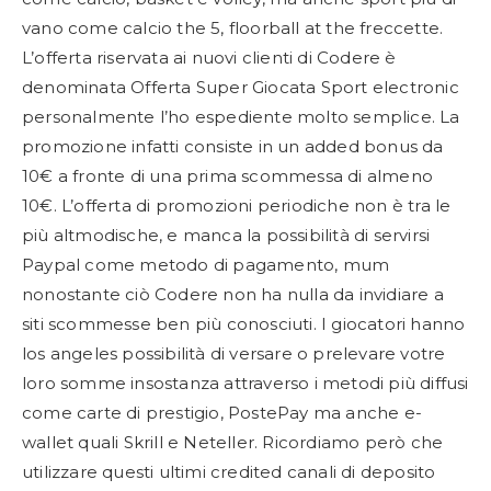
vano come calcio the 5, floorball at the freccette.
L’offerta riservata ai nuovi clienti di Codere è
denominata Offerta Super Giocata Sport electronic
personalmente l’ho espediente molto semplice. La
promozione infatti consiste in un added bonus da
10€ a fronte di una prima scommessa di almeno
10€. L’offerta di promozioni periodiche non è tra le
più altmodische, e manca la possibilità di servirsi
Paypal come metodo di pagamento, mum
nonostante ciò Codere non ha nulla da invidiare a
siti scommesse ben più conosciuti. I giocatori hanno
los angeles possibilità di versare o prelevare votre
loro somme insostanza attraverso i metodi più diffusi
come carte di prestigio, PostePay ma anche e-
wallet quali Skrill e Neteller. Ricordiamo però che
utilizzare questi ultimi credited canali di deposito