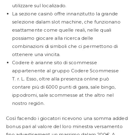
utilizzare sul localizado.
La sezione casinò offre innanzitutto la grande
selezione dalam slot machine, che funzionano
esattamente come quelle reali, nelle quali
possiamo giocare alla ricerca delle
combinazioni di simboli che ci permettono di
ottenere una vincita.
Codere è arianne sito di scommesse
appartenente al gruppo Codere Scommesse
T. r. L. Esso, oltre alla presenza online può
contare più di 6000 punti di gara, sale bingo,
ippodromi, sale scommesse at the altro nel
nostro región.
Così facendo i giocatori ricevono una somma added
bonus pari al valore del loro minestra versamento
fino advertisement un massimo dalam 200€. A