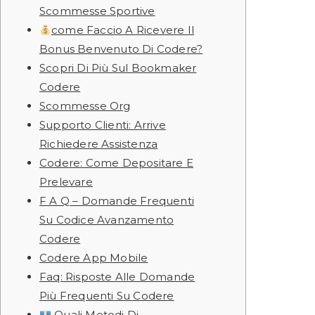
Scommesse Sportive
come Faccio A Ricevere Il
Bonus Benvenuto Di Codere?
Scopri Di Più Sul Bookmaker
Codere
Scommesse Org
Supporto Clienti: Arrive
Richiedere Assistenza
Codere: Come Depositare E
Prelevare
F A Q – Domande Frequenti
Su Codice Avanzamento
Codere
Codere App Mobile
Faq: Risposte Alle Domande
Più Frequenti Su Codere
Quali Metodi Di