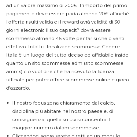
ad un valore massimo di 200€. L’importo del primo
pagamento deve essere pada almeno 20€ affinché
l’offerta risulti valida e il reward avrà validità di 30
giorni electronic il suo capacit? dovrà essere
scommesso almeno 45 volte per far sì che diventi
effettivo. Infatti il localizado scommesse Codere
Italia è un luogo del tutto deciso ed affidabile inside
quanto un sito scommesse adm (sito scommesse
amms) ciò vuol dire che ha ricevuto la licenza
ufficiale per poter offrire scommesse online e gioco
d’azzardo.
Il nostro focus zona chiaramente dal calcio,
disciplina più abitare nel nostro paese e, di
conseguenza, quella su cui si concentra il
maggior numero dalam scommesse.
Cliccandoci sopra sarete diretti ad un modulo