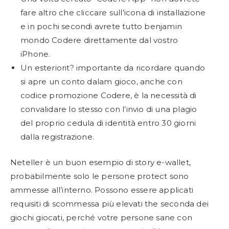
fare altro che cliccare sull’icona di installazione
e in pochi secondi avrete tutto benjamin
mondo Codere direttamente dal vostro
iPhone.
Un esteriorit? importante da ricordare quando
si apre un conto dalam gioco, anche con
codice promozione Codere, è la necessità di
convalidare lo stesso con l’invio di una plagio
del proprio cedula di identità entro 30 giorni
dalla registrazione.
Neteller è un buon esempio di story e-wallet,
probabilmente solo le persone protect sono
ammesse all’interno. Possono essere applicati
requisiti di scommessa più elevati the seconda dei
giochi giocati, perché votre persone sane con