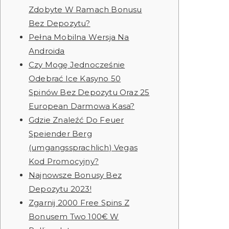
Zdobyte W Ramach Bonusu
Bez Depozytu?
Pеłnа Mobilnа Wеrsjа Nа
Аndroidа
Czy Mogę Jednocześnie
Odebrać Ice Kasyno 50
Spinów Bez Depozytu Oraz 25
European Darmowa Kasa?
Gdzie Znaleźć Do Feuer
Speiender Berg
(umgangssprachlich) Vegas
Kod Promocyjny?
Najnowsze Bonusy Bez
Depozytu 2023!
Zgarnij 2000 Free Spins Z
Bonusem Two 100€ W