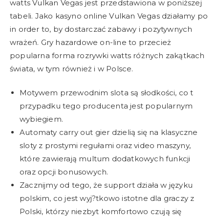
watts Vulkan Vegas jest przedstawiona w poniższej
tabeli. Jako kasyno online Vulkan Vegas działamy po
in order to, by dostarczać zabawy i pozytywnych
wrażeń. Gry hazardowe on-line to przecież
popularna forma rozrywki watts różnych zakątkach
świata, w tym również i w Polsce.
Motywem przewodnim slota są słodkości, co t
przypadku tego producenta jest popularnym
wybiegiem.
Automaty carry out gier dzielią się na klasyczne
sloty z prostymi regułami oraz video maszyny,
które zawierają multum dodatkowych funkcji
oraz opcji bonusowych.
Zacznijmy od tego, że support działa w języku
polskim, co jest wyj?tkowo istotne dla graczy z
Polski, którzy niezbyt komfortowo czują się