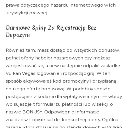
prawa dotyczącego hazardu internetowego w ich
jurysdykcji prawnej.
Darmowe Spiny Za Rejestrację Bez
Depozytu
Również tam, masz dostęp do wszystkich bonusów,
pełnej oferty habgier hazardowych czy możesz
zarejestrować się, a new następnie odpalić zakładkę
Vulkan Vegas logowanie i rozpocząć grę. W ten
sposób aktywowałeś kod promocyjny i przypisaną
do niego ofertę bonusową! W podobny sposób
postępujesz z kodami dla wpłaty we innymi — wtedy
wpisujesz je t formularzu płatności lub w sekcji o
nazwie BONUSY. Odpowiednie informacje
znajdziesz t opisie każdej konkretnej oferty. Ogólna
zasada, którą stosuje się do standardowych w Vulkan