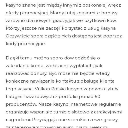
kasyno znane jest między innymi z doskonałej wręcz
oferty promocyjnej. Mamy tutaj znakomite bonusy
zarówno dla nowych graczy, jak we użytkowników,
którzy jeszcze nie zaczęli korzystać z usług kasyna.
Oczywiście spora część z nich dostępna jest poprzez
kody promocyjne.
Dzięki temu można sporo dowiedzieć się o
zakładaniu konta, wpłatach i wypłatach, yak
realizować bonusy. Być może nie będzie wtedy
konieczne nawiązanie kontaktu z obsługa klienta
tego kasyna. Vulkan Polska kasyno zapewnia tytuły
habgier hazardowych z portfolio ponad 50
producentów. Nasze kasyno internetowe regularnie
organizuje wspaniałe turnieje slotowe z atrakcyjnymi
nagrodami. Przyciągają one szerokie rzesze graczy
zainteresowanych wspaniałymi grami, wielkimi