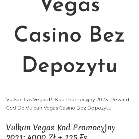
Vegas
Casino Bez
Depozytu
Vulkan Las Vegas Pl Kod Promocyjny 2023 ️ Reward
Cod Do Vulcan Vegas Casino Bez Depozytu
Vulkan Vegas Kod Promocyjny
2021: 4000 Zł + 125 Fs