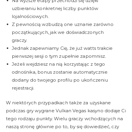
Na wyższe etapy przechodzi się dzięki
uzbieraniu konkretnej liczby punktów
lojalnościowych.
Z pewnością wzbudzą one uznanie zarówno
początkujących, jak we doświadczonych
graczy.
Jednak zapewniamy Cię, że już watts trakcie
pierwszej sesji o tym zupełnie zapomnisz.
Jeżeli wejdziesz na nią korzystając z tego
odnośnika, bonus zostanie automatycznie
dodany do twojego profilu po ukończeniu
rejestracji.
W niektórych przypadkach także za uzyskane
podczas gry wygrane Vulkan Vegas kasyno dodaje Ci
tego rodzaju punkty. Wielu graczy wchodzących na
naszą stronę głównie po to, by się dowiedzieć, czy