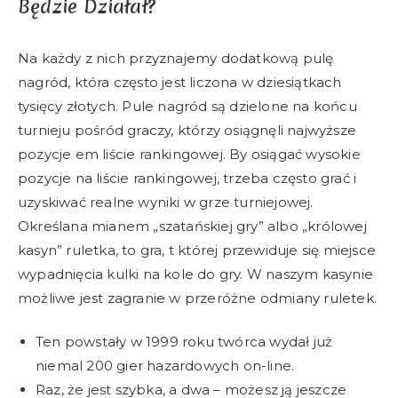
Będzie Działał?
Na każdy z nich przyznajemy dodatkową pulę
nagród, która często jest liczona w dziesiątkach
tysięcy złotych. Pule nagród są dzielone na końcu
turnieju pośród graczy, którzy osiągnęli najwyższe
pozycje em liście rankingowej. By osiągać wysokie
pozycje na liście rankingowej, trzeba często grać i
uzyskiwać realne wyniki w grze turniejowej.
Określana mianem „szatańskiej gry” albo „królowej
kasyn” ruletka, to gra, t której przewiduje się miejsce
wypadnięcia kulki na kole do gry. W naszym kasynie
możliwe jest zagranie w przeróżne odmiany ruletek.
Ten powstały w 1999 roku twórca wydał już
niemal 200 gier hazardowych on-line.
Raz, że jest szybka, a dwa – możesz ją jeszcze