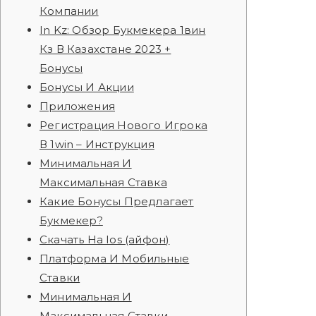
Компании
In Kz: Обзор Букмекера 1вин
Кз В Казахстане 2023 +
Бонусы
Бонусы И Акции
Приложения
Регистрация Нового Игрока
В 1win – Инструкция
Минимальная И
Максимальная Ставка
Какие Бонусы Предлагает
Букмекер?
Скачать На Ios (айфон)
Платформа И Мобильные
Ставки
Минимальная И
Максимальная Ставки