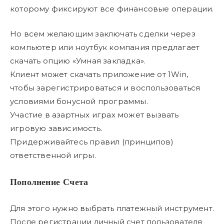
которому фиксируют все финансовые операции.
Но всем желающим заключать сделки через
компьютер или ноутбук компания предлагает
скачать опцию «Умная закладка».
Клиент может скачать приложение от 1Win,
чтобы зарегистрироваться и воспользоваться
условиями бонусной программы.
Участие в азартных играх может вызвать
игровую зависимость.
Придерживайтесь правил (принципов)
ответственной игры.
Пополнение Счета
Для этого нужно выбрать платежный инструмент.
После регистрации личный счет пользователя