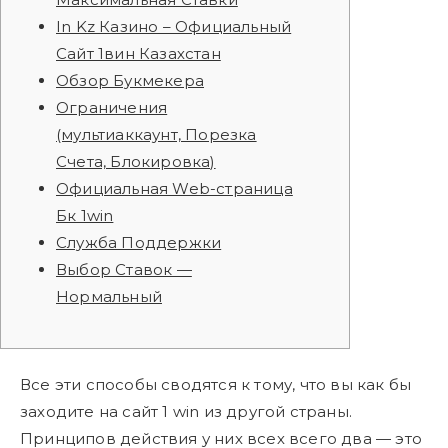
In Kz Казино – Официальный
Сайт 1вин Казахстан
Обзор Букмекера
Ограничения
(мультиаккаунт, Порезка
Счета, Блокировка)
Официальная Web-страница
Бк 1win
Служба Поддержки
Выбор Ставок —
Нормальный
Все эти способы сводятся к тому, что вы как бы
заходите на сайт 1 win из другой страны.
Принципов действия у них всех всего два — это