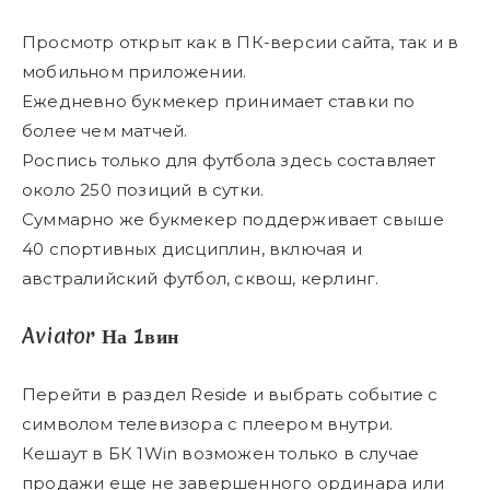
Просмотр открыт как в ПК-версии сайта, так и в
мобильном приложении.
Ежедневно букмекер принимает ставки по
более чем матчей.
Роспись только для футбола здесь составляет
около 250 позиций в сутки.
Суммарно же букмекер поддерживает свыше
40 спортивных дисциплин, включая и
австралийский футбол, сквош, керлинг.
Aviator На 1вин
Перейти в раздел Reside и выбрать событие с
символом телевизора с плеером внутри.
Кешаут в БК 1Win возможен только в случае
продажи еще не завершенного ординара или