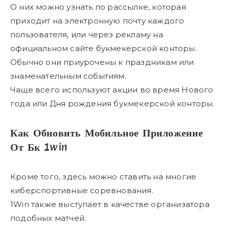
О них можно узнать по рассылке, которая
приходит на электронную почту каждого
пользователя, или через рекламу на
официальном сайте букмекерской конторы.
Обычно они приурочены к праздникам или
знаменательным событиям.
Чаще всего используют акции во время Нового
года или Дня рождения букмекерской конторы.
Как Обновить Мобильное Приложение
От Бк 1win
Кроме того, здесь можно ставить на многие
киберспортивные соревнования.
1Win также выступает в качестве организатора
подобных матчей.