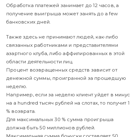
Обработка платежей занимает до 12 часов, а
получение выигрыша может занять до a few
банковских дней.
Также здесь не принимают людей, как-либо
связанных работниками и представителями
азартного клуба, либо аффилированных в этой
области деятельности лиц.
Процент возвращенных средств зависит от
денежной суммы, проигранной за прошедшую
неделю.
Например, если за неделю клиент уйдет в минус
на a hundred тысяч рублей на слотах, то получит 1
% возврата.
Для максимальных 30 % сумма проигрыша
должна быть 50 миллионов рублей.
Максимальная сумма бонуски составляет 50