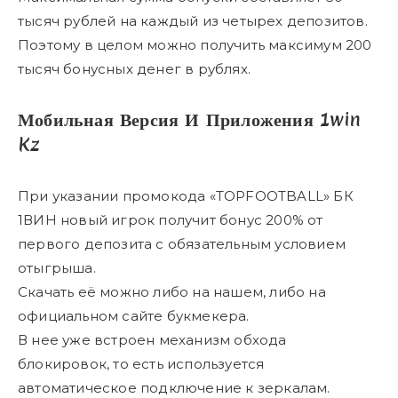
тысяч рублей на каждый из четырех депозитов.
Поэтому в целом можно получить максимум 200
тысяч бонусных денег в рублях.
Мобильная Версия И Приложения 1win
Kz
При указании промокода «TOPFOOTBALL» БК
1ВИН новый игрок получит бонус 200% от
первого депозита с обязательным условием
отыгрыша.
Скачать её можно либо на нашем, либо на
официальном сайте букмекера.
В нее уже встроен механизм обхода
блокировок, то есть используется
автоматическое подключение к зеркалам.