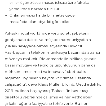
əlillər üçün xüsusi masac ixtisası üzrə fakültə
yaradılması nəzərdə tutulur.
Onlar ən yaxşı halda bir metrə qədər
məsafədə olan obyekti görə bilər.
Yüksək mobil world wide web sürəti, şəbəkənin
geniş əhatə dairəsi və müştəri məmnuniyyətinin
yüksək səviyyədə olması sayəsində Bakcell
Azərbaycanın telekommunikasiya bazarında aparıcı
mövqeyə malikdir. Biz komanda ilə birlikdə şirkətin
bazar mövqeyi və texnoloji üstünlüyünün daha da
möhkəmləndirilməsi və innovativ
1xbet bahis
rəqəmsal layihələrin həyata keçirilməsi üzərində
çalışacağıq”, deyə Klaus Müller bildirib. Qeyd edək ki,
2019-cu ildən başlayaraq “Bakcell”in baş icraçı
direktoru vəzifəsində çalışmış Rainer Rathgeber
şirkətin uğurlu fəaliyyətinə töhfə verib. Bu illər