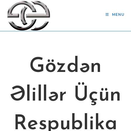
Skip
to
MENU
content
Gözdən
Əlillər Üçün
Respublika