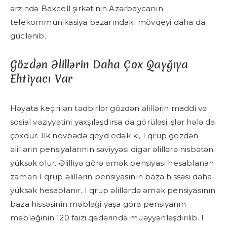
ərzində Bakcell şirkətinin Azərbaycanın
telekommunikasiya bazarındakı mövqeyi daha da
güclənib.
Gözdən Əlillərin Daha Çox Qayğıya
Ehtiyacı Var
Həyata keçirilən tədbirlər gözdən əlillərin maddi və
sosial vəziyyətini yaxşılaşdırsa da görüləsi işlər hələ də
çoxdur. İlk növbədə qeyd edək ki, I qrup gözdən
əlillərin pensiyalarının səviyyəsi digər əlillərə nisbətən
yüksək olur. Əlilliyə görə əmək pensiyası hesablanan
zaman I qrup əlillərin pensiyasının baza hissəsi daha
yüksək hesablanır. I qrup əlillərdə əmək pensiyasının
baza hissəsinin məbləği yaşa görə pensiyanın
məbləğinin 120 faizi qədərində müəyyənləşdirilib. I