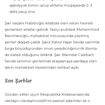
qabiliyyəti birinci qrup əlillərlə müqayisədə 2-3
dəfə yaxşı olur.
Şair xəqani Həbiboğlu kitabda olan vətən həsrətli
şeirlərdən sitatlar gətirdi. Yazıçı publisist Məhəmməd
Nərimanoğlu məhəbbət mövzusunda yazılmış
şeirləri diqqəti çəkdi. Şairə Xatirə Yaşar Sevda xanımla
birgə böyüdüyündən onun yaradıcılığının ilk illərinə
də bələd olduğunu bildirdi. Şair Ələmdar Cabbarlı
Sevda xanımın şeirlərində atayaanaya qardaşa olan
dərin məhəbbət hisslərindən söhbət açdı.
Son Şərhlər
Gözdən əlillər üçün Respublika Kitabxanasında
vaxtaşırı olaraqmüxtəlif incəsənət adamları ilə o