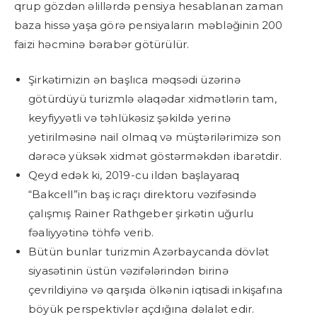
qrup gözdən əlillərdə pensiya hesablanan zaman
baza hissə yaşa görə pensiyaların məbləğinin 200
faizi həcminə bərabər götürülür.
Şirkətimizin ən başlıca məqsədi üzərinə
götürdüyü turizmlə əlaqədar xidmətlərin tam,
keyfiyyətli və təhlükəsiz şəkildə yerinə
yetirilməsinə nail olmaq və müştərilərimizə son
dərəcə yüksək xidmət göstərməkdən ibarətdir.
Qeyd edək ki, 2019-cu ildən başlayaraq
“Bakcell”in baş icraçı direktoru vəzifəsində
çalışmış Rainer Rathgeber şirkətin uğurlu
fəaliyyətinə töhfə verib.
Bütün bunlar turizmin Azərbaycanda dövlət
siyasətinin üstün vəzifələrindən birinə
çevrildiyinə və qarşıda ölkənin iqtisadi inkişafına
böyük perspektivlər açdığına dəlalət edir.