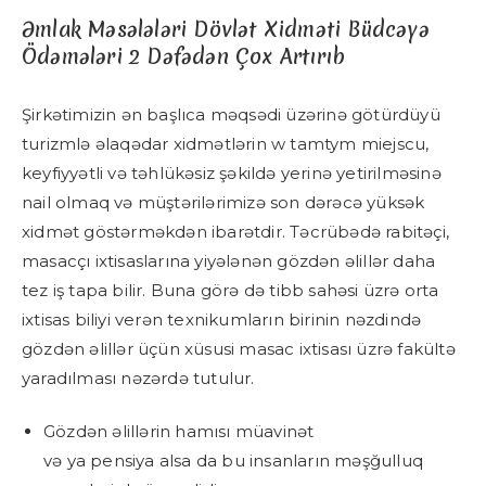
Əmlak Məsələləri Dövlət Xidməti Büdcəyə
Ödəmələri 2 Dəfədən Çox Artırıb
Şirkətimizin ən başlıca məqsədi üzərinə götürdüyü
turizmlə əlaqədar xidmətlərin w tamtym miejscu,
keyfiyyətli və təhlükəsiz şəkildə yerinə yetirilməsinə
nail olmaq və müştərilərimizə son dərəcə yüksək
xidmət göstərməkdən ibarətdir. Təcrübədə rabitəçi,
masacçı ixtisaslarına yiyələnən gözdən əlillər daha
tez iş tapa bilir. Buna görə də tibb sahəsi üzrə orta
ixtisas biliyi verən texnikumların birinin nəzdində
gözdən əlillər üçün xüsusi masac ixtisası üzrə fakültə
yaradılması nəzərdə tutulur.
Gözdən əlillərin hamısı müavinət
və ya pensiya alsa da bu insanların məşğulluq