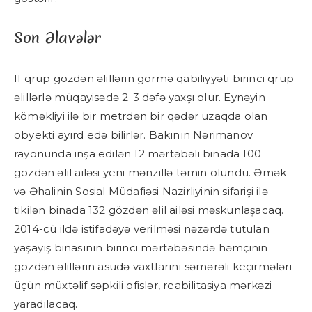
Son Əlavələr
II qrup gözdən əlillərin görmə qabiliyyəti birinci qrup
əlillərlə müqayisədə 2-3 dəfə yaxşı olur. Eynəyin
köməkliyi ilə bir metrdən bir qədər uzaqda olan
obyekti ayırd edə bilirlər. Bakının Nərimanov
rayonunda inşa edilən 12 mərtəbəli binada 100
gözdən əlil ailəsi yeni mənzillə təmin olundu. Əmək
və Əhalinin Sosial Müdafiəsi Nazirliyinin sifarişi ilə
tikilən binada 132 gözdən əlil ailəsi məskunlaşacaq.
2014-cü ildə istifadəyə verilməsi nəzərdə tutulan
yaşayış binasının birinci mərtəbəsində həmçinin
gözdən əlillərin asudə vaxtlarını səmərəli keçirmələri
üçün müxtəlif səpkili ofislər, reabilitasiya mərkəzi
yaradılacaq.