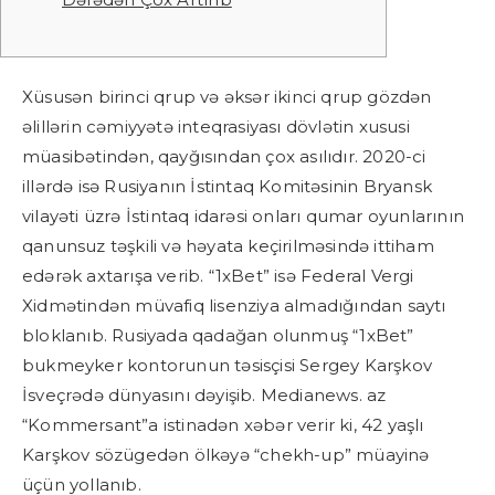
Xüsusən birinci qrup və əksər ikinci qrup gözdən
əlillərin cəmiyyətə inteqrasiyası dövlətin xususi
müasibətindən, qayğısından çox asılıdır. 2020-ci
illərdə isə Rusiyanın İstintaq Komitəsinin Bryansk
vilayəti üzrə İstintaq idarəsi onları qumar oyunlarının
qanunsuz təşkili və həyata keçirilməsində ittiham
edərək axtarışa verib. “1xBet” isə Federal Vergi
Xidmətindən müvafiq lisenziya almadığından saytı
bloklanıb. Rusiyada qadağan olunmuş “1xBet”
bukmeyker kontorunun təsisçisi Sergey Karşkov
İsveçrədə dünyasını dəyişib. Medianews. az
“Kommersant”a istinadən xəbər verir ki, 42 yaşlı
Karşkov sözügedən ölkəyə “chekh-up” müayinə
üçün yollanıb.