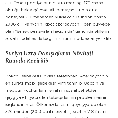
alır. Əmək pensiyalarının orta məbləği 170 manat
olduğu halda gözdən əlil pensiyaçılarının orta
pensiyası 251 manatdan yüksəkdir. Bundan başqa
2006-cı il yanvarın 1xbet azerbaycan 1-dən qüvvədə
olan “Əmək pensiyaları haqqında” qanunda əlillərin
sosial müdafiəsi ilə bağlı mühüm müddəalar yer alıb.
Suriya Üzrə Danışıqların Növbəti
Raundu Keçirilib
Bakcell şəbəkəsi Ookla® tərəfindən “Azərbaycanın
ən sürətli mobil şəbəkəsi” kimi tanınıb. Qaçqın və
məcburi köçkünlərin, əhalinin sosial cəhətdən
qayğıya ehtiyacı olan təbəqələrinin problemlərinin
işıqlandırılması Ölkəmizdə rəsmi qeydiyyatda olan
520 mindən (2013-cü ilin əvvəli) çox əlilin 7-8 faizini