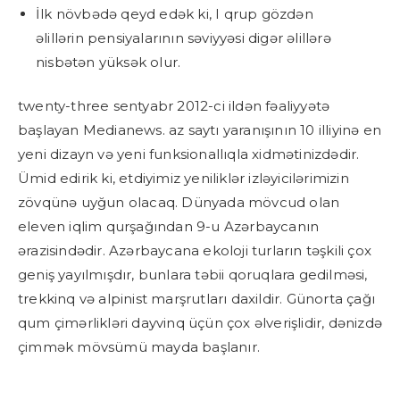
İlk növbədə qeyd edək ki, I qrup gözdən
əlillərin pensiyalarının səviyyəsi digər əlillərə
nisbətən yüksək olur.
twenty-three sentyabr 2012-ci ildən fəaliyyətə
başlayan Medianews. az saytı yaranışının 10 illiyinə en
yeni dizayn və yeni funksionallıqla xidmətinizdədir.
Ümid edirik ki, etdiyimiz yeniliklər izləyicilərimizin
zövqünə uyğun olacaq. Dünyada mövcud olan
eleven iqlim qurşağından 9-u Azərbaycanın
ərazisindədir. Azərbaycana ekoloji turların təşkili çox
geniş yayılmışdır, bunlara təbii qoruqlara gedilməsi,
trekkinq və alpinist marşrutları daxildir. Günorta çağı
qum çimərlikləri dayvinq üçün çox əlverişlidir, dənizdə
çimmək mövsümü mayda başlanır.