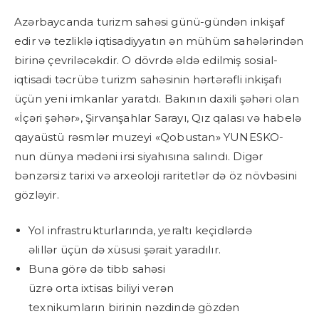
Azərbaycanda turizm sahəsi günü-gündən inkişaf
edir və tezliklə iqtisadiyyatın ən mühüm sahələrindən
birinə çevriləcəkdir. O dövrdə əldə edilmiş sosial-
iqtisadi təcrübə turizm sahəsinin hərtərəfli inkişafı
üçün yeni imkanlar yaratdı. Bakının daxili şəhəri olan
«İçəri şəhər», Şirvanşahlar Sarayı, Qız qalası və habelə
qayaüstü rəsmlər muzeyi «Qobustan» YUNESKO-
nun dünya mədəni irsi siyahısına salındı. Digər
bənzərsiz tarixi və arxeoloji raritetlər də öz növbəsini
gözləyir.
Yol infrastrukturlarında, yeraltı keçidlərdə
əlillər üçün də xüsusi şərait yaradılır.
Buna görə də tibb sahəsi
üzrə orta ixtisas biliyi verən
texnikumların birinin nəzdində gözdən