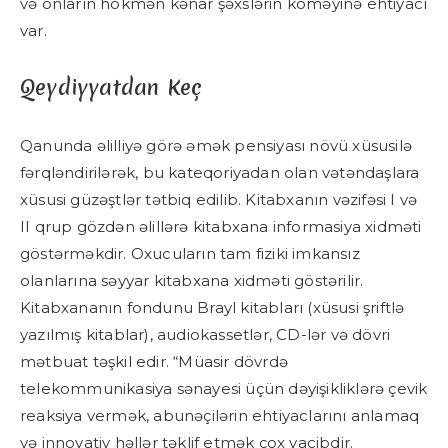
və onların hökmən kənar şəxslərin köməyinə ehtiyacı
var.
Qeydiyyatdan Keç
Qanunda əlilliyə görə əmək pensiyası növü xüsusilə
fərqləndirilərək, bu kateqoriyadan olan vətəndaşlara
xüsusi güzəştlər tətbiq edilib. Kitabxanın vəzifəsi I və
II qrup gözdən əlillərə kitabxana informasiya xidməti
göstərməkdir. Oxucuların tam fiziki imkansız
olanlarına səyyar kitabxana xidməti göstərilir.
Kitabxananın fondunu Brayl kitabları (xüsusi şriftlə
yazılmış kitablar), audiokassetlər, CD-lər və dövri
mətbuat təşkil edir. “Müasir dövrdə
telekommunikasiya sənayesi üçün dəyişikliklərə çevik
reaksiya vermək, abunəçilərin ehtiyaclarını anlamaq
və innovativ həllər təklif etmək çox vacibdir.