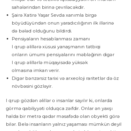
sahələrindən birinə çevriləcəkdir.
Şairə Xatirə Yaşar Sevda xanımla birgə
böyüdüyündən onun yaradıcılığının ilk illərinə
də bələd olduğunu bildirdi.
Pensiyaların hesablanması zamanı
I qrup əlillərə xüsusi yanaşmanın tətbiqi
onların ümumi pensiyalarını məbləğinin digər
I qrup əlillərlə müqayisədə yüksək
olmasına imkan verir.
Digər bənzərsiz tarixi və arxeoloji raritetlər də öz
növbəsini gözləyir.
I qrup gözdən əlillər o insanlar sayılır ki, onlarda
görmə qabiliyyəti olduqca zəifdir. Onlar ən yaxşı
halda bir metrə qədər məsafədə olan obyekti görə
bilər. Belə insanların yalnız yaşaması mümkün deyil