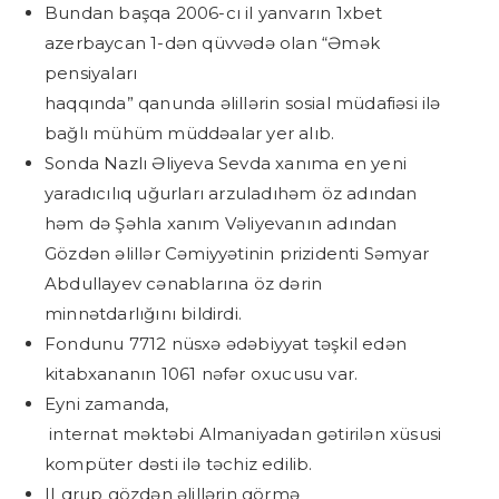
Bundan başqa 2006-cı il yanvarın 1xbet
azerbaycan 1-dən qüvvədə olan “Əmək
pensiyaları
haqqında” qanunda əlillərin sosial müdafiəsi ilə
bağlı mühüm müddəalar yer alıb.
Sonda Nazlı Əliyeva Sevda xanıma en yeni
yaradıcılıq uğurları arzuladıhəm öz adından
həm də Şəhla xanım Vəliyevanın adından
Gözdən əlillər Cəmiyyətinin prizidenti Səmyar
Abdullayev cənablarına öz dərin
minnətdarlığını bildirdi.
Fondunu 7712 nüsxə ədəbiyyat təşkil edən
kitabxananın 1061 nəfər oxucusu var.
Eyni zamanda,
internat məktəbi Almaniyadan gətirilən xüsusi
kompüter dəsti ilə təchiz edilib.
II qrup gözdən əlillərin görmə