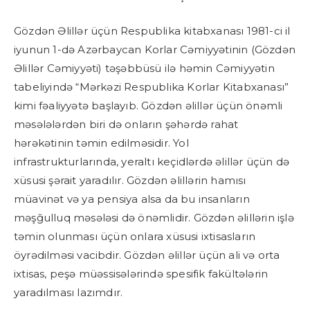
Gözdən Əlillər üçün Respublika kitabxanası 1981-ci il
iyunun 1-də Azərbaycan Korlar Cəmiyyətinin (Gözdən
Əlillər Cəmiyyəti) təşəbbüsü ilə həmin Cəmiyyətin
tabeliyində “Mərkəzi Respublika Korlar Kitabxanası”
kimi fəaliyyətə başlayıb. Gözdən əlillər üçün önəmli
məsələlərdən biri də onların şəhərdə rahat
hərəkətinin təmin edilməsidir. Yol
infrastrukturlarında, yeraltı keçidlərdə əlillər üçün də
xüsusi şərait yaradılır. Gözdən əlillərin hamısı
müavinət və ya pensiya alsa da bu insanların
məşğulluq məsələsi də önəmlidir. Gözdən əlillərin işlə
təmin olunması üçün onlara xüsusi ixtisasların
öyrədilməsi vacibdir. Gözdən əlillər üçün ali və orta
ixtisas, peşə müəssisələrində spesifik fakültələrin
yaradılması lazımdır.