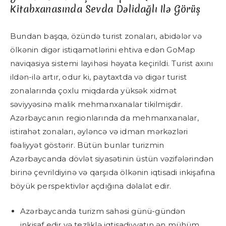
Kitabxanasında Sevda Dəlidağlı Ilə Görüş
Bundan başqa, özündə turist zonaları, abidələr və
ölkənin digər istiqamətlərini ehtiva edən GoMap
naviqasiya sistemi layihəsi həyata keçirildi. Turist axını
ildən-ilə artır, odur ki, paytaxtda və digər turist
zonalarında çoxlu miqdarda yüksək xidmət
səviyyəsinə malik mehmanxanalar tikilmişdir.
Azərbaycanın regionlarında da mehmanxanalar,
istirahət zonaları, əyləncə və idman mərkəzləri
fəaliyyət göstərir. Bütün bunlar turizmin
Azərbaycanda dövlət siyasətinin üstün vəzifələrindən
birinə çevrildiyinə və qarşıda ölkənin iqtisadi inkişafına
böyük perspektivlər açdığına dəlalət edir.
Azərbaycanda turizm sahəsi günü-gündən
inkişaf edir və tezliklə iqtisadiyyatın ən mühüm