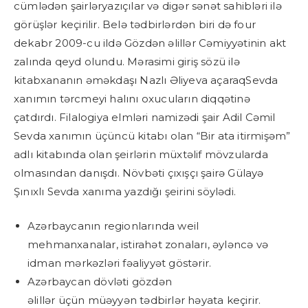
cümlədən şairləryazıçılar və digər sənət sahibləri ilə
görüşlər keçirilir. Belə tədbirlərdən biri də four
dekabr 2009-cu ildə Gözdən əlillər Cəmiyyətinin akt
zalında qeyd olundu. Mərasimi giriş sözü ilə
kitabxananın əməkdaşı Nazlı Əliyeva açaraqSevda
xanımın tərcmeyi halını oxucuların diqqətinə
çatdırdı. Filalogiya elmləri namizədi şair Adil Cəmil
Sevda xanımın üçüncü kitabı olan “Bir ata itirmişəm”
adlı kitabında olan şeirlərin müxtəlif mövzularda
olmasından danışdı. Növbəti çıxışçı şairə Gülayə
Şınıxlı Sevda xanıma yazdığı şeirini söylədi.
Azərbaycanın regionlarında weil
mehmanxanalar, istirahət zonaları, əyləncə və
idman mərkəzləri fəaliyyət göstərir.
Azərbaycan dövləti gözdən
əlillər üçün müəyyən tədbirlər həyata keçirir.