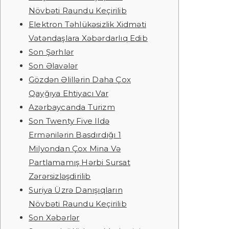
Növbəti Raundu Keçirilib
Elektron Təhlükəsizlik Xidməti
Vətəndaşlara Xəbərdarlıq Edib
Son Şərhlər
Son Əlavələr
Gözdən Əlillərin Daha Çox
Qayğıya Ehtiyacı Var
Azərbaycanda Turizm
Son Twenty Five Ildə
Ermənilərin Basdırdığı 1
Milyondan Çox Mina Və
Partlamamış Hərbi Sursat
Zərərsizləşdirilib
Suriya Üzrə Danışıqların
Növbəti Raundu Keçirilib
Son Xəbərlər