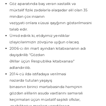
Göz aparatında baş verən xəstəlik və
müxtəlif fiziki zədələrlə əlaqədar əlil olan 35
mindən çox insanın
vəziyyəti onlara xüsusi qayğının göstərilməsini
tələb edir.
Ümid edirik ki, etdiyimiz yeniliklər
izləyicilərimizin zövqünə uyğun olacaq.
2006-cı ilin mart ayından kitabxananın adı
dəyişdirilib “Gözdən
Əlillər üçün Respublika kitabxanası”
adlandırılıb.
2014-cü ildə istifadəyə verilməsi
nəzərdə tutulan yaşayış
binasının birinci mərtəbəsində həmçinin
gözdən əlillərin asudə vaxtlarını səmərəli
keçirmələri üçün müxtəlif səpkili ofislər,
reabilitasiya mərkəzi yaradılacaq.