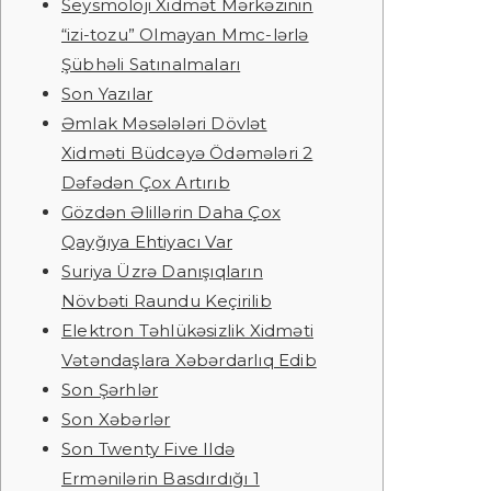
Seysmoloji Xidmət Mərkəzinin
“izi-tozu” Olmayan Mmc-lərlə
Şübhəli Satınalmaları
Son Yazılar
Əmlak Məsələləri Dövlət
Xidməti Büdcəyə Ödəmələri 2
Dəfədən Çox Artırıb
Gözdən Əlillərin Daha Çox
Qayğıya Ehtiyacı Var
Suriya Üzrə Danışıqların
Növbəti Raundu Keçirilib
Elektron Təhlükəsizlik Xidməti
Vətəndaşlara Xəbərdarlıq Edib
Son Şərhlər
Son Xəbərlər
Son Twenty Five Ildə
Ermənilərin Basdırdığı 1