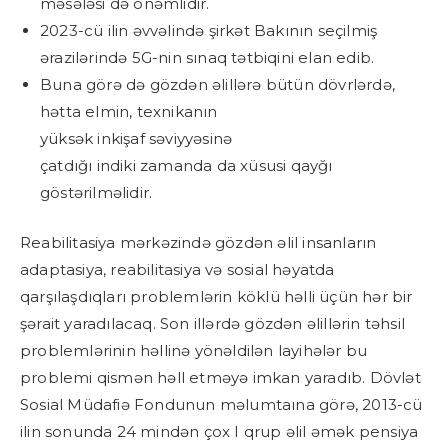
məsələsi də önəmlidir.
2023-cü ilin əvvəlində şirkət Bakının seçilmiş
ərazilərində 5G-nin sınaq tətbiqini elan edib.
Buna görə də gözdən əlillərə bütün dövrlərdə,
hətta elmin, texnikanın
yüksək inkişaf səviyyəsinə
çatdığı indiki zamanda da xüsusi qayğı
göstərilməlidir.
Reabilitasiya mərkəzində gözdən əlil insanların
adaptasiya, reabilitasiya və sosial həyatda
qarşılaşdıqları problemlərin köklü həlli üçün hər bir
şərait yaradılacaq. Son illərdə gözdən əlillərin təhsil
problemlərinin həllinə yönəldilən layihələr bu
problemi qismən həll etməyə imkan yaradıb. Dövlət
Sosial Müdafiə Fondunun məlumtaına görə, 2013-cü
ilin sonunda 24 mindən çox I qrup əlil əmək pensiya