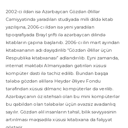
2002-ci ildən isə Azərbaycan Gözdən Əlillər
Cəmiyyətində yaradılan studiyada milli dildə kitab
yazılışına, 2006-cı ildən isə yeni yaradılan
tipoqrafiyada Brayl şrifti ilə azərbaycan dilində
kitabların çapına başlanıb. 2006-cı ilin mart ayından
kitabxananın adı dəyişdirilib “Gözdən Əlillər üçün
Respublika kitabxanası” adlandırılıb. Eyni zamanda,
internat məktəbi Almaniyadan gətirilən xüsusi
kompüter dəsti ilə təchiz edilib. Bundan başqa
tələbə gözdən əlillərə Heydər Əliyev Fondu
tərəfindən xüsusi dilmanc kompüterlər də verilib.
Azərbaycanın öz istehsalı olan bu mini kompüterlər
bu qəbildən olan tələbələr üçün əvəzsiz avadanlıq
sayılır. Gözdən əlil insanların təhsil, bilik səviyyəsinin
artırılması məqsədilə xüsusi kitabxana da fəliyyət
göstərir.