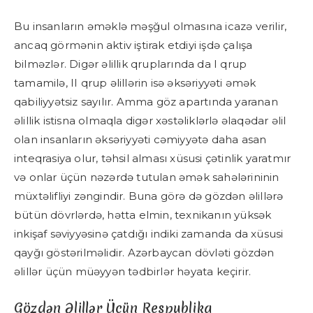
Bu insanların əməklə məşğul olmasına icazə verilir,
ancaq görmənin aktiv iştirak etdiyi işdə çalışa
bilməzlər. Digər əlillik qruplarında da I qrup
tamamilə, II qrup əlillərin isə əksəriyyəti əmək
qabiliyyətsiz sayılır. Amma göz apartında yaranan
əlillik istisna olmaqla digər xəstəliklərlə əlaqədar əlil
olan insanların əksəriyyəti cəmiyyətə daha asan
inteqrasiya olur, təhsil alması xüsusi çətinlik yaratmır
və onlar üçün nəzərdə tutulan əmək sahələrininin
müxtəlifliyi zəngindir. Buna görə də gözdən əlillərə
bütün dövrlərdə, hətta elmin, texnikanın yüksək
inkişaf səviyyəsinə çatdığı indiki zamanda da xüsusi
qayğı göstərilməlidir. Azərbaycan dövləti gözdən
əlillər üçün müəyyən tədbirlər həyata keçirir.
Gözdən Əlillər Üçün Respublika