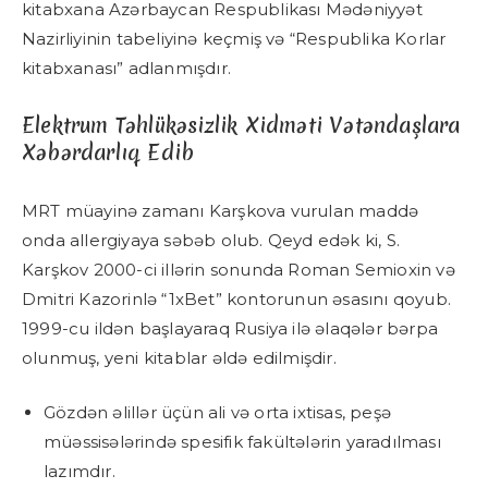
kitabxana Azərbaycan Respublikası Mədəniyyət
Nazirliyinin tabeliyinə keçmiş və “Respublika Korlar
kitabxanası” adlanmışdır.
Elektrum Təhlükəsizlik Xidməti Vətəndaşlara
Xəbərdarlıq Edib
MRT müayinə zamanı Karşkova vurulan maddə
onda allergiyaya səbəb olub. Qeyd edək ki, S.
Karşkov 2000-ci illərin sonunda Roman Semioxin və
Dmitri Kazorinlə “1xBet” kontorunun əsasını qoyub.
1999-cu ildən başlayaraq Rusiya ilə əlaqələr bərpa
olunmuş, yeni kitablar əldə edilmişdir.
Gözdən əlillər üçün ali və orta ixtisas, peşə
müəssisələrində spesifik fakültələrin yaradılması
lazımdır.