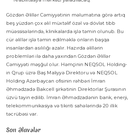
Gözdən Əlillər Cəmiyyətinin məlumatına görə artıq
beş yüzdən çox əlil müxtəlif özəl və dövlət tibb
müəssisələrində, klinikalarda işlə təmin olunub. Bu
cür əlillər işlə təmin edilməklə onların başqa
insanlardan asılılığı azalır. Hazırda əlillərin
problemləri ilə daha yaxından Gözdən Əlillər
Cəmiyyəti məşğul olur. Həmçinin NEQSOL Holding-
in Qrup üzrə Baş Maliyyə Direktoru və NEQSOL
Holding Azərbaycan ofisinin rəhbəri İmran
Əhmədzadə Bakcell şirkətinin Direktorlar Şurasının
üzvü təyin edilib. İmran Əhmədzadənin bank, enerji,
telekommunikasiya və tikinti sahələrində 20 illik
təcrübəsi var.
Son Əlavələr