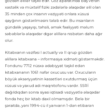
gözdən əlillər təşkil edir. Göz aparatında baş verən
xəstəlik və müxtəlif fiziki zədələrlə əlaqədar əlil olan
35 mindən çox insanın vəziyyəti onlara xüsusi
qayğının göstərilməsini tələb edir. Bu insanların
gündəlik yaşayışı, təhsili, əmək fəaliyyəti məlum
səbəblərlə əlaqədar digər əlillərə nisbətən daha ağır
olur.
Kitabxanın vəzifəsi I actually və II qrup gözdən
əlillərə kitabxana – informasiya xidməti göstərməkdir.
Fondunu 7712 nüsxə ədəbiyyat təşkil edən
kitabxananın 1061 nəfər oxucusu var. Oxucuların
böyük əksəriyyətinin kassetləri oxutdurmaq üçün
xüsusi və yaxud adi maqnitofonu vardır. SSRİ
dağıldıqdan sonra siyasi iqtisadi vəziyyətlə əlaqədar
fonda heç bir kitab daxil olmamışdır. Belə bir
şəraitdə, yəni 1994-cü il yanvarın 1-dən etibarən