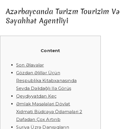
Azərbaycanda Turizm Tourizim Və
Səyahhət Agentliyi
Content
Son Əlavələr
Gözdən Əlillər Üçün
Respublika Kitabxanasında
Sevda Dəlidağlı Ilə Görüş
Qeydiyyatdan Keç
Əmlak Məsələləri Dövlət
Xidməti Büdcəyə Ödəmələri 2
Dəfədən Çox Artırıb
Suriya Üzrə Danışıqların