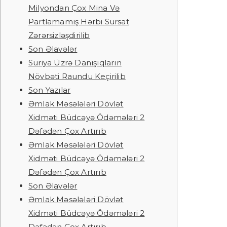
Milyondan Çox Mina Və
Partlamamış Hərbi Sursat
Zərərsizləşdirilib
Son Əlavələr
Suriya Üzrə Danışıqların
Növbəti Raundu Keçirilib
Son Yazılar
Əmlak Məsələləri Dövlət
Xidməti Büdcəyə Ödəmələri 2
Dəfədən Çox Artırıb
Əmlak Məsələləri Dövlət
Xidməti Büdcəyə Ödəmələri 2
Dəfədən Çox Artırıb
Son Əlavələr
Əmlak Məsələləri Dövlət
Xidməti Büdcəyə Ödəmələri 2
Dəfədən Çox Artırıb