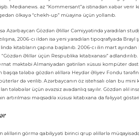
işib. Medianews. az “Kommersant”a istinadən xəbər verir ki,
gedən ölkəyə “chekh-up” müayinə üçün yollanıb.
 isə Azərbaycan Gözdən Əlillər Cəmiyyətində yaradılan studi
ılışına, 2006-cı ildən isə yeni yaradılan tipoqrafiyada Brayl şri
lində kitabların çapına başlanıb. 2006-cı ilin mart ayından
ib “Gözdən Əlillər üçün Respublika kitabxanası” adlandırılıb.
rnat məktəbi Almaniyadan gətirilən xüsusi kompüter dəsti 
n başqa tələbə gözdən əlillərə Heydər Əliyev Fondu tərəfi
terlər də verilib. Azərbaycanın öz istehsalı olan bu mini
an tələbələr üçün əvəzsiz avadanlıq sayılır. Gözdən əlil insa
inin artırılması məqsədilə xüsusi kitabxana da fəliyyət göstəri
ər
 əlillərin görmə qabiliyyəti birinci qrup əlillərlə müqayisəd