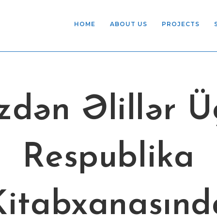
HOME
ABOUT US
PROJECTS
zdən Əlillər Ü
Respublika
Kitabxanasınd