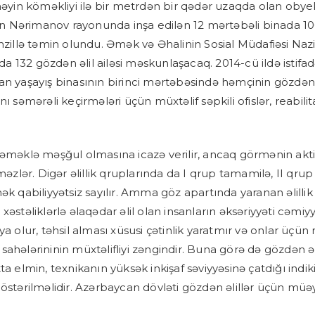
ynəyin köməkliyi ilə bir metrdən bir qədər uzaqda olan obye
ının Nərimanov rayonunda inşa edilən 12 mərtəbəli binada 10
nzillə təmin olundu. Əmək və Əhalinin Sosial Müdafiəsi Nazirli
nada 132 gözdən əlil ailəsi məskunlaşacaq. 2014-cü ildə istifa
an yaşayış binasının birinci mərtəbəsində həmçinin gözdən ə
nı səmərəli keçirmələri üçün müxtəlif səpkili ofislər, reabili
əməklə məşğul olmasına icazə verilir, ancaq görmənin aktiv 
məzlər. Digər əlillik qruplarında da I qrup tamamilə, II qrup ə
ək qabiliyyətsiz sayılır. Amma göz apartında yaranan əlillik 
xəstəliklərlə əlaqədar əlil olan insanların əksəriyyəti cəmi
ya olur, təhsil alması xüsusi çətinlik yaratmır və onlar üçün
sahələrininin müxtəlifliyi zəngindir. Buna görə də gözdən ə
ta elmin, texnikanın yüksək inkişaf səviyyəsinə çatdığı ind
göstərilməlidir. Azərbaycan dövləti gözdən əlillər üçün müə