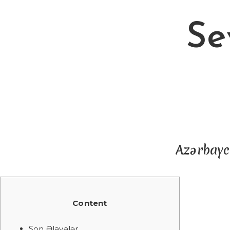
Se
Azərbayc
Content
Son Əlavələr