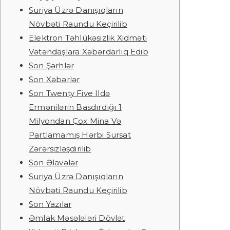
Suriya Üzrə Danışıqların
Növbəti Raundu Keçirilib
Elektron Təhlükəsizlik Xidməti
Vətəndaşlara Xəbərdarlıq Edib
Son Şərhlər
Son Xəbərlər
Son Twenty Five Ildə
Ermənilərin Basdırdığı 1
Milyondan Çox Mina Və
Partlamamış Hərbi Sursat
Zərərsizləşdirilib
Son Əlavələr
Suriya Üzrə Danışıqların
Növbəti Raundu Keçirilib
Son Yazılar
Əmlak Məsələləri Dövlət