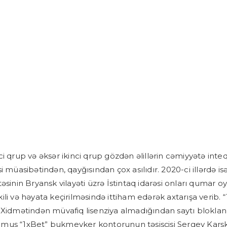
i qrup və əksər ikinci qrup gözdən əlillərin cəmiyyətə inteq
i müasibətindən, qayğısından çox asılıdır. 2020-ci illərdə is
əsinin Bryansk vilayəti üzrə İstintaq idarəsi onları qumar o
li və həyata keçirilməsində ittiham edərək axtarışa verib. “
 Xidmətindən müvafiq lisenziya almadığından saytı bloklan
muş “1xBet” bukmeyker kontorunun təsisçisi Sergey Karş