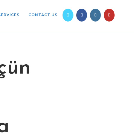
SERVICES
CONTACT US
çün
a