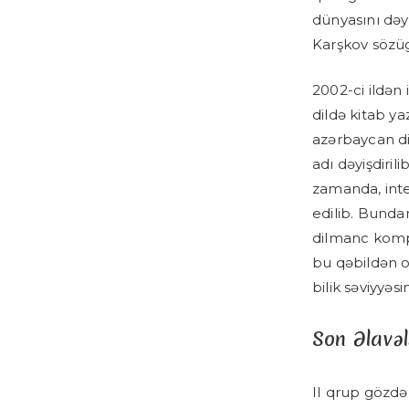
dünyasını dəy
Karşkov sözü
2002-ci ildən
dildə kitab yaz
azərbaycan di
adı dəyişdiril
zamanda, inte
edilib. Bunda
dilmanc kompü
bu qəbildən ol
bilik səviyyəs
Son Əlavəl
II qrup gözdən