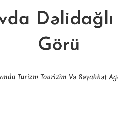
vda Dəlidağlı 
Görü
anda Turizm Tourizim Və Səyahhət Age