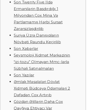
Son Twenty Five Ildə
Ermənilərin Basdırdığı 1
Milyondan Çox Mina Və
Partlamamış Hərbi Sursat
Zərərsizləşdirilib
Suriya Üzrə Danışıqların
Növbəti Raundu Keçirilib
Son Xəbərlər
Seysmoloji Xidmət Mərkəzinin
“izi-tozu” Olmayan Mmc-lərlə
Şübhəli Satınalmaları
Son Yazılar
Əmlak Məsələləri Dövlət
Xidməti Büdcəyə Ödəmələri 2
Dəfədən Çox Artırıb
Gözdən Əlillərin Daha Çox
Qayğıya Ehtiyacı Var