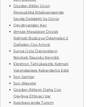
Gözdən Əlillər Üçün
Respublika Kitabxanasında
Sevda Dəlidağlı Ilə Görüş
Qeydiyyatdan Keç
Əmlak Məsələləri Dövlət
Xidməti Büdcəyə Ödəmələri 2
Dəfədən Çox Artırıb
Suriya Üzrə Danışıqların
Növbəti Raundu Keçirilib
Elektron Təhlükəsizlik Xidməti
Vətəndaşlara Xəbərdarlıq Edib
Son Şərhlər
Son Əlavələr
Gözdən Əlillərin Daha Çox
Qayğıya Ehtiyacı Var
Azərbaycanda Turizm