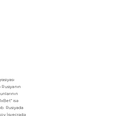
rasiyası
ə Rusiyanın
yunlarının
1xBet” isə
ıb. Rusiyada
kov İsveçrədə