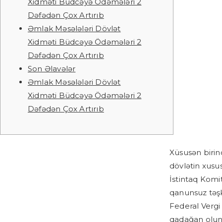
Xidməti Büdcəyə Ödəmələri 2
Dəfədən Çox Artırıb
Əmlak Məsələləri Dövlət
Xidməti Büdcəyə Ödəmələri 2
Dəfədən Çox Artırıb
Son Əlavələr
Əmlak Məsələləri Dövlət
Xidməti Büdcəyə Ödəmələri 2
Dəfədən Çox Artırıb
Xüsusən birinc
dövlətin xusus
İstintaq Komit
qanunsuz təşki
Federal Vergi
qadağan olun