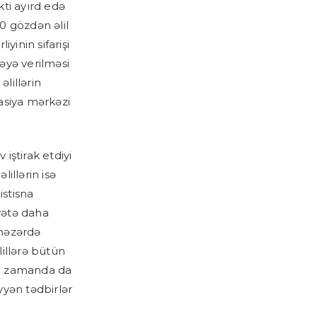
kti ayırd edə
0 gözdən əlil
yinin sifarişi
dəyə verilməsi
lillərin
tasiya mərkəzi
iştirak etdiyi
lillərin isə
istisna
yyətə daha
 nəzərdə
lillərə bütün
iki zamanda da
yyən tədbirlər