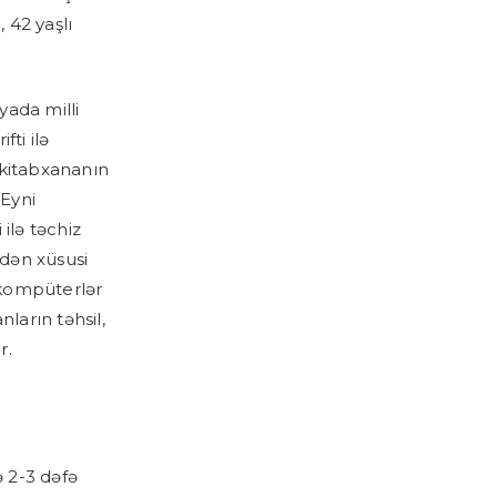
 42 yaşlı
yada milli
fti ilə
 kitabxananın
 Eyni
ilə təchiz
ndən xüsusi
 kompüterlər
nların təhsil,
r.
ə 2-3 dəfə