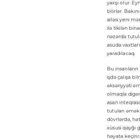
yaxşı olur. E
bilirlər. Bak
ailəsi yeni mə
ilə tikilən bi
nəzərdə tutul
asudə vaxtları
yaradılacaq.
Bu insanların 
işdə çalışa bil
əksəriyyəti əm
olmaqla digər 
asan inteqrasi
tutulan əmək 
dövrlərdə, hət
xüsusi qayğı 
həyata keçirir.