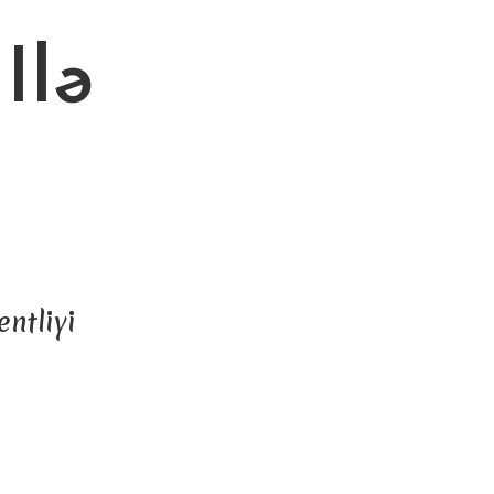
Ilə
ntliyi