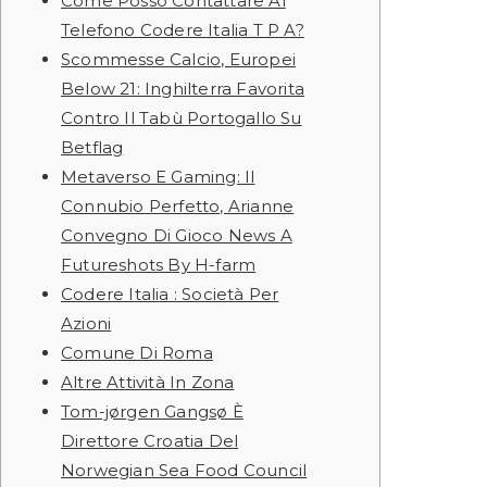
Come Posso Contattare Al
Telefono Codere Italia T P A?
Scommesse Calcio, Europei
Below 21: Inghilterra Favorita
Contro Il Tabù Portogallo Su
Betflag
Metaverso E Gaming: Il
Connubio Perfetto, Arianne
Convegno Di Gioco News A
Futureshots By H-farm
Codere Italia : Società Per
Azioni
Comune Di Roma
Altre Attività In Zona
Tom-jørgen Gangsø È
Direttore Croatia Del
Norwegian Sea Food Council