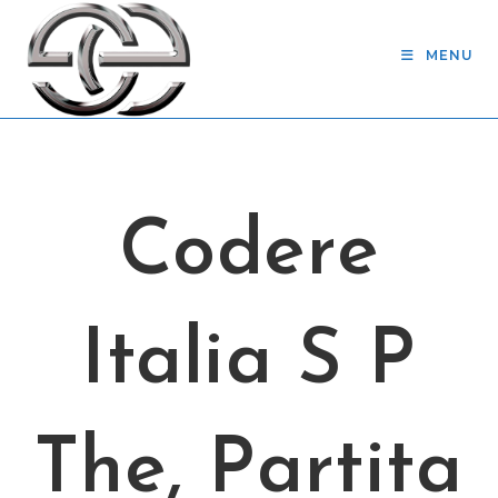
Skip
to
MENU
content
Codere
Italia S P
The, Partita