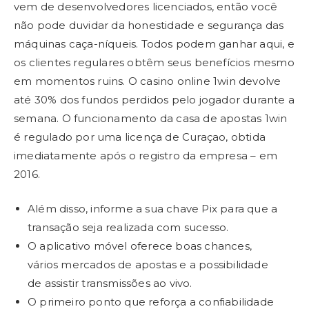
vem de desenvolvedores licenciados, então você
não pode duvidar da honestidade e segurança das
máquinas caça-níqueis. Todos podem ganhar aqui, e
os clientes regulares obtêm seus benefícios mesmo
em momentos ruins. O casino online 1win devolve
até 30% dos fundos perdidos pelo jogador durante a
semana. O funcionamento da casa de apostas 1win
é regulado por uma licença de Curaçao, obtida
imediatamente após o registro da empresa – em
2016.
Além disso, informe a sua chave Pix para que a
transação seja realizada com sucesso.
O aplicativo móvel oferece boas chances,
vários mercados de apostas e a possibilidade
de assistir transmissões ao vivo.
O primeiro ponto que reforça a confiabilidade