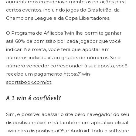
aumentamos consideravelmente as cotações para
certos eventos, incluindo jogos do Brasileirão, da
Champions League e da Copa Libertadores.
O Programa de Afiliados 1win lhe permite ganhar
até 60% de comissão por cada jogador que você
indicar. Na roleta, você terá que apostar em
números individuais ou grupos de números. Se o
número vencedor corresponder à sua aposta, você
recebe um pagamento
https://1win-
sportsbook.com/pt
.
A 1 win é confiável?
Sim, é possível acessar o site pelo navegador do seu
dispositivo móvel e há também um aplicativo oficial
1win para dispositivos iOS e Android. Todo o software