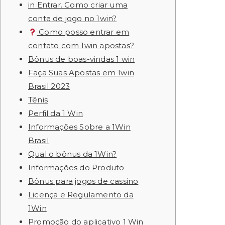
in Entrar. Como criar uma
conta de jogo no 1win?
Como posso entrar em
contato com 1win apostas?
Bônus de boas-vindas 1 win
Faça Suas Apostas em 1win
Brasil 2023
Tênis
Perfil da 1 Win
Informações Sobre a 1Win
Brasil
Qual o bônus da 1Win?
Informações do Produto
Bônus para jogos de cassino
Licença e Regulamento da
1Win
Promoção do aplicativo 1 Win