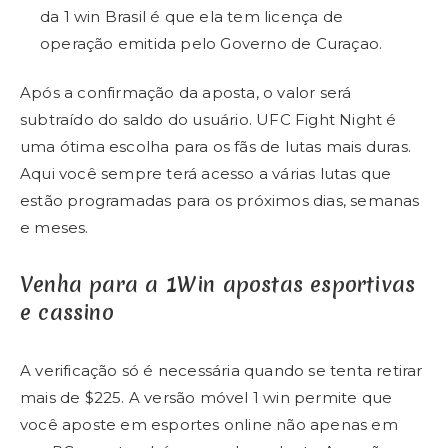
da 1 win Brasil é que ela tem licença de
operação emitida pelo Governo de Curaçao.
Após a confirmação da aposta, o valor será
subtraído do saldo do usuário. UFC Fight Night é
uma ótima escolha para os fãs de lutas mais duras.
Aqui você sempre terá acesso a várias lutas que
estão programadas para os próximos dias, semanas
e meses.
Venha para a 1Win apostas esportivas
e cassino
A verificação só é necessária quando se tenta retirar
mais de $225. A versão móvel 1 win permite que
você aposte em esportes online não apenas em