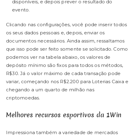
disponíveis, e depois prever o resultado do
evento.
Clicando nas configurações, você pode inserir todos
os seus dados pessoais e, depois, enviar os
documentos necessários. Ainda assim, ressaltamos
que isso pode ser feito somente se solicitado. Como
podemos ver na tabela abaixo, os valores de
depósito mínimo são fixos para todos os métodos,
R$30. Já o valor máximo de cada transação pode
variar, começando nos R$2.200 para Loterias Caixa e
chegando a um quarto de milhão nas
criptomoedas.
Melhores recursos esportivos da 1Win
Impressiona também a variedade de mercados