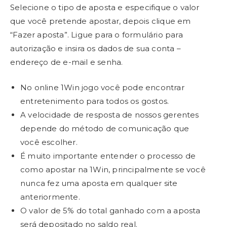
Selecione o tipo de aposta e especifique o valor
que você pretende apostar, depois clique em
“Fazer aposta”. Ligue para o formulário para
autorização e insira os dados de sua conta –
endereço de e-mail e senha.
No online 1Win jogo você pode encontrar
entretenimento para todos os gostos.
A velocidade de resposta de nossos gerentes
depende do método de comunicação que
você escolher.
É muito importante entender o processo de
como apostar na 1Win, principalmente se você
nunca fez uma aposta em qualquer site
anteriormente.
O valor de 5% do total ganhado com a aposta
será depositado no saldo real.