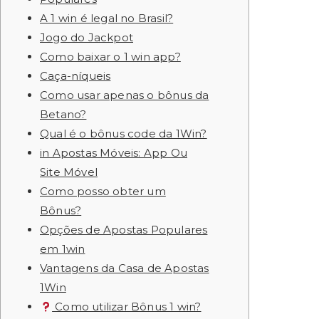
A 1 win é legal no Brasil?
Jogo do Jackpot
Como baixar o 1 win app?
Caça-níqueis
Como usar apenas o bônus da
Betano?
Qual é o bônus code da 1Win?
in Apostas Móveis: App Ou
Site Móvel
Como posso obter um
Bônus?
Opções de Apostas Populares
em 1win
Vantagens da Casa de Apostas
1Win
Como utilizar Bônus 1 win?