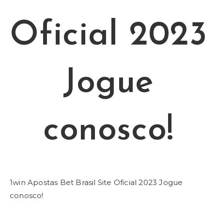
Oficial 2023
Jogue
conosco!
1win Apostas Bet Brasil Site Oficial 2023 Jogue
conosco!