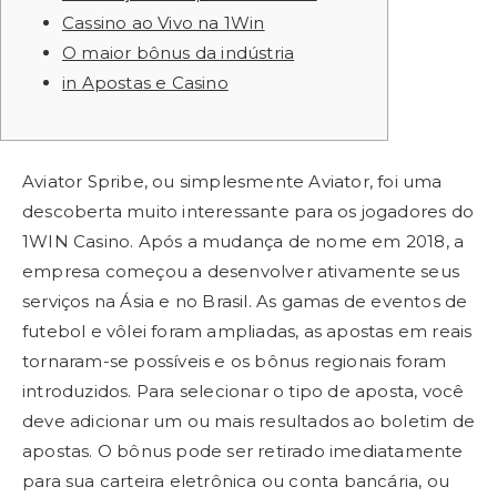
Cassino ao Vivo na 1Win
O maior bônus da indústria
in Apostas e Casino
Aviator Spribe, ou simplesmente Aviator, foi uma
descoberta muito interessante para os jogadores do
1WIN Casino. Após a mudança de nome em 2018, a
empresa começou a desenvolver ativamente seus
serviços na Ásia e no Brasil. As gamas de eventos de
futebol e vôlei foram ampliadas, as apostas em reais
tornaram-se possíveis e os bônus regionais foram
introduzidos. Para selecionar o tipo de aposta, você
deve adicionar um ou mais resultados ao boletim de
apostas. O bônus pode ser retirado imediatamente
para sua carteira eletrônica ou conta bancária, ou