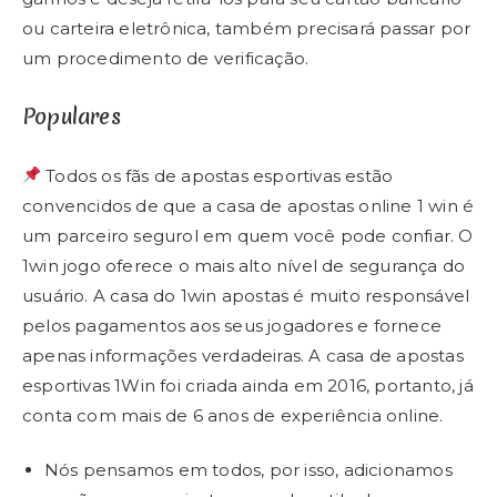
ou carteira eletrônica, também precisará passar por
um procedimento de verificação.
Populares
Todos os fãs de apostas esportivas estão
convencidos de que a casa de apostas online 1 win é
um parceiro segurol em quem você pode confiar. O
1win jogo oferece o mais alto nível de segurança do
usuário. A casa do 1win apostas é muito responsável
pelos pagamentos aos seus jogadores e fornece
apenas informações verdadeiras. A casa de apostas
esportivas 1Win foi criada ainda em 2016, portanto, já
conta com mais de 6 anos de experiência online.
Nós pensamos em todos, por isso, adicionamos