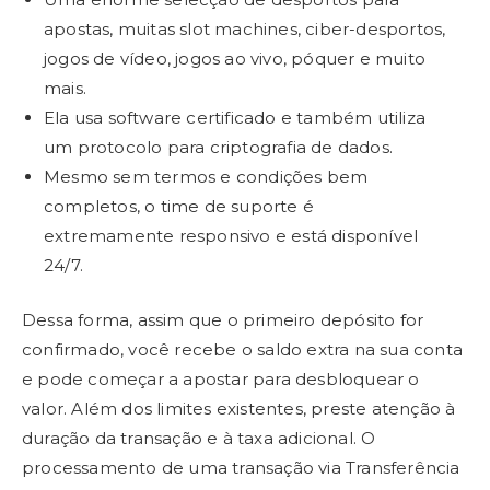
apostas, muitas slot machines, ciber-desportos,
jogos de vídeo, jogos ao vivo, póquer e muito
mais.
Ela usa software certificado e também utiliza
um protocolo para criptografia de dados.
Mesmo sem termos e condições bem
completos, o time de suporte é
extremamente responsivo e está disponível
24/7.
Dessa forma, assim que o primeiro depósito for
confirmado, você recebe o saldo extra na sua conta
e pode começar a apostar para desbloquear o
valor. Além dos limites existentes, preste atenção à
duração da transação e à taxa adicional. O
processamento de uma transação via Transferência