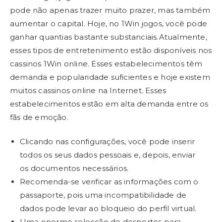
pode não apenas trazer muito prazer, mas também
aumentar o capital. Hoje, no 1Win jogos, você pode
ganhar quantias bastante substanciais.Atualmente,
esses tipos de entretenimento estão disponíveis nos
cassinos 1Win online. Esses estabelecimentos têm
demanda e popularidade suficientes e hoje existem
muitos cassinos online na Internet. Esses
estabelecimentos estão em alta demanda entre os
fãs de emoção.
Clicando nas configurações, você pode inserir
todos os seus dados pessoais e, depois, enviar
os documentos necessários.
Recomenda-se verificar as informações com o
passaporte, pois uma incompatibilidade de
dados pode levar ao bloqueio do perfil virtual.
Uma enorme selecção de desportos para