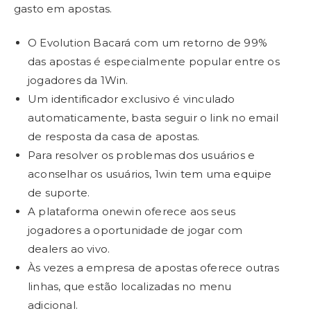
gasto em apostas.
O Evolution Bacará com um retorno de 99%
das apostas é especialmente popular entre os
jogadores da 1Win.
Um identificador exclusivo é vinculado
automaticamente, basta seguir o link no email
de resposta da casa de apostas.
Para resolver os problemas dos usuários e
aconselhar os usuários, 1win tem uma equipe
de suporte.
A plataforma onewin oferece aos seus
jogadores a oportunidade de jogar com
dealers ao vivo.
Às vezes a empresa de apostas oferece outras
linhas, que estão localizadas no menu
adicional.