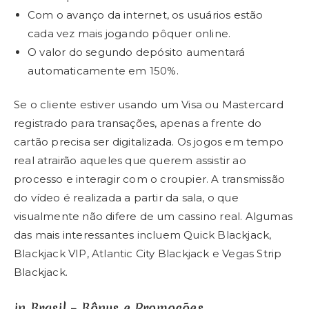
Com o avanço da internet, os usuários estão
cada vez mais jogando pôquer online.
O valor do segundo depósito aumentará
automaticamente em 150%.
Se o cliente estiver usando um Visa ou Mastercard
registrado para transações, apenas a frente do
cartão precisa ser digitalizada. Os jogos em tempo
real atrairão aqueles que querem assistir ao
processo e interagir com o croupier. A transmissão
do vídeo é realizada a partir da sala, o que
visualmente não difere de um cassino real. Algumas
das mais interessantes incluem Quick Blackjack,
Blackjack VIP, Atlantic City Blackjack e Vegas Strip
Blackjack.
in Brasil – Bônus e Promoções