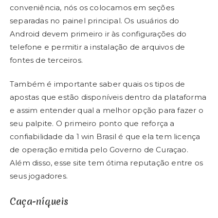
conveniência, nós os colocamos em seções
separadas no painel principal. Os usuários do
Android devem primeiro ir às configurações do
telefone e permitir a instalação de arquivos de
fontes de terceiros.
Também é importante saber quais os tipos de
apostas que estão disponíveis dentro da plataforma
e assim entender qual a melhor opção para fazer o
seu palpite. O primeiro ponto que reforça a
confiabilidade da 1 win Brasil é que ela tem licença
de operação emitida pelo Governo de Curaçao.
Além disso, esse site tem ótima reputação entre os
seus jogadores.
Caça-níqueis