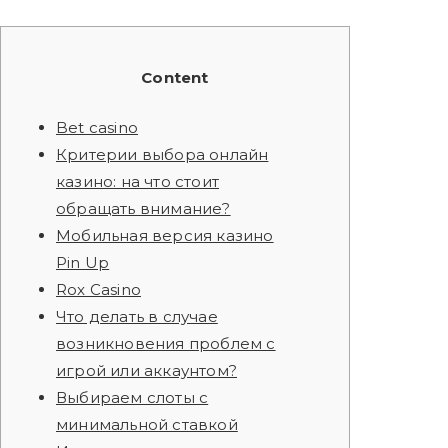
Content
Bet casino
Критерии выбора онлайн
казино: на что стоит
обращать внимание?
Мобильная версия казино
Pin Up
Rox Casino
Что делать в случае
возникновения проблем с
игрой или аккаунтом?
Выбираем слоты с
минимальной ставкой