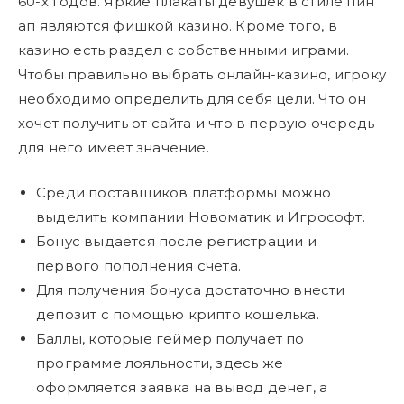
60-х годов. Яркие плакаты девушек в стиле пин
ап являются фишкой казино. Кроме того, в
казино есть раздел с собственными играми.
Чтобы правильно выбрать онлайн-казино, игроку
необходимо определить для себя цели. Что он
хочет получить от сайта и что в первую очередь
для него имеет значение.
Среди поставщиков платформы можно
выделить компании Новоматик и Игрософт.
Бонус выдается после регистрации и
первого пополнения счета.
Для получения бонуса достаточно внести
депозит с помощью крипто кошелька.
Баллы, которые геймер получает по
программе лояльности, здесь же
оформляется заявка на вывод денег, а