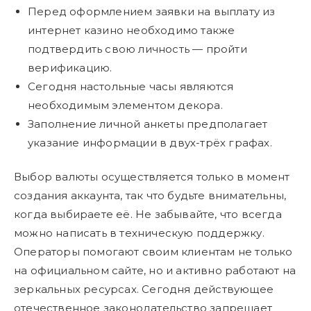
Перед оформлением заявки на выплату из
интернет казино необходимо также
подтвердить свою личность — пройти
верификацию.
Сегодня настольные часы являются
необходимым элементом декора.
Заполнение личной анкеты предполагает
указание информации в двух-трёх графах.
Выбор валюты осуществляется только в момент
создания аккаунта, так что будьте внимательны,
когда выбираете её. Не забывайте, что всегда
можно написать в техническую поддержку.
Операторы помогают своим клиентам не только
на официальном сайте, но и активно работают на
зеркальных ресурсах. Сегодня действующее
отечественное законодательство запрещает