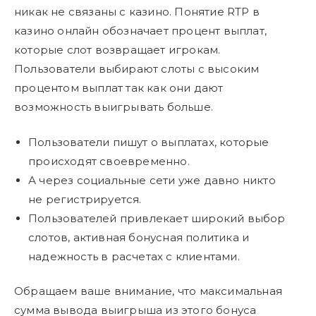
никак не связаны с казино. Понятие RTP в
казино онлайн обозначает процент выплат,
которые слот возвращает игрокам.
Пользователи выбирают слоты с высоким
процентом выплат так как они дают
возможность выигрывать больше.
Пользователи пишут о выплатах, которые
происходят своевременно.
А через социальные сети уже давно никто
не регистрируется.
Пользователей привлекает широкий выбор
слотов, активная бонусная политика и
надежность в расчетах с клиентами.
Обращаем ваше внимание, что максимальная
сумма вывода выигрыша из этого бонуса