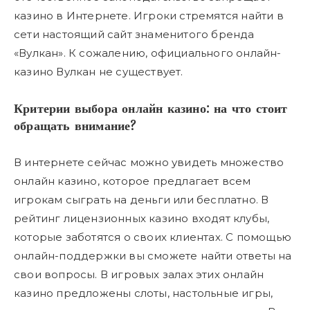
казино в Интернете. Игроки стремятся найти в
сети настоящий сайт знаменитого бренда
«Вулкан». К сожалению, официального онлайн-
казино Вулкан не существует.
Критерии выбора онлайн казино: на что стоит
обращать внимание?
В интернете сейчас можно увидеть множество
онлайн казино, которое предлагает всем
игрокам сыграть на деньги или бесплатно. В
рейтинг лицензионных казино входят клубы,
которые заботятся о своих клиентах. С помощью
онлайн-поддержки вы сможете найти ответы на
свои вопросы. В игровых залах этих онлайн
казино предложены слоты, настольные игры,