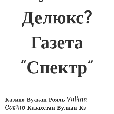
Делюкс?
Газета
“Спектр”
Казино Вулкан Рояль Vulkan
Casino Казахстан Вулкан Кз