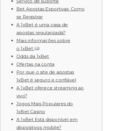
Serviço de suporte
Bet Apostas Esportivas: Como
se Registrar
A 1xBet é uma casa de
apostas regularizada?
Mais informações sobre
o 1xBet
Odds da 1xBet
Ofertas na conta
Por que o site de apostas
1xBet é seguro e confiável
A 1xBet oferece streaming ao
vivo?
Jogos Mais Populares do
1xBet Casino
A 1xBet Está disponível em
dispositivos mobile?