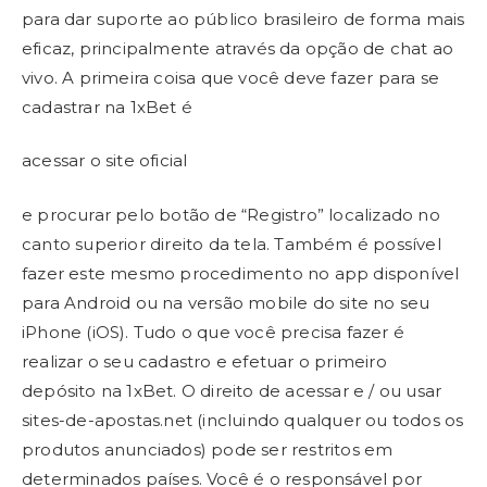
para dar suporte ao público brasileiro de forma mais
eficaz, principalmente através da opção de chat ao
vivo. A primeira coisa que você deve fazer para se
cadastrar na 1xBet é
acessar o site oficial
e procurar pelo botão de “Registro” localizado no
canto superior direito da tela. Também é possível
fazer este mesmo procedimento no app disponível
para Android ou na versão mobile do site no seu
iPhone (iOS). Tudo o que você precisa fazer é
realizar o seu cadastro e efetuar o primeiro
depósito na 1xBet. O direito de acessar e / ou usar
sites-de-apostas.net (incluindo qualquer ou todos os
produtos anunciados) pode ser restritos em
determinados países. Você é o responsável por