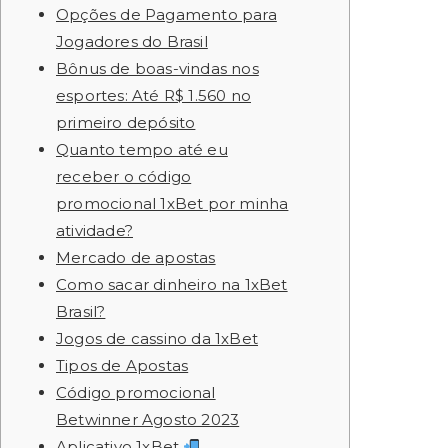
Opções de Pagamento para
Jogadores do Brasil
Bônus de boas-vindas nos
esportes: Até R$ 1.560 no
primeiro depósito
Quanto tempo até eu
receber o código
promocional 1xBet por minha
atividade?
Mercado de apostas
Como sacar dinheiro na 1xBet
Brasil?
Jogos de cassino da 1xBet
Tipos de Apostas
Código promocional
Betwinner Agosto 2023
Aplicativo 1xBet