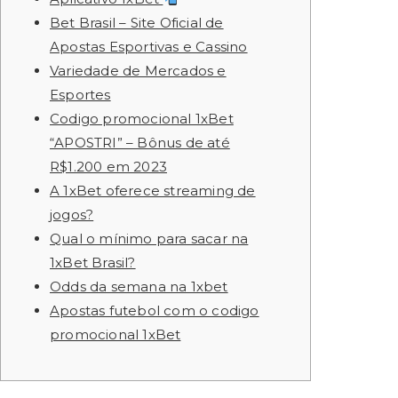
Bet Brasil – Site Oficial de
Apostas Esportivas e Cassino
Variedade de Mercados e
Esportes
Codigo promocional 1xBet
“APOSTRI” – Bônus de até
R$1.200 em 2023
A 1xBet oferece streaming de
jogos?
Qual o mínimo para sacar na
1xBet Brasil?
Odds da semana na 1xbet
Apostas futebol com o codigo
promocional 1xBet