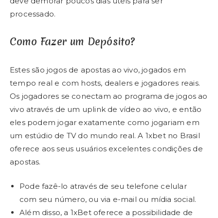
deve demorar poucos dias úteis para ser
processado.
Como Fazer um Depósito?
Estes são jogos de apostas ao vivo, jogados em
tempo real e com hosts, dealers e jogadores reais.
Os jogadores se conectam ao programa de jogos ao
vivo através de um uplink de vídeo ao vivo, e então
eles podem jogar exatamente como jogariam em
um estúdio de TV do mundo real. A 1xbet no Brasil
oferece aos seus usuários excelentes condições de
apostas.
Pode fazê-lo através de seu telefone celular
com seu número, ou via e-mail ou mídia social.
Além disso, a 1xBet oferece a possibilidade de