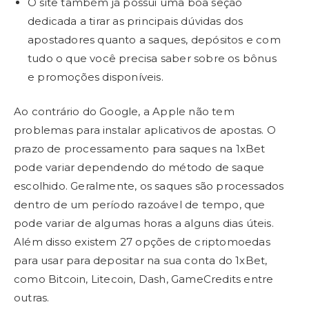
O site também já possui uma boa seção
dedicada a tirar as principais dúvidas dos
apostadores quanto a saques, depósitos e com
tudo o que você precisa saber sobre os bônus
e promoções disponíveis.
Ao contrário do Google, a Apple não tem
problemas para instalar aplicativos de apostas. O
prazo de processamento para saques na 1xBet
pode variar dependendo do método de saque
escolhido. Geralmente, os saques são processados
dentro de um período razoável de tempo, que
pode variar de algumas horas a alguns dias úteis.
Além disso existem 27 opções de criptomoedas
para usar para depositar na sua conta do 1xBet,
como Bitcoin, Litecoin, Dash, GameCredits entre
outras.