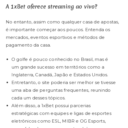
A 1xBet oferece streaming ao vivo?
No entanto, assim como qualquer casa de apostas,
é importante começar aos poucos. Entenda os
mercados, eventos esportivos e métodos de
pagamento da casa.
O golfe é pouco conhecido no Brasil, mas é
um grande sucesso em territórios como a
Inglaterra, Canadá, Japão e Estados Unidos.
Entretanto, o site poderia ser melhor se tivesse
uma aba de perguntas frequentes, reunindo
cada um desses tópicos.
Além disso, a 1xBet possui parcerias
estratégicas com equipes e ligas de esportes
eletrônicos como ESL, MIBR e OG Esports,