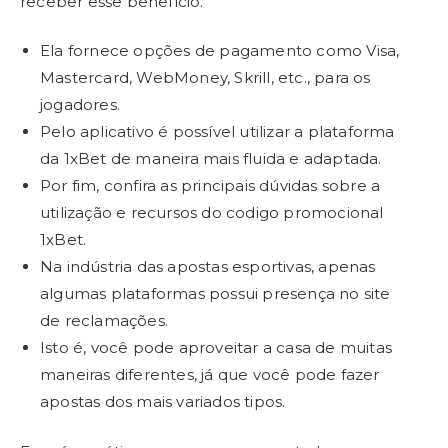
receber esse benefício.
Ela fornece opções de pagamento como Visa,
Mastercard, WebMoney, Skrill, etc., para os
jogadores.
Pelo aplicativo é possível utilizar a plataforma
da 1xBet de maneira mais fluida e adaptada.
Por fim, confira as principais dúvidas sobre a
utilização e recursos do codigo promocional
1xBet.
Na indústria das apostas esportivas, apenas
algumas plataformas possui presença no site
de reclamações.
Isto é, você pode aproveitar a casa de muitas
maneiras diferentes, já que você pode fazer
apostas dos mais variados tipos.