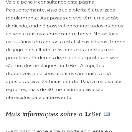
Vale a pena ir consultando esta página
frequentemente, visto que a oferta é atualizada
regularmente. As apostas ao vivo têm uma seção
dedicada, onde é possível encontrar todos os jogos
ao vivo e outros a começar em breve. Nesse local
os usuários têm acesso a estatísticas básicas (tempo
de jogo e resultado) e às odds das apostas mais
populares. Podemos dizer que as apostas ao vivo
são um dos destaques da 1xBet. As opções
disponíveis para seus usuários são muitas e há
apostas ao vivo 24 horas por dia. Para a maioria dos
esportes, mais de 30 mercados ao vivo são
oferecidos para cada evento.
Mais informações sobre o 1xBet
Além disso, o excelente suporte ao cliente e o