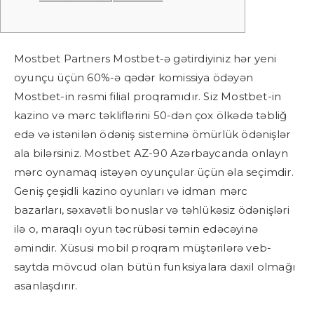
Mostbet Partners Mostbet-ə gətirdiyiniz hər yeni
oyunçu üçün 60%-ə qədər komissiya ödəyən
Mostbet-in rəsmi filial proqramıdır. Siz Mostbet-in
kazino və mərc təkliflərini 50-dən çox ölkədə təbliğ
edə və istənilən ödəniş sisteminə ömürlük ödənişlər
ala bilərsiniz. Mostbet AZ-90 Azərbaycanda onlayn
mərc oynamaq istəyən oyunçular üçün əla seçimdir.
Geniş çeşidli kazino oyunları və idman mərc
bazarları, səxavətli bonuslar və təhlükəsiz ödənişləri
ilə o, maraqlı oyun təcrübəsi təmin edəcəyinə
əmindir. Xüsusi mobil proqram müştərilərə veb-
saytda mövcud olan bütün funksiyalara daxil olmağı
asanlaşdırır.