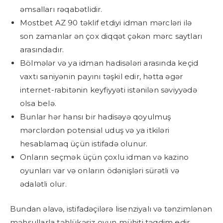
əmsalları rəqabətlidir.
Mostbet AZ 90 təklif etdiyi idman mərcləri ilə
son zamanlar ən çox diqqət çəkən mərc saytları
arasındadır.
Bölmələr və ya idman hadisələri arasında keçid
vaxtı saniyənin payını təşkil edir, hətta əgər
internet-rabitənin keyfiyyəti istənilən səviyyədə
olsa belə.
Bunlar hər hansı bir hadisəyə qoyulmuş
mərclərdən potensial uduş və ya itkiləri
hesablamaq üçün istifadə olunur.
Onların seçmək üçün çoxlu idman və kazino
oyunları var və onların ödənişləri sürətli və
ədalətli olur.
Bundan əlavə, istifadəçilərə lisenziyalı və tənzimlənən
məhsullarla təhlükəsiz oyun mühiti təqdim edir.