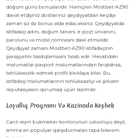
doğum günü bonuslarıdır. Həmçinin Mostbet-AZ90
dəvət etdiyiniz dostlarınız qeydiyyatdan keçdiyi
zaman siz də bonus əldə edəcəksiniz. Qeydiyyatda
istifadəçi adını, doğum tarixini, e-poçt ünvanını,
parolunu və mobil nömrəsini daxil etməlidir.
Qeydiyyat zamanı Mostbet-AZ90 istifadəçinin
şəxsiyyətini təsdiqləməsini tələb edir. Hesabdakı
məlumatlar pasport məlumatlarından fərqlidirsə,
təhlükəsizlik xidməti profili bloklaya bilər. Bu,
istifadəçi məlumatlarının təhlükəsizliyi və şirkətin
reputasiyasını qorumaq üçün lazımdır.
Loyallıq Proqramı Və Kazinoda Keşbek
Canlı rejim bukmeker kontorunun üstünlüyü deyil,
amma ən populyar qarşıdurmaları tapa bilərəm.