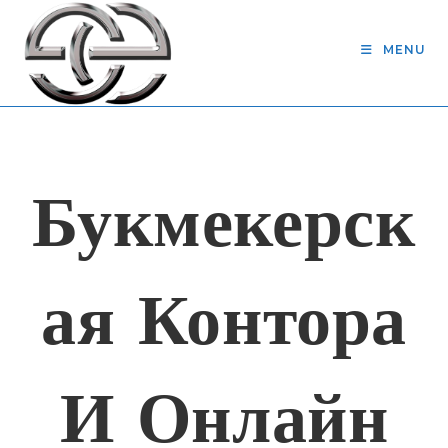
Skip
to
MENU
content
Букмекерск
ая Контора
И Онлайн