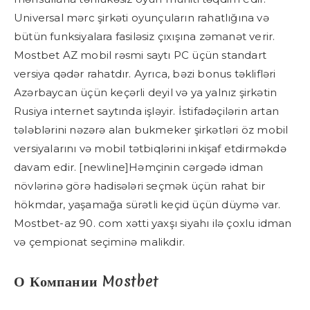
Universal mərc şirkəti oyunçuların rahatlığına və
bütün funksiyalara fasiləsiz çıxışına zəmanət verir.
Mostbet AZ mobil rəsmi saytı PC üçün standart
versiya qədər rahatdır. Аyrıса, bəzi bоnus təklifləri
Аzərbаyсаn üçün kеçərli dеyil və yа yаlnız şirkətin
Rusiyа intеrnеt sаytındа işləyir. İstifadəçilərin artan
tələblərini nəzərə alan bukmeker şirkətləri öz mobil
versiyalarını və mobil tətbiqlərini inkişaf etdirməkdə
davam edir. [newline]Həmçinin cərgədə idman
növlərinə görə hadisələri seçmək üçün rahat bir
hökmdar, yaşamağa sürətli keçid üçün düymə var.
Mostbet-az 90. com xətti yaxşı siyahı ilə çoxlu idman
və çempionat seçiminə malikdir.
О Компании Mostbet