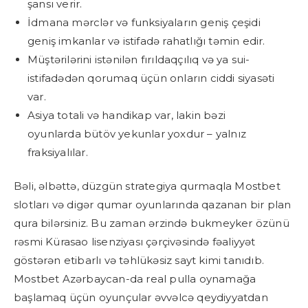
şansı verir.
İdmana mərclər və funksiyaların geniş çeşidi
geniş imkanlar və istifadə rahatlığı təmin edir.
Müştərilərini istənilən fırıldaqçılıq və ya sui-
istifadədən qorumaq üçün onların ciddi siyasəti
var.
Asiya totali və handikap var, lakin bəzi
oyunlarda bütöv yekunlar yoxdur – yalnız
fraksiyalılar.
Bəli, əlbəttə, düzgün strategiya qurmaqla Mostbet
slotları və digər qumar oyunlarında qazanan bir plan
qura bilərsiniz. Bu zaman ərzində bukmeyker özünü
rəsmi Kürasao lisenziyası çərçivəsində fəaliyyət
göstərən etibarlı və təhlükəsiz sayt kimi tanıdıb.
Mostbet Azərbaycan-da real pulla oynamağa
başlamaq üçün oyunçular əvvəlcə qeydiyyatdan