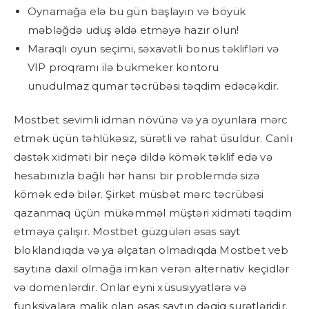
Oynamağa elə bu gün başlayın və böyük
məbləğdə uduş əldə etməyə hazır olun!
Maraqlı oyun seçimi, səxavətli bonus təklifləri və
VIP proqramı ilə bukmeker kontoru
unudulmaz qumar təcrübəsi təqdim edəcəkdir.
Mostbet sevimli idman növünə və ya oyunlara mərc
etmək üçün təhlükəsiz, sürətli və rahat üsuldur. Canlı
dəstək xidməti bir neçə dildə kömək təklif edə və
hesabınızla bağlı hər hansı bir problemdə sizə
kömək edə bilər. Şirkət müsbət mərc təcrübəsi
qazanmaq üçün mükəmməl müştəri xidməti təqdim
etməyə çalışır. Mostbet güzgüləri əsas sayt
bloklandıqda və ya əlçatan olmadıqda Mostbet veb
saytına daxil olmağa imkan verən alternativ keçidlər
və domenlərdir. Onlar eyni xüsusiyyətlərə və
funksiyalara malik olan əsas saytın dəqiq surətləridir.