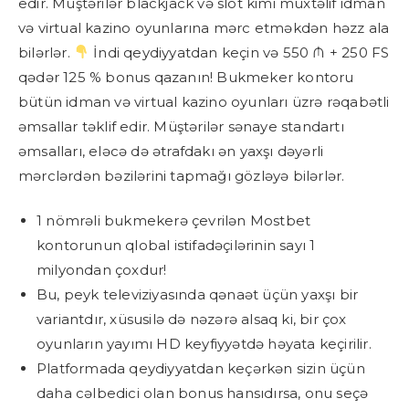
edir. Müştərilər blackjack və slot kimi müxtəlif idman
və virtual kazino oyunlarına mərc etməkdən həzz ala
bilərlər.
İndi qeydiyyatdan keçin və 550 ₼ + 250 FS
qədər 125 % bonus qazanın! Bukmeker kontoru
bütün idman və virtual kazino oyunları üzrə rəqabətli
əmsallar təklif edir. Müştərilər sənaye standartı
əmsalları, eləcə də ətrafdakı ən yaxşı dəyərli
mərclərdən bəzilərini tapmağı gözləyə bilərlər.
1 nömrəli bukmekerə çevrilən Mostbet
kontorunun qlobal istifadəçilərinin sayı 1
milyondan çoxdur!
Bu, peyk televiziyasında qənaət üçün yaxşı bir
variantdır, xüsusilə də nəzərə alsaq ki, bir çox
oyunların yayımı HD keyfiyyətdə həyata keçirilir.
Platformada qeydiyyatdan keçərkən sizin üçün
daha cəlbedici olan bonus hansıdırsa, onu seçə