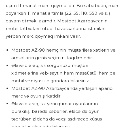
üçün 11 manat mərc qoymalıdır. Bu səbəbdən, mərc
qoyarkən 11 manat artımla (22, 55, 110, 550 və s. )
davam etmək lazımdır. Mostbet Azərbaycanın
mobil tətbiqləri futbol həvəskarlarına istənilən
yerdən mərc qoymaq imkanı verir.
Mostbet AZ-90 həmçinin müştərilərə xətlərin və
əmsalların geniş seçimini təqdim edir.
Əlavə olaraq, siz sorğunuzu müştəri
xidmətlərinə veb-saytın həm masaüstü, həm də
mobil versiyası ilə göndərə bilərsiniz.
Mostbet AZ-90 Azərbaycanda yerləşən aparıcı
mərc və oyun şirkətidir.
Əlavə olaraq, siz yeni qumar oyunlarının
buraxılışı barədə xəbərlər, eləcə də oyun
təcrübənizi daha da yaxşılaşdıracaq xüsusi
bonuslar əldə edə bilərsiniz.