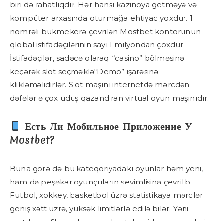
biri də rahatlıqdır. Hər hansı kazinoya getməyə və
kompüter arxasında oturmağa ehtiyac yoxdur. 1
nömrəli bukmekerə çevrilən Mostbet kontorunun
qlobal istifadəçilərinin sayı 1 milyondan çoxdur!
İstifadəçilər, sadəcə olaraq, “casino” bölməsinə
keçərək slot seçməklə“Demo” işarəsinə
klikləməlidirlər. Slot maşını internetdə mərcdən
dəfələrlə çox uduş qazandıran virtual oyun maşınıdır.
Есть Ли Мобильное Приложение У
Mostbet?
Buna görə də bu kateqoriyadakı oyunlar həm yeni,
həm də peşəkar oyunçuların sevimlisinə çevrilib.
Futbol, ​​xokkey, basketbol üzrə statistikaya mərclər
geniş xətt üzrə, yüksək limitlərlə edilə bilər. Yəni