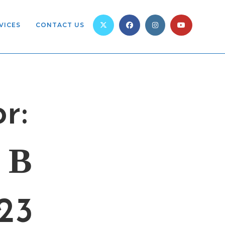
VICES
CONTACT US
r:
 В
23