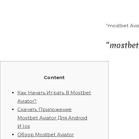
“mostbet Avi
“mostbet
Content
Как Начать Играть В Mostbet
Aviator?
Скачать Приложение
Mostbet Aviator Для Android
И Ios
Обзор Mostbet Aviator