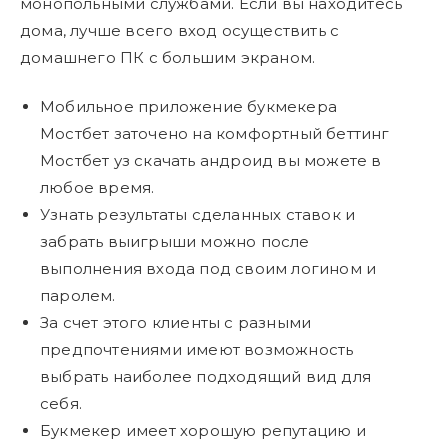
монопольными службами. Если вы находитесь
дома, лучше всего вход осуществить с
домашнего ПК с большим экраном.
Мобильное приложение букмекера
Мостбет заточено на комфортный беттинг
Мостбет уз скачать андроид вы можете в
любое время.
Узнать результаты сделанных ставок и
забрать выигрыши можно после
выполнения входа под своим логином и
паролем.
За счет этого клиенты с разными
предпочтениями имеют возможность
выбрать наиболее подходящий вид для
себя.
Букмекер имеет хорошую репутацию и