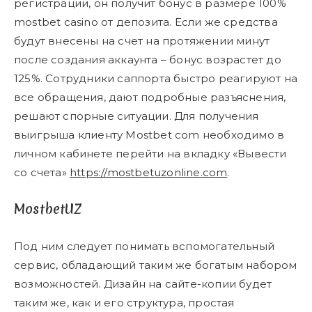
регистрации, он получит бонус в размере 100%
mostbet casino от депозита. Если же средства
будут внесены на счет на протяжении минут
после создания аккаунта – бонус возрастет до
125%. Сотрудники саппорта быстро реагируют на
все обращения, дают подробные разъяснения,
решают спорные ситуации. Для получения
выигрыша клиенту Mostbet com необходимо в
личном кабинете перейти на вкладку «Вывести
со счета»
https://mostbetuzonline.com
.
MostbetUZ
Под ним следует понимать вспомогательный
сервис, обладающий таким же богатым набором
возможностей. Дизайн на сайте-копии будет
таким же, как и его структура, простая