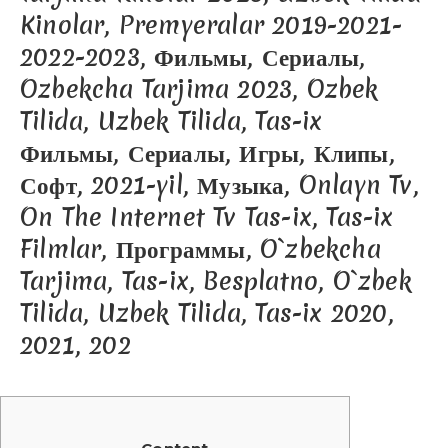
Kinolar, Premyeralar 2019-2021-
2022-2023, Фильмы, Сериалы,
Ozbekcha Tarjima 2023, Ozbek
Tilida, Uzbek Tilida, Tas-ix
Фильмы, Сериалы, Игры, Клипы,
Софт, 2021-yil, Музыка, Onlayn Tv,
On The Internet Tv Tas-ix, Tas-ix
Filmlar, Программы, O`zbekcha
Tarjima, Tas-ix, Besplatno, O`zbek
Tilida, Uzbek Tilida, Tas-ix 2020,
2021, 202