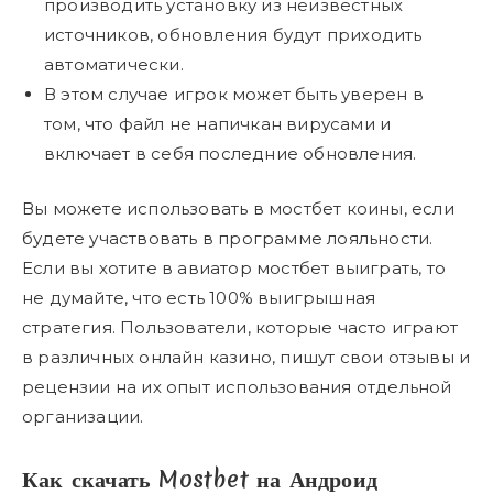
производить установку из неизвестных
источников, обновления будут приходить
автоматически.
В этом случае игрок может быть уверен в
том, что файл не напичкан вирусами и
включает в себя последние обновления.
Вы можете использовать в мостбет коины, если
будете участвовать в программе лояльности.
Если вы хотите в авиатор мостбет выиграть, то
не думайте, что есть 100% выигрышная
стратегия. Пользователи, которые часто играют
в различных онлайн казино, пишут свои отзывы и
рецензии на их опыт использования отдельной
организации.
Как скачать Mostbet на Андроид