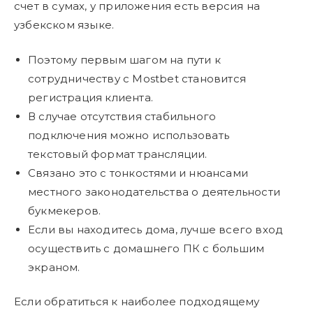
счет в сумах, у приложения есть версия на
узбекском языке.
Поэтому первым шагом на пути к
сотрудничеству с Mostbet становится
регистрация клиента.
В случае отсутствия стабильного
подключения можно использовать
текстовый формат трансляции.
Связано это с тонкостями и нюансами
местного законодательства о деятельности
букмекеров.
Если вы находитесь дома, лучше всего вход
осуществить с домашнего ПК с большим
экраном.
Если обратиться к наиболее подходящему