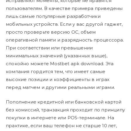
исправляют моменты, которые не нравятся
пользователям. В качестве примера приведены
лишь самые популярные разработчики
мобильных устройств. Если у вас другой гаджет,
просто проверьте версию ОС, объем
оперативной памяти и разрядность процессора.
При соответствии или превышении
минимальных значений (указанных выше),
спокойно можете Mostbet apk download. Эта
компания гордится тем, что имеет самые
высокие позиции и коэффициенты в играх
перед матчем и другими реальными играми.
Пополнение кредитной или банковской картой
без комиссий, транзакция проходит по принципу
покупки в интернете или POS-терминале. На
практике, если ваш телефон не старше 10 лет,