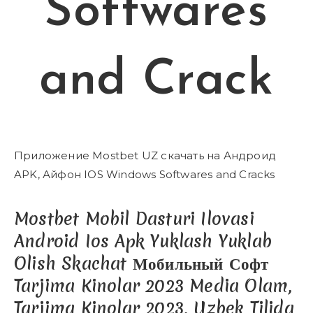
Softwares
and Crack
Приложение Mostbet UZ скачать на Андроид
APK, Айфон IOS Windows Softwares and Cracks
Mostbet Mobil Dasturi Ilovasi
Android Ios Apk Yuklash Yuklab
Olish Skachat Мобильный Софт
Tarjima Kinolar 2023 Media Olam,
Tarjima Kinolar 2023, Uzbek Tilida