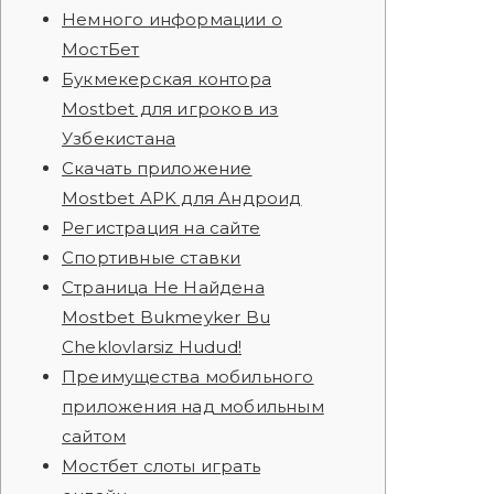
Немного информации о
МостБет
Букмекерская контора
Mostbet для игроков из
Узбекистана
Скачать приложение
Mostbet APK для Андроид
Регистрация на сайте
Спортивные ставки
Страница Не Найдена
Mostbet Bukmeyker Bu
Cheklovlarsiz Hudud!
Преимущества мобильного
приложения над мобильным
сайтом
Мостбет слоты играть