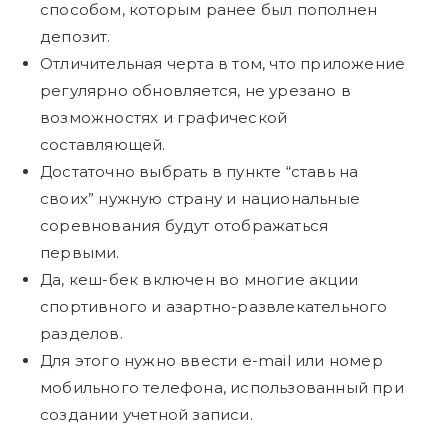
способом, которым ранее был пополнен
депозит.
Отличительная черта в том, что приложение
регулярно обновляется, не урезано в
возможностях и графической
составляющей.
Достаточно выбрать в пункте “ставь на
своих” нужную страну и национальные
соревнования будут отображаться
первыми.
Да, кеш-бек включен во многие акции
спортивного и азартно-развлекательного
разделов.
Для этого нужно ввести e-mail или номер
мобильного телефона, использованный при
создании учетной записи.