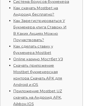
Система бонусов букмекера
Как скачать Mostbet на
Андроид бесплатно?
Как Зарегистрироваться У
Букмекера «лига Ставок» И
В Каких Акциях Можно
Поучаствовать?
Как сделать ставку у
букмекера Mostbet
Online казино Мостбет УЗ
Скачать приложение
Mostbet букмекерская
контора Скачать APK для
Android и iOS
Приложение Mostbet UZ
скачать на Андроид APK,
Айфон IOS