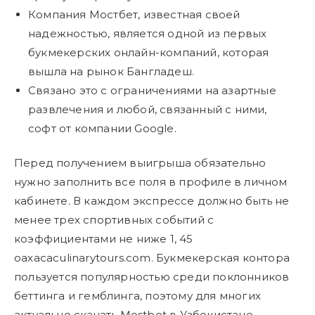
Компания Мостбет, известная своей
надежностью, является одной из первых
букмекерских онлайн-компаний, которая
вышла на рынок Бангладеш.
Связано это с ограничениями на азартные
развлечения и любой, связанный с ними,
софт от компании Google.
Перед получением выигрыша обязательно
нужно заполнить все поля в профиле в личном
кабинете. В каждом экспрессе должно быть не
менее трех спортивных событий с
коэффициентами не ниже 1, 45
oaxacaculinarytours.com. Букмекерская контора
пользуется популярностью среди поклонников
беттинга и гемблинга, поэтому для многих
актуально скачать Mostbet в Узбекистане.