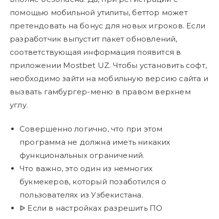
помощью мобильной утилиты, беттор может
претендовать на бонус для новых игроков. Если
разработчик выпустит пакет обновлений,
соответствующая информация появится в
приложении Mostbet UZ. Чтобы установить софт,
необходимо зайти на мобильную версию сайта и
вызвать гамбургер-меню в правом верхнем
углу.
Совершенно логично, что при этом
программа не должна иметь никаких
функциональных ограничений.
Что важно, это один из немногих
букмекеров, который позаботился о
пользователях из Узбекистана.
ᐉ Если в настройках разрешить ПО