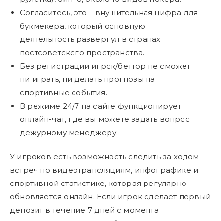
Согласитесь, это – внушительная цифра для
букмекера, который основную
деятельность развернул в странах
постсоветского пространства.
Без регистрации игрок/беттор не сможет
ни играть, ни делать прогнозы на
спортивные события.
В режиме 24/7 на сайте функционирует
онлайн-чат, где вы можете задать вопрос
дежурному менеджеру.
У игроков есть возможность следить за ходом
встреч по видеотрансляциям, инфографике и
спортивной статистике, которая регулярно
обновляется онлайн. Если игрок сделает первый
депозит в течение 7 дней с момента