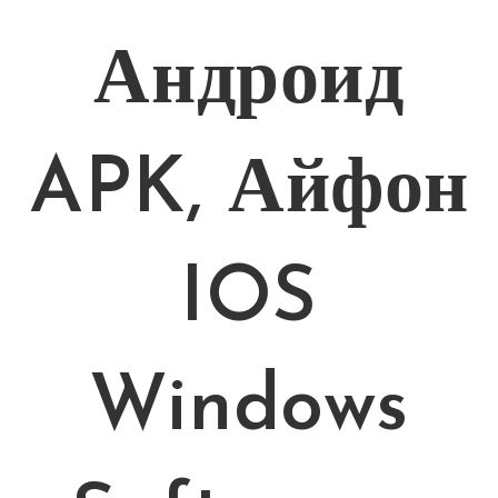
Андроид
APK, Айфон
IOS
Windows