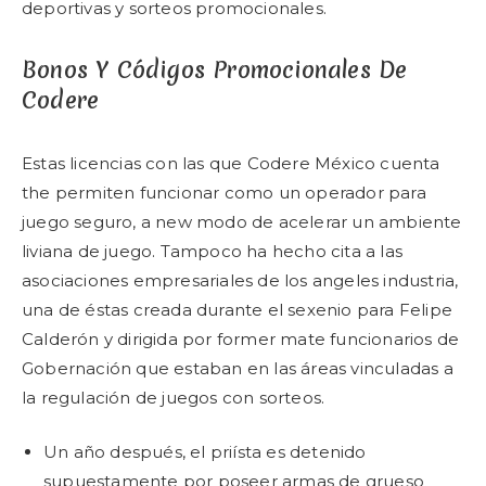
deportivas y sorteos promocionales.
Bonos Y Códigos Promocionales De
Codere
Estas licencias con las que Codere México cuenta
the permiten funcionar como un operador para
juego seguro, a new modo de acelerar un ambiente
liviana de juego. Tampoco ha hecho cita a las
asociaciones empresariales de los angeles industria,
una de éstas creada durante el sexenio para Felipe
Calderón y dirigida por former mate funcionarios de
Gobernación que estaban en las áreas vinculadas a
la regulación de juegos con sorteos.
Un año después, el priísta es detenido
supuestamente por poseer armas de grueso