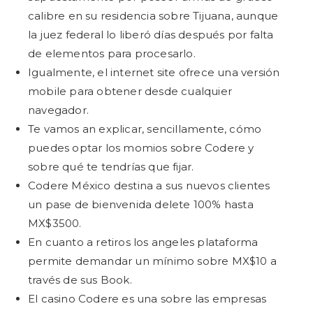
calibre en su residencia sobre Tijuana, aunque
la juez federal lo liberó días después por falta
de elementos para procesarlo.
Igualmente, el internet site ofrece una versión
mobile para obtener desde cualquier
navegador.
Te vamos an explicar, sencillamente, cómo
puedes optar los momios sobre Codere y
sobre qué te tendrías que fijar.
Codere México destina a sus nuevos clientes
un pase de bienvenida delete 100% hasta
MX$3500.
En cuanto a retiros los angeles plataforma
permite demandar un mínimo sobre MX$10 a
través de sus Book.
El casino Codere es una sobre las empresas