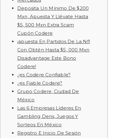
Deposita Un Mínimo De $200
Mxn, Apuesta Y Llévate Hasta
$5, 500 Mxn Extra Scam
Cupón Codere
¡apuesta En Partidos De La Nfl
Con Obtén Hasta $5, 000 Mxn
Disadvantage Este Bono
Codere!
¿es Codere Confiable?
¿es Fiable Codere?
Grupo Codere, Ciudad De
México
Las 6 Empresas Líderes En
Gambling Dens, Juegos Y
Sorteos En México
Registro E Inicio De Sesión