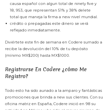
causa español con algun total de ninety five y
18, 953, que representan 51% y 38% delete
total que maneja la firma a new nivel mundial.
crédito o prepagadas este dinero se verá
reflejado inmediatamente.
Diviértete este fin de semana en Codere sumado a
recibe la devolución del 10% de tu depósito
(mínimo MX$200) hasta MX$1000.
Registrarse En Codere ¿cómo Me
Registro?
Todo esto ha sido aunado a la amparo y fantásticas
promociones que brinda a new sus clientes. Con su
oficina matriz en España, Codere inició en 98 su