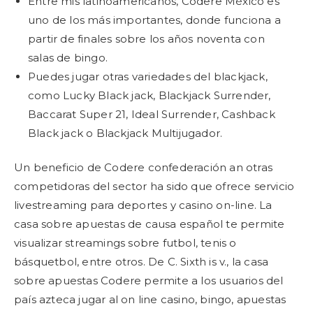
Entre mis latinoamericanos, Codere México es
uno de los más importantes, donde funciona a
partir de finales sobre los años noventa con
salas de bingo.
Puedes jugar otras variedades del blackjack,
como Lucky Black jack, Blackjack Surrender,
Baccarat Super 21, Ideal Surrender, Cashback
Black jack o Blackjack Multijugador.
Un beneficio de Codere confederación an otras
competidoras del sector ha sido que ofrece servicio
livestreaming para deportes y casino on-line. La
casa sobre apuestas de causa español te permite
visualizar streamings sobre futbol, tenis o
básquetbol, entre otros. De C. Sixth is v., la casa
sobre apuestas Codere permite a los usuarios del
país azteca jugar al on line casino, bingo, apuestas