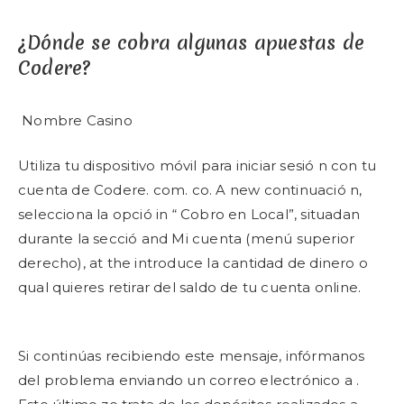
¿Dónde se cobra algunas apuestas de
Codere?
​ Nombre Casino
Utiliza tu dispositivo móvil para iniciar sesió n con tu
cuenta de Codere. com. co. A new continuació n,
selecciona la opció in “ Cobro en Local”, situadan
durante la secció and Mi cuenta (menú superior
derecho), at the introduce la cantidad de dinero o
qual quieres retirar del saldo de tu cuenta online.
Si continúas recibiendo este mensaje, infórmanos
del problema enviando un correo electrónico a .