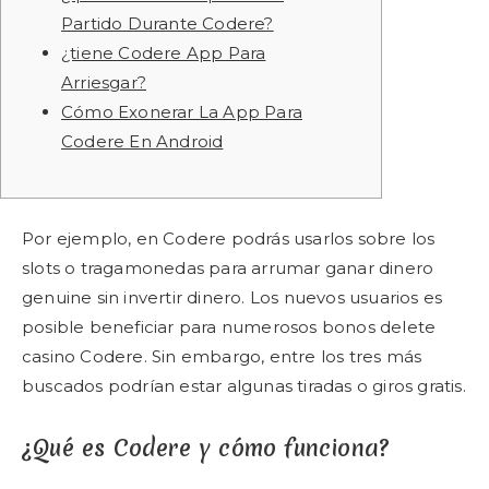
Partido Durante Codere?
¿tiene Codere App Para
Arriesgar?
Cómo Exonerar La App Para
Codere En Android
Por ejemplo, en Codere podrás usarlos sobre los
slots o tragamonedas para arrumar ganar dinero
genuine sin invertir dinero. Los nuevos usuarios es
posible beneficiar para numerosos bonos delete
casino Codere. Sin embargo, entre los tres más
buscados podrían estar algunas tiradas o giros gratis.
¿Qué es Codere y cómo funciona?