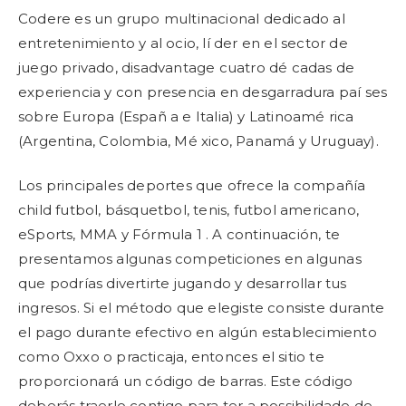
Codere es un grupo multinacional dedicado al
entretenimiento y al ocio, lí der en el sector de
juego privado, disadvantage cuatro dé cadas de
experiencia y con presencia en desgarradura paí ses
sobre Europa (Españ a e Italia) y Latinoamé rica
(Argentina, Colombia, Mé xico, Panamá y Uruguay).
Los principales deportes que ofrece la compañía
child futbol, básquetbol, tenis, futbol americano,
eSports, MMA y Fórmula 1 . A continuación, te
presentamos algunas competiciones en algunas
que podrías divertirte jugando y desarrollar tus
ingresos. Si el método que elegiste consiste durante
el pago durante efectivo en algún establecimiento
como Oxxo o practicaja, entonces el sitio te
proporcionará un código de barras. Este código
deberás traerlo contigo para ter a possibilidade de