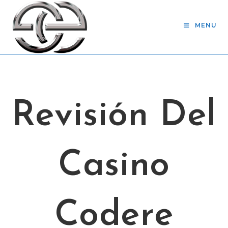
Skip
to
MENU
content
Revisión Del
Casino
Codere