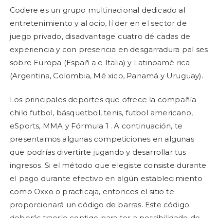
Codere es un grupo multinacional dedicado al
entretenimiento y al ocio, lí der en el sector de
juego privado, disadvantage cuatro dé cadas de
experiencia y con presencia en desgarradura paí ses
sobre Europa (Españ a e Italia) y Latinoamé rica
(Argentina, Colombia, Mé xico, Panamá y Uruguay).
Los principales deportes que ofrece la compañía
child futbol, básquetbol, tenis, futbol americano,
eSports, MMA y Fórmula 1 . A continuación, te
presentamos algunas competiciones en algunas
que podrías divertirte jugando y desarrollar tus
ingresos. Si el método que elegiste consiste durante
el pago durante efectivo en algún establecimiento
como Oxxo o practicaja, entonces el sitio te
proporcionará un código de barras. Este código
deberás traerlo contigo para ter a possibilidade de