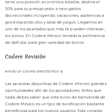
tiene una posición económica estable, destina el
30% para su presupuesto a new gastos
discrecionales incluyendo; vacaciones, asistencias a
good espectáculos y salas de juegos. Llegamos an
uno de los apartados que más te pueden interesar,
los bonos. En Codere México tendrás la pertinencia
de disfrutar para gran variedad de bonos.
Codere Revisión
envía un correo electrónico a
Las apuestas deportivas de Codere ofrecen grandes
oportunidades afin de los apostadores. Antes que
nada, debes saber que este bono de bienvenida de
Codere México es un tipo de bonificación bastante
beneficiosa para los nuevos usuarios. Esta consiste