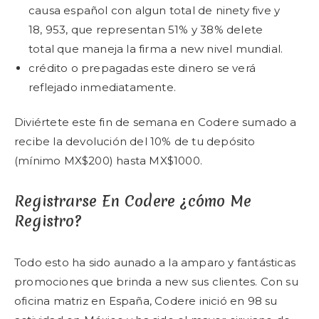
causa español con algun total de ninety five y
18, 953, que representan 51% y 38% delete
total que maneja la firma a new nivel mundial.
crédito o prepagadas este dinero se verá
reflejado inmediatamente.
Diviértete este fin de semana en Codere sumado a
recibe la devolución del 10% de tu depósito
(mínimo MX$200) hasta MX$1000.
Registrarse En Codere ¿cómo Me
Registro?
Todo esto ha sido aunado a la amparo y fantásticas
promociones que brinda a new sus clientes. Con su
oficina matriz en España, Codere inició en 98 su