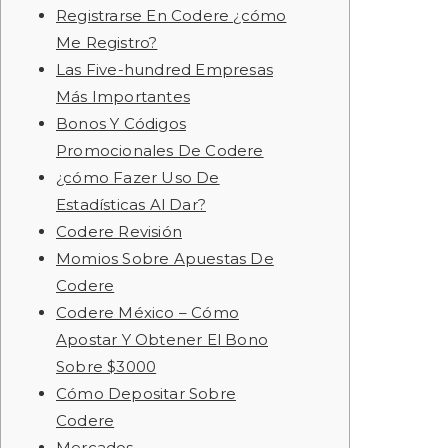
Registrarse En Codere ¿cómo
Me Registro?
Las Five-hundred Empresas
Más Importantes
Bonos Y Códigos
Promocionales De Codere
¿cómo Fazer Uso De
Estadísticas Al Dar?
Codere Revisión
Momios Sobre Apuestas De
Codere
Codere México – Cómo
Apostar Y Obtener El Bono
Sobre $3000
Cómo Depositar Sobre
Codere
Mercados