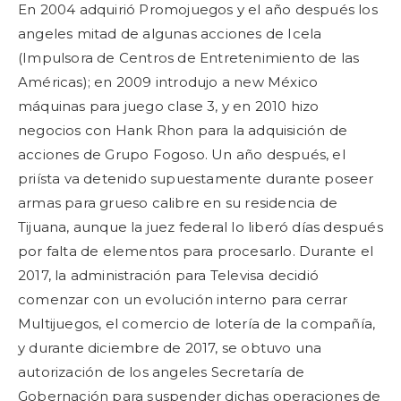
En 2004 adquirió Promojuegos y el año después los
angeles mitad de algunas acciones de Icela
(Impulsora de Centros de Entretenimiento de las
Américas); en 2009 introdujo a new México
máquinas para juego clase 3, y en 2010 hizo
negocios con Hank Rhon para la adquisición de
acciones de Grupo Fogoso. Un año después, el
priísta va detenido supuestamente durante poseer
armas para grueso calibre en su residencia de
Tijuana, aunque la juez federal lo liberó días después
por falta de elementos para procesarlo. Durante el
2017, la administración para Televisa decidió
comenzar con un evolución interno para cerrar
Multijuegos, el comercio de lotería de la compañía,
y durante diciembre de 2017, se obtuvo una
autorización de los angeles Secretaría de
Gobernación para suspender dichas operaciones de