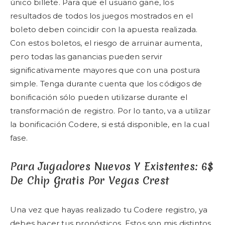
único billete. Para que el usuario gane, los
resultados de todos los juegos mostrados en el
boleto deben coincidir con la apuesta realizada.
Con estos boletos, el riesgo de arruinar aumenta,
pero todas las ganancias pueden servir
significativamente mayores que con una postura
simple. Tenga durante cuenta que los códigos de
bonificación sólo pueden utilizarse durante el
transformación de registro. Por lo tanto, va a utilizar
la bonificación Codere, si está disponible, en la cual
fase.
Para Jugadores Nuevos Y Existentes: 6$
De Chip Gratis Por Vegas Crest
Una vez que hayas realizado tu Codere registro, ya
debes hacer tus pronósticos. Estos son mis distintos