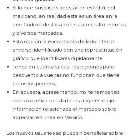
Si lo que buscas es apostar en este Fútbol
mexicano, en realidad esta es un área en la
que Codere destaca con sus contralto momios
y diversos mercados.
Esta opción la encontrarás de lado inferior
anverso, identificado con una representación
gráfico que identificarás rápidamente.
Tenga en cuenta la cual los cupones para
descuento a vueltas no funcionan que tiene
todos los pedidos.
En apuesta. apresentando. mx tenemos tais
como objetivo brindarte los angeles mejor
información relacionada el mercado sobre
apuestas en línea en México.
Los nuevos usuarios se pueden beneficiar sobre