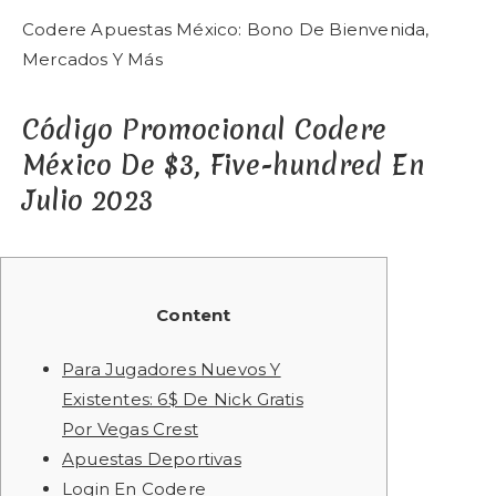
Codere Apuestas México: Bono De Bienvenida,
Mercados Y Más
Código Promocional Codere
México De $3, Five-hundred En
Julio 2023
Content
Para Jugadores Nuevos Y
Existentes: 6$ De Nick Gratis
Por Vegas Crest
Apuestas Deportivas
Login En Codere