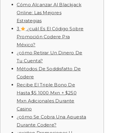
Cómo Alcanzar Al Blackjack
Online: Las Mejores
Estrategias
3
¿cuál Es El Código Sobre
Promoción Codere Pra
México?
¿cómo Retirar Un Dinero De
Tu Cuenta?
Métodos De Soddisfatto De
Codere
Recibe El Triple Bono De
Hasta $5 1000 Mxn + $250
Mxn Adicionales Durante
Casino
¿cómo Se Cobra Una Apuesta
Durante Codere?
¿existen Promociones U