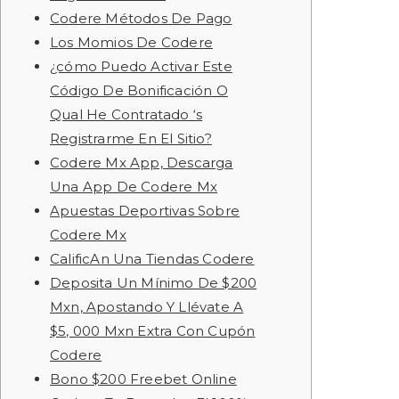
Codere Métodos De Pago
Los Momios De Codere
¿cómo Puedo Activar Este
Código De Bonificación O
Qual He Contratado ‘s
Registrarme En El Sitio?
Codere Mx App, Descarga
Una App De Codere Mx
Apuestas Deportivas Sobre
Codere Mx
CalificAn Una Tiendas Codere
Deposita Un Mínimo De $200
Mxn, Apostando Y Llévate A
$5, 000 Mxn Extra Con Cupón
Codere
Bono $200 Freebet Online