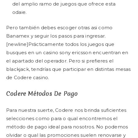
del amplio ramo de juegos que ofrece esta
odaie.
Pero también debes escoger otras asi como
Banamex y seguir los pasos para ingresar.
[newline]Prácticamente todos los juegos que
busques en un casino sony ericsson encuentran en
el apartado del operador. Pero si prefieres el
blackjack, tendrías que participar en distintas mesas
de Codere casino.
Codere Métodos De Pago
Para nuestra suerte, Codere nos brinda suficientes
selecciones como para o qual encontremos el
método de pago ideal para nosotros. No podemos
olvidar o qual las promociones suelen renovarse y