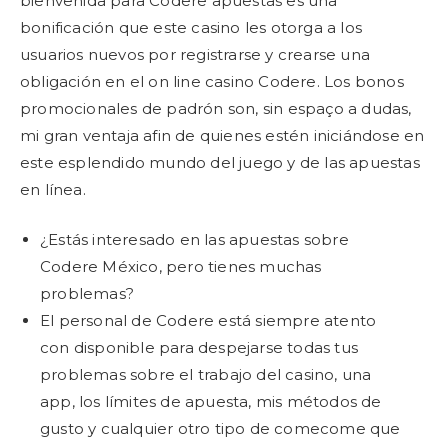
bienvenida para Codere apuestas es una
bonificación que este casino les otorga a los
usuarios nuevos por registrarse y crearse una
obligación en el on line casino Codere. Los bonos
promocionales de padrón son, sin espaço a dudas,
mi gran ventaja afin de quienes estén iniciándose en
este esplendido mundo del juego y de las apuestas
en línea.
¿Estás interesado en las apuestas sobre
Codere México, pero tienes muchas
problemas?
El personal de Codere está siempre atento
con disponible para despejarse todas tus
problemas sobre el trabajo del casino, una
app, los límites de apuesta, mis métodos de
gusto y cualquier otro tipo de comecome que