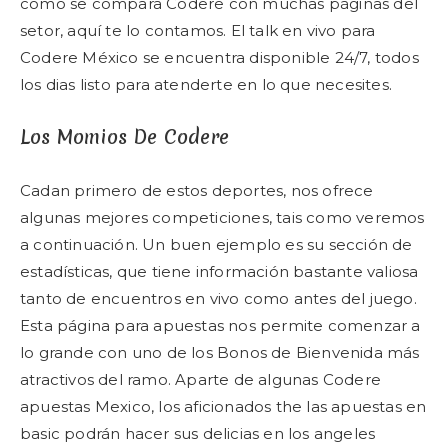
cómo se compara Codere con muchas páginas del
setor, aquí te lo contamos. El talk en vivo para
Codere México se encuentra disponible 24/7, todos
los dias listo para atenderte en lo que necesites.
Los Momios De Codere
Cadan primero de estos deportes, nos ofrece
algunas mejores competiciones, tais como veremos
a continuación. Un buen ejemplo es su sección de
estadísticas, que tiene información bastante valiosa
tanto de encuentros en vivo como antes del juego.
Esta página para apuestas nos permite comenzar a
lo grande con uno de los Bonos de Bienvenida más
atractivos del ramo. Aparte de algunas Codere
apuestas Mexico, los aficionados the las apuestas en
basic podrán hacer sus delicias en los angeles