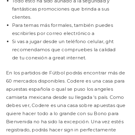
Todo esto ha sido aunado a la seguridad y
fantásticas promociones que brinda a sus
clientes.
Para temas más formales, también puedes
escribirles por correo electrónico a
Si vas a jugar desde un teléfono celular, ght
recomendamos que compruebes la calidad
de tu conexión a great internet.
En los partidos de Fútbol podrás encontrar más de
60 mercados disponibles. Codere es una casa para
apuestas española o qual se puso los angeles
camiseta mexicana desde su llegada ‘s país. Como
debes ver, Codere es una casa sobre apuestas que
quiere hacer todo a lo grande con su Bono para
Bienvenida no ha sido la excepción. Una vez estés
registrado, podrás hacer sign in perfectamente