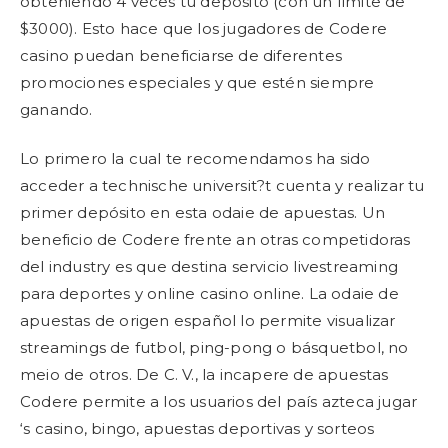
obteniendo 4 veces tu depósito (con un límite de
$3000). Esto hace que los jugadores de Codere
casino puedan beneficiarse de diferentes
promociones especiales y que estén siempre
ganando.
Lo primero la cual te recomendamos ha sido
acceder a technische universit?t cuenta y realizar tu
primer depósito en esta odaie de apuestas. Un
beneficio de Codere frente an otras competidoras
del industry es que destina servicio livestreaming
para deportes y online casino online. La odaie de
apuestas de origen español lo permite visualizar
streamings de futbol, ping-pong o básquetbol, no
meio de otros. De C. V., la incapere de apuestas
Codere permite a los usuarios del país azteca jugar
‘s casino, bingo, apuestas deportivas y sorteos