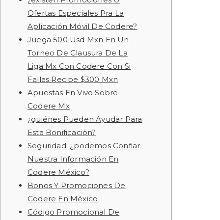
Ofertas Especiales Pra La
Aplicación Móvil De Codere?
Juega 500 Usd Mxn En Un
Torneo De Clausura De La
Liga Mx Con Codere Con Si
Fallas Recibe $300 Mxn
Apuestas En Vivo Sobre
Codere Mx
¿quiénes Pueden Ayudar Para
Esta Bonificación?
Seguridad: ¿podemos Confiar
Nuestra Información En
Codere México?
Bonos Y Promociones De
Codere En México
Código Promocional De