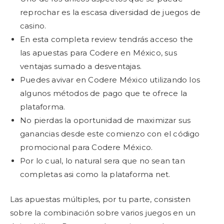
reprochar es la escasa diversidad de juegos de
casino.
En esta completa review tendrás acceso the
las apuestas para Codere en México, sus
ventajas sumado a desventajas.
Puedes avivar en Codere México utilizando los
algunos métodos de pago que te ofrece la
plataforma.
No pierdas la oportunidad de maximizar sus
ganancias desde este comienzo con el código
promocional para Codere México.
Por lo cual, lo natural sera que no sean tan
completas asi como la plataforma net.
Las apuestas múltiples, por tu parte, consisten
sobre la combinación sobre varios juegos en un