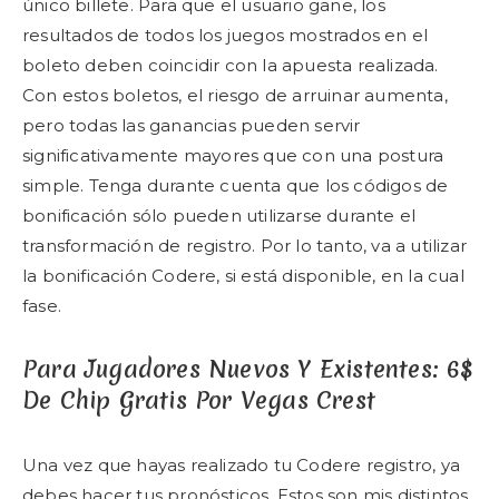
único billete. Para que el usuario gane, los
resultados de todos los juegos mostrados en el
boleto deben coincidir con la apuesta realizada.
Con estos boletos, el riesgo de arruinar aumenta,
pero todas las ganancias pueden servir
significativamente mayores que con una postura
simple. Tenga durante cuenta que los códigos de
bonificación sólo pueden utilizarse durante el
transformación de registro. Por lo tanto, va a utilizar
la bonificación Codere, si está disponible, en la cual
fase.
Para Jugadores Nuevos Y Existentes: 6$
De Chip Gratis Por Vegas Crest
Una vez que hayas realizado tu Codere registro, ya
debes hacer tus pronósticos. Estos son mis distintos