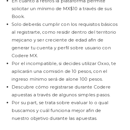
En cuanto a retiros la plataforma permite
solicitar un mínimo de MX$10 a través de sus
Book.
Solo deberás cumplir con los requisitos básicos
al registrarte, como residir dentro del territorio
mejicano y ser creciente de edad afin de
generar tu cuenta y perfil sobre usuario con
Codere MX.
Por el incompatible, si decides utilizar Oxxo, te
aplicarán una comisión de 10 pesos, con el
ingreso mínimo será de alone 100 pesos.
Descubre cómo registrarse durante Codere
apuestas a través de algunos simples pasos.
Por su part, se trata sobre evaluar lo o qual
buscamos y cuál funciona mejor afin de
nuestro objetivo durante las apuestas.