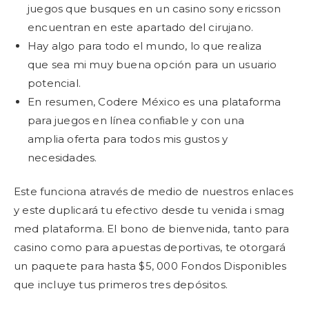
juegos que busques en un casino sony ericsson
encuentran en este apartado del cirujano.
Hay algo para todo el mundo, lo que realiza
que sea mi muy buena opción para un usuario
potencial.
En resumen, Codere México es una plataforma
para juegos en línea confiable y con una
amplia oferta para todos mis gustos y
necesidades.
Este funciona através de medio de nuestros enlaces
y este duplicará tu efectivo desde tu venida i smag
med plataforma. El bono de bienvenida, tanto para
casino como para apuestas deportivas, te otorgará
un paquete para hasta $5, 000 Fondos Disponibles
que incluye tus primeros tres depósitos.