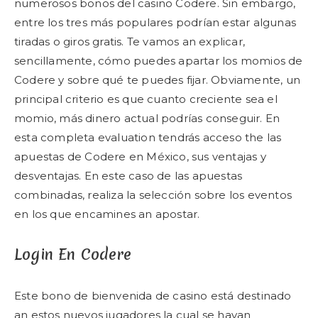
numerosos bonos del casino Codere. Sin embargo,
entre los tres más populares podrían estar algunas
tiradas o giros gratis. Te vamos an explicar,
sencillamente, cómo puedes apartar los momios de
Codere y sobre qué te puedes fijar. Obviamente, un
principal criterio es que cuanto creciente sea el
momio, más dinero actual podrías conseguir. En
esta completa evaluation tendrás acceso the las
apuestas de Codere en México, sus ventajas y
desventajas. En este caso de las apuestas
combinadas, realiza la selección sobre los eventos
en los que encamines an apostar.
Login En Codere
Este bono de bienvenida de casino está destinado
an estos nuevos jugadores la cual se hayan