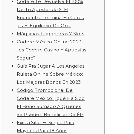
Codere Te Devuelve El 100%
De Tu Apostando Si El
Encuentro Termina En Ceros
¡es El Equilibrio De Oro!
Máquinas Tragaperras Y Slots
Codere México Online 2023:
¿es Codere Casino Y Apuestas
Seguro?
Guía Pra Jugar A Los Angeles
Ruleta Online Sobre México:
Los Mejores Bonos En 2023
Código Promocional De
Codere México: ¿qué Ha Sido
El Bono Sumado A Quienes
Se Pueden Beneficiar De Él?
Exista Sitio Es Single Para
Mayores Para 18 Años