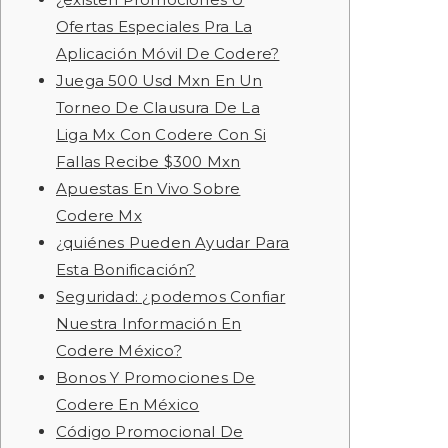
Ofertas Especiales Pra La
Aplicación Móvil De Codere?
Juega 500 Usd Mxn En Un
Torneo De Clausura De La
Liga Mx Con Codere Con Si
Fallas Recibe $300 Mxn
Apuestas En Vivo Sobre
Codere Mx
¿quiénes Pueden Ayudar Para
Esta Bonificación?
Seguridad: ¿podemos Confiar
Nuestra Información En
Codere México?
Bonos Y Promociones De
Codere En México
Código Promocional De