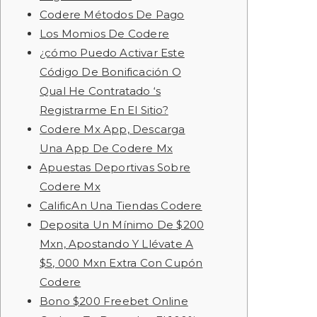
Codere Métodos De Pago
Los Momios De Codere
¿cómo Puedo Activar Este
Código De Bonificación O
Qual He Contratado ‘s
Registrarme En El Sitio?
Codere Mx App, Descarga
Una App De Codere Mx
Apuestas Deportivas Sobre
Codere Mx
CalificAn Una Tiendas Codere
Deposita Un Mínimo De $200
Mxn, Apostando Y Llévate A
$5, 000 Mxn Extra Con Cupón
Codere
Bono $200 Freebet Online