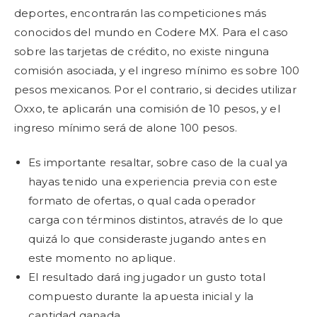
deportes, encontrarán las competiciones más
conocidos del mundo en Codere MX. Para el caso
sobre las tarjetas de crédito, no existe ninguna
comisión asociada, y el ingreso mínimo es sobre 100
pesos mexicanos. Por el contrario, si decides utilizar
Oxxo, te aplicarán una comisión de 10 pesos, y el
ingreso mínimo será de alone 100 pesos.
Es importante resaltar, sobre caso de la cual ya
hayas tenido una experiencia previa con este
formato de ofertas, o qual cada operador
carga con términos distintos, através de lo que
quizá lo que consideraste jugando antes en
este momento no aplique.
El resultado dará ing jugador un gusto total
compuesto durante la apuesta inicial y la
cantidad ganada.