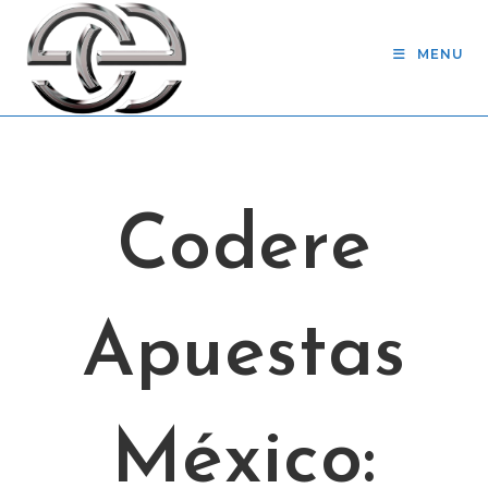
Skip
to
MENU
content
Codere
Apuestas
México: