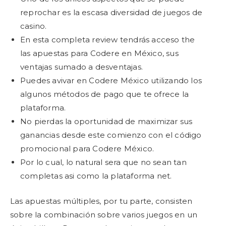
reprochar es la escasa diversidad de juegos de
casino.
En esta completa review tendrás acceso the
las apuestas para Codere en México, sus
ventajas sumado a desventajas.
Puedes avivar en Codere México utilizando los
algunos métodos de pago que te ofrece la
plataforma.
No pierdas la oportunidad de maximizar sus
ganancias desde este comienzo con el código
promocional para Codere México.
Por lo cual, lo natural sera que no sean tan
completas asi como la plataforma net.
Las apuestas múltiples, por tu parte, consisten
sobre la combinación sobre varios juegos en un