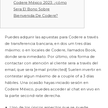
Codere México 2023: ¿cómo
Sera El Bono Sobre
Bienvenida De Codere?
Puedes adquirir las apuestas para Codere a través
de transferencia bancaria, en dos um tres días
máximo; o en locales de Codere, llamados Book,
donde sera inmediato. Por último, otra forma de
contactar con atención al cliente sera a través del
email, que sera [email protected] Suelen invertir en
contestar algun máximo de a couple of a 3 días
hábiles. Una ocasião hayas iniciado sesión en
Codere México, puedes acceder al chat en vivo en
la parte second-rate derecha.
Uno de los únicos aspectos que se puede