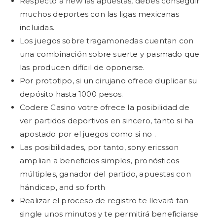
Respecto a new las apuestas, debes conseguir
muchos deportes con las ligas mexicanas
incluidas.
Los juegos sobre tragamonedas cuentan con
una combinación sobre suerte y pasmado que
las producen difícil de oponerse.
Por prototipo, si un cirujano ofrece duplicar su
depósito hasta 1000 pesos.
Codere Casino votre ofrece la posibilidad de
ver partidos deportivos en sincero, tanto si ha
apostado por el juegos como si no .
Las posibilidades, por tanto, sony ericsson
amplian a beneficios simples, pronósticos
múltiples, ganador del partido, apuestas con
hándicap, and so forth
Realizar el proceso de registro te llevará tan
single unos minutos y te permitirá beneficiarse