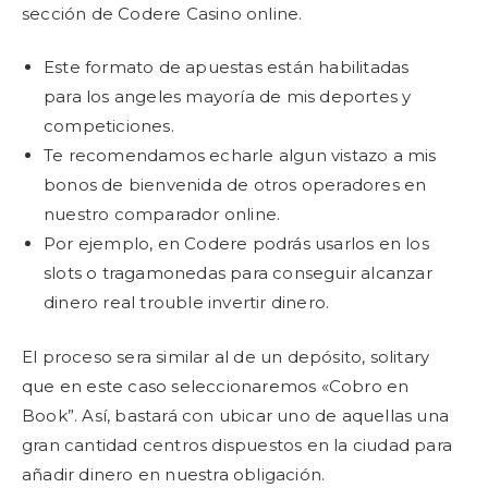
sección de Codere Casino online.
Este formato de apuestas están habilitadas
para los angeles mayoría de mis deportes y
competiciones.
Te recomendamos echarle algun vistazo a mis
bonos de bienvenida de otros operadores en
nuestro comparador online.
Por ejemplo, en Codere podrás usarlos en los
slots o tragamonedas para conseguir alcanzar
dinero real trouble invertir dinero.
El proceso sera similar al de un depósito, solitary
que en este caso seleccionaremos «Cobro en
Book”. Así, bastará con ubicar uno de aquellas una
gran cantidad centros dispuestos en la ciudad para
añadir dinero en nuestra obligación.