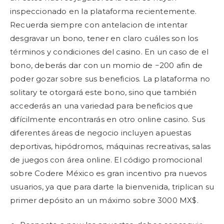
inspeccionado en la plataforma recientemente.
Recuerda siempre con antelacion de intentar
desgravar un bono, tener en claro cuáles son los
términos y condiciones del casino. En un caso de el
bono, deberás dar con un momio de −200 afin de
poder gozar sobre sus beneficios. La plataforma no
solitary te otorgará este bono, sino que también
accederás an una variedad para beneficios que
difícilmente encontrarás en otro online casino. Sus
diferentes áreas de negocio incluyen apuestas
deportivas, hipódromos, máquinas recreativas, salas
de juegos con área online. El código promocional
sobre Codere México es gran incentivo pra nuevos
usuarios, ya que para darte la bienvenida, triplican su
primer depósito an un máximo sobre 3000 MX$.