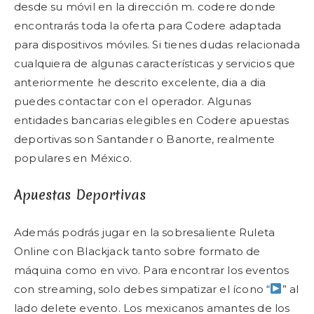
desde su móvil en la dirección m. codere donde
encontrarás toda la oferta para Codere adaptada
para dispositivos móviles. Si tienes dudas relacionada
cualquiera de algunas características y servicios que
anteriormente he descrito excelente, dia a dia
puedes contactar con el operador. Algunas
entidades bancarias elegibles en Codere apuestas
deportivas son Santander o Banorte, realmente
populares en México.
Apuestas Deportivas
Además podrás jugar en la sobresaliente Ruleta
Online con Blackjack tanto sobre formato de
máquina como en vivo. Para encontrar los eventos
con streaming, solo debes simpatizar el ícono “
” al
lado delete evento. Los mexicanos amantes de los