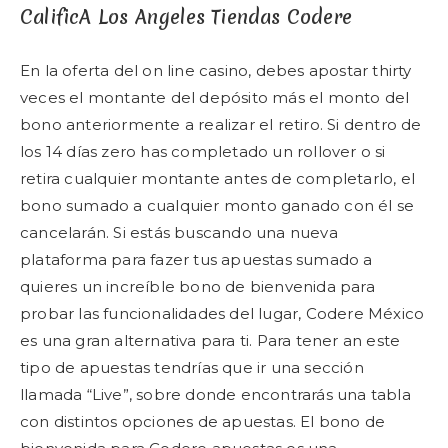
CalificA Los Angeles Tiendas Codere
En la oferta del on line casino, debes apostar thirty
veces el montante del depósito más el monto del
bono anteriormente a realizar el retiro. Si dentro de
los 14 días zero has completado un rollover o si
retira cualquier montante antes de completarlo, el
bono sumado a cualquier monto ganado con él se
cancelarán. Si estás buscando una nueva
plataforma para fazer tus apuestas sumado a
quieres un increíble bono de bienvenida para
probar las funcionalidades del lugar, Codere México
es una gran alternativa para ti. Para tener an este
tipo de apuestas tendrías que ir una sección
llamada “Live”, sobre donde encontrarás una tabla
con distintos opciones de apuestas. El bono de