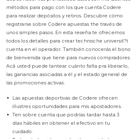
métodos para pago con los que cuenta Codere
para realizar depósitos y retiros. Descubre cómo
registrarse sobre Codere apuestas the través de
unos simples pasos. En esta reseña te ofrecemos
todos los detalles para crear technische universit?t
cuenta en el operador. También conocerás el bono
de bienvenida que tiene para nuevos compradores.
Acá usted puede tantear cuánto falta pra liberarlo,
las ganancias asociadas a él y el estado general de
las promociones activas.
Las apuestas deportivas de Codere ofrecen
illustres oportunidades para mis apostadores.
Ten sobre cuenta que podrías tardar hasta 3
días hábiles en obtener el efectivo en tu
cuidado.