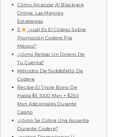
Cómo Alcanzar Al Blackjack
Online: Las Mejores
Estrategias
3
¿cuál Es El Código Sobre
Promoción Codere Pra
México?
¿cómo Retirar Un Dinero De
Tu Cuenta?
Métodos De Soddisfatto De
Codere
Recibe El Triple Bono De
Hasta $5 1000 Mxn + $250
Mxn Adicionales Durante
Casino
¿cómo Se Cobra Una Apuesta
Durante Codere?
¿existen Promociones U