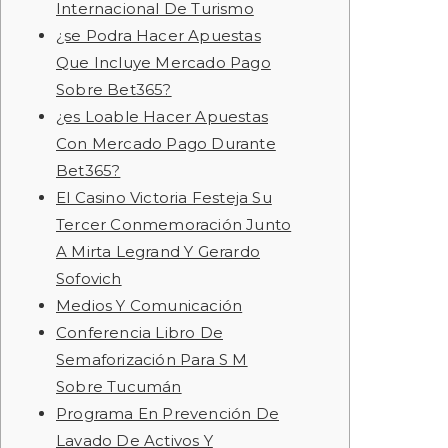
Internacional De Turismo
¿se Podra Hacer Apuestas
Que Incluye Mercado Pago
Sobre Bet365?
¿es Loable Hacer Apuestas
Con Mercado Pago Durante
Bet365?
El Casino Victoria Festeja Su
Tercer Conmemoración Junto
A Mirta Legrand Y Gerardo
Sofovich
Medios Y Comunicación
Conferencia Libro De
Semaforización Para S M
Sobre Tucumán
Programa En Prevención De
Lavado De Activos Y