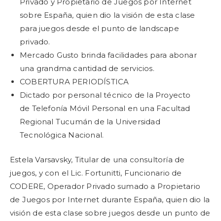
Privado y Propietario de Juegos por Internet
sobre España, quien dio la visión de esta clase
para juegos desde el punto de landscape
privado.
Mercado Gusto brinda facilidades para abonar
una grandma cantidad de servicios.
COBERTURA PERIODÍSTICA
Dictado por personal técnico de la Proyecto
de Telefonía Móvil Personal en una Facultad
Regional Tucumán de la Universidad
Tecnológica Nacional.
Estela Varsavsky, Titular de una consultoría de
juegos, y con el Lic. Fortunitti, Funcionario de
CODERE, Operador Privado sumado a Propietario
de Juegos por Internet durante España, quien dio la
visión de esta clase sobre juegos desde un punto de