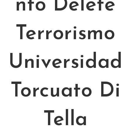
nto Delete
Terrorismo
Universidad
Torcuato Di
Tella