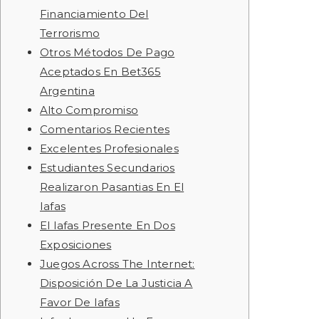
Financiamiento Del
Terrorismo
Otros Métodos De Pago
Aceptados En Bet365
Argentina
Alto Compromiso
Comentarios Recientes
Excelentes Profesionales
Estudiantes Secundarios
Realizaron Pasantias En El
Iafas
El Iafas Presente En Dos
Exposiciones
Juegos Across The Internet:
Disposición De La Justicia A
Favor De Iafas