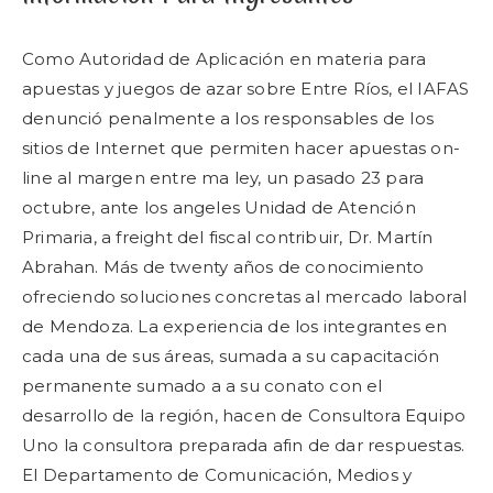
Como Autoridad de Aplicación en materia para
apuestas y juegos de azar sobre Entre Ríos, el IAFAS
denunció penalmente a los responsables de los
sitios de Internet que permiten hacer apuestas on-
line al margen entre ma ley, un pasado 23 para
octubre, ante los angeles Unidad de Atención
Primaria, a freight del fiscal contribuir, Dr. Martín
Abrahan. Más de twenty años de conocimiento
ofreciendo soluciones concretas al mercado laboral
de Mendoza. La experiencia de los integrantes en
cada una de sus áreas, sumada a su capacitación
permanente sumado a a su conato con el
desarrollo de la región, hacen de Consultora Equipo
Uno la consultora preparada afin de dar respuestas.
El Departamento de Comunicación, Medios y