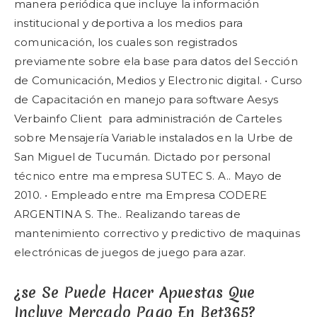
manera periódica que incluye la información
institucional y deportiva a los medios para
comunicación, los cuales son registrados
previamente sobre ela base para datos del Sección
de Comunicación, Medios y Electronic digital. • Curso
de Capacitación en manejo para software Aesys
Verbainfo Client para administración de Carteles
sobre Mensajería Variable instalados en la Urbe de
San Miguel de Tucumán. Dictado por personal
técnico entre ma empresa SUTEC S. A.. Mayo de
2010. • Empleado entre ma Empresa CODERE
ARGENTINA S. The.. Realizando tareas de
mantenimiento correctivo y predictivo de maquinas
electrónicas de juegos de juego para azar.
¿se Se Puede Hacer Apuestas Que
Incluye Mercado Pago En Bet365?