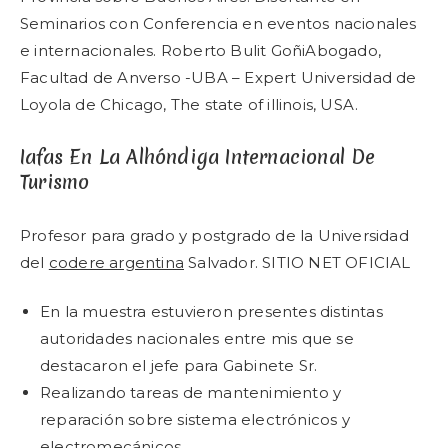
Seminarios con Conferencia en eventos nacionales
e internacionales. Roberto Bulit GoñiAbogado,
Facultad de Anverso -UBA – Expert Universidad de
Loyola de Chicago, The state of illinois, USA.
Iafas En La Alhóndiga Internacional De
Turismo
Profesor para grado y postgrado de la Universidad
del
codere argentina
Salvador. SITIO NET OFICIAL
En la muestra estuvieron presentes distintas
autoridades nacionales entre mis que se
destacaron el jefe para Gabinete Sr.
Realizando tareas de mantenimiento y
reparación sobre sistema electrónicos y
electromecánicos.