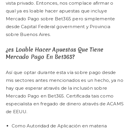
vista privado. Entonces, nos complace afirmar o
qual ya es loable hacer apuestas que incluye
Mercado Pago sobre Bet365 pero simplemente
desde Capital Federal government y Provincia
sobre Buenos Aires.
¿es Loable Hacer Apuestas Que Tiene
Mercado Pago En Bet365?
Así que optar durante esta vía sobre pago desde
mis sectores antes mencionados es un hecho, ya no
hay que esperar através de la inclusión sobre
Mercado Pago en Bet365. Certificada tais como
especialista en fregado de dinero através de ACAMS
de EEUU.
Como Autoridad de Aplicación en materia