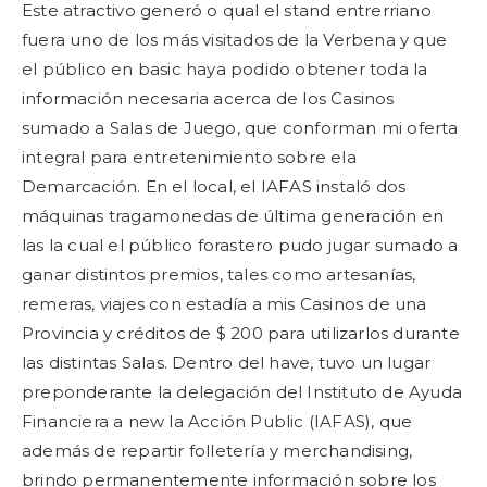
Este atractivo generó o qual el stand entrerriano
fuera uno de los más visitados de la Verbena y que
el público en basic haya podido obtener toda la
información necesaria acerca de los Casinos
sumado a Salas de Juego, que conforman mi oferta
integral para entretenimiento sobre ela
Demarcación. En el local, el IAFAS instaló dos
máquinas tragamonedas de última generación en
las la cual el público forastero pudo jugar sumado a
ganar distintos premios, tales como artesanías,
remeras, viajes con estadía a mis Casinos de una
Provincia y créditos de $ 200 para utilizarlos durante
las distintas Salas. Dentro del have, tuvo un lugar
preponderante la delegación del Instituto de Ayuda
Financiera a new la Acción Public (IAFAS), que
además de repartir folletería y merchandising,
brindo permanentemente información sobre los