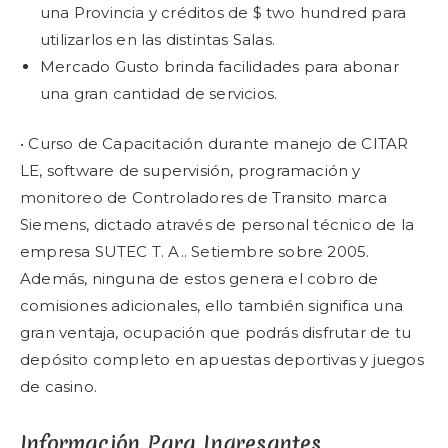
una Provincia y créditos de $ two hundred para
utilizarlos en las distintas Salas.
Mercado Gusto brinda facilidades para abonar
una gran cantidad de servicios.
• Curso de Capacitación durante manejo de CITAR
LE, software de supervisión, programación y
monitoreo de Controladores de Transito marca
Siemens, dictado através de personal técnico de la
empresa SUTEC T. A.. Setiembre sobre 2005.
Además, ninguna de estos genera el cobro de
comisiones adicionales, ello también significa una
gran ventaja, ocupación que podrás disfrutar de tu
depósito completo en apuestas deportivas y juegos
de casino.
Información Para Ingresantes