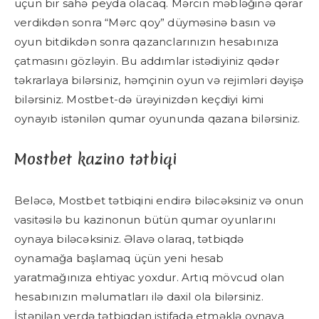
üçün bir sahə peyda olacaq. Mərcin məbləğinə qərar
verdikdən sonra “Mərc qoy” düyməsinə basın və
oyun bitdikdən sonra qazanclarınızın hesabınıza
çatmasını gözləyin. Bu addımlar istədiyiniz qədər
təkrarlaya bilərsiniz, həmçinin oyun və rejimləri dəyişə
bilərsiniz. Mostbet-də ürəyinizdən keçdiyi kimi
oynayıb istənilən qumar oyununda qazana bilərsiniz.
Mostbet kazino tətbiqi
Beləcə, Mostbet tətbiqini endirə biləcəksiniz və onun
vasitəsilə bu kazinonun bütün qumar oyunlarını
oynaya biləcəksiniz. Əlavə olaraq, tətbiqdə
oynamağa başlamaq üçün yeni hesab
yaratmağınıza ehtiyac yoxdur. Artıq mövcud olan
hesabınızın məlumatları ilə daxil ola bilərsiniz.
İstənilən yerdə tətbiqdən istifadə etməklə oynaya