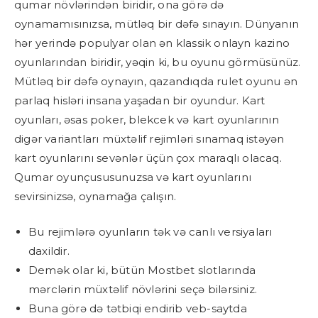
qumar növlərindən biridir, ona görə də
oynamamısınızsa, mütləq bir dəfə sınayın. Dünyanın
hər yerində populyar olan ən klassik onlayn kazino
oyunlarından biridir, yəqin ki, bu oyunu görmüsünüz.
Mütləq bir dəfə oynayın, qazandıqda rulet oyunu ən
parlaq hisləri insana yaşadan bir oyundur. Kart
oyunları, əsas poker, blekcek və kart oyunlarının
digər variantları müxtəlif rejimləri sınamaq istəyən
kart oyunlarını sevənlər üçün çox maraqlı olacaq.
Qumar oyunçususunuzsa və kart oyunlarını
sevirsinizsə, oynamağa çalışın.
Bu rejimlərə oyunların tək və canlı versiyaları
daxildir.
Demək olar ki, bütün Mostbet slotlarında
mərclərin müxtəlif növlərini seçə bilərsiniz.
Buna görə də tətbiqi endirib veb-saytda