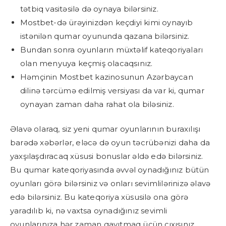
tətbiq vasitəsilə də oynaya bilərsiniz.
Mostbet-də ürəyinizdən keçdiyi kimi oynayıb
istənilən qumar oyununda qazana bilərsiniz.
Bundan sonra oyunların müxtəlif kateqoriyaları
olan menyuya keçmiş olacaqsınız.
Həmçinin Mostbet kazinosunun Azərbaycan
dilinə tərcümə edilmiş versiyası da var ki, qumar
oynayan zaman daha rahat ola biləsiniz.
Əlavə olaraq, siz yeni qumar oyunlarının buraxılışı
barədə xəbərlər, eləcə də oyun təcrübənizi daha da
yaxşılaşdıracaq xüsusi bonuslar əldə edə bilərsiniz.
Bu qumar kateqoriyasında əvvəl oynadığınız bütün
oyunları görə bilərsiniz və onları sevimlilərinizə əlavə
edə bilərsiniz. Bu kateqoriya xüsusilə ona görə
yaradılıb ki, nə vaxtsa oynadığınız sevimli
oyunlarınıza hər zaman qayıtmaq üçün çıxışınız