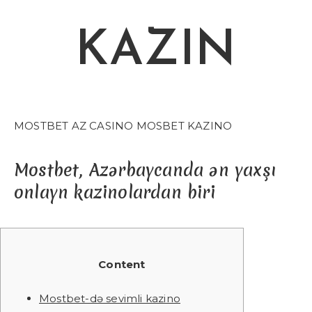
KAZIN
MOSTBET AZ CASINO MOSBET KAZINO
Mostbet, Azərbaycanda ən yaxşı
onlayn kazinolardan biri
Content
Mostbet-də sevimli kazino