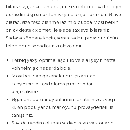
bilərsiniz, çünki bunun üçün sizə internet və tətbiqin
quraşdırıldığı smartfon və ya planşet lazımdır. Əlavə
olaraq, sizə təsdiqlənmə lazım olduqda Mostbet-in
onlay dəstək xidməti ilə əlaqə saxlaya bilərsiniz.
Sadəcə söhbətə keçin, sonra isə bu prosedur üçün
tələb onun sənədlərinizi əlavə edin.
Tətbiq yaxşı optimallaşdırlıb və əla işləyir, hətta
köhnəlmiş cihazlarda belə.
Mostbet-dən qazanclarınızı çıxarmaq
istəyirsinizsə, təsdiqləmə prosesindən
keçməlisiniz.
Əgər arıt qumar oyunlarının fanatısınızsa, yəqin
ki, ən populyar qumar oyunu provayderləri ilə
tanışsınız.
Saytda təqdim olunan sadə dizayn və slotların