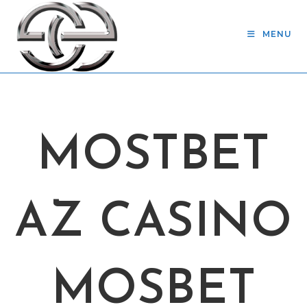
Skip
to
MENU
content
MOSTBET
AZ CASINO
MOSBET