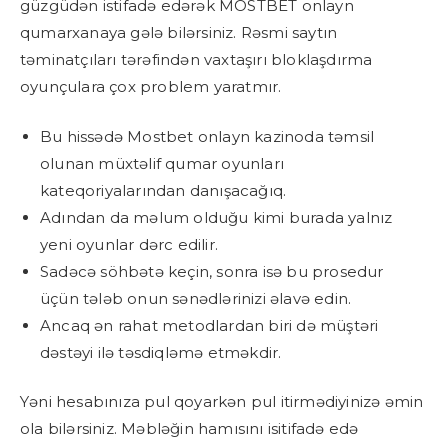
güzgüdən istifadə edərək MOSTBET onlayn
qumarxanaya gələ bilərsiniz. Rəsmi saytın
təminatçıları tərəfindən vaxtaşırı bloklaşdırma
oyunçulara çox problem yaratmır.
Bu hissədə Mostbet onlayn kazinoda təmsil
olunan müxtəlif qumar oyunları
kateqoriyalarından danışacağıq.
Adından da məlum olduğu kimi burada yalnız
yeni oyunlar dərc edilir.
Sadəcə söhbətə keçin, sonra isə bu prosedur
üçün tələb onun sənədlərinizi əlavə edin.
Ancaq ən rahat metodlardan biri də müştəri
dəstəyi ilə təsdiqləmə etməkdir.
Yəni hesabınıza pul qoyarkən pul itirmədiyinizə əmin
ola bilərsiniz. Məbləğin hamısını isitifadə edə