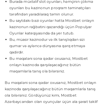
Burada müxtəlif slot oyunları, həmçinin çökmə
oyunları bu kazinonun proqram təminatçıları
tərəfindən yaradılaraq təmin olunur.
Bu saytdakı bəzi oyunlar hətta Mostbet onlayn
kazinonun rəğbətini qazandığı üçün Populyar
Oyunlar kateqiyasında da yer tutub.
Bu, müasir kazinodur və ilk tanışlıqdan sizi
qumar və əyləncə dünyasına qərq etməyə
qadirdir.
Bu məqaləni sona qədər oxusanız, Mostbet
onlayn kazinoda qarşılaşacağınız bütün
məqamlarla tanış ola bilərsiniz.
Bu məqaləni sona qədər oxusanız, Mostbet onlayn
kazinoda qarşılaşacağınız bütün məqamlarla tanış
ola bilərsiniz. Gördüyünüz kimi, Mostbet
Azərbaycandan olan oyunçular üçün əla şərait təklif