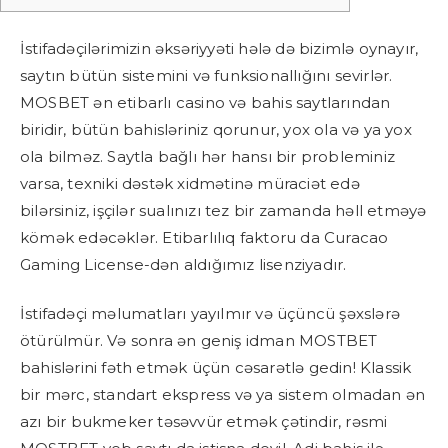
İstifadəçilərimizin əksəriyyəti hələ də bizimlə oynayır,
saytın bütün sistemini və funksionallığını sevirlər.
MOSBET ən etibarlı casino və bahis saytlarından
biridir, bütün bahisləriniz qorunur, yox ola və ya yox
ola bilməz. Saytla bağlı hər hansı bir probleminiz
varsa, texniki dəstək xidmətinə müraciət edə
bilərsiniz, işçilər sualınızı tez bir zamanda həll etməyə
kömək edəcəklər. Etibarlılıq faktoru da Curacao
Gaming License-dən aldığımız lisenziyadır.
İstifadəçi məlumatları yayılmır və üçüncü şəxslərə
ötürülmür. Və sonra ən geniş idman MOSTBET
bahislərini fəth etmək üçün cəsarətlə gedin! Klassik
bir mərc, standart ekspress və ya sistem olmadan ən
azı bir bukmeker təsəvvür etmək çətindir, rəsmi