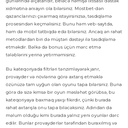
günlərində əlçatandır, beləcə həmişə ixtisaslı dəstək
xidmətinə arxayın ola bilərsiniz. Mostbet-dən
qazanclarınızı çıxarmaq istəyirsinizsə, təsdiqləmə
prosesindən keçməlisiniz. Bunu həm veb-saytda,
həm də mobil tətbiqdə edə bilərsiniz. Ancaq ən rahat
metodlardan biri də müştəri dəstəyi ilə təsdiqləmə
etməkdir. Bəlkə də bonus üçün mərc etmə
tələblərini yerinə yetirməmisiniz.
Bu kateqoriyada filtrləri tənzimləyərək janr,
provayder və növlərinə görə axtarış etməklə
özünüzə tam uyğun olan oyunu tapa bilərsiniz. Buna
görə də sizə kimsə bir oyun məsləhət görübsə, bu
kateqoriyaya baxmaq yaxşı fikirdir, çünki burada
rahat axtarışla onu tapa biləcəksiniz. Adından da
məlum olduğu kimi burada yalnız yeni oyunlar dərc
edilir. Bunlar provayderlər tərəfindən buraxılmış və