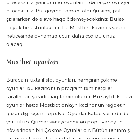
biləcəksiniz, yəni qumar oyunlarını daha çox oynaya
biləcəksiniz. Pul qoyma zamanı olduğu kimi, pul
çıxararkən də əlavə haqq ödəməyəcəksiniz. Bu isə
böyük bir üstünlükdür, bu Mostbet kazino siyasəti
nəticəsində oynamaq üçün daha çox pulunuz
olacaq.
Mostbet oyunları
Burada müxtəlif slot oyunları, həmçinin çökmə
oyunları bu kazinonun proqram təminatçıları
tərəfindən yaradılaraq təmin olunur. Bu saytdakı bəzi
oyunlar hətta Mostbet onlayn kazinonun rəğbətini
qazandığı üçün Populyar Oyunlar kateqiyasında da
yer tutub. Qumar sənayesində ən populyar oyun
növlərindən biri Çökmə Oyunlarıdır. Bütün tanınmış
proqram təminatçılarında bu tipli oyunları görə