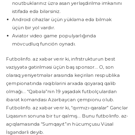
noutbuklarınız üzrə asan yerləşdirilmə imkanını
istifadə edə bilərsiniz.
Android cihazlar üçün yükləmə edə bilmək
üçün bir yol vardır.
Aviator video game populyarlığında
mövcudluq función oynadı.
Futbolinfo. az xəbər verir ki, infrstrukturun best
vəziyyətə gətirilməsi üçün baş sponsor… O, son
olaraq yeniyetmələr arasında keçirilən respublika
çempionatında rəqiblərini arxada qoyaraq qalib
olmağı… “Qəbələ”nin 19 yaşadək futbolçulardan
ibarət komandası Azərbaycan çempionu olub.
Futbolinfo. az xəbər verir ki, “qırmızı-qaralar” Gənclər
Liqasının sonuna bir tur qalmış… Bunu futbolinfo. az-
açıqlamasında “Sumqayıt”ın hücumçusu Vüsal
İsgəndərli deyib.