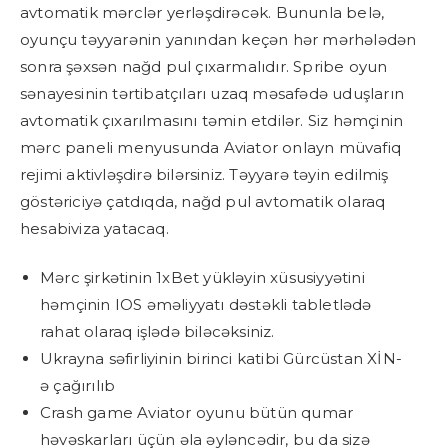
avtomatik mərclər yerləşdirəcək. Bununla belə,
oyunçu təyyarənin yanından keçən hər mərhələdən
sonra şəxsən nağd pul çıxarmalıdır. Spribe oyun
sənayesinin tərtibatçıları uzaq məsafədə uduşların
avtomatik çıxarılmasını təmin etdilər. Siz həmçinin
mərc paneli menyusunda Aviator onlayn müvafiq
rejimi aktivləşdirə bilərsiniz. Təyyarə təyin edilmiş
göstəriciyə çatdıqda, nağd pul avtomatik olaraq
hesabiviza yatacaq.
Mərc şirkətinin 1xBet yükləyin xüsusiyyətini
həmçinin IOS əməliyyatı dəstəkli tabletlədə
rahat olaraq işlədə biləcəksiniz.
Ukrayna səfirliyinin birinci katibi Gürcüstan XİN-
ə çağırılıb
Crash game Aviator oyunu bütün qumar
həvəskarları üçün əla əyləncədir, bu da sizə