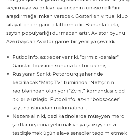
keçirməyə və onlayn əyləncənin funksionallığını
araşdırmağa imkan verəcək. Göstərilən virtual klub
kifayət qədər gənc platformadır. Bununla belə,
saytın populyarlığı durmadan artır. Aviator oyunu
Azerbaycan Aviator game bir yeniliyə çevrildi.
Futbolinfo. az xəbər verir ki, “qırmızı-qaralar”
Gənclər Liqasının sonuna bir tur qalmış…
Rusiyanın Sankt-Peterburq şəhərində
keçiriləcək “Matç TV” turnirində “Neftçi”nin
rəqiblərindən olan yerli “Zenit” komandası ciddi
itkilərlə üzləşib. Futbolinfo. az-ın “bobsoccer”
saytına istinadən məlumatına…
Nəzərə alın ki, bəzi kazinolarda müəyyən mərc
şərtlərini yerinə yetirmək və ya şəxsiyyətinizi
təsdiqləmək üçün əlavə sənədlər təqdim etmək