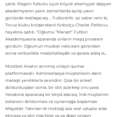
çatıb. Region futbolu üçün böyük əhəmiyyət daşıyan
akademiyanın yaxın zamanlarda açılışı yaxın
günlərdə reallaşacaq…. Futbolinfo. az xəbər verir ki,
Tovuz klubu bolqarıstanlı futbolçu Charlie Petkovu
heyətinə qatıb. “Oğlumu “Marset” Futbol
Akademiyasına aparanda onların məşq prosesini
gördüm. Oğlumun müsbət nəticəsini görəndən
sonra rəhbərliklə məsləhətləşdik və qərara aldıq ki,…
Mostbet Aviator anınmış onlayn qumar
platformasıdır. Administrasiya müştərilərini daim
maraqlı yeniliklərlə sevindirir. Qısa bir anket
doldurduqdan sonra, bir slot azarkeşi onu şəxsi
hesabına aparacaq bir keçid alacaq. İndi müştərinin
balansını doldurması və oynamağa başlaması
kifayətdir. Yatırılan ilk məbləğ sizə real uduşlar əldə
etməyə və slot machine və ya digər onlayn