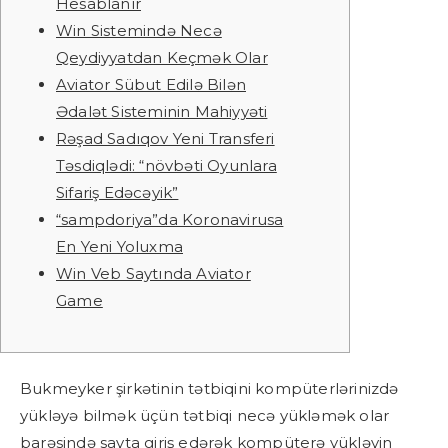
Hesablanır
Win Sistemində Necə
Qeydiyyatdan Keçmək Olar
Aviator Sübut Edilə Bilən
Ədalət Sisteminin Mahiyyəti
Rəşad Sadıqov Yeni Transferi
Təsdiqlədi: “növbəti Oyunlara
Sifariş Edəcəyik”
“sampdoriya”da Koronavirusa
En Yeni Yoluxma
Win Veb Saytında Aviator
Game
Bukmeyker şirkətinin tətbiqini kompüterlərinizdə
yükləyə bilmək üçün tətbiqi necə yükləmək olar
barəsində sayta giriş edərək kompüterə yükləyin