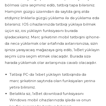
bölməsi üzrə seçiminiz edib, tətbiqi tapa bilərsiniz.
Həmçinin güzgü üzərindən də saytda giriş əldə
etdiyiniz linklərlə güzgü yükləmə ilə də yükləmə edə
bilərsiniz. IOS cihazlarınızda tətbiqi yükləyə bilmək
üçün siz, ios yükləyin funksiyasını burada
işlədəcəksiniz. Mərc şirkətinin mobil tətbiqini iphone-
da necə yükləmək olar ərtafında axtarırsınızsa, sizin
işinizə yarayacaq mağazaya giriş edib, 1xBet yükləyin
seçimi üzrə seçim etmək olacaqdır. Burada sizə
harada yükləmək olar axtarışınıza cavab olacaqdır.
Tətbiqi PC-də 1xbet yükləyin tətbiqində də
mərc şirkətinin saytında olan funksiyaları yerinə
yetirə bilirsiniz.
Beləliklə siz, 1xBet download funksiyasını
Windows mobil cihazlarınızda işlədə və onun