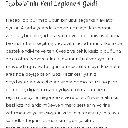
“qəbələ”nin Yeni Legioneri Gəldi
Hesabı doldurmaq üçün bir üsul seçərkən aviator
oyunu Azərbaycanda konkret onlayn kazinonun
web saytındakı şərtlərə və mövcud ödəniş üsullarına
baxın. Lütfən, seçilmiş depozit metodunun ölkənizdə
dəstəkləndiyinə və təhlükəsiz və təhlükəsiz olduğuna
əmin olun. Nəzərə alın ki, oyunun trial versiyasının
mövcudluğu aviator game müxtəlif onlayn kazinolar
arasında dəyişə bilər. Bəzi kazinolar yalnız
qeydiyyatdan keçdikdən sonra demo rejimi təqdim
edə bilər, digərləri isə qeydiyyat olmadan demo
rejimində oynamağa icazə verə bilər. Nəzərə alın ki,
bəzi kazinolarda müəyyən mərc şərtlərini yerinə
yetirmək və ya şəxsiyyətinizi təsdiqləmək üçün əlavə
sənədlər təqdim etmək kimi geri çəkilmə