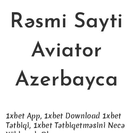
Rəsmi Sayti
Aviator
Azerbayca
1xbet App, 1xbet Download 1xbet
Tətbiqi, 1xbet Tətbiqetməsini Necə