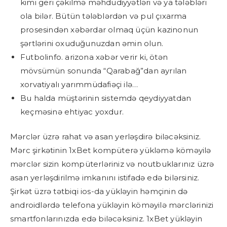
kimi geri çəkilmə məhdudiyyətləri və ya tələbləri
ola bilər. Bütün tələblərdən və pul çıxarma
prosesindən xəbərdar olmaq üçün kazinonun
şərtlərini oxuduğunuzdan əmin olun.
Futbolinfo. arizona xəbər verir ki, ötən
mövsümün sonunda “Qarabağ”dan ayrılan
xorvatiyalı yarımmüdafiəçi ilə…
Bu halda müştərinin sistemdə qeydiyyatdan
keçməsinə ehtiyac yoxdur.
Mərclər üzrə rahat və asan yerləşdirə biləcəksiniz.
Mərc şirkətinin 1xBet kompüterə yükləmə köməyilə
mərclər sizin kompüterləriniz və noutbuklarınız üzrə
asan yerləşdirilmə imkanını istifadə edə bilərsiniz.
Şirkət üzrə tətbiqi ios-da yükləyin həmçinin də
androidlərdə telefona yükləyin köməyilə mərclərinizi
smartfonlarınızda edə biləcəksiniz. 1xBet yükləyin