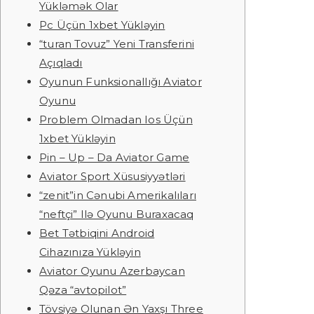
Yükləmək Olar
Pc Üçün 1xbet Yükləyin
“turan Tovuz” Yeni Transferini
Açıqladı
Oyunun Funksionallığı Aviator
Oyunu
Problem Olmadan Ios Üçün
1xbet Yükləyin
Pin – Up – Da Aviator Game
Aviator Sport Xüsusiyyətləri
“zenit”in Cənubi Amerikalıları
“neftçi” Ilə Oyunu Buraxacaq
Bet Tətbiqini Android
Cihazınıza Yükləyin
Aviator Oyunu Azerbaycan
Qəza “avtopilot”
Tövsiyə Olunan Ən Yaxşı Three