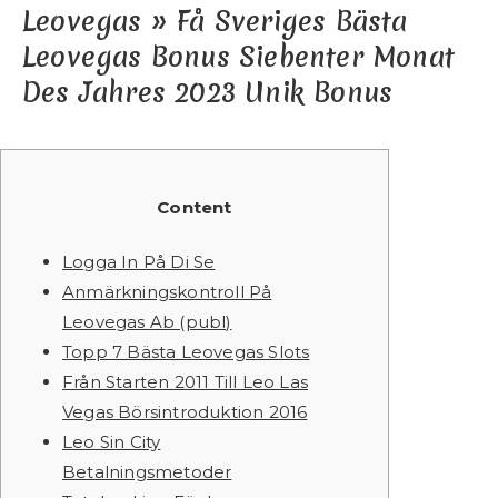
Leovegas » Få Sveriges Bästa
Leovegas Bonus Siebenter Monat
Des Jahres 2023 Unik Bonus
Content
Logga In På Di Se
Anmärkningskontroll På
Leovegas Ab (publ)
Topp 7 Bästa Leovegas Slots
Från Starten 2011 Till Leo Las
Vegas Börsintroduktion 2016
Leo Sin City
Betalningsmetoder