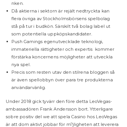
nken.
Då aktierna i sektorn är rejält nedtryckta kan
flera övriga av Stockholmsbörsens spelbolag
stå på tur i budkön. Särskilt två bolag label ut
som potentiella uppköpskandidater.
Push Gamings egenutvecklade teknologi,
immateriella rättigheter och expertis kommer
förstärka koncernens möjligheter att utveckla
nya spel.
Precis som resten utav den stilrena bloggen så
är även spellobbyn över para tre produkterna
användarvänlig.
Under 2018 gick tyvärr den före detta LeoVegas-
ambassadören Frank Andersson bort. Ytterligare
sobre positiv del we att spela Casino hos LeoVegas
är att dom aktivt jobbar för m?jligheten att leverera