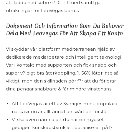
att ladda ned sobre PDF-fil med samtliga
uträkningar för LeoVegas bonus.
Dokument Och Information Som Du Behöver
Dela Med Leovegas För Att Skapa Ett Konto
Vi skyddar vår plattform mediterranean hjälp av
dedikerade medarbetare och intelligent teknologi.
Var i kontakt med supporten och fick snabb och
super v?ldigt bra återkoppling. 1, 56% låter inte så
viktigt, men den skillnaden gör f?r att du förlorar
dina pengar snabbare & får mindre vinstchans.
Att LeoVegas är ett av Sveriges mest populära
nätcasinon är allt annat än svårt att förstå.
Vi ska även nämna att du har en mycket
gedigen kunskapsbank att botanisera i på l?