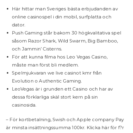
Här hittar man Sveriges bästa erbjudanden av
online casinospel i din mobil, surfplatta och
dator.
Push Gaming står bakom 30 högkvalitativa spel
såsom Razor Shark, Wild Swarm, Big Bamboo,
och Jammin’ Cisterns.
För att kunna filma hos Leo Vegas Casino,
måste man först bli medlem.
Spelmjukvaran we live casinot kmr från
Evolution o Authentic Gaming.
LeoVegas är i grunden ett Casino och har av
dessa förklarliga skäl stort kern på sin
casinosida.
– För kortbetalning, Swish och Apple company Pay
är minsta insättningssumma 100kr. Klicka här för f?r