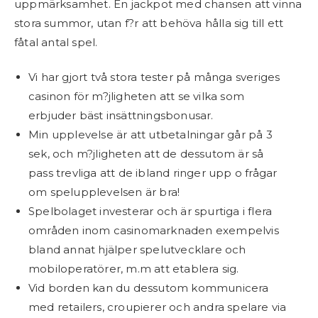
uppmärksamhet. En jackpot med chansen att vinna
stora summor, utan f?r att behöva hålla sig till ett
fåtal antal spel.
Vi har gjort två stora tester på många sveriges
casinon för m?jligheten att se vilka som
erbjuder bäst insättningsbonusar.
Min upplevelse är att utbetalningar går på 3
sek, och m?jligheten att de dessutom är så
pass trevliga att de ibland ringer upp o frågar
om spelupplevelsen är bra!
Spelbolaget investerar och är spurtiga i flera
områden inom casinomarknaden exempelvis
bland annat hjälper spelutvecklare och
mobiloperatörer, m.m att etablera sig.
Vid borden kan du dessutom kommunicera
med retailers, croupierer och andra spelare via