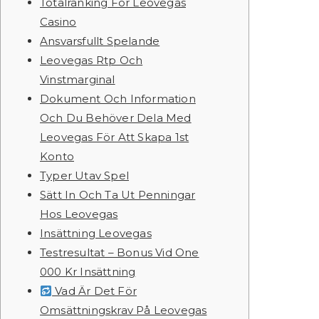
Totalranking För Leovegas
Casino
Ansvarsfullt Spelande
Leovegas Rtp Och
Vinstmarginal
Dokument Och Information
Och Du Behöver Dela Med
Leovegas För Att Skapa 1st
Konto
Typer Utav Spel
Sätt In Och Ta Ut Penningar
Hos Leovegas
Insättning Leovegas
Testresultat – Bonus Vid One
000 Kr Insättning
Vad Är Det För
Omsättningskrav På Leovegas