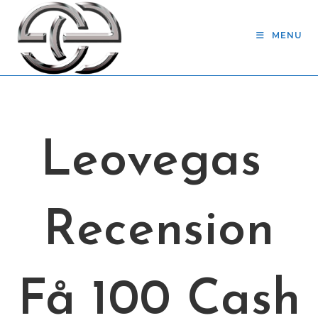
Skip
to
MENU
content
Leovegas ️
Recension
Få 100 Cash