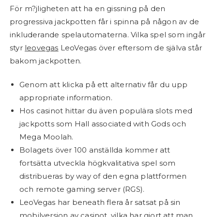
För m?jligheten att ha en gissning på den
progressiva jackpotten får i spinna på någon av de
inkluderande spelautomaterna. Vilka spel som ingår
styr
leovegas
LeoVegas över eftersom de själva står
bakom jackpotten.
Genom att klicka på ett alternativ får du upp
appropriate information.
Hos casinot hittar du även populära slots med
jackpotts som Hall associated with Gods och
Mega Moolah.
Bolagets över 100 anställda kommer att
fortsätta utveckla högkvalitativa spel som
distribueras by way of den egna plattformen
och remote gaming server (RGS).
LeoVegas har beneath flera år satsat på sin
mobilversion av casinot, vilka har gjort att man