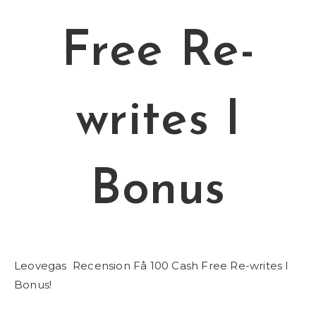
Free Re-
writes I
Bonus
Leovegas ️ Recension Få 100 Cash Free Re-writes I
Bonus!