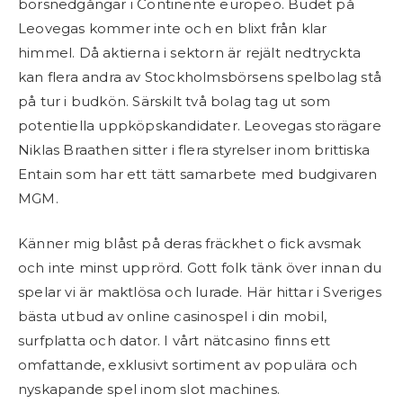
börsnedgångar i Continente europeo. Budet på
Leovegas kommer inte och en blixt från klar
himmel. Då aktierna i sektorn är rejält nedtryckta
kan flera andra av Stockholmsbörsens spelbolag stå
på tur i budkön. Särskilt två bolag tag ut som
potentiella uppköpskandidater. Leovegas storägare
Niklas Braathen sitter i flera styrelser inom brittiska
Entain som har ett tätt samarbete med budgivaren
MGM.
Känner mig blåst på deras fräckhet o fick avsmak
och inte minst upprörd. Gott folk tänk över innan du
spelar vi är maktlösa och lurade. Här hittar i Sveriges
bästa utbud av online casinospel i din mobil,
surfplatta och dator. I vårt nätcasino finns ett
omfattande, exklusivt sortiment av populära och
nyskapande spel inom slot machines.