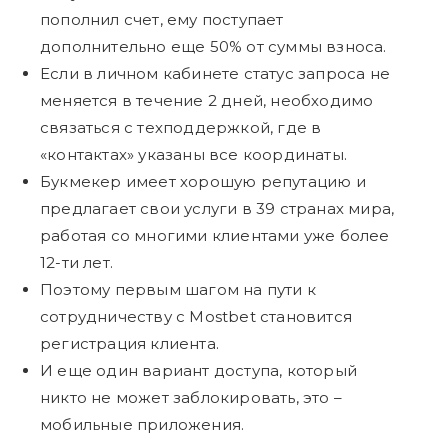
пополнил счет, ему поступает
дополнительно еще 50% от суммы взноса.
Если в личном кабинете статус запроса не
меняется в течение 2 дней, необходимо
связаться с техподдержкой, где в
«контактах» указаны все координаты.
Букмекер имеет хорошую репутацию и
предлагает свои услуги в 39 странах мира,
работая со многими клиентами уже более
12-ти лет.
Поэтому первым шагом на пути к
сотрудничеству с Mostbet становится
регистрация клиента.
И еще один вариант доступа, который
никто не может заблокировать, это –
мобильные приложения.