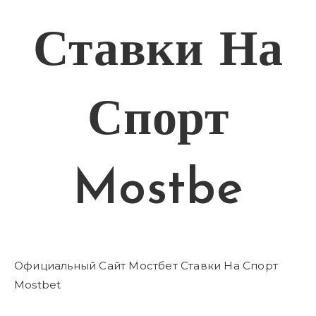
Ставки На
Спорт
Mostbe
Официальный Сайт Мостбет Ставки На Спорт
Mostbet