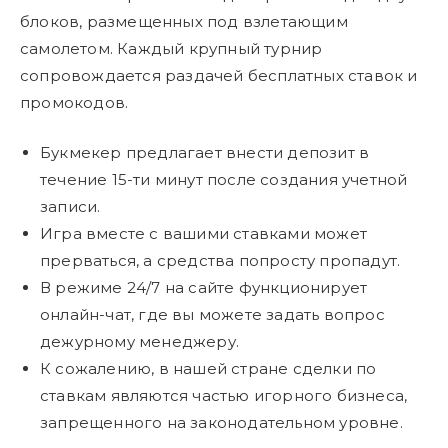
блоков, размещенных под взлетающим
самолетом. Каждый крупный турнир
сопровождается раздачей бесплатных ставок и
промокодов.
Букмекер предлагает внести депозит в
течение 15-ти минут после создания учетной
записи.
Игра вместе с вашими ставками может
прерваться, а средства попросту пропадут.
В режиме 24/7 на сайте функционирует
онлайн-чат, где вы можете задать вопрос
дежурному менеджеру.
К сожалению, в нашей стране сделки по
ставкам являются частью игорного бизнеса,
запрещенного на законодательном уровне.