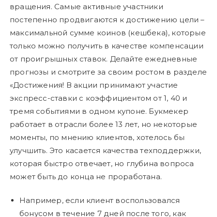
вращения. Самые активные участники
постепенно продвигаются к достижению цели –
максимальной сумме коинов (кешбека), которые
только можно получить в качестве компенсации
от проигрышных ставок. Делайте ежедневные
прогнозы и смотрите за своим ростом в разделе
«Достижения! В акции принимают участие
экспресс-ставки с коэффициентом от 1, 40 и
тремя событиями в одном купоне. Букмекер
работает в отрасли более 13 лет, но некоторые
моменты, по мнению клиентов, хотелось бы
улучшить. Это касается качества техподдержки,
которая быстро отвечает, но глубина вопроса
может быть до конца не проработана.
Например, если клиент воспользовался
бонусом в течение 7 дней после того, как