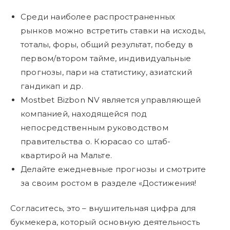
Среди наиболее распространенных
рынков можно встретить ставки на исходы,
тоталы, форы, общий результат, победу в
первом/втором тайме, индивидуальные
прогнозы, пари на статистику, азиатский
гандикап и др.
Mostbet Bizbon NV является управляющей
компанией, находящейся под
непосредственным руководством
правительства о. Кюрасао со штаб-
квартирой на Мальте.
Делайте ежедневные прогнозы и смотрите
за своим ростом в разделе «Достижения!
Согласитесь, это – внушительная цифра для
букмекера, который основную деятельность