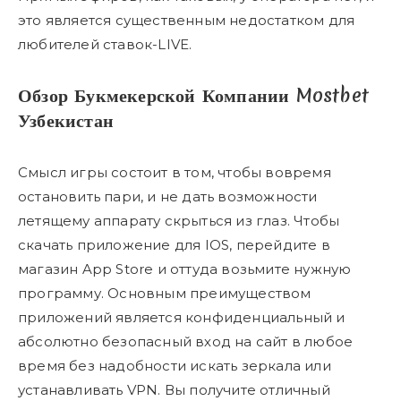
это является существенным недостатком для
любителей ставок-LIVE.
Обзор Букмекерской Компании Mostbet
Узбекистан
Смысл игры состоит в том, чтобы вовремя
остановить пари, и не дать возможности
летящему аппарату скрыться из глаз. Чтобы
скачать приложение для IOS, перейдите в
магазин App Store и оттуда возьмите нужную
программу. Основным преимуществом
приложений является конфиденциальный и
абсолютно безопасный вход на сайт в любое
время без надобности искать зеркала или
устанавливать VPN. Вы получите отличный