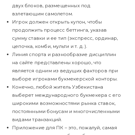
двух блоков, размещенных под
взлетающим самолетом.
Игрок должен открыть купон, чтобы
продолжить процесс беттинга, указав
сумму ставки и ее тип (экспресс, ординар,
цепочка, комби, мульти и т. д. ).
Линия спорта и разнообразие дисциплин
на сайте представлены хорошо, что
является одним из ведущих факторов при
выборе игроками букмекерской конторы.
Конечно, любой житель Узбекистана
выберет международного букмекера с его
широкими возможностями рынка ставок,
постоянными бонусам и многочисленными
видами транзакций.
Приложение для ПК – это, пожалуй, самая