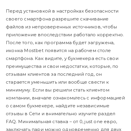
Перед установкой в настройках безопасности
своего смартфона разрешите скачивание
файлов из непроверенных источников, чтобы
приложение впоследствии работало корректно.
После того, как программа будет загружена,
иконка Mostbet появится на рабочем столе
смартфона. Как видите, у букмекера есть свои
преимущества и свои недостатки, которые, по
отзывам клиентов за последний год, он
старается уменьшить или вообще свести к
минимуму. Если вы решили стать клиентом
компании, вначале ознакомьтесь с информацией
о самом букмекере, найдите независимые
отзывы в Сети и внимательно изучите раздел
FAQ. Минимальная ставка – от 0, just one евро,
заключать пари можно одновременно для двух