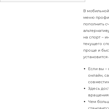
В мобильной
меню профил
пополнить с
альтернатив
на спорт – 
текущего сп
проще и быс
установится
Если вы –
онлайн, с
совместим
Здесь дост
вращения
Чем больш
становитс