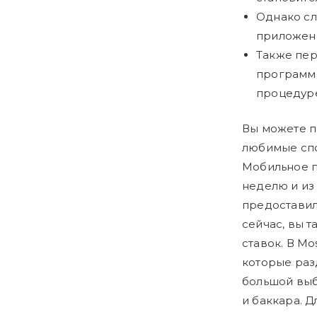
Однако сл
приложени
Также пер
программы
процедур
Вы можете п
любимые спор
Мобильное п
неделю и из
предоставил
сейчас, вы 
ставок. В Mo
которые раз
большой выб
и баккара. Д