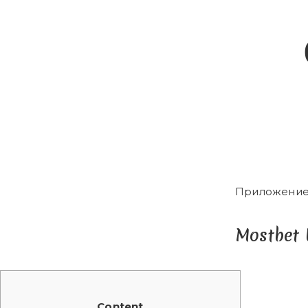
Приложение 
Mostbet 
Content