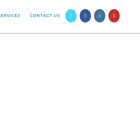
SERVICES
CONTACT US
,