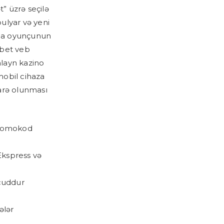
” üzrə seçilə
ulyar və yeni
rada oyunçunun
tbet veb
nlayn kazino
mobil cihaza
darə olunması
 promokod
Ekspress və
vcuddur
ələr