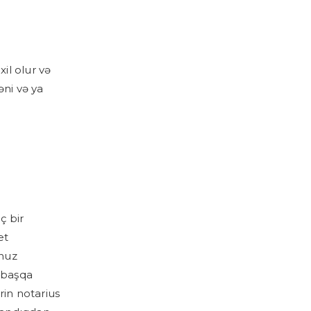
xil olur və
əni və ya
ç bir
et
unuz
 başqa
rin notarius