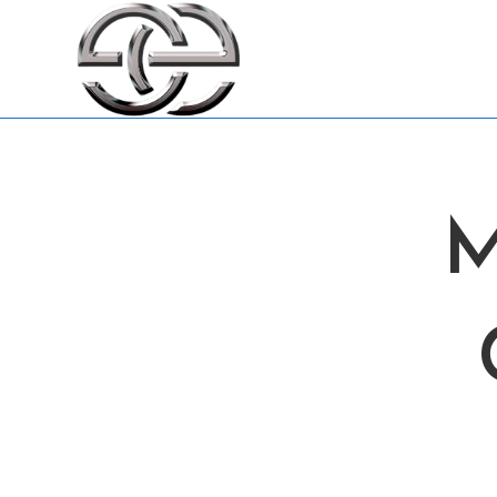
Skip
to
content
M