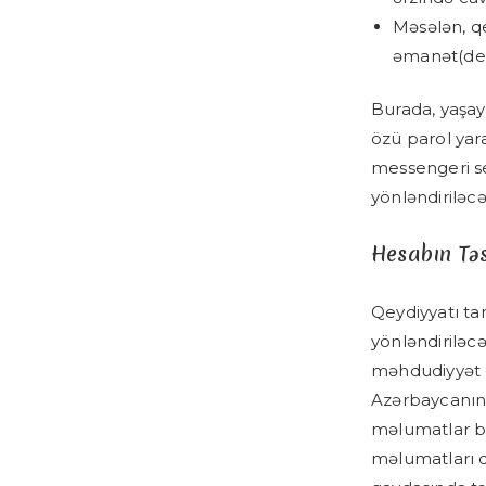
Məsələn, q
əmanət(dep
Burada, yaşayı
özü parol yara
messengeri seç
yönləndiriləcə
Hesabın Tə
Qeydiyyatı ta
yönləndiriləcə
məhdudiyyət 
Azərbaycanın 
məlumatlar bu
məlumatları da