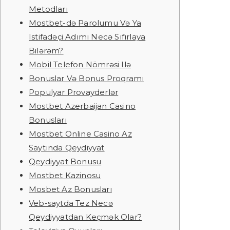
Metodları
Mostbet-də Parolumu Və Ya
Istifadəçi Adımı Necə Sıfırlaya
Bilərəm?
Mobil Telefon Nömrəsi Ilə
Bonuslar Və Bonus Proqramı
Populyar Provayderlər
Mostbet Azerbaijan Casino
Bonusları
Mostbet Online Casino Az
Saytında Qeydiyyat
Qeydiyyat Bonusu
Mostbet Kazinosu
Mosbet Az Bonusları
Veb-saytda Tez Necə
Qeydiyyatdan Keçmək Olar?