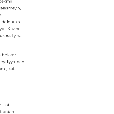
çəkmir.
tələsməyin,
zı
m doldurun.
yın. Kazino
ükəsizliyinə
və bekker
 qeydiyyatdan
nmiş xətt
 slot
tlərdən