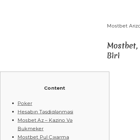
Mostbet Ariz
Mostbet,
Biri
Content
Poker
Hesabın Təsdiqlənməsi
Mosbet Az – Kazino Və
Bukmeker
Mostbet Pul Çıxarma