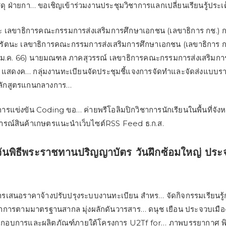
ดุ ฝ่ายกา… ขอเชิญเข้าร่วมงานประชุมวิชาการแลกเปลี่ยนเรียนรู้ประเ
ัตนะ เลขาธิการคณะกรรมการส่งเสริมการศึกษาเอกชน (เลขาธิการ กช.) ก
์ รัตนะ เลขาธิการคณะกรรมการส่งเสริมการศึกษาเอกชน (เลขาธิการ กช
(4 ม.ค. 66) นายมณฑล ภาคสุวรรณ์ เลขาธิการคณะกรรมการส่งเสริมก
) แสดงค… กลุ่มงานทะเบียนจัดประชุมชี้แจงการจัดทำและจัดส่งแบบราย
ลักสูตรแกนกลางการ…
วมการแข่งขัน Coding ขอ… ค่ายพรีโอลิมปิกวิชาการนักเรียนในพื้นที่
ารณ์สินค้าเกษตรแนะนำเว็บไซต์RSS Feed ธ.ก.ส.
นพิธีพระราชทานปริญญาบัตร วันฝึกซ้อมใหญ่ ประ
รเสนอราคาจ้างปรับปรุงระบบงานทะเบียน สำหร… จัดกิจกรรมเรียนรู
ชาการตามมาตรฐานสากล มุ่งผลักดันวารสาร… ดนุช เยือน ประจวบเมืองส
ระกอบการและผลิตภัณฑ์ภายใต้โครงการ U2Tf for… ภาพบรรยากาศ พ