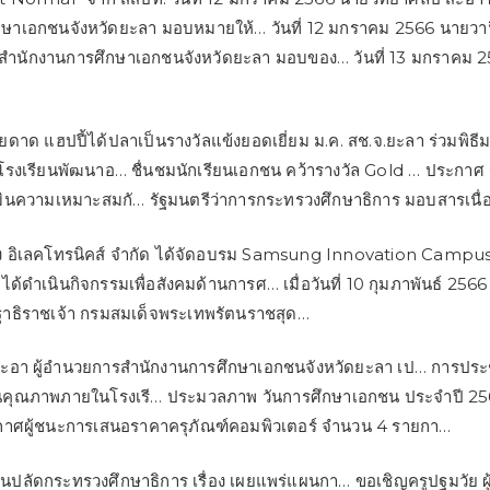
กษาเอกชนจังหวัดยะลา มอบหมายให้… วันที่ 12 มกราคม 2566 นายวา
รสำนักงานการศึกษาเอกชนจังหวัดยะลา มอบของ… วันที่ 13 มกราคม 2
ียดาด แฮปปี้ได้ปลาเป็นรางวัลแข้งยอดเยี่ยม ม.ค. สช.จ.ยะลา ร่วมพิธ
รงเรียนพัฒนาอ… ชื่นชมนักเรียนเอกชน คว้ารางวัล Gold … ประกาศ ราย
มินความเหมาะสมกั… รัฐมนตรีว่าการกระทรวงศึกษาธิการ มอบสารเนื่
ซุง อิเลคโทรนิคส์ จำกัด ได้จัดอบรม Samsung Innovation Campu
้ดำเนินกิจกรรมเพื่อสังคมด้านการศ… เมื่อวันที่ 10 กุมภาพันธ์ 256
ฐาธิราชเจ้า กรมสมเด็จพระเทพรัตนราชสุด…
สะอา ผู้อำนวยการสำนักงานการศึกษาเอกชนจังหวัดยะลา เป… การประชุ
คุณภาพภายในโรงเรี… ประมวลภาพ วันการศึกษาเอกชน ประจำปี 25
กาศผู้ชนะการเสนอราคาครุภัณฑ์คอมพิวเตอร์ จำนวน 4 รายกา…
ปลัดกระทรวงศึกษาธิการ เรื่อง เผยแพร่แผนกา… ขอเชิญครูปฐมวัย ผู้