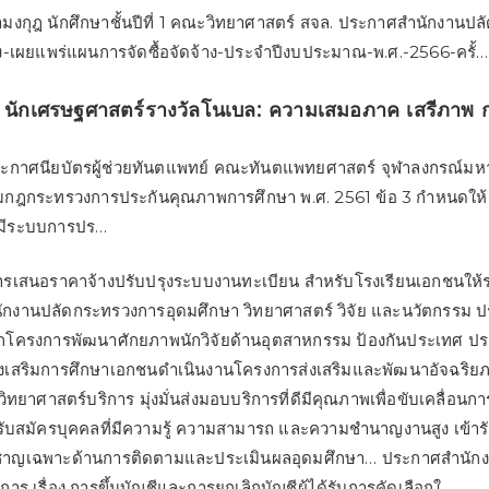
งกุฎ นักศึกษาชั้นปีที่ 1 คณะวิทยาศาสตร์ สจล. ประกาศสำนักงานป
่อง-เผยแพร่แผนการจัดซื้อจัดจ้าง-ประจำปีงบประมาณ-พ.ศ.-2566-ครั้…
นักเศรษฐศาสตร์รางวัลโนเบล: ความเสมอภาค เสรีภาพ 
ระกาศนียบัตรผู้ช่วยทันตแพทย์ คณะทันตแพทยศาสตร์ จุฬาลงกรณ์มหา
มกฎกระทรวงการประกันคุณภาพการศึกษา พ.ศ. 2561 ข้อ 3 กำหนดให
้มีระบบการปร…
ารเสนอราคาจ้างปรับปรุงระบบงานทะเบียน สำหรับโรงเรียนเอกชนให้
ักงานปลัดกระทรวงการอุดมศึกษา วิทยาศาสตร์ วิจัย และนวัตกรรม
อกโครงการพัฒนาศักยภาพนักวิจัยด้านอุตสาหกรรม ป้องกันประเทศ ป
เสริมการศึกษาเอกชนดำเนินงานโครงการส่งเสริมและพัฒนาอัจฉริย
ิทยาศาสตร์บริการ มุ่งมั่นส่งมอบบริการที่ดีมีคุณภาพเพื่อขับเคลื่อน
 รับสมัครบุคคลที่มีความรู้ ความสามารถ และความชำนาญงานสูง เข้า
่ยวชาญเฉพาะด้านการติดตามและประเมินผลอุดมศึกษา… ประกาศสำนัก
าร เรื่อง การขึ้นบัญชีและการยกเลิกบัญชีผู้ได้รับการคัดเลือกใ…