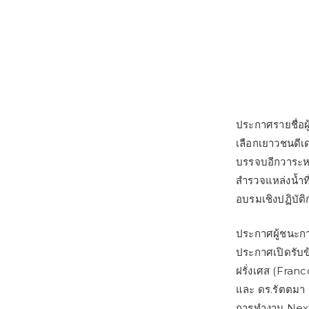
ประกาศรายชื่อผู้
เลือกเยาวชนดีเ
บรรจบอีกวาระหน
สำรวจแหล่งน้ำที
อบรมเชิงปฏิบัต
ประกาศผู้ชนะก
ประกาศเปิดรับข
ฝรั่งเศส (Fra
และ ดร.รัตตมา 
การทำงาน Next 