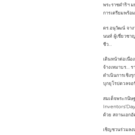
พระราชดำริฯ มห
การเตรียมพร้อ
ดร.อนุวัฒน์ จาง
นนท์ ผู้เชี่ยว
ชีว…
เดินหน้าต่อเนื่อ
จ้างเหมาบร… ราย
ดำเนินการเชิงร
บุกยุโรปดวลจอร์
สมเด็จพระกนิษ
Inventors’Day 
ด้วย สถานเอกอั
เชิญชวนร่วมลงน