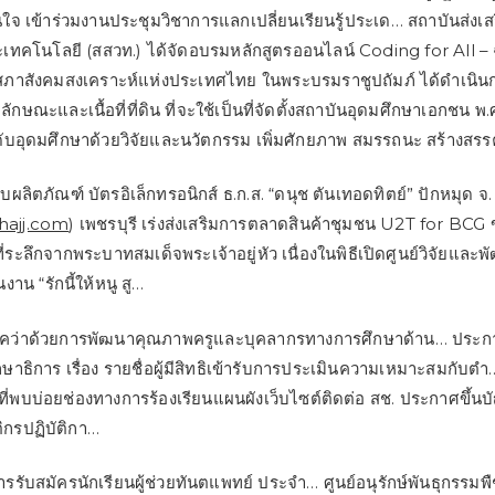
นใจ เข้าร่วมงานประชุมวิชาการแลกเปลี่ยนเรียนรู้ประเด… สถาบันส่งเ
เทคโนโลยี (สสวท.) ได้จัดอบรมหลักสูตรออนไลน์ Coding for All – 
ภาสังคมสงเคราะห์แห่งประเทศไทย ในพระบรมราชูปถัมภ์ ได้ดำเนินก
ษณะและเนื้อที่ที่ดิน ที่จะใช้เป็นที่จัดตั้งสถาบันอุดมศึกษาเอกชน พ.ศ
บอุดมศึกษาด้วยวิจัยและนวัตกรรม เพิ่มศักยภาพ สมรรถนะ สร้างสร
ยบผลิตภัณฑ์ บัตรอิเล็กทรอนิกส์ ธ.ก.ส. “ดนุช ตันเทอดทิตย์” ปักหมุด จ.
lhajj.com
) เพชรบุรี เร่งส่งเสริมการตลาดสินค้าชุมชน U2T for BCG
่ระลึกจากพระบาทสมเด็จพระเจ้าอยู่หัว เนื่องในพิธีเปิดศูนย์วิจัยและ
งาน “รักนี้ให้หนู สู…
ิภาคว่าด้วยการพัฒนาคุณภาพครูและบุคลากรทางการศึกษาด้าน… ประ
าธิการ เรื่อง รายชื่อผู้มีสิทธิเข้ารับการประเมินความเหมาะสมกับตำ
ที่พบบ่อยช่องทางการร้องเรียนแผนผังเว็บไซต์ติดต่อ สช. ประกาศขึ้นบัญ
ิกรปฏิบัติกา…
รรับสมัครนักเรียนผู้ช่วยทันตแพทย์ ประจำ… ศูนย์อนุรักษ์พันธุกรรมพื