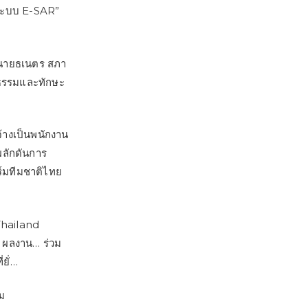
ระบบ E-SAR”
) นายธเนตร สภา
ยธรรมและทักษะ
ดจ้างเป็นพนักงาน
ผลักดันการ
ร์มทีมชาติไทย
Thailand
0 ผลงาน… ร่วม
ยั่…
ม