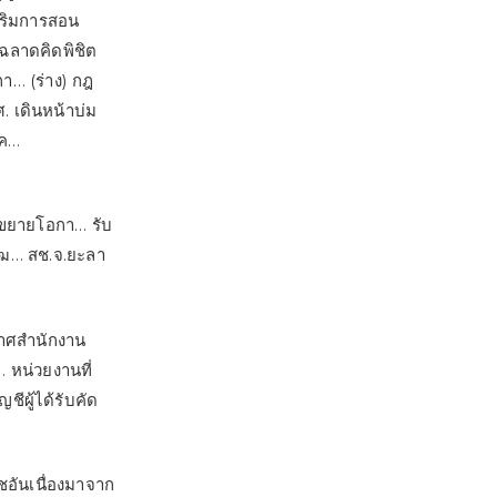
สริมการสอน
ฉลาดคิดพิชิต
า… (ร่าง) กฎ
. เดินหน้าบ่ม
รค…
 ขยายโอกา… รับ
พัฒ… สช.จ.ยะลา
กาศสำนักงาน
… หน่วยงานที่
ชีผู้ได้รับคัด
ชอันเนื่องมาจาก