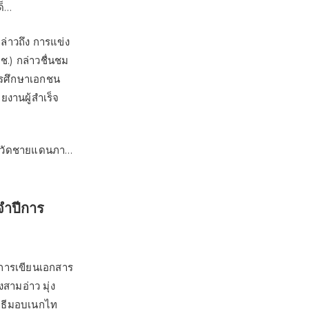
ด็…
ล่าวถึง การแข่ง
.) กล่าวชื่นชม
ารศึกษาเอกชน
งานผู้สำเร็จ
จังหวัดชายแดนภา…
จำปีการ
้การเขียนเอกสาร
ามอ่าว มุ่ง
ิธีมอบเนกไท