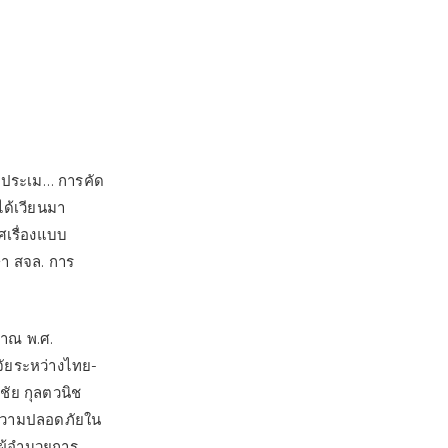
การประเม… การคัด
ด้เวียนมา
ศเรื่องแบบ
ษา สจล. การ
าณ พ.ศ.
จัยระหว่างไทย-
ัย กุลตวนิช
“ความปลอดภัยใน
ผู้อำนวยการ