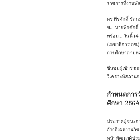
ราชการที่งานพัส
ดร.พีรศักดิ์ ร
ข… นายพีรศักดิ
พร้อม… วันนี้ 
(เลขาธิการ กช.
การศึกษาตามห
ชื่นชมผู้เข้าร่
วิเคราะห์สถานก
กำหนดการวั
ศึกษา 2564
ประกาศผู้ชนะกา
อ้างอิงผลงานวิ
หน้าพัฒนาผู้ป