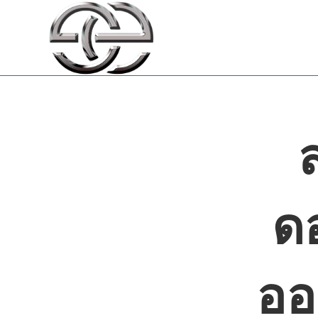
Skip
to
content
ด
ออ