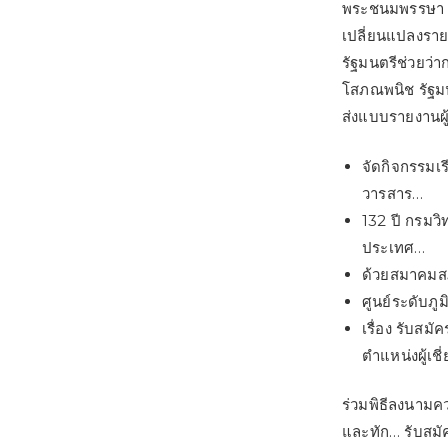
พระชนมพรรษา 2
เปลี่ยนแปลงราย
รัฐมนตรีช่วยว่
โสภณพนิช รัฐม
ส่งแบบรายงานผู
จัดกิจกรรมเ
วารสาร…
132 ปี กรมวิ
ประเทศ…
ด้วยสมาคมสภ
ศูนย์ระดับภ
เรื่อง รับส
ตำแหน่งผู้เ
ร่วมพิธีลงนามค
และทัก… รับสมัค