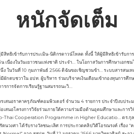
หนักจัดเต็ม
มีสิทธิเข้ารับการประเมิน-นิติกรดาวน์โหลด ทั้งนี้ ให้ผู้มีสิทธิเข้ารับ
ด่น เนื่องในวันเยาวชนแห่งชาติ ประจำ… ในโอกาสวันการศึกษาเอกชนไ
ึ่ง ในวันที่ 10 กุมภาพันธ์ 2566 ดิฉันขอเชิญชวนข้า… ระบบสารสนเท
่มีผักตบชวาใน อปท. ผู้บริหาร ร่วมบริจาคเงินเดือนเข้ากองทุนการศึก
ิการการจัดการเรียนรู้ฐานสมรรถนะวิ…
ารเสนอราคาครุภัณฑ์คอมพิวเตอร์ จำนวน 4 รายการ ประจำปีงบประม
้อเสนอโครงการวิจัยร่วมภายใต้ความร่วมมือด้านอุดมศึกษาและการวิ
nco-Thai Cooperation Programme in Higher Educatio… ดร.กุลช
รัตนวงศา ได้รับรางวัลชนะเลิศ การประกวดคลิปวิดีโอรณรงค์ เรื่อง 
Normal” จาก สสปท. วันที่ 12 มกราคม 2566 นายวิทยาศิลป์ สะอา 