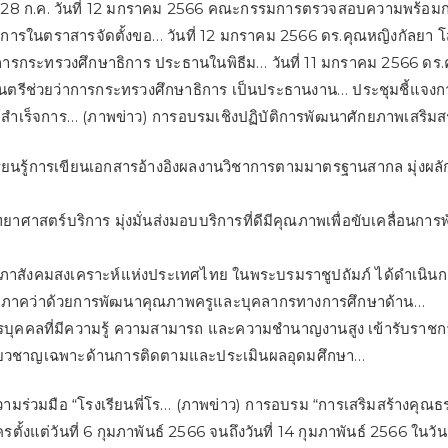
8 ก.ค. วันที่ 12 มกราคม 2566 คณะกรรมการตรวจสอบความพร้อม
การในตราสารจัดตั้งขอ… วันที่ 12 มกราคม 2566 ดร.คุณหญิงกัลยา
าการกระทรวงศึกษาธิการ ประธานในพิธีม… วันที่ 11 มกราคม 2566 ดร.
นตรีช่วยว่าการกระทรวงศึกษาธิการ เป็นประธานงาน… ประชุมชี้แจงก
้สำเร็จการ… (ภาพข่าว) การอบรมเชิงปฏิบัติการพัฒนาศักยภาพเสริมส
รียนรู้การเขียนเอกสารอ้างอิงผลงานวิชาการตามมาตรฐานสากล มุ่งผลั
ทยาศาสตร์บริการ มุ่งมั่นส่งมอบบริการที่ดีมีคุณภาพเพื่อขับเคลื่อนกา
าสังคมสงเคราะห์แห่งประเทศไทย ในพระบรมราชูปถัมภ์ ได้ดำเนิน
ูมิภาคว่าด้วยการพัฒนาคุณภาพครูและบุคลากรทางการศึกษาด้าน…
มัครบุคคลที่มีความรู้ ความสามารถ และความชำนาญงานสูง เข้ารับราช
ชี่ยวชาญเฉพาะด้านการติดตามและประเมินผลอุดมศึกษา…
วามร่วมมือ “โรงเรียนพี่โร… (ภาพข่าว) การอบรม “การเสริมสร้างคุณ
รตั้งแต่วันที่ 6 กุมภาพันธ์ 2566 จนถึงวันที่ 14 กุมภาพันธ์ 2566 ในว