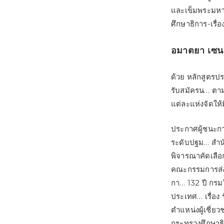
และเข็มพระมหาม
ศึกษาธิการ-เรื
อมาตยา เซน 
ด้วย หลักสูตรป
รับสมัครน… ตา
แต่ละแห่งจัดให
ประกาศผู้ชนะก
ระดับปฐม… สำน
พิจารณาคัดเลื
คณะกรรมการส่ง
กา… 132 ปี กรมว
ประเทศ… เรื่อง
ตำแหน่งผู้เชี
กระทรวงศึกษาธิก