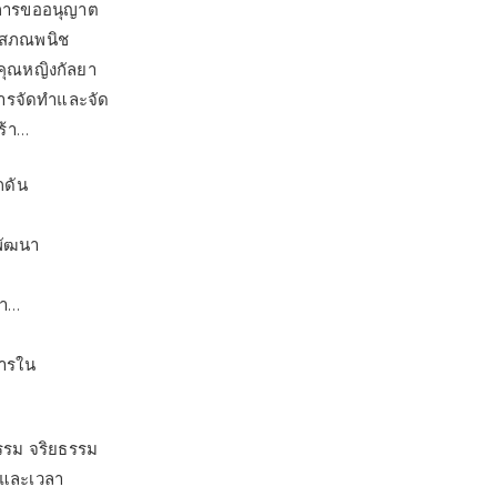
การขออนุญาต
 โสภณพนิช
คุณหญิงกัลยา
ารจัดทำและจัด
ร้า…
กดัน
รพัฒนา
กา…
การใน
ธรรม จริยธรรม
ันและเวลา