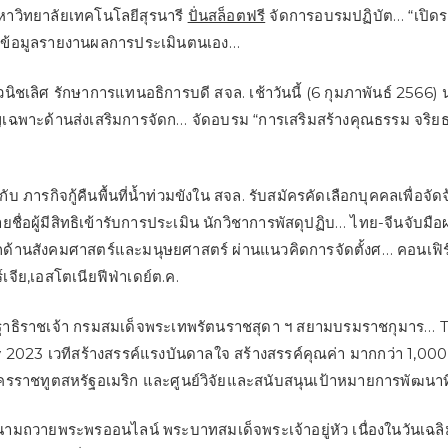
าวิทยาลัยเทคโนโลยีสุรนารี
ปั่นสล็อตฟรี
จัดการอบรมปฏิบัต… “เปิด
มข้อมูลรายงานผลการประเมินตนเอง…
วนิชเลิศ รักษาการแทนอธิการบดี สจล. เช้าวันนี้ (6 กุมภาพันธ์ 2566
ชาญเฉพาะด้านส่งเสริมการจัดก… จัดอบรม “การเสริมสร้างคุณธรรม จริ
งกับ ภารกิจกู้คืนพื้นที่น้ำท่วมขังใน สจล. รับสมัครคัดเลือกบุคคลเพื่อจั
ชื่อผู้มีสิทธิเข้ารับการประเมิน นักวิชาการพัสดุปฏิบ… ไทย-จีนจับมือ
ุกด้านสังคมศาสตร์และมนุษยศาสตร์ ผ่านแนวคิดการจัดตั้งศ… คอนเฟิ
เจีย,เอสโตเนียฟีฟ่าเดย์ต.ค.
ฐาธิราชเจ้า กรมสมเด็จพระเทพรัตนราชสุดา ฯ สยามบรมราชกุมาร… 
2023 เวทีสร้างสรรค์แรงบันดาลใจ สร้างสรรค์คุณค่า มากกว่า 1,00
ครราชทูตสหรัฐอเมริก และศูนย์วิจัยและสนับสนุนเป้าหมายการพัฒนาที่
ามถวายพระพรออนไลน์ พระบาทสมเด็จพระเจ้าอยู่หัว เนื่องในวันเฉลิ