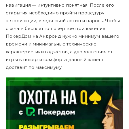
навигация — интуитивно понятная. После его
открытия необходимо пройти процедуру
авторизации, введя свой логин и пароль. Чтобы
скачать бесплатно покерное приложение
ПокерДом на Андроид нужно минимум вашего
времени и минимальные технические
характеристики гаджетов, а удовольствия от
игры в покер и комфорта данный клиент
доставит по максимуму.