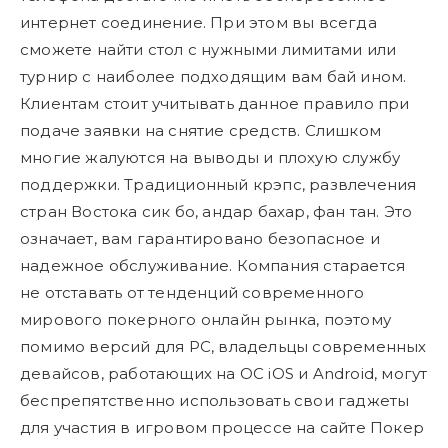
интернет соединение. При этом вы всегда
сможете найти стол с нужными лимитами или
турнир с наиболее подходящим вам бай ином.
Клиентам стоит учитывать данное правило при
подаче заявки на снятие средств. Слишком
многие жалуются на выводы и плохую службу
поддержки. Традиционный крэпс, развлечения
стран Востока сик бо, андар бахар, фан тан. Это
означает, вам гарантировано безопасное и
надежное обслуживание. Компания старается
не отставать от тенденций современного
мирового покерного онлайн рынка, поэтому
помимо версий для PC, владельцы современных
девайсов, работающих на ОС iOS и Android, могут
беспрепятственно использовать свои гаджеты
для участия в игровом процессе на сайте Покер