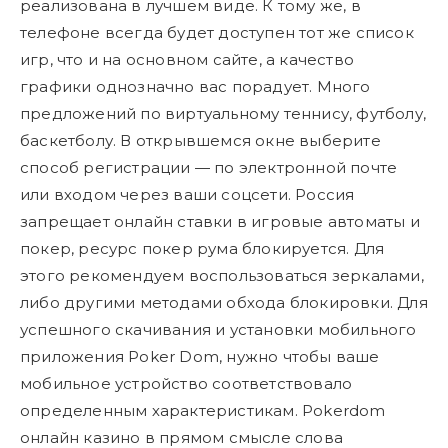
реализована в лучшем виде. К тому же, в
телефоне всегда будет доступен тот же список
игр, что и на основном сайте, а качество
графики однозначно вас порадует. Много
предложений по виртуальному теннису, футболу,
баскетболу. В открывшемся окне выберите
способ регистрации — по электронной почте
или входом через ваши соцсети. Россия
запрещает онлайн ставки в игровые автоматы и
покер, ресурс покер рума блокируется. Для
этого рекомендуем воспользоваться зеркалами,
либо другими методами обхода блокировки. Для
успешного скачивания и установки мобильного
приложения Poker Dom, нужно чтобы ваше
мобильное устройство соответствовало
определенным характеристикам. Pokerdom
онлайн казино в прямом смысле слова