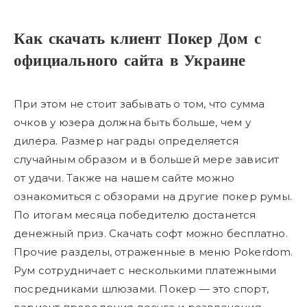
Как скачать клиент Покер Дом с
официального сайта в Украине
При этом не стоит забывать о том, что сумма
очков у юзера должна быть больше, чем у
дилера. Размер награды определяется
случайным образом и в большей мере зависит
от удачи. Также на нашем сайте можно
ознакомиться с обзорами на другие покер румы.
По итогам месяца победителю достанется
денежный приз. Скачать софт можно бесплатно.
Прочие разделы, отраженные в меню Pokerdom.
Рум сотрудничает с несколькими платежными
посредниками шлюзами. Покер — это спорт,