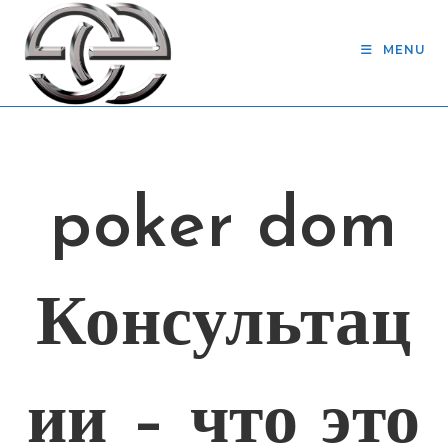
Skip
to
MENU
content
poker dom
Консультац
ии – что это