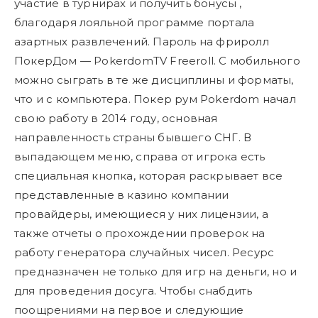
участие в турнирах и получить бонусы ,
благодаря лояльной программе портала
азартных развлечений. Пароль на фриролл
ПокерДом — PokerdomTV Freeroll. С мобильного
можно сыграть в те же дисциплины и форматы,
что и с компьютера. Покер рум Pokerdom начал
свою работу в 2014 году, основная
направленность страны бывшего СНГ. В
выпадающем меню, справа от игрока есть
специальная кнопка, которая раскрывает все
представленные в казино компании
провайдеры, имеющиеся у них лицензии, а
также отчеты о прохождении проверок на
работу генератора случайных чисел. Ресурс
предназначен не только для игр на деньги, но и
для проведения досуга. Чтобы снабдить
поощрениями на первое и следующие