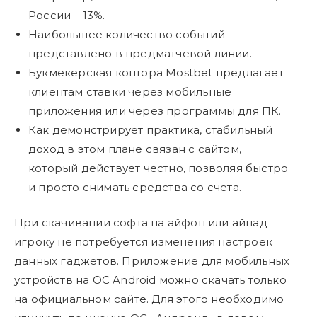
России – 13%.
Наибольшее количество событий
представлено в предматчевой линии.
Букмекерская контора Mostbet предлагает
клиентам ставки через мобильные
приложения или через программы для ПК.
Как демонстрирует практика, стабильный
доход в этом плане связан с сайтом,
который действует честно, позволяя быстро
и просто снимать средства со счета.
При скачивании софта на айфон или айпад
игроку не потребуется изменения настроек
данных гаджетов. Приложение для мобильных
устройств на ОС Android можно скачать только
на официальном сайте. Для этого необходимо