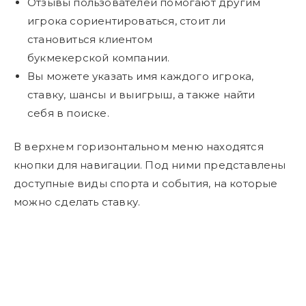
Отзывы пользователей помогают другим
игрока сориентироваться, стоит ли
становиться клиентом
букмекерской компании.
Вы можете указать имя каждого игрока,
ставку, шансы и выигрыш, а также найти
себя в поиске.
В верхнем горизонтальном меню находятся
кнопки для навигации. Под ними представлены
доступные виды спорта и события, на которые
можно сделать ставку.