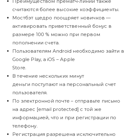
Преимуществом прематч-линии также
считаются более высокие коэффициенты.
Мостбэт щедро поощряет новичков —
активировать приветственный бонус в
размере 100 % можно при первом
пополнении счета.
Пользователям Android необходимо зайти в
Google Play, а iOS – Apple
Store.
В течение нескольких минут
деньги поступают на персональный счет
пользователя.
По электронной почте – отправьте письмо
на адрес [email protected] с той же
информацией, что и при регистрации по
телефону.
Регистрация разрешена исключительно