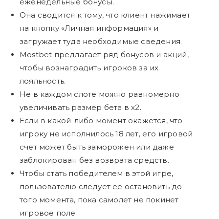
еженедельные бонусы.
Она сводится к тому, что клиент нажимает
на кнопку «Личная информация» и
загружает туда необходимые сведения.
Mostbet предлагает ряд бонусов и акций,
чтобы вознаградить игроков за их
лояльность.
Не в каждом слоте можно равномерно
увеличивать размер бета в х2.
Если в какой-либо момент окажется, что
игроку не исполнилось 18 лет, его игровой
счет может быть заморожен или даже
заблокирован без возврата средств.
Чтобы стать победителем в этой игре,
пользователю следует ее остановить до
того момента, пока самолет не покинет
игровое поле.