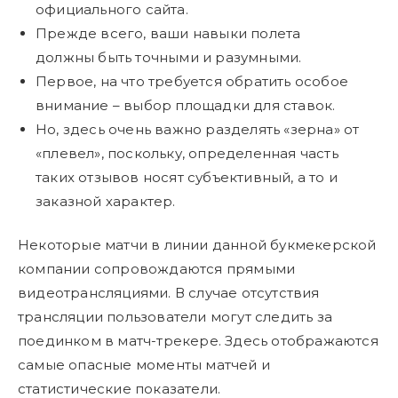
официального сайта.
Прежде всего, ваши навыки полета
должны быть точными и разумными.
Первое, на что требуется обратить особое
внимание – выбор площадки для ставок.
Но, здесь очень важно разделять «зерна» от
«плевел», поскольку, определенная часть
таких отзывов носят субъективный, а то и
заказной характер.
Некоторые матчи в линии данной букмекерской
компании сопровождаются прямыми
видеотрансляциями. В случае отсутствия
трансляции пользователи могут следить за
поединком в матч-трекере. Здесь отображаются
самые опасные моменты матчей и
статистические показатели.