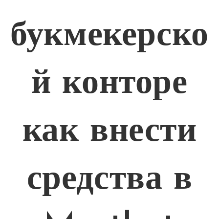
букмекерско
й конторе
как внести
средства в