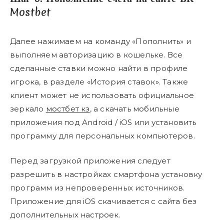
Mostbet
Далее нажимаем на команду «Пополнить» и
выполняем авторизацию в кошельке. Все
сделанные ставки можно найти в профиле
игрока, в разделе «История ставок». Также
клиент может не использовать официальное
зеркало
мостбет кз
, а скачать мобильные
приложения под Android / iOS или установить
программу для персональных компьютеров.
Перед загрузкой приложения следует
разрешить в настройках смартфона установку
программ из непроверенных источников.
Приложение для iOS скачивается с сайта без
дополнительных настроек.