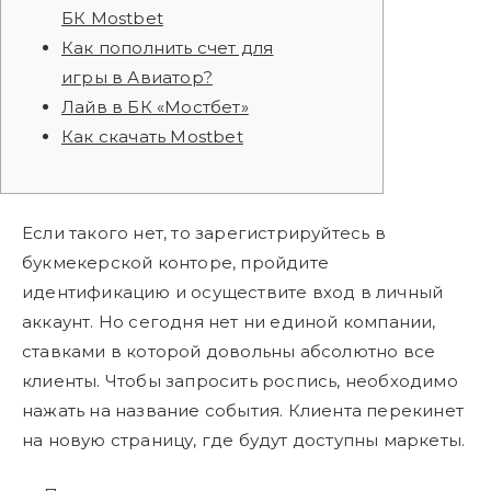
БК Mostbet
Как пополнить счет для
игры в Авиатор?
Лайв в БК «Мостбет»
Как скачать Mostbet
Если такого нет, то зарегистрируйтесь в
букмекерской конторе, пройдите
идентификацию и осуществите вход в личный
аккаунт. Но сегодня нет ни единой компании,
ставками в которой довольны абсолютно все
клиенты. Чтобы запросить роспись, необходимо
нажать на название события. Клиента перекинет
на новую страницу, где будут доступны маркеты.