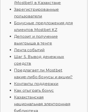
(Mostbet) в Казахстане
Зарегистрированные
пользователи
Бонусные предложения для
клиентов Mostbet KZ
Депозит и получение
выигрыша в тенге
Лента событий
Шаг 5. Вывод денежных
средств
Предлагает ли Mostbet
какие-либо бонусы и акции?
Контакты поддержки
Как отыграть бонус
Казахстанская
национальная электронная
библиотека