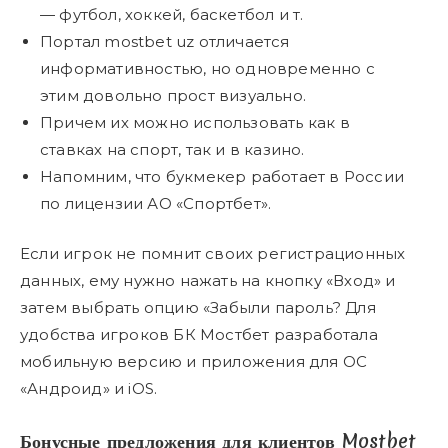
— футбол, хоккей, баскетбол и т.
Портал mostbet uz отличается
информативностью, но одновременно с
этим довольно прост визуально.
Причем их можно использовать как в
ставках на спорт, так и в казино.
Напомним, что букмекер работает в России
по лицензии АО «Спортбет».
Если игрок не помнит своих регистрационных
данных, ему нужно нажать на кнопку «Вход» и
затем выбрать опцию «Забыли пароль? Для
удобства игроков БК Мостбет разработала
мобильную версию и приложения для ОС
«Андроид» и iOS.
Бонусные предложения для клиентов Mostbet