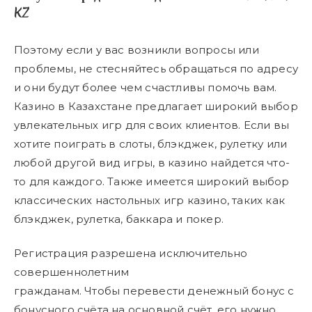
KZ
Поэтому если у вас возникли вопросы или
проблемы, не стесняйтесь обращаться по адресу
и они будут более чем счастливы помочь вам.
Казино в Казахстане предлагает широкий выбор
увлекательных игр для своих клиентов. Если вы
хотите поиграть в слоты, блэкджек, рулетку или
любой другой вид игры, в казино найдется что-
то для каждого. Также имеется широкий выбор
классических настольных игр казино, таких как
блэкджек, рулетка, баккара и покер.
Регистрация разрешена исключительно
совершеннолетним
гражданам. Чтобы перевести денежный бонус с
бонусного счёта на основной счёт, его нужно