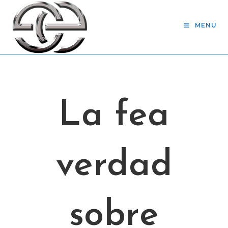
Skip
to
MENU
content
La fea
verdad
sobre