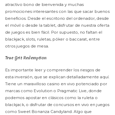
atractivo bono de bienvenida y muchas
promociones interesantes con las que sacar buenos
beneficios. Desde el escritorio del ordenador, desde
el móvil o desde la tablet, disfrutar de nuestra oferta
de juegos es bien fácil. Por supuesto, no faltan el
blackjack, slots, ruletas, póker o baccarat, entre
otros juegos de mesa.
True Grit Redemption
Es importante leer y comprender los riesgos de
esta inversión, que se explican detalladamente aquí.
Tiene un maravilloso casino en vivo potenciado por
marcas como Evolution o Pragmatic Live, donde
podemos apostar en clásicos como la ruleta o
blackjack, o disfrutar de concursos en vivo en juegos
como Sweet Bonanza Candyland. Algo que