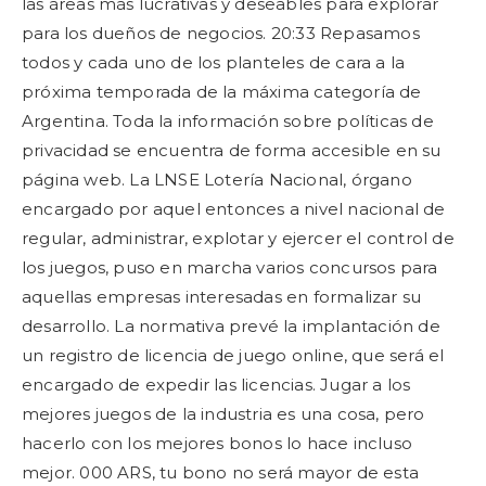
las áreas más lucrativas y deseables para explorar
para los dueños de negocios. 20:33 Repasamos
todos y cada uno de los planteles de cara a la
próxima temporada de la máxima categoría de
Argentina. Toda la información sobre políticas de
privacidad se encuentra de forma accesible en su
página web. La LNSE Lotería Nacional, órgano
encargado por aquel entonces a nivel nacional de
regular, administrar, explotar y ejercer el control de
los juegos, puso en marcha varios concursos para
aquellas empresas interesadas en formalizar su
desarrollo. La normativa prevé la implantación de
un registro de licencia de juego online, que será el
encargado de expedir las licencias. Jugar a los
mejores juegos de la industria es una cosa, pero
hacerlo con los mejores bonos lo hace incluso
mejor. 000 ARS, tu bono no será mayor de esta