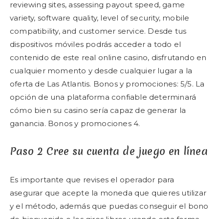
reviewing sites, assessing payout speed, game
variety, software quality, level of security, mobile
compatibility, and customer service. Desde tus
dispositivos móviles podrás acceder a todo el
contenido de este real online casino, disfrutando en
cualquier momento y desde cualquier lugar a la
oferta de Las Atlantis. Bonos y promociones: 5/5. La
opción de una plataforma confiable determinará
cómo bien su casino sería capaz de generar la
ganancia. Bonos y promociones 4.
Paso 2 Cree su cuenta de juego en línea
Es importante que revises el operador para
asegurar que acepte la moneda que quieres utilizar
y el método, además que puedas conseguir el bono