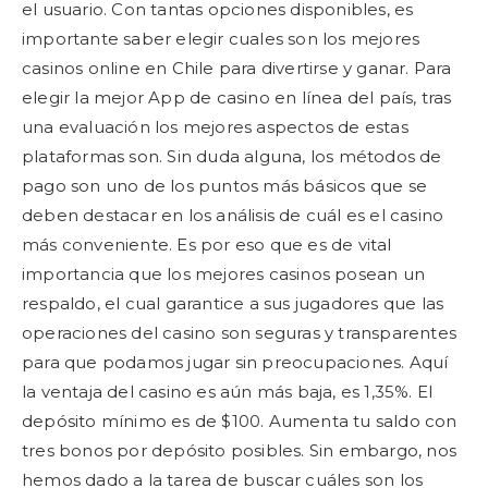
el usuario. Con tantas opciones disponibles, es
importante saber elegir cuales son los mejores
casinos online en Chile para divertirse y ganar. Para
elegir la mejor App de casino en línea del país, tras
una evaluación los mejores aspectos de estas
plataformas son. Sin duda alguna, los métodos de
pago son uno de los puntos más básicos que se
deben destacar en los análisis de cuál es el casino
más conveniente. Es por eso que es de vital
importancia que los mejores casinos posean un
respaldo, el cual garantice a sus jugadores que las
operaciones del casino son seguras y transparentes
para que podamos jugar sin preocupaciones. Aquí
la ventaja del casino es aún más baja, es 1,35%. El
depósito mínimo es de $100. Aumenta tu saldo con
tres bonos por depósito posibles. Sin embargo, nos
hemos dado a la tarea de buscar cuáles son los