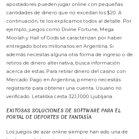
apostadores pueden jugar online con pequeñas
cantidades de dinero que no excedan los $20. A
continuación, te los explicamos todos al detalle. Por
ejemplo, juegos como Divine Fortune, Mega
Moolah y Hall of Gods se caracterizan por haber
entregado botes millonarios en Argentina. Si
además necesitas alguna otra forma de ingreso o de
retiros de dinero alternativa, busca información
acerca de estas. Para retirar dinero del casino con
Mercado Pago en Argentina, primero necesitás
registrarte para obtener una cuenta. Usuario no
verificado. Letališka cesta 32J,1000 Ljubljana.
EXITOSAS SOLUCIONES DE SOFTWARE PARA EL
PORTAL DE DEPORTES DE FANTASÍA
Los juegos de azar online siempre han sido una de