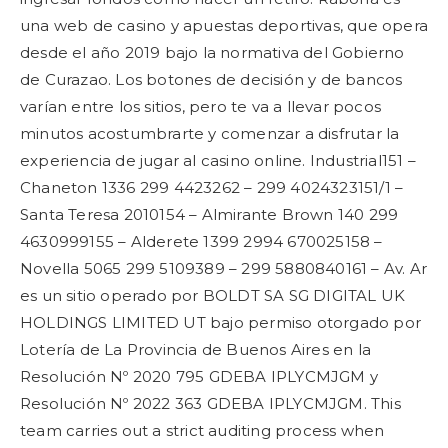
una web de casino y apuestas deportivas, que opera
desde el año 2019 bajo la normativa del Gobierno
de Curazao. Los botones de decisión y de bancos
varían entre los sitios, pero te va a llevar pocos
minutos acostumbrarte y comenzar a disfrutar la
experiencia de jugar al casino online. Industrial151 –
Chaneton 1336 299 4423262 – 299 4024323151/1 –
Santa Teresa 2010154 – Almirante Brown 140 299
4630999155 – Alderete 1399 2994 670025158 –
Novella 5065 299 5109389 – 299 5880840161 – Av. Ar
es un sitio operado por BOLDT SA SG DIGITAL UK
HOLDINGS LIMITED UT bajo permiso otorgado por
Lotería de La Provincia de Buenos Aires en la
Resolución Nº 2020 795 GDEBA IPLYCMJGM y
Resolución Nº 2022 363 GDEBA IPLYCMJGM. This
team carries out a strict auditing process when