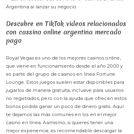
Descubre en TikTok videos relacionados
con cassino online argentina mercado
pago
Royal Vegas es uno de los mejores casinos online,
que viene en funcionamiento desde el año 2000 y
es parte del grupo de casinos en línea Fortune
Lounge. Estos juegos suelen estar disponibles para
jugarlos de manera gratuita, inclusive para usuarios
no registrados, pero con la ayuda que ofrecen estos
bonos podrás ganar un poco de dinero gratis. Aquí
te dejamos las más comunes en los en el mejor
casino en línea. Asimismo, si quieres tener una
mejor experiencia, es recomendable descargar la