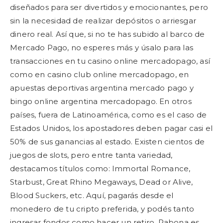
diseñados para ser divertidos y emocionantes, pero
sin la necesidad de realizar depósitos o arriesgar
dinero real. Así que, si no te has subido al barco de
Mercado Pago, no esperes más y úsalo para las
transacciones en tu casino online mercadopago, así
como en casino club online mercadopago, en
apuestas deportivas argentina mercado pago y
bingo online argentina mercadopago. En otros
países, fuera de Latinoamérica, como es el caso de
Estados Unidos, los apostadores deben pagar casi el
50% de sus ganancias al estado. Existen cientos de
juegos de slots, pero entre tanta variedad,
destacamos títulos como: Immortal Romance,
Starbust, Great Rhino Megaways, Dead or Alive,
Blood Suckers, etc. Aquí, pagarás desde el
monedero de tu cripto preferida, y podés tanto
ingresar fondos como hacer un retiro. Rabona es