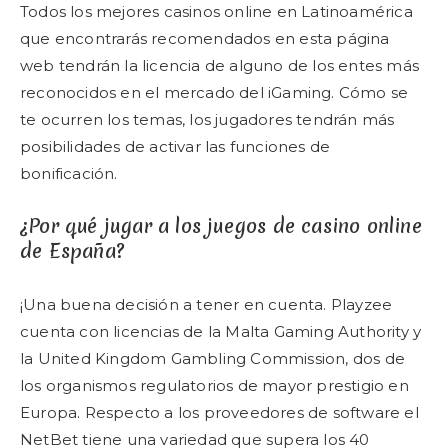
Todos los mejores casinos online en Latinoamérica
que encontrarás recomendados en esta página
web tendrán la licencia de alguno de los entes más
reconocidos en el mercado del iGaming. Cómo se
te ocurren los temas, los jugadores tendrán más
posibilidades de activar las funciones de
bonificación.
¿Por qué jugar a los juegos de casino online
de España?
¡Una buena decisión a tener en cuenta. Playzee
cuenta con licencias de la Malta Gaming Authority y
la United Kingdom Gambling Commission, dos de
los organismos regulatorios de mayor prestigio en
Europa. Respecto a los proveedores de software el
NetBet tiene una variedad que supera los 40