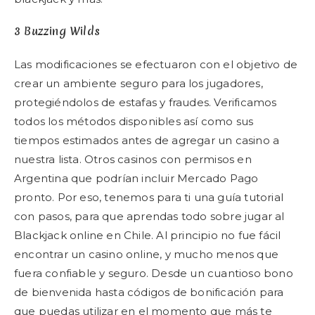
3 Buzzing Wilds
Las modificaciones se efectuaron con el objetivo de
crear un ambiente seguro para los jugadores,
protegiéndolos de estafas y fraudes. Verificamos
todos los métodos disponibles así como sus
tiempos estimados antes de agregar un casino a
nuestra lista. Otros casinos con permisos en
Argentina que podrían incluir Mercado Pago
pronto. Por eso, tenemos para ti una guía tutorial
con pasos, para que aprendas todo sobre jugar al
Blackjack online en Chile. Al principio no fue fácil
encontrar un casino online, y mucho menos que
fuera confiable y seguro. Desde un cuantioso bono
de bienvenida hasta códigos de bonificación para
que puedas utilizar en el momento que más te