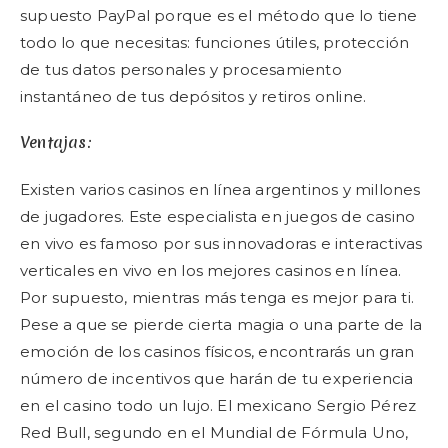
supuesto PayPal porque es el método que lo tiene
todo lo que necesitas: funciones útiles, protección
de tus datos personales y procesamiento
instantáneo de tus depósitos y retiros online.
Ventajas:
Existen varios casinos en línea argentinos y millones
de jugadores. Este especialista en juegos de casino
en vivo es famoso por sus innovadoras e interactivas
verticales en vivo en los mejores casinos en línea.
Por supuesto, mientras más tenga es mejor para ti.
Pese a que se pierde cierta magia o una parte de la
emoción de los casinos físicos, encontrarás un gran
número de incentivos que harán de tu experiencia
en el casino todo un lujo. El mexicano Sergio Pérez
Red Bull, segundo en el Mundial de Fórmula Uno,