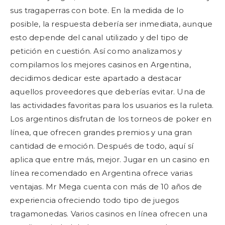
sus tragaperras con bote. En la medida de lo
posible, la respuesta debería ser inmediata, aunque
esto depende del canal utilizado y del tipo de
petición en cuestión. Así como analizamos y
compilamos los mejores casinos en Argentina,
decidimos dedicar este apartado a destacar
aquellos proveedores que deberías evitar. Una de
las actividades favoritas para los usuarios es la ruleta.
Los argentinos disfrutan de los torneos de poker en
línea, que ofrecen grandes premios y una gran
cantidad de emoción. Después de todo, aquí sí
aplica que entre más, mejor. Jugar en un casino en
línea recomendado en Argentina ofrece varias
ventajas. Mr Mega cuenta con más de 10 años de
experiencia ofreciendo todo tipo de juegos
tragamonedas. Varios casinos en línea ofrecen una