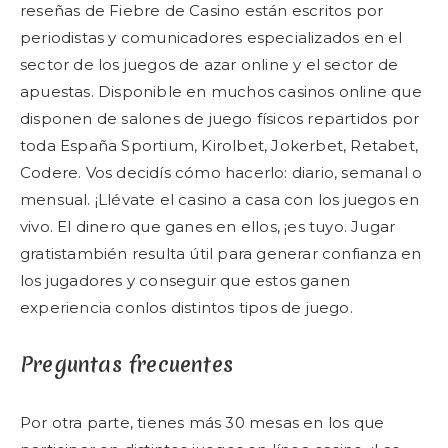
reseñas de Fiebre de Casino están escritos por
periodistas y comunicadores especializados en el
sector de los juegos de azar online y el sector de
apuestas. Disponible en muchos casinos online que
disponen de salones de juego físicos repartidos por
toda España Sportium, Kirolbet, Jokerbet, Retabet,
Codere. Vos decidís cómo hacerlo: diario, semanal o
mensual. ¡Llévate el casino a casa con los juegos en
vivo. El dinero que ganes en ellos, ¡es tuyo. Jugar
gratistambién resulta útil para generar confianza en
los jugadores y conseguir que estos ganen
experiencia conlos distintos tipos de juego.
Preguntas frecuentes
Por otra parte, tienes más 30 mesas en los que