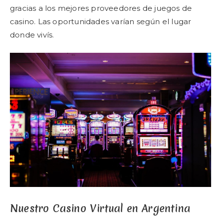
gracias a los mejores proveedores de juegos de
casino. Las oportunidades varían según el lugar
donde vivís.
Nuestro Casino Virtual en Argentina