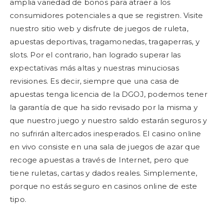
amplia variedad de bonos para atraer a los
consumidores potenciales a que se registren. Visite
nuestro sitio web y disfrute de juegos de ruleta,
apuestas deportivas, tragamonedas, tragaperras, y
slots. Por el contrario, han logrado superar las
expectativas más altas y nuestras minuciosas
revisiones. Es decir, siempre que una casa de
apuestas tenga licencia de la DGOJ, podemos tener
la garantía de que ha sido revisado por la misma y
que nuestro juego y nuestro saldo estarán seguros y
no sufrirán altercados inesperados. El casino online
en vivo consiste en una sala de juegos de azar que
recoge apuestas a través de Internet, pero que
tiene ruletas, cartas y dados reales. Simplemente,
porque no estás seguro en casinos online de este
tipo.