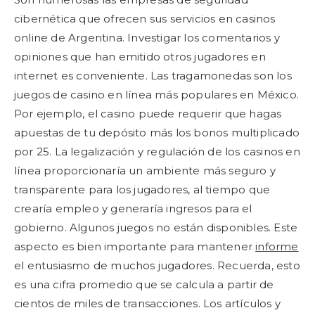
cibernética que ofrecen sus servicios en casinos
online de Argentina. Investigar los comentarios y
opiniones que han emitido otros jugadores en
internet es conveniente. Las tragamonedas son los
juegos de casino en línea más populares en México.
Por ejemplo, el casino puede requerir que hagas
apuestas de tu depósito más los bonos multiplicado
por 25. La legalización y regulación de los casinos en
línea proporcionaría un ambiente más seguro y
transparente para los jugadores, al tiempo que
crearía empleo y generaría ingresos para el
gobierno. Algunos juegos no están disponibles. Este
aspecto es bien importante para mantener
informe
el entusiasmo de muchos jugadores. Recuerda, esto
es una cifra promedio que se calcula a partir de
cientos de miles de transacciones. Los artículos y