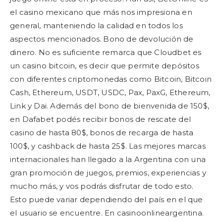
el casino mexicano que más nos impresiona en
general, manteniendo la calidad en todos los
aspectos mencionados. Bono de devolución de
dinero. No es suficiente remarca que Cloudbet es
un casino bitcoin, es decir que permite depósitos
con diferentes criptomonedas como Bitcoin, Bitcoin
Cash, Ethereum, USDT, USDC, Pax, PaxG, Ethereum,
Link y Dai. Además del bono de bienvenida de 150$,
en Dafabet podés recibir bonos de rescate del
casino de hasta 80$, bonos de recarga de hasta
100$, y cashback de hasta 25$. Las mejores marcas
internacionales han llegado a la Argentina con una
gran promoción de juegos, premios, experiencias y
mucho más, y vos podrás disfrutar de todo esto.
Esto puede variar dependiendo del país en el que
el usuario se encuentre. En casinoonlineargentina.