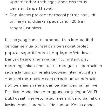
update terbaru sehingga Anda bisa terus
bermain tanpa khawatir.
Popularitas provider berbagai permainan judi
online yang didirikan pada tahun 2015 ini
sangat luar biasa.
Kasino yang kami rekomendasikan kompatibel
dengan semua ponsel dan perangkat tablet
popular seperti Android, Apple, dan Windows.
Banyak kasino menawarkan fitur instant play,
memungkinkan Anda untuk mengakses permainan
secara langsung melalui browser internet pilihan
Anda. Ini merupakan cara terbaik untuk bermain
slot, permainan meja, dan bahkan permainan live.
Pastikan Anda tidak menggunakan jaringan Wi-Fi
publik saat menyetor atau menarik uang dari akun
kasino Anda, karena ini tidak aman. Ketika anda