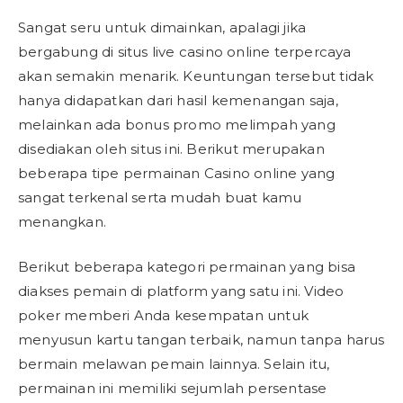
Sangat seru untuk dimainkan, apalagi jika
bergabung di situs live casino online terpercaya
akan semakin menarik. Keuntungan tersebut tidak
hanya didapatkan dari hasil kemenangan saja,
melainkan ada bonus promo melimpah yang
disediakan oleh situs ini. Berikut merupakan
beberapa tipe permainan Casino online yang
sangat terkenal serta mudah buat kamu
menangkan.
Berikut beberapa kategori permainan yang bisa
diakses pemain di platform yang satu ini. Video
poker memberi Anda kesempatan untuk
menyusun kartu tangan terbaik, namun tanpa harus
bermain melawan pemain lainnya. Selain itu,
permainan ini memiliki sejumlah persentase