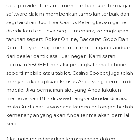
satu provider ternama mengembangkan berbagai
software dalam memberikan tampilan terbaik dari
segi taruhan Judi Live Casino. Kelengkapan game
disediakan tentunya begitu menarik, kelengkapan
taruhan seperti Poker Online, Baccarat, Sicbo Dan
Roulette yang siap menemanimu dengan panduan
dari dealer cantik asal luar negeri. Kami saran
bermain SBOBET melalui perangkat smartphone
seperti mobile atau tablet. Casino Sbobet juga telah
menyediakan aplikasi khusus Anda yang bermain di
mobile. Jika permainan slot yang Anda lakukan
menawarkan RTP di bawah angka standar di atas,
maka Anda harus waspada karena potongan hadiah
kemenangan yang akan Anda terima akan bernilai
kecil.
Jika ingin mendapatkan kemenangan dalam