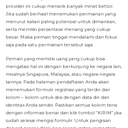
provider ini cukup menarik banyak minat bettor.
Jika sudah berhasil menemukan permainan yang
menurut kalian paling potensial untuk dimainkan,
serta memiliki persentase menang yang cukup
besar. Maka pemain tinggal mendalami dan fokus
saja pada satu permainan tersebut saja.
Pemain yang memiliki uang yang cukup bisa
mengatasi hal ini dengan berkunjung ke negara lain,
misalnya Singapura, Malaysia, atau negara-negara
lainnya. Pada halaman pendaftaran Anda akan
menemukan formulir registrasi yang terdiri dari
kolom – kolom untuk diisi dengan data diri dan
identitas Anda sendiri. Pastikan semua kolom terisi
dengan informasi benar dan klik tombol “KIRIM” jika
sudah selesai mengisi formulir. Untuk pengisian