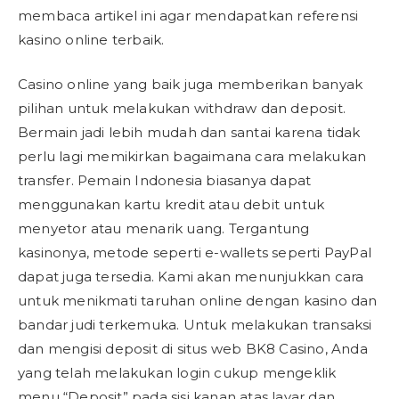
membaca artikel ini agar mendapatkan referensi
kasino online terbaik.
Casino online yang baik juga memberikan banyak
pilihan untuk melakukan withdraw dan deposit.
Bermain jadi lebih mudah dan santai karena tidak
perlu lagi memikirkan bagaimana cara melakukan
transfer. Pemain Indonesia biasanya dapat
menggunakan kartu kredit atau debit untuk
menyetor atau menarik uang. Tergantung
kasinonya, metode seperti e-wallets seperti PayPal
dapat juga tersedia. Kami akan menunjukkan cara
untuk menikmati taruhan online dengan kasino dan
bandar judi terkemuka. Untuk melakukan transaksi
dan mengisi deposit di situs web BK8 Casino, Anda
yang telah melakukan login cukup mengeklik
menu “Deposit” pada sisi kanan atas layar dan