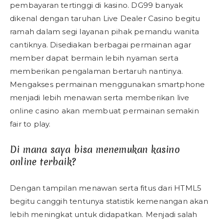
pembayaran tertinggi di kasino. DG99 banyak
dikenal dengan taruhan Live Dealer Casino begitu
ramah dalam segi layanan pihak pemandu wanita
cantiknya. Disediakan berbagai permainan agar
member dapat bermain lebih nyaman serta
memberikan pengalaman bertaruh nantinya.
Mengakses permainan menggunakan smartphone
menjadi lebih menawan serta memberikan live
online casino akan membuat permainan semakin
fair to play.
Di mana saya bisa menemukan kasino
online terbaik?
Dengan tampilan menawan serta fitus dari HTML5
begitu canggih tentunya statistik kemenangan akan
lebih meningkat untuk didapatkan. Menjadi salah