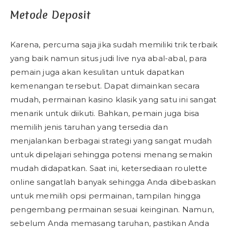
Metode Deposit
Karena, percuma saja jika sudah memiliki trik terbaik
yang baik namun situs judi live nya abal-abal, para
pemain juga akan kesulitan untuk dapatkan
kemenangan tersebut. Dapat dimainkan secara
mudah, permainan kasino klasik yang satu ini sangat
menarik untuk diikuti. Bahkan, pemain juga bisa
memilih jenis taruhan yang tersedia dan
menjalankan berbagai strategi yang sangat mudah
untuk dipelajari sehingga potensi menang semakin
mudah didapatkan. Saat ini, ketersediaan roulette
online sangatlah banyak sehingga Anda dibebaskan
untuk memilih opsi permainan, tampilan hingga
pengembang permainan sesuai keinginan. Namun,
sebelum Anda memasang taruhan, pastikan Anda