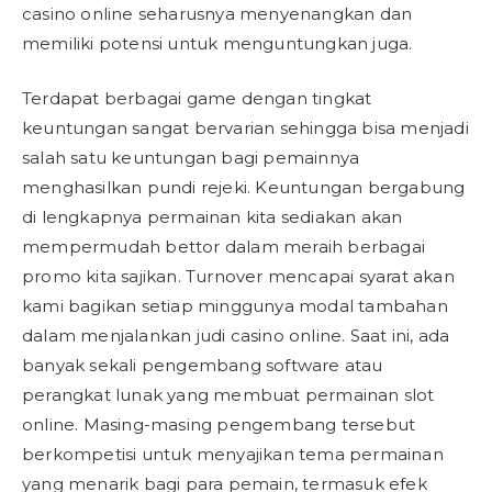
casino online seharusnya menyenangkan dan
memiliki potensi untuk menguntungkan juga.
Terdapat berbagai game dengan tingkat
keuntungan sangat bervarian sehingga bisa menjadi
salah satu keuntungan bagi pemainnya
menghasilkan pundi rejeki. Keuntungan bergabung
di lengkapnya permainan kita sediakan akan
mempermudah bettor dalam meraih berbagai
promo kita sajikan. Turnover mencapai syarat akan
kami bagikan setiap minggunya modal tambahan
dalam menjalankan judi casino online. Saat ini, ada
banyak sekali pengembang software atau
perangkat lunak yang membuat permainan slot
online. Masing-masing pengembang tersebut
berkompetisi untuk menyajikan tema permainan
yang menarik bagi para pemain, termasuk efek