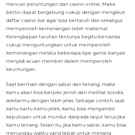
mencari peruntungan dari casino online, Maka
bettor dapat bergabung cukup dengan mengikuti
daftar casino live agar bisa bertaruh dan sekaligus
memperoleh kemenangan lebih maksimal.
Kelengkapan taruhan tentunya begitu bervariasi
cukup menguntungkan untuk memperoleh
kemenangan melalui beberapa tipe game banyak
menjadi acuan member dalam memperoleh
keuntungan.
Saat bermain dengan sabar dan tenang, maka
kamu akan bisa berpikir jernih dan melihat kondisi
sekitarmu dengan lebih jelas. Sebagai contoh, saat
kartu-kartu kamu jelek, kamu bisa mengambil
keputusan untuk mundur daripada lanjut terus jika
kamu tenang. Selain itu, jika kamu sabar, kamu bisa
menunggu waktu yang tepat untuk menang