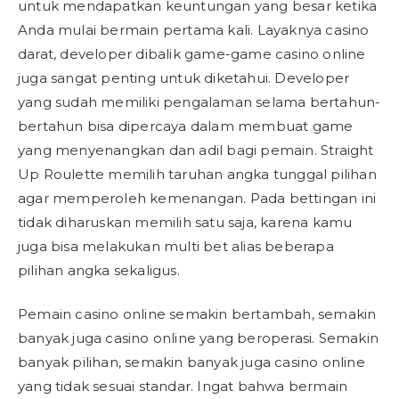
untuk mendapatkan keuntungan yang besar ketika
Anda mulai bermain pertama kali. Layaknya casino
darat, developer dibalik game-game casino online
juga sangat penting untuk diketahui. Developer
yang sudah memiliki pengalaman selama bertahun-
bertahun bisa dipercaya dalam membuat game
yang menyenangkan dan adil bagi pemain. Straight
Up Roulette memilih taruhan angka tunggal pilihan
agar memperoleh kemenangan. Pada bettingan ini
tidak diharuskan memilih satu saja, karena kamu
juga bisa melakukan multi bet alias beberapa
pilihan angka sekaligus.
Pemain casino online semakin bertambah, semakin
banyak juga casino online yang beroperasi. Semakin
banyak pilihan, semakin banyak juga casino online
yang tidak sesuai standar. Ingat bahwa bermain