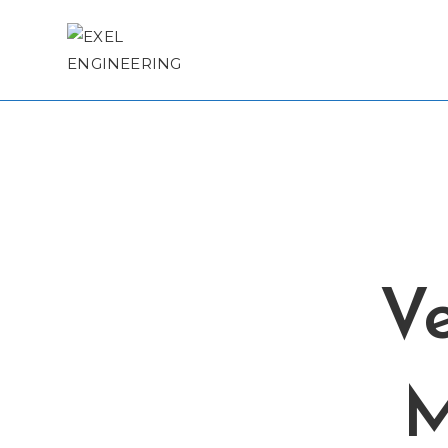
Skip
to
content
V
M