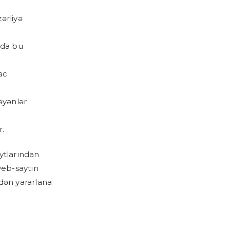
ərliyə
anda bu
ac
əyənlər
r.
aytlarından
 veb-saytın
dən yararlana