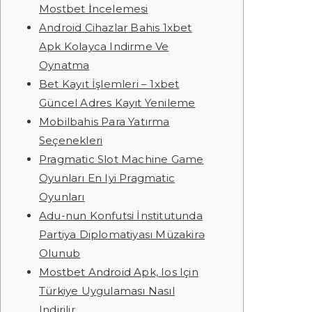
Mostbet İncelemesi
Android Cihazlar Bahis 1xbet
Apk Kolayca Indirme Ve
Oynatma
Bet Kayıt İşlemleri – 1xbet
Güncel Adres Kayıt Yenileme
Mobilbahis Para Yatırma
Seçenekleri
Pragmatic Slot Machine Game
Oyunları En Iyi Pragmatic
Oyunları
Adu-nun Konfutsi İnstitutunda
Partiya Diplomatiyası Müzakirə
Olunub
Mostbet Android Apk, Ios Için
Türkiye Uygulaması Nasıl
Indirilir