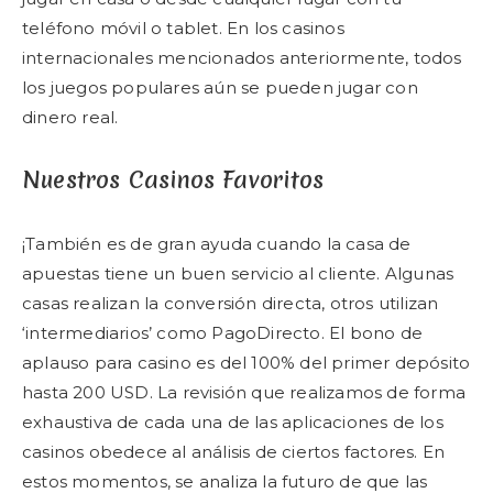
teléfono móvil o tablet. En los casinos
internacionales mencionados anteriormente, todos
los juegos populares aún se pueden jugar con
dinero real.
Nuestros Casinos Favoritos
¡También es de gran ayuda cuando la casa de
apuestas tiene un buen servicio al cliente. Algunas
casas realizan la conversión directa, otros utilizan
‘intermediarios’ como PagoDirecto. El bono de
aplauso para casino es del 100% del primer depósito
hasta 200 USD. La revisión que realizamos de forma
exhaustiva de cada una de las aplicaciones de los
casinos obedece al análisis de ciertos factores. En
estos momentos, se analiza la futuro de que las