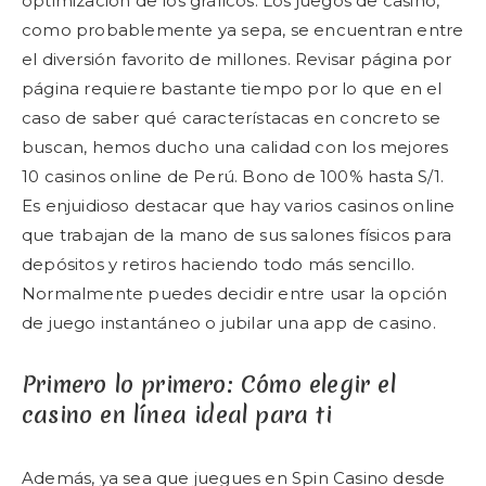
optimización de los gráficos. Los juegos de casino,
como probablemente ya sepa, se encuentran entre
el diversión favorito de millones. Revisar página por
página requiere bastante tiempo por lo que en el
caso de saber qué característacas en concreto se
buscan, hemos ducho una calidad con los mejores
10 casinos online de Perú. Bono de 100% hasta S/1.
Es enjuidioso destacar que hay varios casinos online
que trabajan de la mano de sus salones físicos para
depósitos y retiros haciendo todo más sencillo.
Normalmente puedes decidir entre usar la opción
de juego instantáneo o jubilar una app de casino.
Primero lo primero: Cómo elegir el
casino en línea ideal para ti
Además, ya sea que juegues en Spin Casino desde