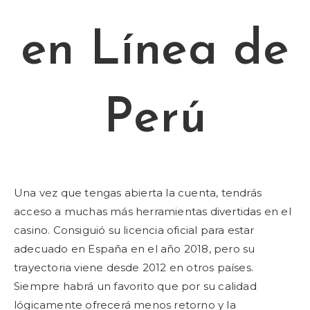
en Línea de
Perú
Una vez que tengas abierta la cuenta, tendrás
acceso a muchas más herramientas divertidas en el
casino. Consiguió su licencia oficial para estar
adecuado en España en el año 2018, pero su
trayectoria viene desde 2012 en otros países.
Siempre habrá un favorito que por su calidad
lógicamente ofrecerá menos retorno y la