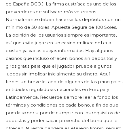
de España DGOJ. La firma austríaca es uno de los
proveedores de software más veteranos.
Normalmente deben hacerse los depósitos con un
mínimo de 30 soles. Apuesta Segura de 100 Soles.
La opinión de los usuarios siempre es importante,
así que evita jugar en un casino enlínea del cual
existan ya varias quejas informadas. Hay algunos
casinos que incluso ofrecen bonos sin depósitos y
giros gratis para que el jugador pruebe algunos
juegos sin implicar inicialmente su dinero. Aquí
tienes un breve listado de algunos de las principales
entidades reguladoras nacionales en Europa y
Latinoamérica. Recuerde siempre leer a fondo los
términos y condiciones de cada bono, a fin de que
pueda saber si puede cumplir con los requisitos de
apuestas y poder sacar provecho del bono que le
ofrecen. Nuestra bandera es el juego limpio, seguro