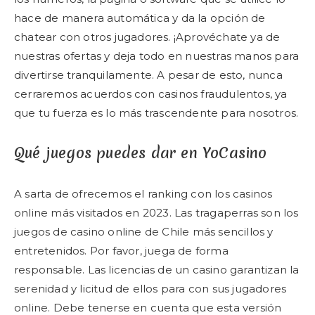
hace de manera automática y da la opción de
chatear con otros jugadores. ¡Aprovéchate ya de
nuestras ofertas y deja todo en nuestras manos para
divertirse tranquilamente. A pesar de esto, nunca
cerraremos acuerdos con casinos fraudulentos, ya
que tu fuerza es lo más trascendente para nosotros.
Qué juegos puedes dar en YoCasino
A sarta de ofrecemos el ranking con los casinos
online más visitados en 2023. Las tragaperras son los
juegos de casino online de Chile más sencillos y
entretenidos. Por favor, juega de forma
responsable. Las licencias de un casino garantizan la
serenidad y licitud de ellos para con sus jugadores
online. Debe tenerse en cuenta que esta versión