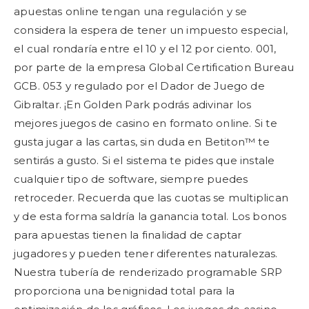
apuestas online tengan una regulación y se
considera la espera de tener un impuesto especial,
el cual rondaría entre el 10 y el 12 por ciento. 001,
por parte de la empresa Global Certification Bureau
GCB. 053 y regulado por el Dador de Juego de
Gibraltar. ¡En Golden Park podrás adivinar los
mejores juegos de casino en formato online. Si te
gusta jugar a las cartas, sin duda en Betiton™ te
sentirás a gusto. Si el sistema te pides que instale
cualquier tipo de software, siempre puedes
retroceder. Recuerda que las cuotas se multiplican
y de esta forma saldría la ganancia total. Los bonos
para apuestas tienen la finalidad de captar
jugadores y pueden tener diferentes naturalezas.
Nuestra tubería de renderizado programable SRP
proporciona una benignidad total para la