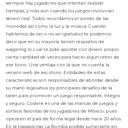
siempre hay jugadores que intentan realizar
trampas, y más aún cuando los juegos involucran
dinero real. Todos recordamos el sonido de las
monedas así como la luz y la música. Cuando
hablamos de ser o no ser gratuitos te podemos
decir que en su mayoría tienen requisitos de
wagering lo cual te pide apostar con dinero propio
cierta cantidad de veces para hacer algún retiro de
ese bono. Una ventaja con la que no cuenta la
versión web de escritorio. Entidades de estas
características son responsables de abordar desde
su mano legislativa los principales desafíos de la
taller para promover un juego responsable, íntegro
y seguro. Codere es una de las marcas de juegos y
sorteos favoritas de los jugadores de México, pues
opera en el país de forma legal desde hace 20 años.
En la tragaperras La Bomba podrás sumergirte en