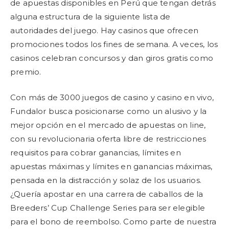
de apuestas disponibles en Perú que tengan detrás
alguna estructura de la siguiente lista de
autoridades del juego. Hay casinos que ofrecen
promociones todos los fines de semana. A veces, los
casinos celebran concursos y dan giros gratis como
premio.
Con más de 3000 juegos de casino y casino en vivo,
Fundalor busca posicionarse como un alusivo y la
mejor opción en el mercado de apuestas on line,
con su revolucionaria oferta libre de restricciones
requisitos para cobrar ganancias, límites en
apuestas máximas y límites en ganancias máximas,
pensada en la distracción y solaz de los usuarios.
¿Quería apostar en una carrera de caballos de la
Breeders’ Cup Challenge Series para ser elegible
para el bono de reembolso. Como parte de nuestra