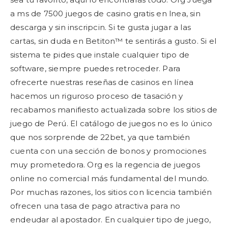
a ms de 7500 juegos de casino gratis en lnea, sin
descarga y sin inscripcin. Si te gusta jugar a las
cartas, sin duda en Betiton™ te sentirás a gusto. Si el
sistema te pides que instale cualquier tipo de
software, siempre puedes retroceder. Para
ofrecerte nuestras reseñas de casinos en línea
hacemos un riguroso proceso de tasación y
recabamos manifiesto actualizada sobre los sitios de
juego de Perú. El catálogo de juegos no es lo único
que nos sorprende de 22bet, ya que también
cuenta con una sección de bonos y promociones
muy prometedora. Org es la regencia de juegos
online no comercial más fundamental del mundo.
Por muchas razones, los sitios con licencia también
ofrecen una tasa de pago atractiva para no
endeudar al apostador. En cualquier tipo de juego,