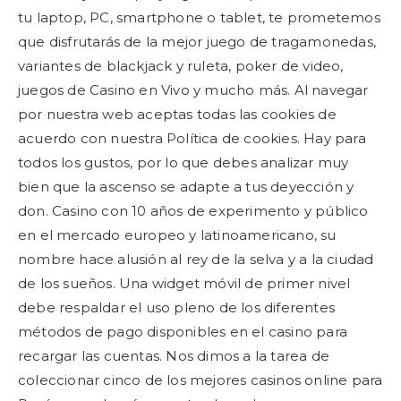
tu laptop, PC, smartphone o tablet, te prometemos
que disfrutarás de la mejor juego de tragamonedas,
variantes de blackjack y ruleta, poker de video,
juegos de Casino en Vivo y mucho más. Al navegar
por nuestra web aceptas todas las cookies de
acuerdo con nuestra Política de cookies. Hay para
todos los gustos, por lo que debes analizar muy
bien que la ascenso se adapte a tus deyección y
don. Casino con 10 años de experimento y público
en el mercado europeo y latinoamericano, su
nombre hace alusión al rey de la selva y a la ciudad
de los sueños. Una widget móvil de primer nivel
debe respaldar el uso pleno de los diferentes
métodos de pago disponibles en el casino para
recargar las cuentas. Nos dimos a la tarea de
coleccionar cinco de los mejores casinos online para