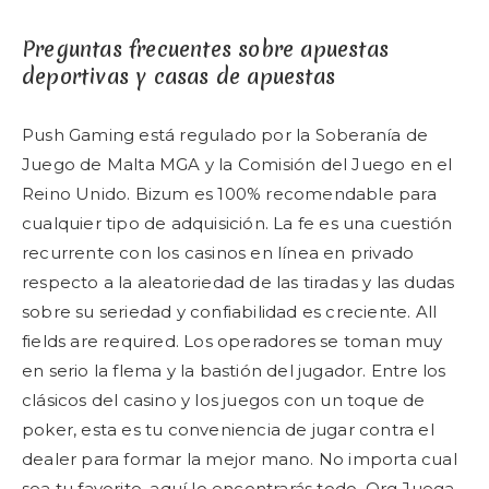
Preguntas frecuentes sobre apuestas
deportivas y casas de apuestas
Push Gaming está regulado por la Soberanía de
Juego de Malta MGA y la Comisión del Juego en el
Reino Unido. Bizum es 100% recomendable para
cualquier tipo de adquisición. La fe es una cuestión
recurrente con los casinos en línea en privado
respecto a la aleatoriedad de las tiradas y las dudas
sobre su seriedad y confiabilidad es creciente. All
fields are required. Los operadores se toman muy
en serio la flema y la bastión del jugador. Entre los
clásicos del casino y los juegos con un toque de
poker, esta es tu conveniencia de jugar contra el
dealer para formar la mejor mano. No importa cual
sea tu favorito, aquí lo encontrarás todo. Org Juega