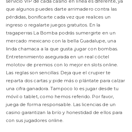
servicio VIP de cada casino en línea es diferente, ya
que algunos puedes darte arrimadero contra las
pérdidas, bonificarte cada vez que realices un
ingreso o regalarte juegos gratuitos. En la
tragaperras La Bomba podrás sumergirte en un
mercado mexicano con la bella Guadalupe, una
linda chamaca a la que gusta ¡jugar con bombas.
Entretenimiento asegurada en un real cóctel
molotov de premios con lo mejor en slots online.
Las reglas son sencillas: Deja que el crupier te
reparta dos cartas y pide más o plántate para calzar
una cifra ganadora. Tampoco lo es jugar desde tu
móvil o tablet, como hemos referido. Por favor,
juega de forma responsable. Las licencias de un
casino garantizan la brío y honestidad de ellos para
con sus jugadores online.