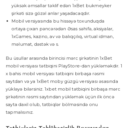
yüksək əmsallar təklif edən 1xBet bukmeyker
şirkəti sizə gözəl anlar yaşadacaqdır.
Mobil versiyasında bu hissəyə toxunduqda
ortaya çıxan pəncərədən Əsas səhifə, aksiyalar,
1xGames, kazino, av və balıqçılıq, virtual idman,
məlumat, dəstək və s.
Bu üsullar arasında birincisi mərc şirkətinin 1xBet
mobil versiyası tətbiqini PlayStore-dan yükləməkdir. 1
x bahis mobil versiyası tətbiqini birbaşa rəsmi
saytdan və ya 1xBet moby güzgü versiyası əsasında
yükləyə bilərsiniz. 1xbet mobil tətbiqini birbaşa mərc
şirkətinin rəsmi saytından yükləmək üçün ilk öncə
sayta daxil olub, tətbiqlər bölməsində onu
tapmalısınız.