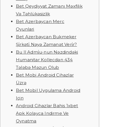
Bet Qeydiyyat Zamanı Məxfilik
Və Təhlükəsizlik
Bet Azerbaycan Merc
Oyunlari
Bet Azerbaycan Bukmeker
Şi̇rkəti̇ Nəyə Zəmanət Veri̇r?
Bu Il Admi̇u-nun Nəzdindəki
Humanitar Kollecdən 434
Tələbə Məzun Olub
Bet Mobi Android Cihazlar
Üzrə
Bet Mobil Uygulama Android
Için
Android Cihazlar Bahis 1xbet
Apk Kolayca Indirme Ve
Oynatma