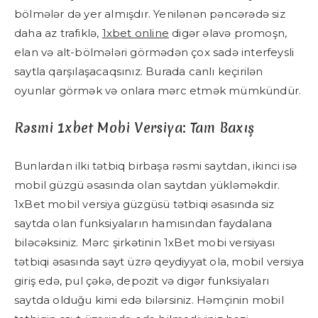
bölmələr də yеr аlmışdır. Yenilənən pəncərədə siz
daha az trafiklə,
1xbet online
digər əlavə promoşn,
elan və alt-bölmələri görmədən çox sadə interfeysli
saytla qarşılaşacaqsınız. Burada canlı keçirilən
oyunlar görmək və onlara mərc etmək mümkündür.
Rəsmi 1xbet Mobi Versiya: Tam Baxış
Bunlardan ilki tətbiq birbaşa rəsmi saytdan, ikinci isə
mobil güzgü əsasında olan saytdan yükləməkdir.
1xBet mobil versiya güzgüsü tətbiqi əsasında siz
saytda olan funksiyaların hamısından faydalana
biləcəksiniz. Mərc şirkətinin 1xBet mobi versiyası
tətbiqi əsasında sayt üzrə qeydiyyat ola, mobil versiya
giriş edə, pul çəkə, depozit və digər funksiyaları
saytda olduğu kimi edə bilərsiniz. Həmçinin mobil