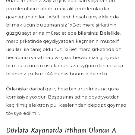
edə bilmərsiniz. Sayta giriş edərkən yaşanan bu
problemlərin səbəbi müxtəlif problemlərdən
qaynaqlana bilər. 1xBet fərdi hesab giriş əldə edə
bilmək üçün bu zaman siz 1xBet mərc şirkətinin
güzgü saytlarına müraciət edə bilərsiniz. Beləliklə,
mərc şirkətində qeydiyyatdan keçmənin müxtəlif
üsulları ilə tanış oldunuz. 1xBet mərc şirkətində öz
hesabınızı yaratmaq və şəxsi hesabınıza giriş edə
bilmək üçün bu üsullardan sizə uyğun olanını seçə
bilərsiniz. pulsuz 144 bucks bonus əldə edin
Ödənişlər dərhal gəlir, hesabın artırılmasına görə
komissiya yoxdur. Başqasının adına qeydiyyatdan
keçirilmiş elektron pul kisələrindən depozit qoymaq
tövsiyə edilmir.
Dövlətə Xəyanətdə Ittiham Olunan A