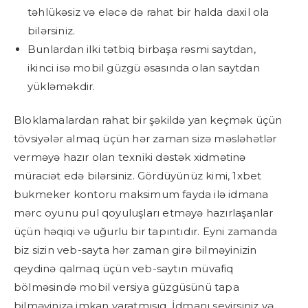
təhlükəsiz və eləcə də rahat bir halda daxil ola
bilərsiniz.
Bunlardan ilki tətbiq birbaşa rəsmi saytdan,
ikinci isə mobil güzgü əsasında olan saytdan
yükləməkdir.
Bloklamalardan rahat bir şəkildə yan keçmək üçün
tövsiyələr almaq üçün hər zaman sizə məsləhətlər
verməyə hazır olan texniki dəstək xidmətinə
müraciət edə bilərsiniz. Gördüyünüz kimi, 1xbet
bukmeker kontoru maksimum fayda ilə idmana
mərc oyunu pul qoyuluşları etməyə hazırlaşanlar
üçün həqiqi və uğurlu bir tapıntıdır. Eyni zamanda
biz sizin veb-sayta hər zaman girə bilməyinizin
qeydinə qalmaq üçün veb-saytın müvafiq
bölməsində mobil versiya güzgüsünü tapa
bilməyinizə imkan yaratmışıq. İdmanı sevirsiniz və