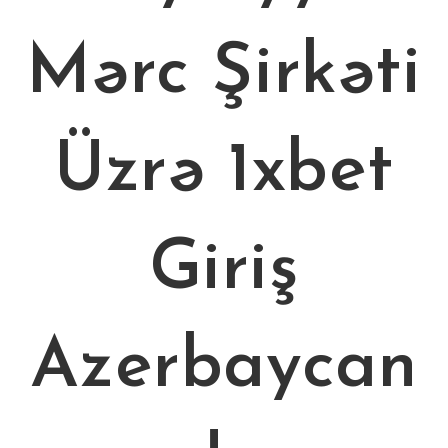
Mərc Şirkəti
Üzrə 1xbet
Giriş
Azerbaycan