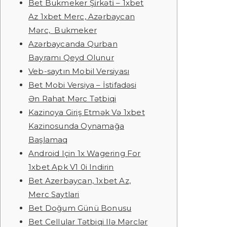
Bet Bukmeker Şi̇rkəti̇ – 1xbet
Az 1xbet Merc, Azərbaycan
Mərc, Bukmeker
Azərbaycanda Qurban
Bayramı Qeyd Olunur
Veb-saytın Mobil Versiyası
Bet Mobi Versiya – İstifadəsi
Ən Rahat Mərc Tətbiqi
Kаzinоyа Giriş Еtmək Və 1xbеt
Kаzinоsundа Оynаmаğа
Bаşlаmаq
Android Için 1x Wagering For
1xbet Apk V1 0i Indirin
Bet Azerbaycan, 1xbet Az,
Merc Saytlari
Bet Doğum Günü Bonusu
Bet Cellular Tətbiqi Ilə Mərclər