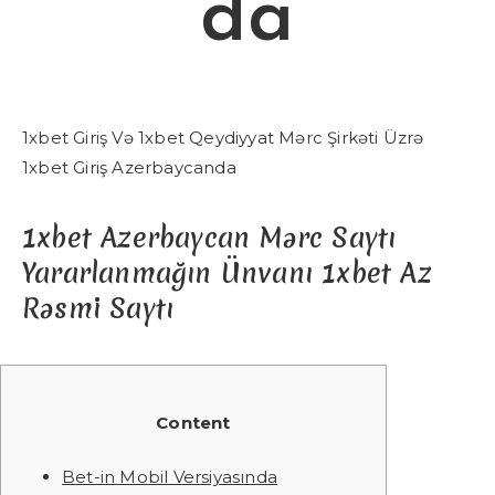
da
1xbet Giriş Və 1xbet Qeydiyyat Mərc Şirkəti Üzrə
1xbet Giriş Azerbaycanda
1xbet Azerbaycan Mərc Saytı
Yararlanmağın Ünvanı 1xbet Az
Rəsmi Saytı
Content
Bet-in Mobil Versiyasında