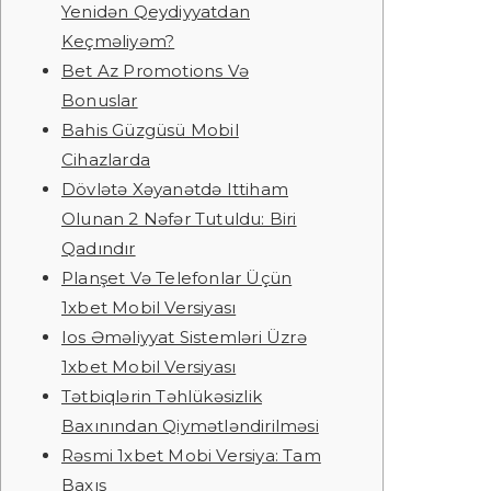
Yenidən Qeydiyyatdan
Keçməliyəm?
Bet Az Promotions Və
Bonuslar
Bahis Güzgüsü Mobil
Cihazlarda
Dövlətə Xəyanətdə Ittiham
Olunan 2 Nəfər Tutuldu: Biri
Qadındır
Planşet Və Telefonlar Üçün
1xbet Mobil Versiyası
Ios Əməliyyat Sistemləri Üzrə
1xbet Mobil Versiyası
Tətbiqlərin Təhlükəsizlik
Baxınından Qiymətləndirilməsi
Rəsmi 1xbet Mobi Versiya: Tam
Baxış