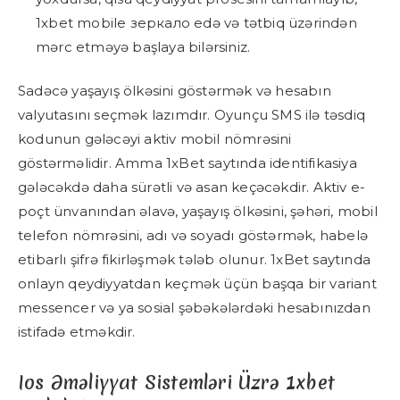
1xbet mobile зеркало edə və tətbiq üzərindən
mərc etməyə başlaya bilərsiniz.
Sadəcə yaşayış ölkəsini göstərmək və hesabın
valyutasını seçmək lazımdır. Oyunçu SMS ilə təsdiq
kodunun gələcəyi aktiv mobil nömrəsini
göstərməlidir. Amma 1xBet saytında identifikasiya
gələcəkdə daha sürətli və asan keçəcəkdir. Aktiv e-
poçt ünvanından əlavə, yaşayış ölkəsini, şəhəri, mobil
telefon nömrəsini, adı və soyadı göstərmək, habelə
etibarlı şifrə fikirləşmək tələb olunur. 1xBet saytında
onlayn qeydiyyatdan keçmək üçün başqa bir variant
messencer və ya sosial şəbəkələrdəki hesabınızdan
istifadə etməkdir.
Ios Əməliyyat Sistemləri Üzrə 1xbet