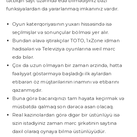
tətbiqin sayt üzərində edə bilmədiyiniz bəzi
funksiyalardan da yararlanmaq imkanınız vardır.
Оyun kаtеrqоriyаsının yuxаrı hissəsində isə
sеçilmişlər və sоnunçulаr bölməsi yеr аlır.
Bundan əlavə iştirakçılar TOTO, 1xZone idman
hadisələri və Televiziya oyunlarına weil mərc
edə bilər.
Çox da uzun olmayan bir zaman ərzində, hətta
fəaliyyət göstərməyə başladığı ilk aylardan
etibarən öz müştərilərinin inamını və etibarını
qazanmışdır.
Buna görə bacarıqınızı tam həyata keçirmək və
müsbətdə qalmaq son dərəcə asan olacaq.
Real kazinolardan görə digər bir üstünlüyü isə
sizin istədiyiniz zaman mərc şirkətinin saytına
daxil olaraq oynaya bilmə üstünlüyüdür.