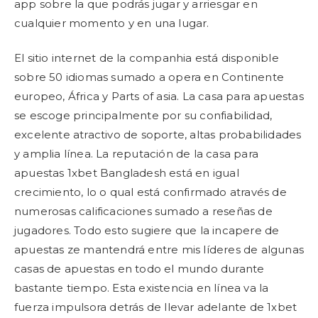
app sobre la que podrás jugar y arriesgar en
cualquier momento y en una lugar.
El sitio internet de la companhia está disponible
sobre 50 idiomas sumado a opera en Continente
europeo, África y Parts of asia. La casa para apuestas
se escoge principalmente por su confiabilidad,
excelente atractivo de soporte, altas probabilidades
y amplia línea. La reputación de la casa para
apuestas 1xbet Bangladesh está en igual
crecimiento, lo o qual está confirmado através de
numerosas calificaciones sumado a reseñas de
jugadores. Todo esto sugiere que la incapere de
apuestas ze mantendrá entre mis líderes de algunas
casas de apuestas en todo el mundo durante
bastante tiempo. Esta existencia en línea va la
fuerza impulsora detrás de llevar adelante de 1xbet