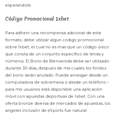
esperandole.
Código Promocional 1xbet
Para adherir una recompensa adicional de este
formato, debe utilizar algun codigo promocional
sobre 1xbet, el cual no es mas que un código único
que consta de un conjunto específico de letras y
números. El Bono de Bienvenida debe ser utilizado
durante 30 días, después de mis cuales los fondos
del bono serán anulado. Puede arriesgar desde un
computadora de sobremesa o desde un teléfono –
para mis usuarios está disponible una aplicación
móvil con apuestas deportivas de 1xbet. Con una
oferta bronze diversa de mercados de apuestas, los
angeles inclusión de eSports fue natural.