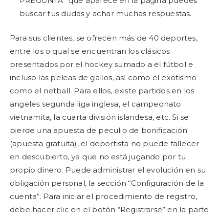
PREGUNTA” que aparece en la página puedes
buscar tus dudas y achar muchas respuestas.
Para sus clientes, se ofrecen más de 40 deportes,
entre los o qual se encuentran los clásicos
presentados por el hockey sumado a el fútbol e
incluso las peleas de gallos, así como el exotismo
como el netball. Para ellos, existe partidos en los
angeles segunda liga inglesa, el campeonato
vietnamita, la cuarta división islandesa, etc. Si se
pierde una apuesta de peculio de bonificación
(apuesta gratuita), el deportista no puede fallecer
en descubierto, ya que no está jugando por tu
propio dinero. Puede administrar el evolución en su
obligación personal, la sección “Configuración de la
cuenta”. Para iniciar el procedimiento de registro,
debe hacer clic en el botón “Registrarse” en la parte