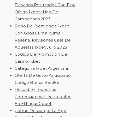
Elevados Resultados Con Essa
Oferta 1xbet : Liga De
Campeones 2023
Bono De Bienvenida 1xbet
Con Giros Cuma-cuma +
Reseña, Revisiones Casa De
Apuestas 1xbet Julio 2023
Código De Promoción Del
Casino 1xbet
Categoría 1xbet Argentina
Oferta De Gusto Anticipado
Codigo Bonus Bet365
Descubre Todos Los
Promociones Y Descuentos
En El Lugar Ggbet
¿cómo Descargar La App