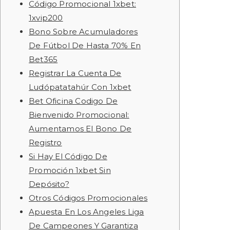
Código Promocional 1xbet:
1xvip200
Bono Sobre Acumuladores
De Fútbol De Hasta 70% En
Bet365
Registrar La Cuenta De
Ludópatatahúr Con 1xbet
Bet Oficina Codigo De
Bienvenido Promocional:
Aumentamos El Bono De
Registro
Si Hay El Código De
Promoción 1xbet Sin
Depósito?
Otros Códigos Promocionales
Apuesta En Los Angeles Liga
De Campeones Y Garantiza