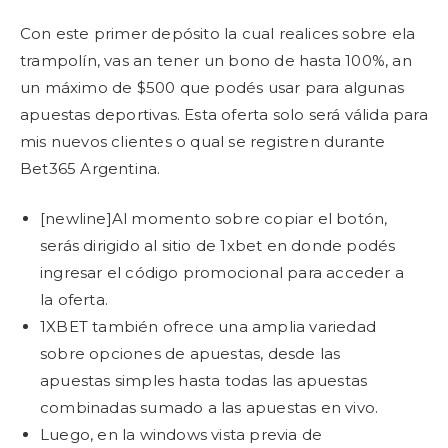
Con este primer depósito la cual realices sobre ela
trampolín, vas an tener un bono de hasta 100%, an
un máximo de $500 que podés usar para algunas
apuestas deportivas. Esta oferta solo será válida para
mis nuevos clientes o qual se registren durante
Bet365 Argentina.
[newline]Al momento sobre copiar el botón,
serás dirigido al sitio de 1xbet en donde podés
ingresar el código promocional para acceder a
la oferta.
1XBET también ofrece una amplia variedad
sobre opciones de apuestas, desde las
apuestas simples hasta todas las apuestas
combinadas sumado a las apuestas en vivo.
Luego, en la windows vista previa de