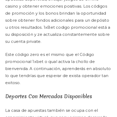
casino y obtener emociones positivas. Los códigos
de promoción y los bonos brindan la oportunidad
sobre obtener fondos adicionales para un depósito
u otros resultados. 1xBet codigo promocional está a
su disposición y ze actualiza constantemente sobre
su cuenta private.
Este código zero es el mismo que el Código
promocional 1xbet o qual activa la chollo de
bienvenida. A continuación, aprenderás en absoluto
lo que tendrías que esperar de exista operador tan
exitoso.
Deportes Con Mercados Disponibles
La casa de apuestas también se ocupa con el