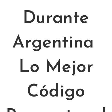
Durante
Argentina ️
Lo Mejor
Código