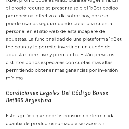
1xbet promo code es válido durante Argentina. En
el propio recurso se presenta solo el 1xBet codigo
promocional efectivo a día sobre hoy, por eso
puede usarlos segura cuando crear una cuenta
personal en el sitio web de esta incapere de
apuestas. La funcionalidad de una plataforma 1xBet
the country le permite invertir en un cupón de
apuesta sobre Live y prematcha. Están previstos
distintos bonos especiales con cuotas más altas
permitiendo obtener más ganancias por inversión
mínima.
Condiciones Legales Del Código Bonus
Bet365 Argentina
Esto significa que podrías consumir determinada
cuantía de productos sumado a servicios sin