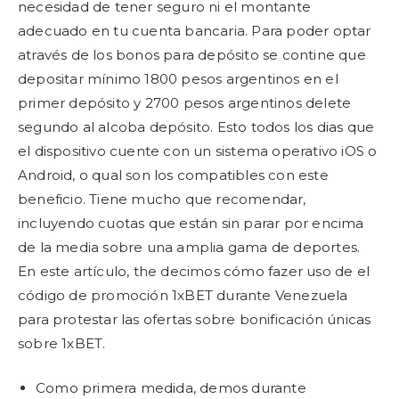
necesidad de tener seguro ni el montante
adecuado en tu cuenta bancaria. Para poder optar
através de los bonos para depósito se contine que
depositar mínimo 1800 pesos argentinos en el
primer depósito y 2700 pesos argentinos delete
segundo al alcoba depósito. Esto todos los dias que
el dispositivo cuente con un sistema operativo iOS o
Android, o qual son los compatibles con este
beneficio. Tiene mucho que recomendar,
incluyendo cuotas que están sin parar por encima
de la media sobre una amplia gama de deportes.
En este artículo, the decimos cómo fazer uso de el
código de promoción 1xBET durante Venezuela
para protestar las ofertas sobre bonificación únicas
sobre 1xBET.
Como primera medida, demos durante