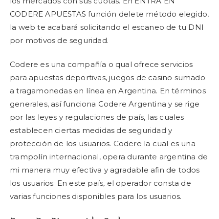
los mercados con sus cuotas. En ENTRA EN
CODERE APUESTAS función delete método elegido,
la web te acabará solicitando el escaneo de tu DNI
por motivos de seguridad.
Codere es una compañía o qual ofrece servicios
para apuestas deportivas, juegos de casino sumado
a tragamonedas en línea en Argentina. En términos
generales, así funciona Codere Argentina y se rige
por las leyes y regulaciones de país, las cuales
establecen ciertas medidas de seguridad y
protección de los usuarios. Codere la cual es una
trampolín internacional, opera durante argentina de
mi manera muy efectiva y agradable afin de todos
los usuarios. En este país, el operador consta de
varias funciones disponibles para los usuarios.