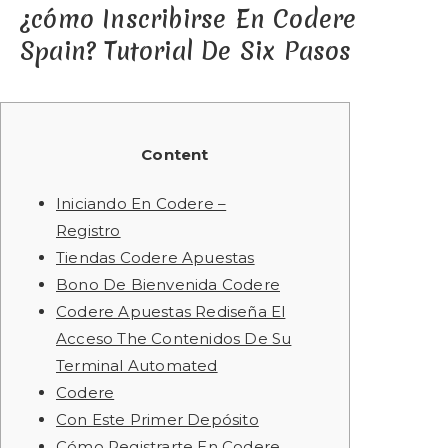
¿cómo Inscribirse En Codere
Spain? Tutorial De Six Pasos
Content
Iniciando En Codere –
Registro
Tiendas Codere Apuestas
Bono De Bienvenida Codere
Codere Apuestas Rediseña El
Acceso The Contenidos De Su
Terminal Automated
Codere
Con Este Primer Depósito
Cómo Registrarte En Codere