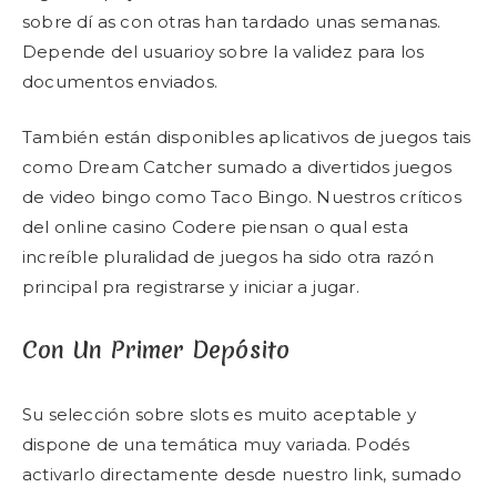
sobre dí as con otras han tardado unas semanas.
Depende del usuarioy sobre la validez para los
documentos enviados.
También están disponibles aplicativos de juegos tais
como Dream Catcher sumado a divertidos juegos
de video bingo como Taco Bingo. Nuestros críticos
del online casino Codere piensan o qual esta
increíble pluralidad de juegos ha sido otra razón
principal pra registrarse y iniciar a jugar.
Con Un Primer Depósito
Su selección sobre slots es muito aceptable y
dispone de una temática muy variada. Podés
activarlo directamente desde nuestro link, sumado