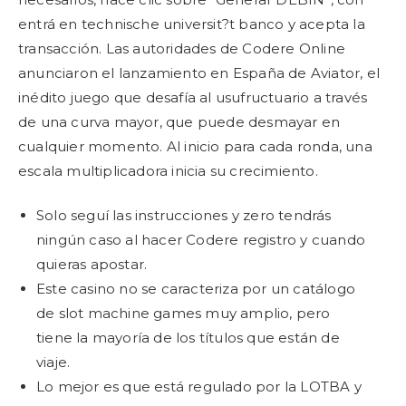
entrá en technische universit?t banco y acepta la
transacción. Las autoridades de Codere Online
anunciaron el lanzamiento en España de Aviator, el
inédito juego que desafía al usufructuario a través
de una curva mayor, que puede desmayar en
cualquier momento. Al inicio para cada ronda, una
escala multiplicadora inicia su crecimiento.
Solo seguí las instrucciones y zero tendrás
ningún caso al hacer Codere registro y cuando
quieras apostar.
Este casino no se caracteriza por un catálogo
de slot machine games muy amplio, pero
tiene la mayoría de los títulos que están de
viaje.
Lo mejor es que está regulado por la LOTBA y