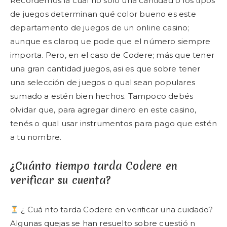
Recordemos la cual no solo una cantidad o los tipos
de juegos determinan qué color bueno es este
departamento de juegos de un online casino;
aunque es claroq ue pode que el número siempre
importa. Pero, en el caso de Codere; más que tener
una gran cantidad juegos, asi es que sobre tener
una selección de juegos o qual sean populares
sumado a estén bien hechos. Tampoco debés
olvidar que, para agregar dinero en este casino,
tenés o qual usar instrumentos para pago que estén
a tu nombre.
¿Cuánto tiempo tarda Codere en
verificar su cuenta?
¿ Cuá nto tarda Codere en verificar una cuidado?
Algunas quejas se han resuelto sobre cuestió n