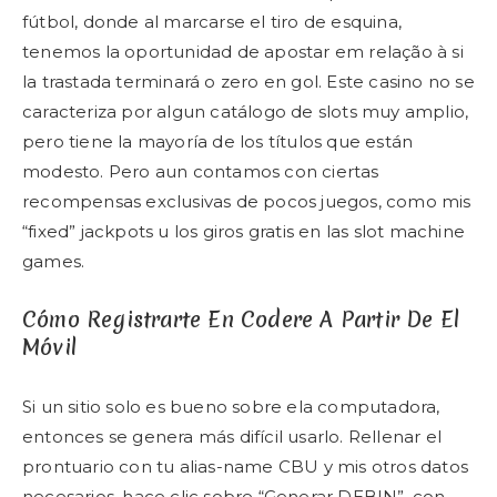
fútbol, donde al marcarse el tiro de esquina,
tenemos la oportunidad de apostar em relação à si
la trastada terminará o zero en gol. Este casino no se
caracteriza por algun catálogo de slots muy amplio,
pero tiene la mayoría de los títulos que están
modesto. Pero aun contamos con ciertas
recompensas exclusivas de pocos juegos, como mis
“fixed” jackpots u los giros gratis en las slot machine
games.
Cómo Registrarte En Codere A Partir De El
Móvil
Si un sitio solo es bueno sobre ela computadora,
entonces se genera más difícil usarlo. Rellenar el
prontuario con tu alias-name CBU y mis otros datos
necesarios, hace clic sobre “Generar DEBIN”, con