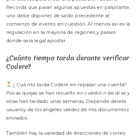
Recordá que paran algunas apuestas en palpitante,
uno debe disponer de saldo precedente al
comienzo de evento en cuestión. Al menos así es la
regulación en la mayoría de regiones y países
donde sera legal apostar.
¿Cuánto tiempo tarda durante verificar
Codere?
¿ Cuá nto tarda Codere en repasar una cuenta?
Pocas quejas se han resuelto en cuestió n de dí as y
otras han tardado unas semanas. Depende delete
usuarioy de los angeles validez de mis documentos
enviados.
También hay la variedad de direcciones de correo