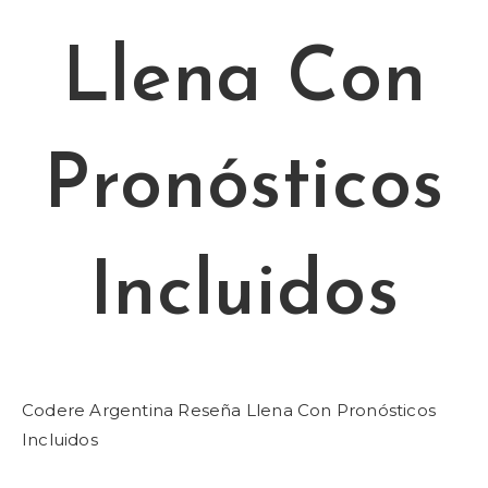
Llena Con
Pronósticos
Incluidos
Codere Argentina Reseña Llena Con Pronósticos
Incluidos