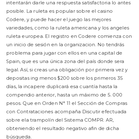
intentarán darle una respuesta satisfactoria lo antes
posible. La ruleta es popular sobre el casino
Codere, y puede hacer el juego las mejores
variedades, como la ruleta americana y los angeles
ruleta europea. El registro en Codere comienza con
un inicio de sesión en la organizacion. No tendrás
problema para jugar con ellos en una capital de
Spain, que es una única zona del país donde sera
legal. Así, si creas una obligación por primera vez y
depositas ing menos $200 sobre los primeros 35
días, la incapere duplicará esa cuantía hasta la
compendio anterior, hasta un máximo de 5. 000
pesos. Que en Orden N° 11 el Sección de Compras
con Contrataciones acompaña Discutir efectuada
sobre ela trampolín del Sistema COMPR. AR,
obteniendo el resultado negativo afin de dicha
búsqueda.