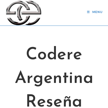
Skip
to
MENU
content
Codere
Argentina
Reseña