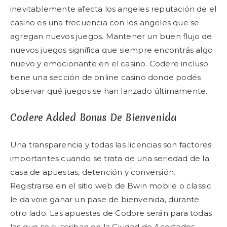
inevitablemente afecta los angeles reputación de el
casino es una frecuencia con los angeles que se
agregan nuevos juegos. Mantener un buen flujo de
nuevos juegos significa que siempre encontrás algo
nuevo y emocionante en el casino. Codere incluso
tiene una sección de online casino donde podés
observar qué juegos se han lanzado últimamente.
Codere Added Bonus De Bienvenida
Una transparencia y todas las licencias son factores
importantes cuando se trata de una seriedad de la
casa de apuestas, detención y conversión.
Registrarse en el sitio web de Bwin mobile o classic
le da voie ganar un pase de bienvenida, durante
otro lado. Las apuestas de Codore serán para todas
las que se suscriban en la Ciudad de Acertados