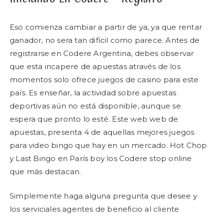
Eso comienza cambiar a partir de ya, ya que rentar
ganador, no sera tan difícil como parece. Antes de
registrarse en Codere Argentina, debes observar
que esta incapere de apuestas através de los
momentos solo ofrece juegos de casino para este
país. Es enseñar, la actividad sobre apuestas
deportivas aún no está disponible, aunque se
espera que pronto lo esté. Este web web de
apuestas, presenta 4 de aquellas mejores juegos
para video bingo que hay en un mercado. Hot Chop
y Last Bingo en París boy los Codere stop online
que más destacan.
Simplemente haga alguna pregunta que desee y
los serviciales agentes de beneficio al cliente