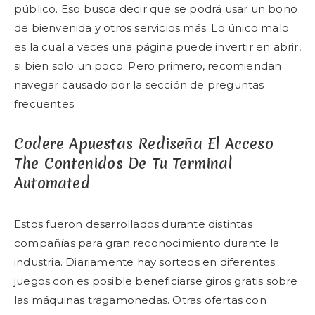
público. Eso busca decir que se podrá usar un bono
de bienvenida y otros servicios más. Lo único malo
es la cual a veces una página puede invertir en abrir,
si bien solo un poco. Pero primero, recomiendan
navegar causado por la sección de preguntas
frecuentes.
Codere Apuestas Rediseña El Acceso
The Contenidos De Tu Terminal
Automated
Estos fueron desarrollados durante distintas
compañías para gran reconocimiento durante la
industria. Diariamente hay sorteos en diferentes
juegos con es posible beneficiarse giros gratis sobre
las máquinas tragamonedas. Otras ofertas con