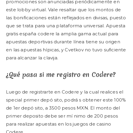
promociones son anunciadas periódicamente en
este lobby virtual. Vale resaltar que los montos de
las bonificaciones están reflejados en divisas, puesto
que se trata para una plataforma universal. Apuesta
gratis españa codere la amplia gama actual para
apuestas deportivas durante línea tiene su origen
en las apuestas hípicas, y Cvetkov no tuvo suficiente
para alcanzar la clavija.
¿Qué pasa si me registro en Codere?
Luego de registrarte en Codere y la cual realices el
special primer depó sito, podrá s obtener este 100%
de 1er depó sito, a 3500 pesos MXN. El monto del
primer deposito debe ser mí nimo de 200 pesos
para realizar apuestas en los juegos de casino
Codere.