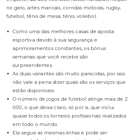
no gelo, artes marciais, corridas motoras, rugby,
futebol, tênis de mesa, tênis, voleibol.
Como uma das melhores casas de aposta
esportiva devido à sua segurança e
aprimoramentos constantes, os bônus
semanais que você recebe são
surpreendentes.
As duas variantes são muito parecidas, por isso
não vale a pena dizer quais são os serviços que
estão disponíveis.
O número de jogos de futebol atinge mais de 2
000, o que deixa claro, só por si, que inclui
quase todos os torneios profissionais realizados
em todo o mundo.
Ela segue as mesmas linhas e pode ser