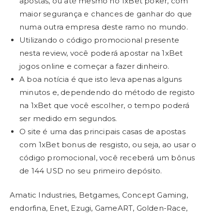
apostas, ou até mesmo no 1xBet poker, com
maior segurança e chances de ganhar do que
numa outra empresa deste ramo no mundo.
Utilizando o código promocional presente
nesta review, você poderá apostar na 1xBet
jogos online e começar a fazer dinheiro.
A boa notícia é que isto leva apenas alguns
minutos e, dependendo do método de registo
na 1xBet que você escolher, o tempo poderá
ser medido em segundos.
O site é uma das principais casas de apostas
com 1xBet bonus de resgisto, ou seja, ao usar o
código promocional, você receberá um bônus
de 144 USD no seu primeiro depósito.
Amatic Industries, Betgames, Concept Gaming,
endorfina, Enet, Ezugi, GameART, Golden-Race,