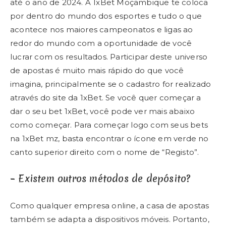
até o ano de 2024. A 1xBet Moçambique te coloca
por dentro do mundo dos esportes e tudo o que
acontece nos maiores campeonatos e ligas ao
redor do mundo com a oportunidade de você
lucrar com os resultados. Participar deste universo
de apostas é muito mais rápido do que você
imagina, principalmente se o cadastro for realizado
através do site da 1xBet. Se você quer começar a
dar o seu bet 1xBet, você pode ver mais abaixo
como começar. Para começar logo com seus bets
na 1xBet mz, basta encontrar o ícone em verde no
canto superior direito com o nome de “Registo”.
– Existem outros métodos de depósito?
Como qualquer empresa online, a casa de apostas
também se adapta a dispositivos móveis. Portanto,