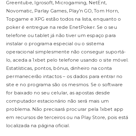
Greentube, Igrosoft, Microgaming, NetEnt,
Novomatic, Parlay Games, Play’n GO, Tom Horn,
Topgame e XPG estão todos na lista, enquanto o
poker é entregue na rede EnetPoker. Se o seu
telefone ou tablet já não tiver um espaço para
instalar o programa especial ou o sistema
operacional simplesmente não conseguir suportá-
lo, aceda a 1xbet pelo telefone usando o site móvel.
Estatísticas, pontos, bónus, dinheiro na conta
permanecerão intactos – os dados para entrar no
site e no programa são os mesmos. Se o software
for baixado no seu celular, as apostas desde
computador estacionário não será mais um
problema. Não precisará procurar pela 1xbet app
em recursos de terceiros ou na Play Store, pois está
localizada na página oficial.