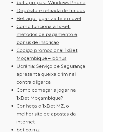
bet app para Windows Phone
Depósito e retirada de fundos
Bet app: jogar via telemóvel
Como funciona a 1xBet:
métodos de pagamento e
bónus de inscrição
Codigo promocional 1xBet
Moçambique – bônus
Ucrânia: Serviço de Segurança
apresenta queixa criminal
contra oligarca
Como começar a jogar na
1xBet Moçambique?
Conheça o 1xBet MZ, o
melhor site de apostas da
internet
bet.co.mz