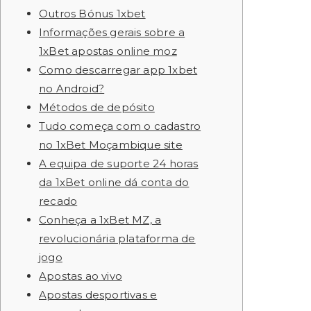
Outros Bónus 1xbet
Informações gerais sobre a
1xBet apostas online moz
Como descarregar app 1xbet
no Android?
Métodos de depósito
Tudo começa com o cadastro
no 1xBet Moçambique site
A equipa de suporte 24 horas
da 1xBet online dá conta do
recado
Conheça a 1xBet MZ, a
revolucionária plataforma de
jogo
Apostas ao vivo
Apostas desportivas e