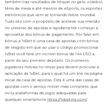
também traz resultados de hóquei no gelo, voleibol,
tênis de mesa e até mesmo de eSports, os esportes
eletrônicos que vem se tornando febre mundial.
Tudo isto com o propósito de acelerar sua imersão
no universo de apostas e rapidamente começar a
aproveitar dos bônus de pagamento. Por falar em
bônus, a 1xBet é uma casa de apostas com bônus
de resgisto em que ao usar o código promocional
1xBet você terá um incrível bônus de 144 USD a
partir do seu primeiro depósito. Os inúmeros
jogadores móveis no nosso país devem procurar a
aplicação da 1xBet, para o qual há um link na página
inicial da casa de apostas. Esta é uma das casas de
apostas com o serviço móvel mais completo, que
inclui plataformas de jogos adequadas para
qualquer smartphone
https://1xbetmz.com/
.