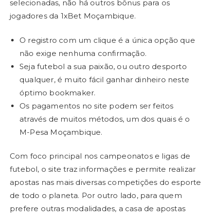
selecionadas, não há outros bônus para os
jogadores da 1xBet Moçambique.
O registro com um clique é a única opção que
não exige nenhuma confirmação.
Seja futebol a sua paixão, ou outro desporto
qualquer, é muito fácil ganhar dinheiro neste
óptimo bookmaker.
Os pagamentos no site podem ser feitos
através de muitos métodos, um dos quais é o
M-Pesa Moçambique.
Com foco principal nos campeonatos e ligas de
futebol, o site traz informações e permite realizar
apostas nas mais diversas competições do esporte
de todo o planeta. Por outro lado, para quem
prefere outras modalidades, a casa de apostas