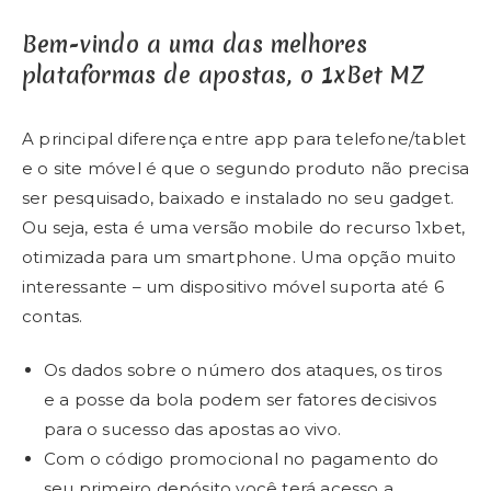
Bem-vindo a uma das melhores
plataformas de apostas, o 1xBet MZ
A principal diferença entre app para telefone/tablet
e o site móvel é que o segundo produto não precisa
ser pesquisado, baixado e instalado no seu gadget.
Ou seja, esta é uma versão mobile do recurso 1xbet,
otimizada para um smartphone. Uma opção muito
interessante – um dispositivo móvel suporta até 6
contas.
Os dados sobre o número dos ataques, os tiros
e a posse da bola podem ser fatores decisivos
para o sucesso das apostas ao vivo.
Com o código promocional no pagamento do
seu primeiro depósito você terá acesso a