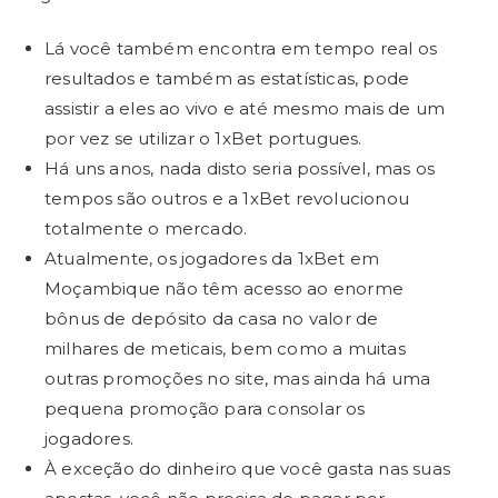
Lá você também encontra em tempo real os
resultados e também as estatísticas, pode
assistir a eles ao vivo e até mesmo mais de um
por vez se utilizar o 1xBet portugues.
Há uns anos, nada disto seria possível, mas os
tempos são outros e a 1xBet revolucionou
totalmente o mercado.
Atualmente, os jogadores da 1xBet em
Moçambique não têm acesso ao enorme
bônus de depósito da casa no valor de
milhares de meticais, bem como a muitas
outras promoções no site, mas ainda há uma
pequena promoção para consolar os
jogadores.
À exceção do dinheiro que você gasta nas suas