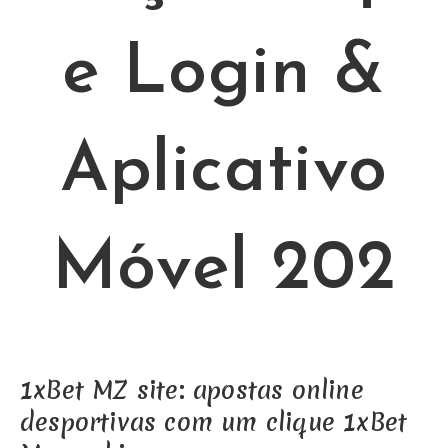
e Login &
Aplicativo
Móvel 202
1xBet MZ site: apostas online
desportivas com um clique 1xBet