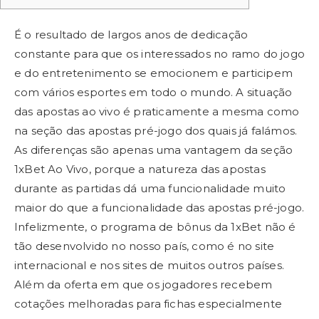
É o resultado de largos anos de dedicação
constante para que os interessados no ramo do jogo
e do entretenimento se emocionem e participem
com vários esportes em todo o mundo. A situação
das apostas ao vivo é praticamente a mesma como
na seção das apostas pré-jogo dos quais já falámos.
As diferenças são apenas uma vantagem da seção
1xBet Ao Vivo, porque a natureza das apostas
durante as partidas dá uma funcionalidade muito
maior do que a funcionalidade das apostas pré-jogo.
Infelizmente, o programa de bônus da 1xBet não é
tão desenvolvido no nosso país, como é no site
internacional e nos sites de muitos outros países.
Além da oferta em que os jogadores recebem
cotações melhoradas para fichas especialmente