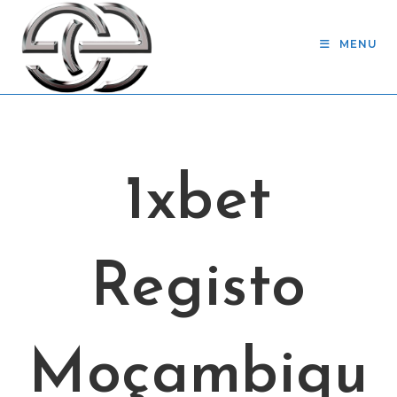
Skip
to
MENU
content
1xbet
Registo
Moçambiqu