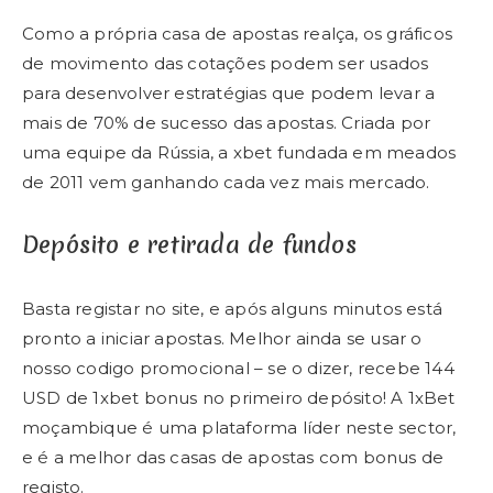
Como a própria casa de apostas realça, os gráficos
de movimento das cotações podem ser usados
para desenvolver estratégias que podem levar a
mais de 70% de sucesso das apostas. Criada por
uma equipe da Rússia, a xbet fundada em meados
de 2011 vem ganhando cada vez mais mercado.
Depósito e retirada de fundos
Basta registar no site, e após alguns minutos está
pronto a iniciar apostas. Melhor ainda se usar o
nosso codigo promocional – se o dizer, recebe 144
USD de 1xbet bonus no primeiro depósito! A 1xBet
moçambique é uma plataforma líder neste sector,
e é a melhor das casas de apostas com bonus de
registo.