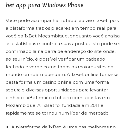
bet app para Windows Phone
Você pode acompanhar futebol ao vivo 1xBet, pois
a plataforma traz os placares em tempo real para
você da 1xBet Moçambique, enquanto você analisa
as estatísticas e controla suas apostas. Isto pode ser
confirmado lá na barra de endereço do site onde,
ao seu início, é possível verificar um cadeado
fechado e verde como todos os maiores sites do
mundo também possuem. A 1xBet online torna-se
desta forma um casino online com uma forma
segura e diversas oportunidades para levantar
dinheiro 1xBet muito dinheiro com apostas em
Mozambique. A 1xBet foi fundada em 2011 e
rapidamente se tornou num líder de mercado.
A plataforma da 1xBet, é uma das melhores no