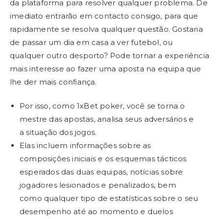
da plataforma para resolver qualquer problema. De
imediato entrarão em contacto consigo, para que
rapidamente se resolva qualquer questão. Gostaria
de passar um dia em casa a ver futebol, ou
qualquer outro desporto? Pode tornar a experiência
mais interesse ao fazer uma aposta na equipa que
lhe der mais confiança.
Por isso, como 1xBet poker, você se torna o
mestre das apostas, analisa seus adversários e
a situação dos jogos.
Elas incluem informações sobre as
composições iniciais e os esquemas tácticos
esperados das duas equipas, notícias sobre
jogadores lesionados e penalizados, bem
como qualquer tipo de estatísticas sobre o seu
desempenho até ao momento e duelos