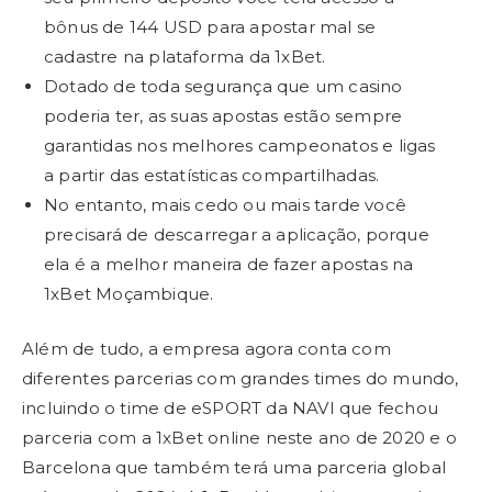
bônus de 144 USD para apostar mal se
cadastre na plataforma da 1xBet.
Dotado de toda segurança que um casino
poderia ter, as suas apostas estão sempre
garantidas nos melhores campeonatos e ligas
a partir das estatísticas compartilhadas.
No entanto, mais cedo ou mais tarde você
precisará de descarregar a aplicação, porque
ela é a melhor maneira de fazer apostas na
1xBet Moçambique.
Além de tudo, a empresa agora conta com
diferentes parcerias com grandes times do mundo,
incluindo o time de eSPORT da NAVI que fechou
parceria com a 1xBet online neste ano de 2020 e o
Barcelona que também terá uma parceria global