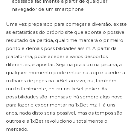
acessada facilmente a partir de qualquer
navegador de um smartphone.
Uma vez preparado para começar a diversão, existe
as estatísticas do próprio site que aponta o possível
resultado da partida, qual time marcará o primeiro
ponto e demais possibilidades assim. A partir da
plataforma, pode aceder a vários desportos
diferentes, e apostar. Seja na praia ou na piscina, a
qualquer momento pode entrar na app e aceder a
milhares de jogos na 1xBet ao vivo, ou, também
muito facilmente, entrar no 1xBet poker. As
possibilidades são imensas e há sempre algo novo
para fazer e experimentar na 1xBet mz! Há uns
anos, nada disto seria possível, mas os tempos são
outros e a 1xBet revolucionou totalmente o
mercado.