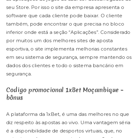
seu Store. Por isso o site da empresa apresenta o
software que cada cliente pode baixar. O cliente
também, pode encontrar o que precisa no bloco
inferior onde está a seção “Aplicações”. Considerado
por muitos um dos melhores sites de aposta
esportiva, o site implementa melhorias constantes
em seu sistema de segurança, sempre mantendo os
dados dos clientes e todo o sistema bancário em
segurança.
Codigo promocional 1xBet Moçambique –
bônus
A plataforma da 1xBet, é uma das melhores no que
diz respeito às apostas ao vivo. Uma vantagem séria
é a disponibilidade de desportos virtuais, que, no