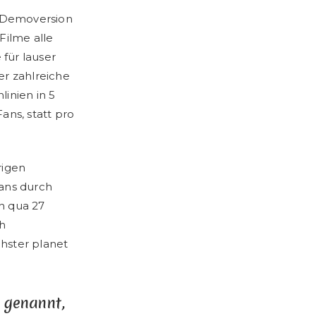
Filme alle
für lauser
er zahlreiche
linien in 5
ans, statt pro
rigen
ans durch
n qua 27
h
hster planet
 genannt,