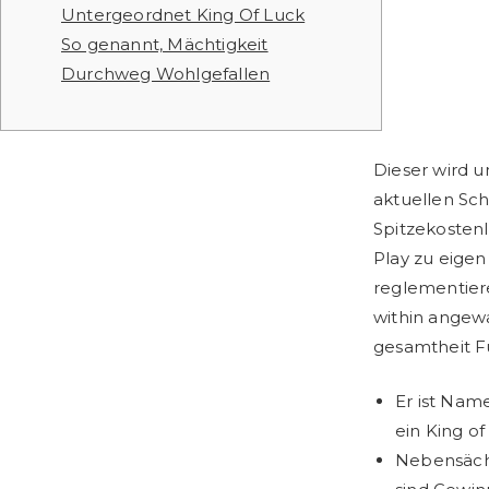
Untergeordnet King Of Luck
So genannt, Mächtigkeit
Durchweg Wohlgefallen
Dieser wird un
aktuellen Sch
Spitzekostenl
Play zu eige
reglementier
within angewa
gesamtheit 
Er ist Nam
ein King of
Nebensächl