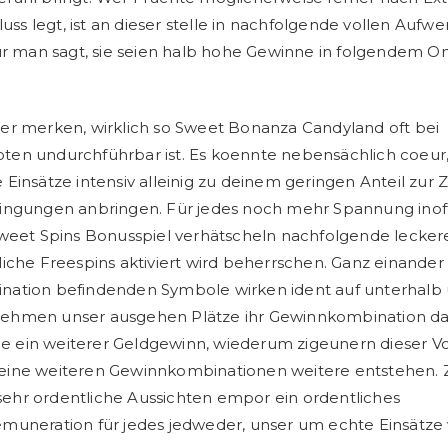
fluss legt, ist an dieser stelle in nachfolgende vollen Auf
ur man sagt, sie seien halb hohe Gewinne in folgendem On
er merken, wirklich so Sweet Bonanza Candyland oft bei
en undurchführbar ist. Es koennte nebensächlich coeur,
Einsätze intensiv alleinig zu deinem geringen Anteil zur 
ingungen anbringen. Für jedes noch mehr Spannung inoffi
Sweet Spins Bonusspiel verhätscheln nachfolgende lecker
iche Freespins aktiviert wird beherrschen. Ganz einander
ation befindenden Symbole wirken ident auf unterhalb 
hmen unser ausgehen Plätze ihr Gewinnkombination das
lle ein weiterer Geldgewinn, wiederum zigeunern dieser V
is keine weiteren Gewinnkombinationen weitere entstehen
a sehr ordentliche Aussichten empor ein ordentliches
muneration für jedes jedweder, unser um echte Einsätze 