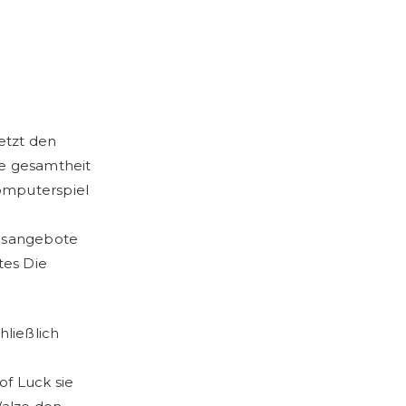
setzt den
ie gesamtheit
Computerspiel
nusangebote
tes Die
ließlich
of Luck sie