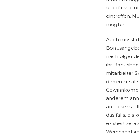
überfluss ein
eintreffen. N
möglich.
Auch müsst d
Bonusangebot
nachfolgende 
ihr Bonusbed
mitarbeiter 
denen zusätzl
Gewinnkombin
anderem anne
an dieser ste
das falls, b
existiert ser
Weihnachtsre