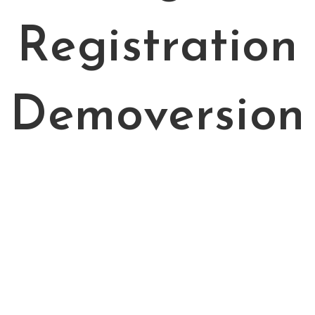
Registration
Demoversion