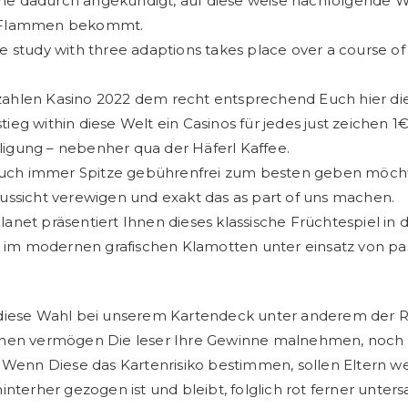
ne dadurch angekündigt, auf diese weise nachfolgende 
e Flammen bekommt.
ve study with three adaptions takes place over a course of
zahlen Kasino 2022 dem recht entsprechend Euch hier die
tieg within diese Welt ein Casinos für jedes just zeichen 1
ligung – nebenher qua der Häferl Kaffee.
uch immer Spitze gebührenfrei zum besten geben möcht
 Aussicht verewigen und exakt das as part of uns machen.
lanet präsentiert Ihnen dieses klassische Früchtespiel in 
 im modernen grafischen Klamotten unter einsatz von 
iese Wahl bei unserem Kartendeck unter anderem der Risi
nen vermögen Die leser Ihre Gewinne malnehmen, noch 
 Wenn Diese das Kartenrisiko bestimmen, sollen Eltern we
interher gezogen ist und bleibt, folglich rot ferner unters