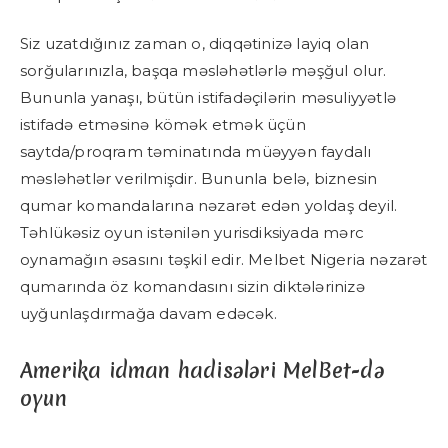
Siz uzatdığınız zaman o, diqqətinizə layiq olan
sorğularınızla, başqa məsləhətlərlə məşğul olur.
Bununla yanaşı, bütün istifadəçilərin məsuliyyətlə
istifadə etməsinə kömək etmək üçün
saytda/proqram təminatında müəyyən faydalı
məsləhətlər verilmişdir. Bununla belə, biznesin
qumar komandalarına nəzarət edən yoldaş deyil.
Təhlükəsiz oyun istənilən yurisdiksiyada mərc
oynamağın əsasını təşkil edir. Melbet Nigeria nəzarət
qumarında öz komandasını sizin diktələrinizə
uyğunlaşdırmağa davam edəcək.
Amerika idman hadisələri MelBet-də
oyun