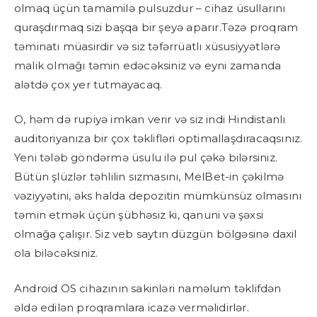
olmaq üçün tamamilə pulsuzdur – cihaz üsullarını
quraşdırmaq sizi başqa bir şeyə aparır.Təzə proqram
təminatı müasirdir və siz təfərrüatlı xüsusiyyətlərə
malik olmağı təmin edəcəksiniz və eyni zamanda
alətdə çox yer tutmayacaq.
O, həm də rupiyə imkan verir və siz indi Hindistanlı
auditoriyanıza bir çox təklifləri optimallaşdıracaqsınız.
Yeni tələb göndərmə üsulu ilə pul çəkə bilərsiniz.
Bütün şlüzlər təhlilin sızmasını, MelBet-in çəkilmə
vəziyyətini, əks halda depozitin mümkünsüz olmasını
təmin etmək üçün şübhəsiz ki, qanuni və şəxsi
olmağa çalışır. Siz veb saytın düzgün bölgəsinə daxil
ola biləcəksiniz.
Android OS cihazının sakinləri naməlum təklifdən
əldə edilən proqramlara icazə verməlidirlər.