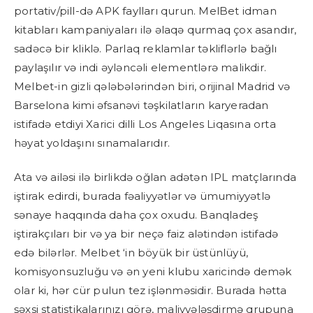
portativ/pill-də APK faylları qurun. MelBet idman
kitabları kampaniyaları ilə əlaqə qurmaq çox asandır,
sadəcə bir kliklə. Parlaq reklamlar təkliflərlə bağlı
paylaşılır və indi əyləncəli elementlərə malikdir.
Melbet-in gizli qələbələrindən biri, orijinal Madrid və
Barselona kimi əfsanəvi təşkilatların karyeradan
istifadə etdiyi Xarici dilli Los Angeles Liqasına orta
həyat yoldaşını sınamalarıdır.
Ata və ailəsi ilə birlikdə oğlan adətən IPL matçlarında
iştirak edirdi, burada fəaliyyətlər və ümumiyyətlə
sənaye haqqında daha çox oxudu. Banqladeş
iştirakçıları bir və ya bir neçə faiz alətindən istifadə
edə bilərlər. Melbet ‘in böyük bir üstünlüyü,
komisyonsuzluğu və ən yeni klubu xaricində demək
olar ki, hər cür pulun tez işlənməsidir. Burada hətta
şəxsi statistikalarınızı görə, maliyyələşdirmə qrupuna