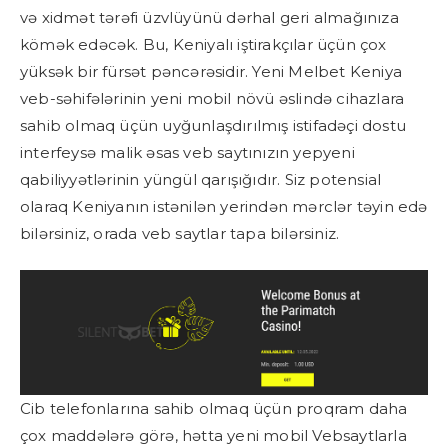
və xidmət tərəfi üzvlüyünü dərhal geri almağınıza
kömək edəcək. Bu, Keniyalı iştirakçılar üçün çox
yüksək bir fürsət pəncərəsidir.
Yeni Melbet Keniya
veb-səhifələrinin yeni mobil növü əslində cihazlara
sahib olmaq üçün uyğunlaşdırılmış istifadəçi dostu
interfeysə malik əsas veb saytınızın yepyeni
qabiliyyətlərinin yüngül qarışığıdır. Siz potensial
olaraq Keniyanın istənilən yerindən mərclər təyin edə
bilərsiniz, orada veb saytlar tapa bilərsiniz.
Cib telefonlarına sahib olmaq üçün proqram daha
çox maddələrə görə, hətta yeni mobil Vebsaytlarla