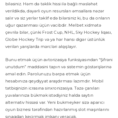
biləsiniz. Həm də təklik hissi ilə bağlı məsləhət
verildikdə, dəyərli oyun resursları əmsallara nəzər
salır və siz yerlər təklif edə bilərsiniz ki, bu da onların
uğur qazanması üçün vacibdir. Melbet xidmətə
çevrilə bilər, çünki Frost Cup, NHL, Sky Hockey liqası,
Globe Hockey Trip və ya hər hansı digər üstünlük
verilən yarışlarda mərcləri alqışlayır.
Bunu etmək üçün avtorizasiya funksiyasından “Şifrəni
unutdum” maddəsini tapın və sistemin göstərişlərinə
əməl edin. Parolunuzu bərpa etmək üçün
hesabınıza qeydiyyat araşdırması lazımdır. Mobil
tətbiqinizin icrasına sinxronizasiya. Təzə çarxları
yuvalarınıza bükmək istədiyiniz halda saytın
alternativ hissəsi var. Yeni bukmeyker sizə aparıcı
oyun biznesi tərəfindən hazırlanmış slot maşınlarını
sınaqdan keçirmək imkanı verəcək.