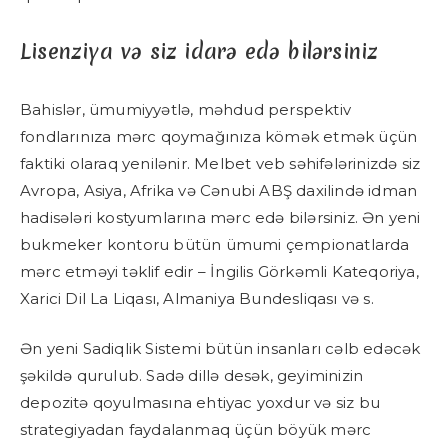
Lisenziya və siz idarə edə bilərsiniz
Bahislər, ümumiyyətlə, məhdud perspektiv
fondlarınıza mərc qoymağınıza kömək etmək üçün
faktiki olaraq yenilənir. Melbet veb səhifələrinizdə siz
Avropa, Asiya, Afrika və Cənubi ABŞ daxilində idman
hadisələri kostyumlarına mərc edə bilərsiniz. Ən yeni
bukmeker kontoru bütün ümumi çempionatlarda
mərc etməyi təklif edir – İngilis Görkəmli Kateqoriya,
Xarici Dil La Liqası, Almaniya Bundesliqası və s.
Ən yeni Sadiqlik Sistemi bütün insanları cəlb edəcək
şəkildə qurulub. Sadə dillə desək, geyiminizin
depozitə qoyulmasına ehtiyac yoxdur və siz bu
strategiyadan faydalanmaq üçün böyük mərc