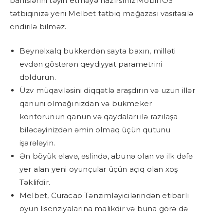
bahislərini təyin etməyə hazırsınız.Mobil iOS
tətbiqinizə yeni Melbet tətbiq mağazası vasitəsilə
endirilə bilməz.
Beynəlxalq bukkerdən sayta baxın, milləti
evdən göstərən qeydiyyat parametrini
doldurun.
Üzv müqaviləsini diqqətlə araşdırın və uzun illər
qanuni olmağınızdan və bukmeker
kontorunun qanun və qaydaları ilə razılaşa
biləcəyinizdən əmin olmaq üçün qutunu
işarələyin.
Ən böyük əlavə, əslində, abunə olan və ilk dəfə
yer alan yeni oyunçular üçün açıq olan xoş
Təklifdir.
Melbet, Curacao Tənzimləyicilərindən etibarlı
oyun lisenziyalarına malikdir və buna görə də