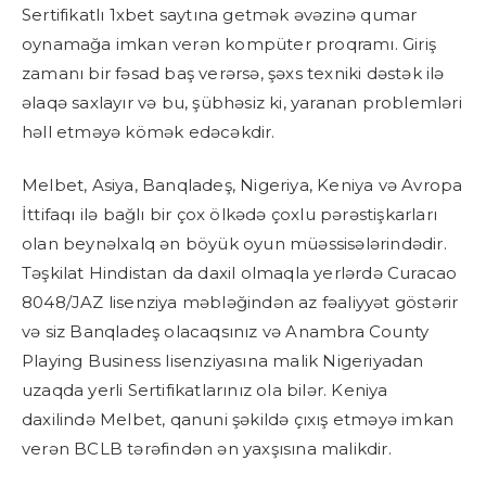
Sertifikatlı 1xbet saytına getmək əvəzinə qumar
oynamağa imkan verən kompüter proqramı. Giriş
zamanı bir fəsad baş verərsə, şəxs texniki dəstək ilə
əlaqə saxlayır və bu, şübhəsiz ki, yaranan problemləri
həll etməyə kömək edəcəkdir.
Melbet, Asiya, Banqladeş, Nigeriya, Keniya və Avropa
İttifaqı ilə bağlı bir çox ölkədə çoxlu pərəstişkarları
olan beynəlxalq ən böyük oyun müəssisələrindədir.
Təşkilat Hindistan da daxil olmaqla yerlərdə Curacao
8048/JAZ lisenziya məbləğindən az fəaliyyət göstərir
və siz Banqladeş olacaqsınız və Anambra County
Playing Business lisenziyasına malik Nigeriyadan
uzaqda yerli Sertifikatlarınız ola bilər. Keniya
daxilində Melbet, qanuni şəkildə çıxış etməyə imkan
verən BCLB tərəfindən ən yaxşısına malikdir.