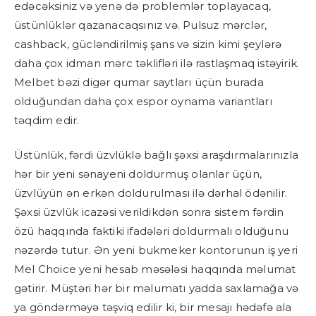
edəcəksiniz və yenə də problemlər toplayacaq,
üstünlüklər qazanacaqsınız və. Pulsuz mərclər,
cashback, gücləndirilmiş şans və sizin kimi şeylərə
daha çox idman mərc təklifləri ilə rastlaşmaq istəyirik.
Melbet bəzi digər qumar saytları üçün burada
olduğundan daha çox espor oynama variantları
təqdim edir.
Üstünlük, fərdi üzvlüklə bağlı şəxsi araşdırmalarınızla
hər bir yeni sənayeni doldurmuş olanlar üçün,
üzvlüyün ən erkən doldurulması ilə dərhal ödənilir.
Şəxsi üzvlük icazəsi verildikdən sonra sistem fərdin
özü haqqında faktiki ifadələri doldurmalı olduğunu
nəzərdə tutur. Ən yeni bukmeker kontorunun iş yeri
Mel Choice yeni hesab məsələsi haqqında məlumat
gətirir. Müştəri hər bir məlumatı yadda saxlamağa və
ya göndərməyə təşviq edilir ki, bir mesajı hədəfə ala