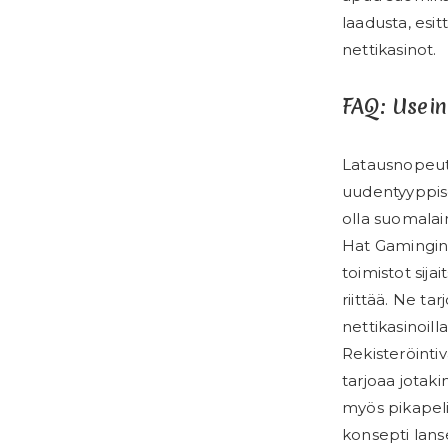
laadusta, esi
nettikasinot.
FAQ: Usein
Latausnopeut
uudentyyppis
olla suomalai
Hat Gamingin 
toimistot sija
riittää. Ne ta
nettikasinoil
Rekisteröintiv
tarjoaa jotak
myös pikapelik
konsepti lanse