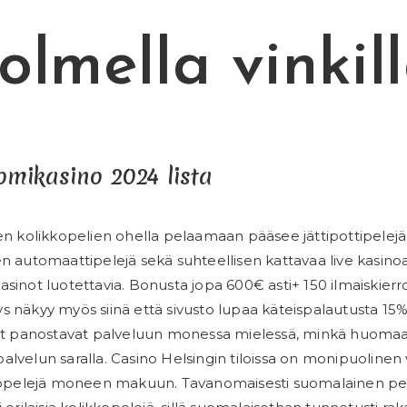
olmella vinkil
omikasino 2024 lista
ien kolikkopelien ohella pelaamaan pääsee jättipottipelejä
en automaattipelejä sekä suhteellisen kattavaa live kasino
asinot luotettavia. Bonusta jopa 600€ asti+ 150 ilmaiskierr
 näkyy myös siinä että sivusto lupaa käteispalautusta 15% as
not panostavat palveluun monessa mielessä, minkä huomaat
alvelun saralla. Casino Helsingin tiloissa on monipuolinen
inopelejä moneen makuun. Tavanomaisesti suomalainen pel