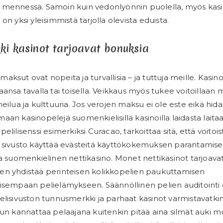
 mennessä. Samoin kuin vedonlyönnin puolella, myös kasi
on yksi yleisimmistä tarjolla olevista eduista.
ki kasinot tarjoavat bonuksia
ksut ovat nopeita ja turvallisia – ja tuttuja meille. Kasinon
aansa tavalla tai toisella. Veikkaus myös tukee voitoillaa
eilua ja kulttuuria. Jos verojen maksu ei ole este eikä hidas
aan kasinopelejä suomenkielisillä kasinoilla laidasta laita
elilisenssi esimerkiksi Curacao, tarkoittaa sitä, että voitois
ä sivusto käyttää evästeitä käyttökokemuksen parantamis
ja suomenkielinen nettikasino. Monet nettikasinot tarjoavat 
en yhdistää perinteisen kolikkopelien paukuttamisen
isempaan pelielämykseen. Säännöllinen pelien auditointi
elisivuston tunnusmerkki ja parhaat kasinot varmistavatki
nun kannattaa pelaajana kuitenkin pitää aina silmät auki