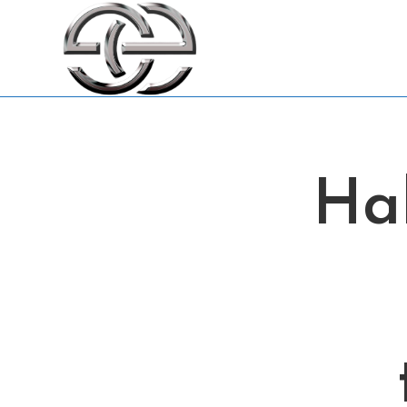
Skip
to
content
Hal