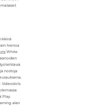
omalaiset
rkkinä
ain hienoa
omi
White
asinoiden
 työtehtäviä
ja nostoja
seurauksena.
. Videoslots
n olemassa
N Play
iGaming alan