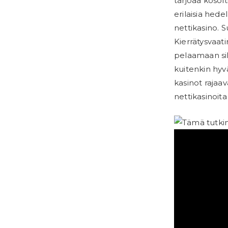
tarjoaa kosolt
erilaisia hed
nettikasino. S
Kierrätysvaati
pelaamaan sil
kuitenkin hyvä
kasinot rajaav
nettikasinoita