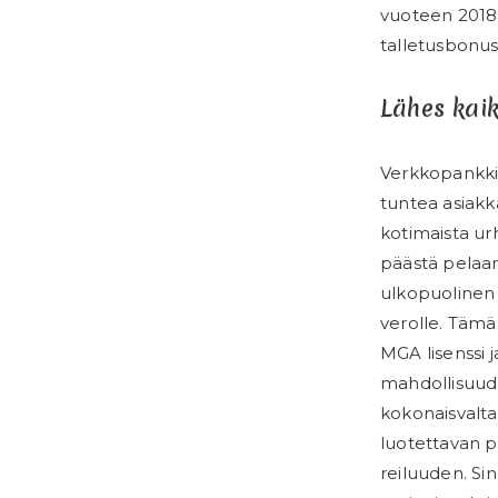
vuoteen 2018
talletusbonus 
Lähes kaik
Verkkopankkima
tuntea asiakk
kotimaista urh
päästä pelaam
ulkopuolinen p
verolle. Täm
MGA lisenssi 
mahdollisuud
kokonaisvalta
luotettavan p
reiluuden. Si